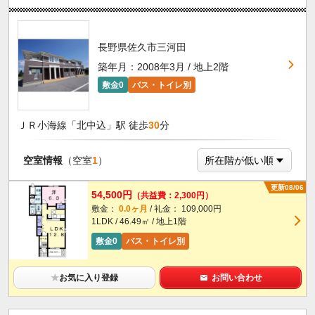
長野県佐久市三河田
築年月：2008年3月 / 地上2階
敷金0
バス・トイレ別
ＪＲ小海線「北中込」駅 徒歩
30
分
空室情報
（空室
1
）
更新08/06
54,500円
（共益費：2,300円）
敷金：
0.0ヶ月
/ 礼金： 109,000円
1LDK / 46.49㎡ / 地上1階
敷金0
バス・トイレ別
★
お気に入り登録
お問い合わせ