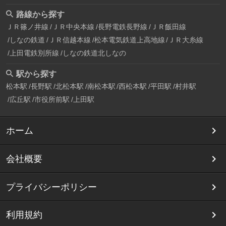
路線から探す
ＪＲ篠ノ井線
ＪＲ中央本線
長野電鉄長野線
ＪＲ飯田線
しなの鉄道
ＪＲ信越本線
松本電気鉄道上高地線
ＪＲ大糸線
上田電鉄別所線
しなの鉄道北しなの
駅から探す
松本駅
長野駅
北松本駅
南松本駅
西松本駅
平田駅
村井駅
広丘駅
市役所前駅
上田駅
ホーム
会社概要
プライバシーポリシー
利用規約