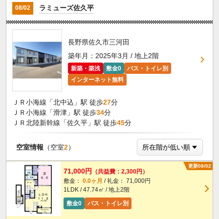
ラミューズ佐久平
08/02
長野県佐久市三河田
築年月：2025年3月 / 地上2階
新築・築浅
敷金0
バス・トイレ別
インターネット無料
ＪＲ小海線「北中込」駅 徒歩
27
分
ＪＲ小海線「滑津」駅 徒歩
34
分
ＪＲ北陸新幹線「佐久平」駅 徒歩
45
分
空室情報
（空室
2
）
更新08/02
71,000円
（共益費：2,300円）
敷金：
0.0ヶ月
/ 礼金： 71,000円
1LDK / 47.74㎡ / 地上2階
敷金0
バス・トイレ別