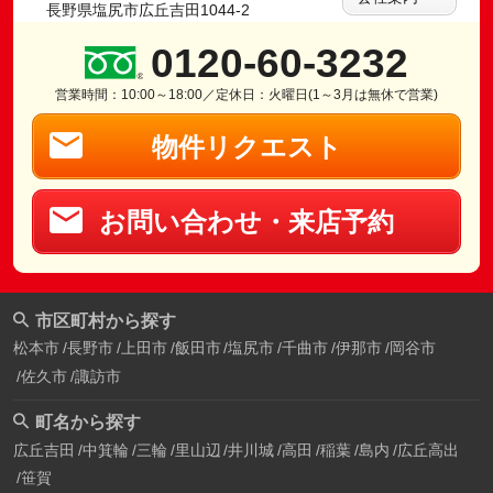
長野県塩尻市広丘吉田1044-2
0120-60-3232
営業時間：10:00～18:00／定休日：火曜日(1～3月は無休で営業)
物件リクエスト
お問い合わせ・来店予約
市区町村から探す
松本市
長野市
上田市
飯田市
塩尻市
千曲市
伊那市
岡谷市
佐久市
諏訪市
町名から探す
広丘吉田
中箕輪
三輪
里山辺
井川城
高田
稲葉
島内
広丘高出
笹賀