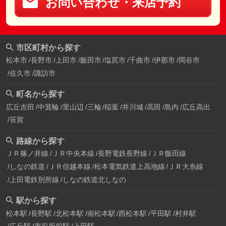
お問い合わせ・来店予約
市区町村から探す
松本市
長野市
上田市
飯田市
塩尻市
千曲市
伊那市
岡谷市
佐久市
諏訪市
町名から探す
広丘吉田
中箕輪
里山辺
三輪
稲葉
井川城
高田
島内
広丘高出
笹賀
路線から探す
ＪＲ篠ノ井線
ＪＲ中央本線
長野電鉄長野線
ＪＲ飯田線
しなの鉄道
ＪＲ信越本線
松本電気鉄道上高地線
ＪＲ大糸線
上田電鉄別所線
しなの鉄道北しなの
駅から探す
松本駅
長野駅
北松本駅
南松本駅
西松本駅
平田駅
村井駅