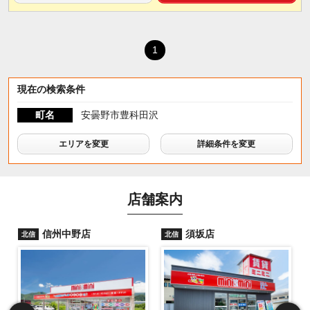
1
現在の検索条件
町名
安曇野市豊科田沢
エリアを変更
詳細条件を変更
店舗案内
信州中野店
須坂店
北信
北信