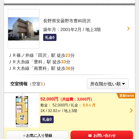
長野県安曇野市豊科田沢
築年月：2001年2月 / 地上3階
礼金0
ＪＲ篠ノ井線「田沢」駅 徒歩
23
分
ＪＲ大糸線「豊科」駅 徒歩
33
分
ＪＲ大糸線「南豊科」駅 徒歩
36
分
空室情報
（空室
1
）
更新08/08
52,000円
（共益費：3,000円）
敷金： 52,000円 / 礼金：
0.0ヶ月
1K / 32.82㎡ / 地上3階
礼金0
★
お気に入り登録
お問い合わせ