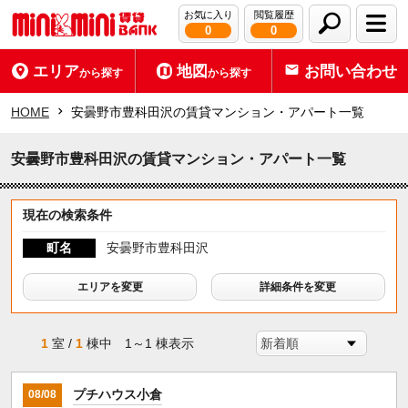
お気に入り
閲覧履歴
0
0
エリア
地図
お問い合わせ
から探す
から探す
HOME
安曇野市豊科田沢の賃貸マンション・アパート一覧
安曇野市豊科田沢の賃貸マンション・アパート一覧
現在の検索条件
町名
安曇野市豊科田沢
エリアを変更
詳細条件を変更
1
室 /
1
棟中 1～1 棟表示
プチハウス小倉
08/08