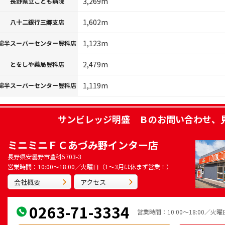
3,269m
長野県立こども病院
1,602m
八十二銀行三郷支店
1,123m
綿半スーパーセンター豊科店
2,479m
とをしや薬局豊科店
1,119m
綿半スーパーセンター豊科店
サンビレッジ明盛 Ｂ
のお問い合わせ、
ミニミニＦＣあづみ野インター店
長野県安曇野市豊科5703-3
営業時間：10:00～18:00／火曜日（1～3月は休まず営業！）
会社概要
アクセス
0263-71-3334
営業時間：10:00～18:00／