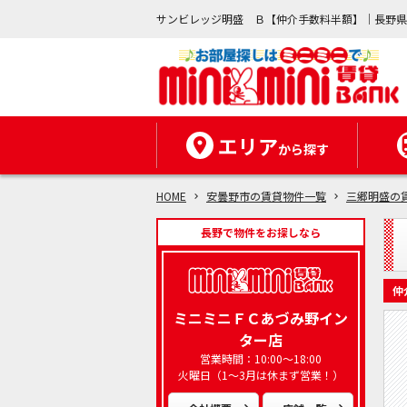
サンビレッジ明盛 Ｂ【仲介手数料半額】｜長野
エリア
から探す
HOME
安曇野市の賃貸物件一覧
三郷明盛の
長野で物件をお探しなら
仲
ミニミニＦＣあづみ野イン
ター店
営業時間：10:00～18:00
火曜日（1～3月は休まず営業！）