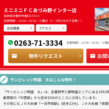
ミニミニＦＣあづみ野インター店
長野県安曇野市豊科5703-3
営業時間：10:00～18:00／火曜日（1～3月は休まず営業！）
会社概要
アクセス
0263-71-3334
営業時間：10:00～18:00／
物件リクエスト
お問
サンビレッジ明盛 Ｂ
はこんな物件！
『サンビレッジ明盛 Ｂ』は、安曇野市三郷明盛エリアにある1992
最寄駅の『中萱駅』から徒歩10分のところに立地しています。
その他にもＪＲ大糸線『一日市場駅』(徒歩22分)、ＪＲ大糸線『南豊