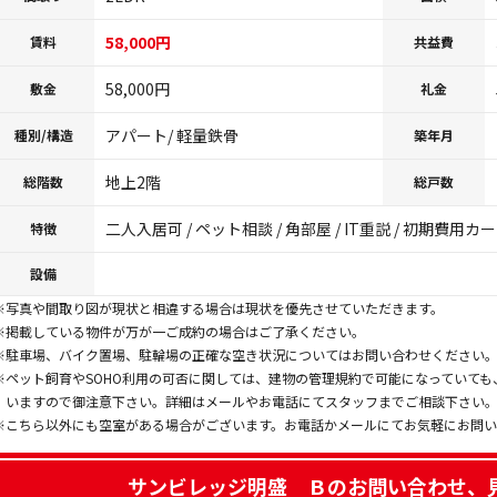
58,000円
賃料
共益費
58,000円
敷金
礼金
アパート/ 軽量鉄骨
種別/構造
築年月
地上2階
総階数
総戸数
二人入居可 / ペット相談 / 角部屋 / IT重説 / 初期費用
特徴
設備
※写真や間取り図が現状と相違する場合は現状を優先させていただきます。
※掲載している物件が万が一ご成約の場合はご了承ください。
※駐車場、バイク置場、駐輪場の正確な空き状況についてはお問い合わせください
※ペット飼育やSOHO利用の可否に関しては、建物の管理規約で可能になっていて
いますので御注意下さい。詳細はメールやお電話にてスタッフまでご相談下さい
※こちら以外にも空室がある場合がございます。お電話かメールにてお気軽にお問
サンビレッジ明盛 Ｂ
のお問い合わせ、