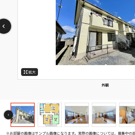
拡大
拡大
拡大
拡大
拡大
拡大
拡大
拡大
拡大
拡大
拡大
拡大
拡大
拡大
拡大
拡大
拡大
拡大
拡大
拡大
拡大
拡大
拡大
拡大
拡大
拡大
拡大
拡大
拡大
間取
周辺施設：ホームセンター
周辺施設：ドラックストア
周辺施設：警察署・交番
周辺施設：スーパー
周辺施設：銀行
周辺施設：病院
セキュリティ
バルコニー
その他画像
キッチン
キッチン
トイレ
外観
居間
居間
寝室
寝室
風呂
風呂
収納
収納
収納
収納
洗面
設備
設備
設備
玄関
間取り
※お部屋の画像はサンプル画像になります。実際の画像については、募集中の