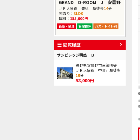
GRAND D-ROOM J 安曇野
ＪＲ大糸線「豊科」駅徒歩
14
分
間取り：
3LDK
賃料：
155,000円
新築・築浅
管理物件
バス・トイレ別
閲覧履歴
サンビレッジ明盛 Ｂ
長野県安曇野市三郷明盛
ＪＲ大糸線「中萱」駅徒歩
10
分
58,000円