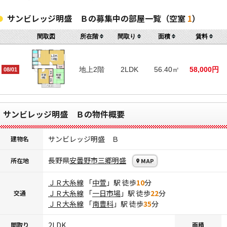
サンビレッジ明盛 Ｂの募集中の部屋一覧（空室
1
）
間取図
所在階
間取り
面積
賃料
地上2階
2LDK
56.40㎡
58,000円
08/01
サンビレッジ明盛 Ｂの物件概要
サンビレッジ明盛 Ｂ
建物名
長野県
安曇野市
三郷明盛
所在地
MAP
ＪＲ大糸線
「
中萱
」駅 徒歩
10
分
ＪＲ大糸線
「
一日市場
」駅 徒歩
22
分
交通
ＪＲ大糸線
「
南豊科
」駅 徒歩
35
分
2LDK
間取り
面積