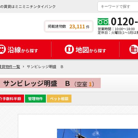
県の賃貸はミニミニチンタイバンク
0120
23,111
掲載建物数
件
営業時間：10:00～18:00
定休日：火曜日(1～3月は
沿線
地図
から探す
から探す
賃貸物件一覧
サンビレッジ明盛 Ｂ
サンビレッジ明盛 Ｂ
（空室
1
）
介手数料半額
管理物件
ペット相談