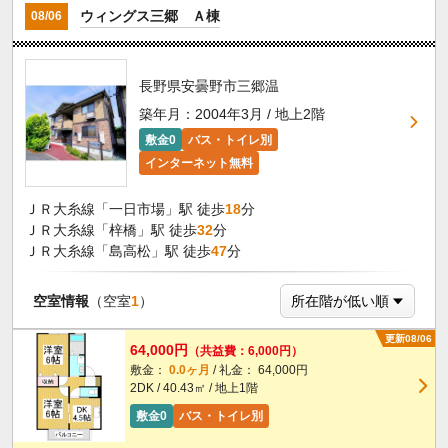
ウィングス三郷 Ａ棟
08/06
長野県安曇野市三郷温
築年月：2004年3月 / 地上2階
敷金0
バス・トイレ別
インターネット無料
ＪＲ大糸線「一日市場」駅 徒歩
18
分
ＪＲ大糸線「梓橋」駅 徒歩
32
分
ＪＲ大糸線「島高松」駅 徒歩
47
分
空室情報
（空室
1
）
更新08/06
64,000円
（共益費：6,000円）
敷金：
0.0ヶ月
/ 礼金： 64,000円
2DK / 40.43㎡ / 地上1階
敷金0
バス・トイレ別