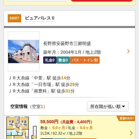
ピュアパレスⅡ
08/07
長野県安曇野市三郷明盛
築年月：2004年1月 / 地上2階
礼金0
敷金0
バス・トイレ別
ＪＲ大糸線「中萱」駅 徒歩
14
分
ＪＲ大糸線「一日市場」駅 徒歩
29
分
ＪＲ大糸線「南豊科」駅 徒歩
31
分
空室情報
（空室
1
）
更新08/07
59,500円
（共益費：4,400円）
敷金：
0.0ヶ月
/ 礼金：
0.0ヶ月
2LDK / 62.32㎡ / 地上2階