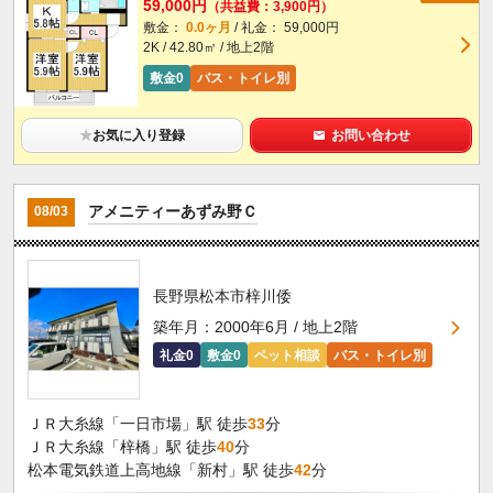
59,000円
（共益費：3,900円）
敷金：
0.0ヶ月
/ 礼金： 59,000円
2K / 42.80㎡ / 地上2階
敷金0
バス・トイレ別
★
お気に入り登録
お問い合わせ
アメニティーあずみ野Ｃ
08/03
長野県松本市梓川倭
築年月：2000年6月 / 地上2階
礼金0
敷金0
ペット相談
バス・トイレ別
ＪＲ大糸線「一日市場」駅 徒歩
33
分
ＪＲ大糸線「梓橋」駅 徒歩
40
分
松本電気鉄道上高地線「新村」駅 徒歩
42
分