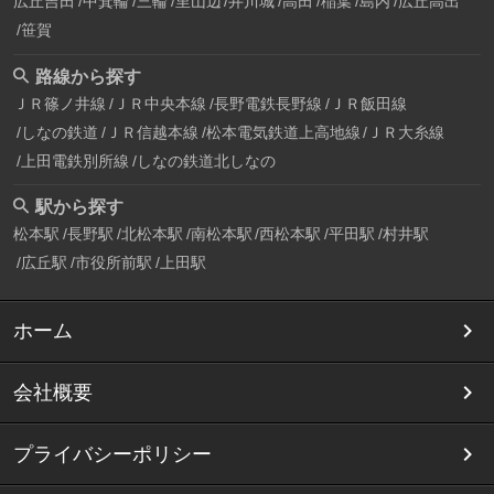
広丘吉田
中箕輪
三輪
里山辺
井川城
高田
稲葉
島内
広丘高出
笹賀
路線から探す
ＪＲ篠ノ井線
ＪＲ中央本線
長野電鉄長野線
ＪＲ飯田線
しなの鉄道
ＪＲ信越本線
松本電気鉄道上高地線
ＪＲ大糸線
上田電鉄別所線
しなの鉄道北しなの
駅から探す
松本駅
長野駅
北松本駅
南松本駅
西松本駅
平田駅
村井駅
広丘駅
市役所前駅
上田駅
ホーム
会社概要
プライバシーポリシー