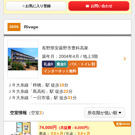
★
お気に入り登録
お問い合わせ
Rivage
08/06
長野県安曇野市豊科高家
築年月：2004年4月 / 地上3階
礼金0
敷金0
バス・トイレ別
インターネット無料
ＪＲ大糸線「梓橋」駅 徒歩
10
分
ＪＲ大糸線「島高松」駅 徒歩
22
分
ＪＲ大糸線「一日市場」駅 徒歩
31
分
空室情報
（空室
2
）
更新08/06
74,000円
（共益費：6,000円）
敷金：
0.0ヶ月
/ 礼金：
0.0ヶ月