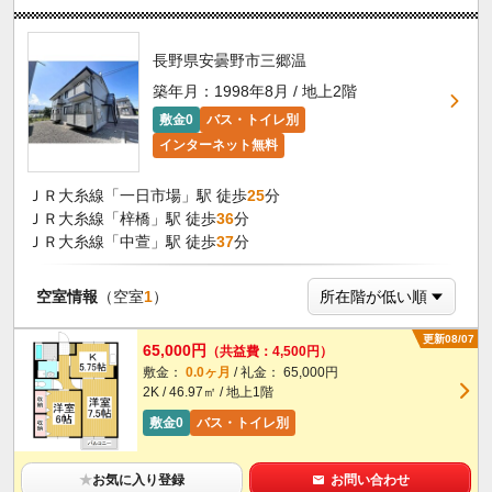
長野県安曇野市三郷温
築年月：1998年8月 / 地上2階
敷金0
バス・トイレ別
インターネット無料
ＪＲ大糸線「一日市場」駅 徒歩
25
分
ＪＲ大糸線「梓橋」駅 徒歩
36
分
ＪＲ大糸線「中萱」駅 徒歩
37
分
空室情報
（空室
1
）
更新08/07
65,000円
（共益費：4,500円）
敷金：
0.0ヶ月
/ 礼金： 65,000円
2K / 46.97㎡ / 地上1階
敷金0
バス・トイレ別
★
お気に入り登録
お問い合わせ