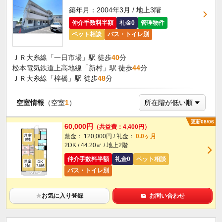
築年月：2004年3月 / 地上3階
仲介手数料半額
礼金0
管理物件
ペット相談
バス・トイレ別
ＪＲ大糸線「一日市場」駅 徒歩
40
分
松本電気鉄道上高地線「新村」駅 徒歩
44
分
ＪＲ大糸線「梓橋」駅 徒歩
48
分
空室情報
（空室
1
）
更新08/06
60,000円
（共益費：4,400円）
敷金： 120,000円 / 礼金：
0.0ヶ月
2DK / 44.20㎡ / 地上2階
仲介手数料半額
礼金0
ペット相談
バス・トイレ別
★
お気に入り登録
お問い合わせ