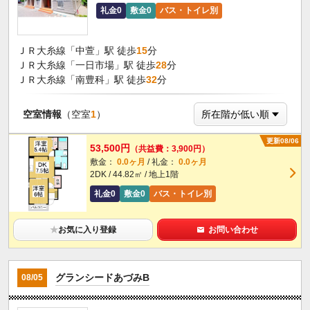
礼金0
敷金0
バス・トイレ別
ＪＲ大糸線「中萱」駅 徒歩
15
分
ＪＲ大糸線「一日市場」駅 徒歩
28
分
ＪＲ大糸線「南豊科」駅 徒歩
32
分
空室情報
（空室
1
）
更新08/06
53,500円
（共益費：3,900円）
敷金：
0.0ヶ月
/ 礼金：
0.0ヶ月
2DK / 44.82㎡ / 地上1階
礼金0
敷金0
バス・トイレ別
★
お気に入り登録
お問い合わせ
グランシードあづみB
08/05