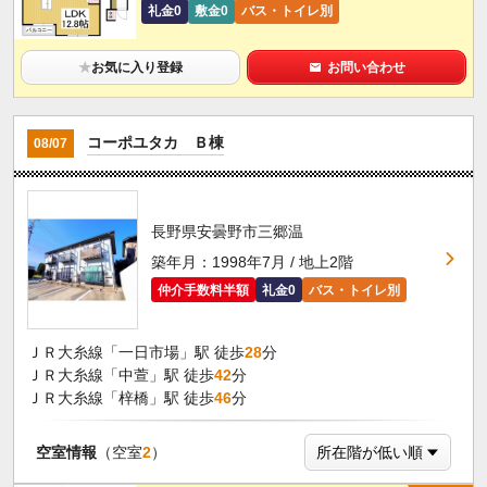
礼金0
敷金0
バス・トイレ別
★
お気に入り登録
お問い合わせ
コーポユタカ Ｂ棟
08/07
長野県安曇野市三郷温
築年月：1998年7月 / 地上2階
仲介手数料半額
礼金0
バス・トイレ別
ＪＲ大糸線「一日市場」駅 徒歩
28
分
ＪＲ大糸線「中萱」駅 徒歩
42
分
ＪＲ大糸線「梓橋」駅 徒歩
46
分
空室情報
（空室
2
）