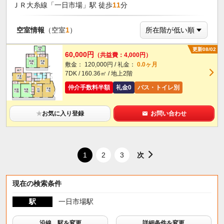
ＪＲ大糸線「一日市場」駅 徒歩
11
分
空室情報
（空室
1
）
更新08/02
60,000円
（共益費：4,000円）
敷金： 120,000円 / 礼金：
0.0ヶ月
7DK / 160.36㎡ / 地上2階
仲介手数料半額
礼金0
バス・トイレ別
★
お気に入り登録
お問い合わせ
次
1
2
3
現在の検索条件
駅
一日市場駅
沿線、駅を変更
詳細条件を変更