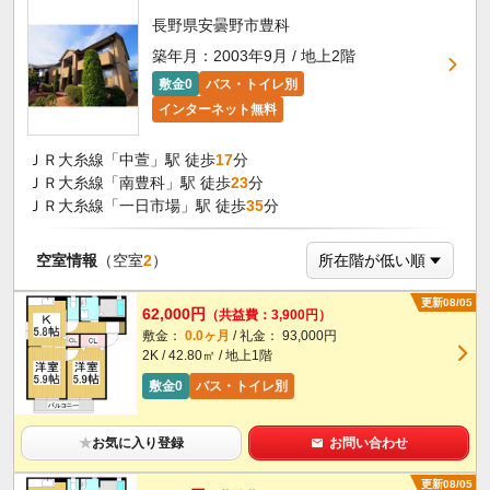
長野県安曇野市豊科
築年月：2003年9月 / 地上2階
敷金0
バス・トイレ別
インターネット無料
ＪＲ大糸線「中萱」駅 徒歩
17
分
ＪＲ大糸線「南豊科」駅 徒歩
23
分
ＪＲ大糸線「一日市場」駅 徒歩
35
分
空室情報
（空室
2
）
更新08/05
62,000円
（共益費：3,900円）
敷金：
0.0ヶ月
/ 礼金： 93,000円
2K / 42.80㎡ / 地上1階
敷金0
バス・トイレ別
★
お気に入り登録
お問い合わせ
更新08/05