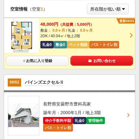
空室情報
（空室
1
）
更新08/03
48,000円
（共益費：5,000円）
敷金：
0.0ヶ月
/ 礼金：
0.0ヶ月
2DK / 40.04㎡ / 地上2階
礼金0
敷金0
ペット相談
バス・トイレ別
★
お気に入り登録
お問い合わせ
パインズエクセルⅡ
08/02
長野県安曇野市豊科高家
築年月：2000年1月 / 地上3階
仲介手数料半額
礼金0
管理物件
バス・トイレ別