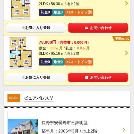
2LDK / 56.30㎡ / 地上2階
礼金0
敷金0
バス・トイレ別
★
お気に入り登録
お問い合わせ
更新08/06
78,000円
（共益費：6,000円）
敷金：
0.0ヶ月
/ 礼金：
0.0ヶ月
3LDK / 65.16㎡ / 地上3階
礼金0
敷金0
バス・トイレ別
★
お気に入り登録
お問い合わせ
ピュアパレスⅣ
08/06
長野県安曇野市三郷明盛
築年月：2005年3月 / 地上2階