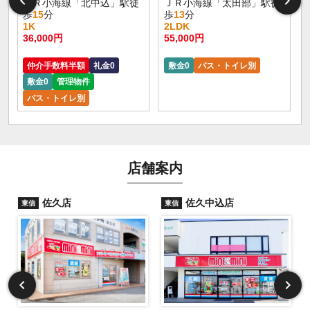
ＪＲ小海線「北中込」駅徒
ＪＲ小海線「太田部」駅徒
歩
15
分
歩
13
分
1K
2LDK
36,000円
55,000円
仲介手数料半額
礼金0
敷金0
バス・トイレ別
敷金0
管理物件
バス・トイレ別
店舗案内
佐久店
佐久中込店
東信
東信