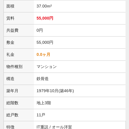
面積
37.00m²
賃料
55,000円
共益費
0円
敷金
55,000円
礼金
0.0ヶ月
物件種別
マンション
構造
鉄骨造
築年月
1979年10月(築46年)
総階数
地上3階
総戸数
11戸
特徴
IT重説 / オール洋室