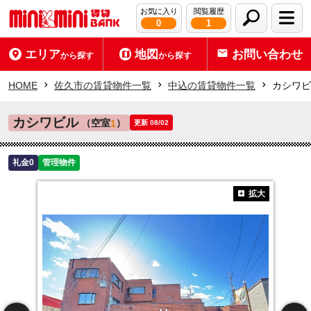
お気に入り
閲覧履歴
0
1
エリア
地図
お問い合わせ
から探す
から探す
HOME
佐久市の賃貸物件一覧
中込の賃貸物件一覧
カシワビ
カシワビル
（空室
）
1
更新 08/02
礼金0
管理物件
拡大