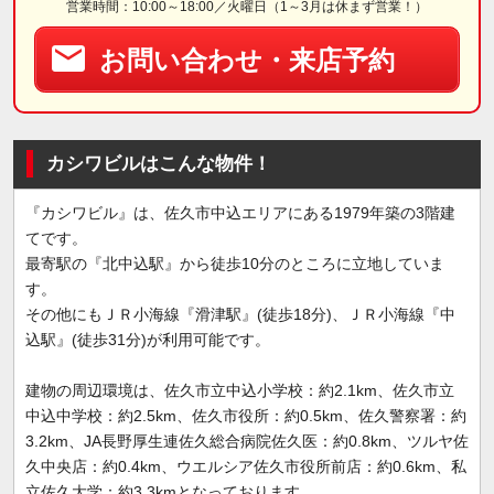
営業時間：10:00～18:00／火曜日（1～3月は休まず営業！）
お問い合わせ・来店予約
カシワビルはこんな物件！
『カシワビル』は、佐久市中込エリアにある1979年築の3階建
てです。
最寄駅の『北中込駅』から徒歩10分のところに立地していま
す。
その他にもＪＲ小海線『滑津駅』(徒歩18分)、ＪＲ小海線『中
込駅』(徒歩31分)が利用可能です。
建物の周辺環境は、佐久市立中込小学校：約2.1km、佐久市立
中込中学校：約2.5km、佐久市役所：約0.5km、佐久警察署：約
3.2km、JA長野厚生連佐久総合病院佐久医：約0.8km、ツルヤ佐
久中央店：約0.4km、ウエルシア佐久市役所前店：約0.6km、私
立佐久大学：約3.3kmとなっております。