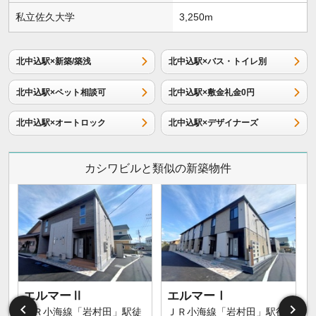
私立佐久大学
3,250m
北中込駅×新築/築浅
北中込駅×バス・トイレ別
北中込駅×ペット相談可
北中込駅×敷金礼金0円
北中込駅×オートロック
北中込駅×デザイナーズ
カシワビルと類似の新築物件
エルマーⅡ
エルマーⅠ
ＪＲ小海線「岩村田」駅徒
ＪＲ小海線「岩村田」駅徒