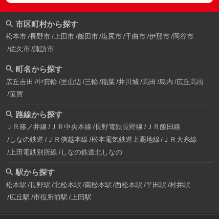
市区町村から探す
松本市
長野市
上田市
飯田市
塩尻市
千曲市
伊那市
岡谷市
佐久市
諏訪市
町名から探す
広丘吉田
中箕輪
里山辺
三輪
稲葉
井川城
高田
島内
広丘高出
笹賀
路線から探す
ＪＲ篠ノ井線
ＪＲ中央本線
長野電鉄長野線
ＪＲ飯田線
しなの鉄道
ＪＲ信越本線
松本電気鉄道上高地線
ＪＲ大糸線
上田電鉄別所線
しなの鉄道北しなの
駅から探す
松本駅
長野駅
北松本駅
南松本駅
西松本駅
平田駅
村井駅
広丘駅
市役所前駅
上田駅