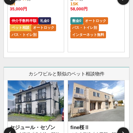
1R
1SK
35,000円
58,000円
仲介手数料半額
礼金0
敷金0
オートロック
ペット相談
オートロック
バス・トイレ別
バス・トイレ別
インターネット無料
カシワビルと類似のペット相談物件
セジュール・セゾン
fine桜Ⅱ