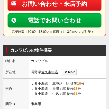
お問い合わせ・来店予約
電話でお問い合わせ
営業時間：10:00～18:00／火曜日（1～3月は休まず営業！）
カシワビルの物件概要
物件名
カシワビル
長野県
佐久市
中込
所在地
MAP
ＪＲ小海線
「
北中込
」駅 徒歩
10
分
交通
ＪＲ小海線
「
滑津
」駅 徒歩
18
分
ＪＲ小海線
「
中込
」駅 徒歩
31
分
間取り
事業用