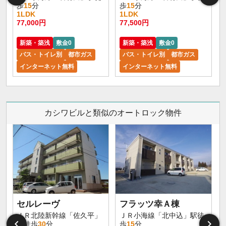
歩
15
分
歩
15
分
1LDK
1LDK
77,000円
77,500円
新築・築浅
敷金0
新築・築浅
敷金0
バス・トイレ別
都市ガス
バス・トイレ別
都市ガス
インターネット無料
インターネット無料
カシワビルと類似のオートロック物件
セルレーヴ
フラッツ幸Ａ棟
ＪＲ北陸新幹線「佐久平」
ＪＲ小海線「北中込」駅徒
駅徒歩
30
分
歩
15
分