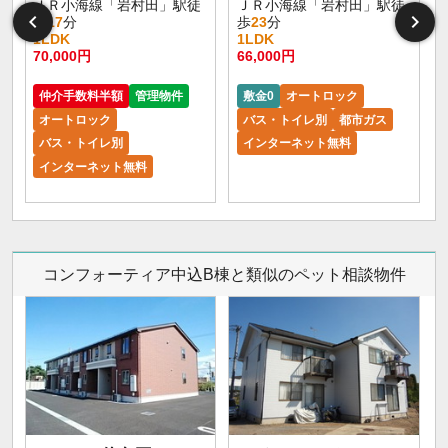
ＪＲ小海線「岩村田」駅徒
ＪＲ小海線「岩村田」駅徒
歩
17
分
歩
23
分
1LDK
1LDK
70,000円
66,000円
仲介手数料半額
管理物件
敷金0
オートロック
オートロック
バス・トイレ別
都市ガス
バス・トイレ別
インターネット無料
インターネット無料
コンフォーティア中込B棟と類似のペット相談物件