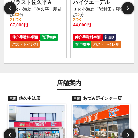
ソラスト佐久平Ａ
ハイツエーデル
ＪＲ小海線「佐久平」駅徒
ＪＲ小海線「岩村田」駅徒
歩
22
分
歩
5
分
2LDK
2DK
67,000円
44,000円
6
仲介手数料半額
管理物件
仲介手数料半額
礼金0
バス・トイレ別
管理物件
バス・トイレ別
店舗案内
佐久中込店
あづみ野インター店
東信
中信