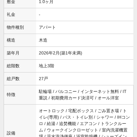
敷金
1.0ヶ月
礼金
-
物件種別
アパート
構造
木造
築年月
2026年2月(築1年未満)
総階数
地上3階
総戸数
27戸
駐輪場 / バルコニー / インターネット無料 / IT
特徴
重説 / 初期費用カード決済可 / オール洋室
オートロック / 宅配ボックス / ごみ置き場 / ト
イレ(専用) / バス・トイレ別 / シャワー / IHコン
ロ / 給湯 / 追焚機能 / エアコン / トランクルー
ム / ウォークインクローゼット / 室内洗濯機置
設備
場 / 温水洗浄便座 / 浴室乾燥機 / シューズイン