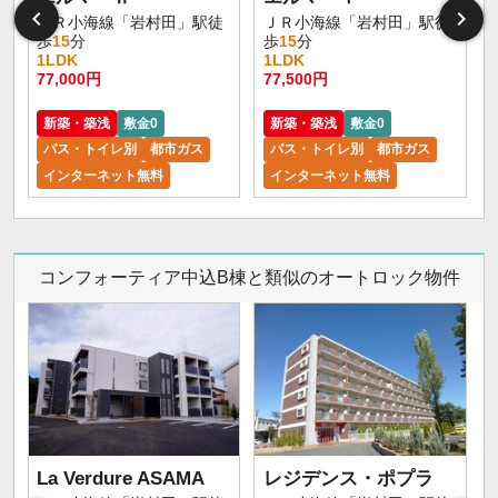
ＪＲ小海線「岩村田」駅徒
ＪＲ小海線「岩村田」駅徒
歩
15
分
歩
15
分
1LDK
1LDK
77,000円
77,500円
新築・築浅
敷金0
新築・築浅
敷金0
バス・トイレ別
都市ガス
バス・トイレ別
都市ガス
インターネット無料
インターネット無料
コンフォーティア中込B棟と類似のオートロック物件
La Verdure ASAMA
レジデンス・ポプラ