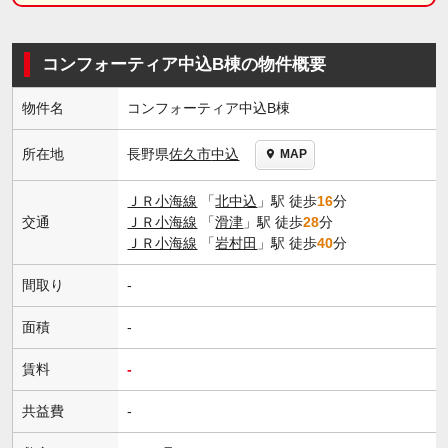
コンフォーティア中込B棟の物件概要
物件名
コンフォーティア中込B棟
長野県
佐久市
中込
所在地
MAP
ＪＲ小海線
「
北中込
」駅 徒歩
16
分
交通
ＪＲ小海線
「
滑津
」駅 徒歩
28
分
ＪＲ小海線
「
岩村田
」駅 徒歩
40
分
間取り
-
面積
-
賃料
-
共益費
-