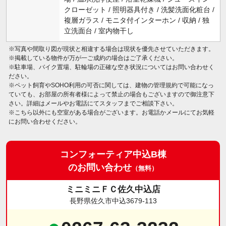
クローゼット / 照明器具付き / 洗髪洗面化粧台 /
複層ガラス / モニタ付インターホン / 収納 / 独
立洗面台 / 室内物干し
※写真や間取り図が現状と相違する場合は現状を優先させていただきます。
※掲載している物件が万が一ご成約の場合はご了承ください。
※駐車場、バイク置場、駐輪場の正確な空き状況についてはお問い合わせく
ださい。
※ペット飼育やSOHO利用の可否に関しては、建物の管理規約で可能になっ
ていても、お部屋の所有者様によって禁止の場合もございますので御注意下
さい。詳細はメールやお電話にてスタッフまでご相談下さい。
※こちら以外にも空室がある場合がございます。お電話かメールにてお気軽
にお問い合わせください。
コンフォーティア中込B棟
のお問い合わせ
（無料）
ミニミニＦＣ佐久中込店
長野県佐久市中込3679-113