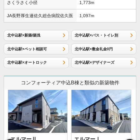
さくラさく小径
1,773m
JA長野厚生連佐久総合病院佐久医
1,097m
北中込駅×新築/築浅
北中込駅×バス・トイレ別
北中込駅×ペット相談可
北中込駅×敷金礼金0円
北中込駅×オートロック
北中込駅×デザイナーズ
コンフォーティア中込B棟と類似の新築物件
エルマーⅡ
エルマーⅠ