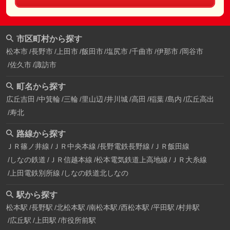
市区町村から探す
松本市
長野市
上田市
飯田市
塩尻市
千曲市
伊那市
岡谷市
佐久市
諏訪市
町名から探す
広丘吉田
中箕輪
三輪
里山辺
井川城
高田
稲葉
島内
広丘高出
寿北
路線から探す
ＪＲ篠ノ井線
ＪＲ中央本線
長野電鉄長野線
ＪＲ飯田線
しなの鉄道
ＪＲ信越本線
松本電気鉄道上高地線
ＪＲ大糸線
上田電鉄別所線
しなの鉄道北しなの
駅から探す
松本駅
長野駅
北松本駅
南松本駅
西松本駅
平田駅
村井駅
広丘駅
上田駅
市役所前駅