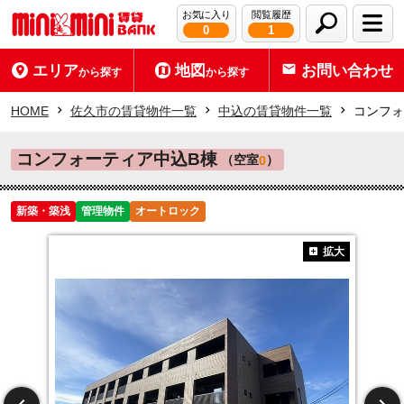
お気に入り
閲覧履歴
0
1
エリア
地図
お問い合わせ
から探す
から探す
HOME
佐久市の賃貸物件一覧
中込の賃貸物件一覧
コンフォ
コンフォーティア中込B棟
（空室
）
0
新築・築浅
管理物件
オートロック
拡大