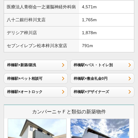
医療法人青樹会一之瀬脳神経外科病
4,571m
八十二銀行梓川支店
1,765m
デリシア梓川店
1,878m
セブンイレブン松本梓川氷室店
791m
梓橋駅×新築/築浅
梓橋駅×バス・トイレ別
梓橋駅×ペット相談可
梓橋駅×敷金礼金0円
梓橋駅×オートロック
梓橋駅×デザイナーズ
カンパーニャＦと類似の新築物件