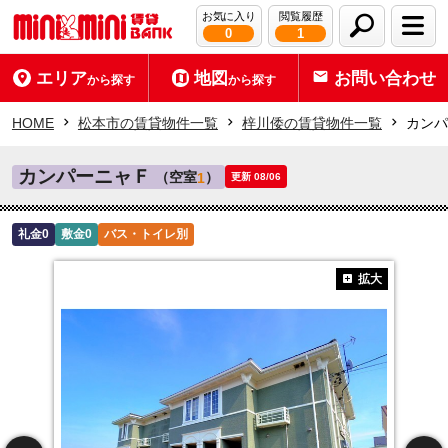
お気に入り
閲覧履歴
0
1
エリア
地図
お問い合わせ
から探す
から探す
HOME
松本市の賃貸物件一覧
梓川倭の賃貸物件一覧
カンパ
カンパーニャＦ
（空室
）
1
更新 08/06
礼金0
敷金0
バス・トイレ別
拡大