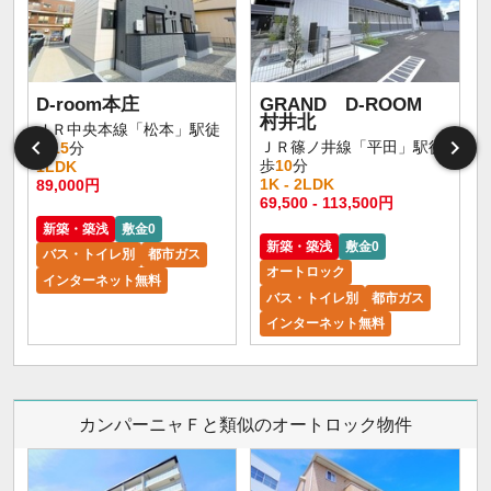
D-room本庄
GRAND D-ROOM
村井北
ＪＲ中央本線「松本」駅徒
ＪＲ篠ノ井線「平田」駅徒
歩
15
分
歩
10
分
1LDK
1K - 2LDK
89,000円
1
69,500 - 113,500円
新築・築浅
敷金0
新築・築浅
敷金0
バス・トイレ別
都市ガス
オートロック
インターネット無料
バス・トイレ別
都市ガス
インターネット無料
カンパーニャＦと類似のオートロック物件