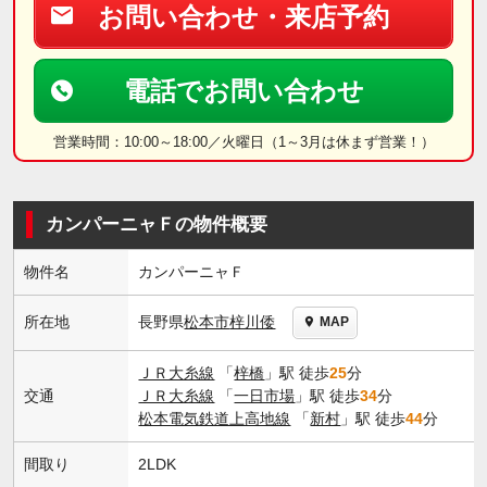
お問い合わせ・来店予約
電話でお問い合わせ
営業時間：10:00～18:00／火曜日（1～3月は休まず営業！）
カンパーニャＦの物件概要
物件名
カンパーニャＦ
長野県
松本市
梓川倭
所在地
MAP
ＪＲ大糸線
「
梓橋
」駅 徒歩
25
分
交通
ＪＲ大糸線
「
一日市場
」駅 徒歩
34
分
松本電気鉄道上高地線
「
新村
」駅 徒歩
44
分
間取り
2LDK