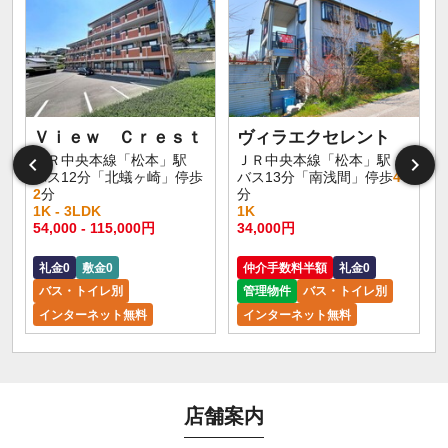
Ｖｉｅｗ Ｃｒｅｓｔ
ヴィラエクセレント
ＪＲ中央本線「松本」駅
ＪＲ中央本線「松本」駅
バス12分「北蟻ヶ崎」停歩
バス13分「南浅間」停歩
4
2
分
分
1K - 3LDK
1K
54,000 - 115,000円
34,000円
礼金0
敷金0
仲介手数料半額
礼金0
バス・トイレ別
管理物件
バス・トイレ別
インターネット無料
インターネット無料
店舗案内