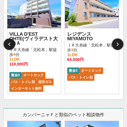
VILLA D'EST
レジデンス
OHTE(ヴィラデスト大
MIYAMOTO
手)Ａ
ＪＲ大糸線「北松本」駅徒
ＪＲ大糸線「北松本」駅徒
歩
3
分
歩
4
分
1LDK
1LDK
64,000円
110,000円
敷金0
オートロック
敷金0
オートロック
バス・トイレ別
バス・トイレ別
都市ガス
インターネット無料
カンパーニャＦと類似のペット相談物件