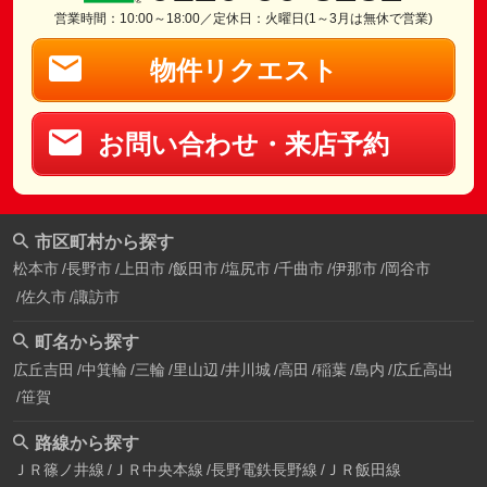
営業時間：10:00～18:00／定休日：火曜日(1～3月は無休で営業)
物件リクエスト
お問い合わせ・来店予約
市区町村から探す
松本市
長野市
上田市
飯田市
塩尻市
千曲市
伊那市
岡谷市
佐久市
諏訪市
町名から探す
広丘吉田
中箕輪
三輪
里山辺
井川城
高田
稲葉
島内
広丘高出
笹賀
路線から探す
ＪＲ篠ノ井線
ＪＲ中央本線
長野電鉄長野線
ＪＲ飯田線