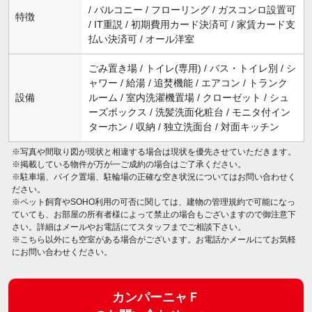
/ バルコニー / フローリング / ガスコンロ設置可
特徴
/ IT重説 / 初期費用カード決済可 / 家賃カード支
払い決済可 / オール洋室
ごみ置き場 / トイレ(専用) / バス・トイレ別 / シ
ャワー / 給湯 / 追焚機能 / エアコン / トランク
設備
ルーム / 室内洗濯機置場 / クローゼット / シュ
ーズボックス / 洗髪洗面化粧台 / モニタ付イン
ターホン / 収納 / 独立洗面台 / 対面キッチン
※写真や間取り図が現状と相違する場合は現状を優先させていただきます。
※掲載している物件が万が一ご成約の場合はご了承ください。
※駐車場、バイク置場、駐輪場の正確な空き状況についてはお問い合わせく
ださい。
※ペット飼育やSOHO利用の可否に関しては、建物の管理規約で可能になっ
ていても、お部屋の所有者様によって禁止の場合もございますので御注意下
さい。詳細はメールやお電話にてスタッフまでご相談下さい。
※こちら以外にも空室がある場合がございます。お電話かメールにてお気軽
にお問い合わせください。
カンパーニャＦ