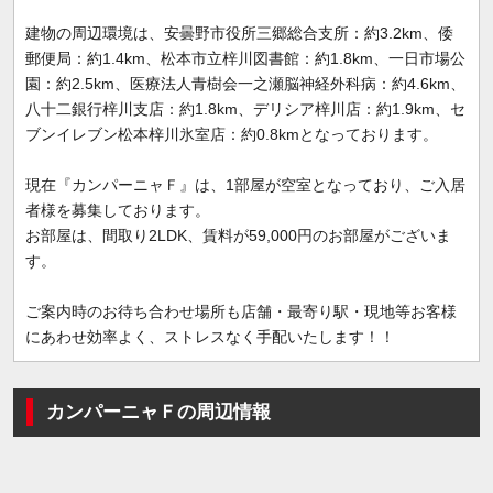
建物の周辺環境は、安曇野市役所三郷総合支所：約3.2km、倭
郵便局：約1.4km、松本市立梓川図書館：約1.8km、一日市場公
園：約2.5km、医療法人青樹会一之瀬脳神経外科病：約4.6km、
八十二銀行梓川支店：約1.8km、デリシア梓川店：約1.9km、セ
ブンイレブン松本梓川氷室店：約0.8kmとなっております。
現在『カンパーニャＦ』は、1部屋が空室となっており、ご入居
者様を募集しております。
お部屋は、間取り2LDK、賃料が59,000円のお部屋がございま
す。
ご案内時のお待ち合わせ場所も店舗・最寄り駅・現地等お客様
にあわせ効率よく、ストレスなく手配いたします！！
カンパーニャＦの周辺情報