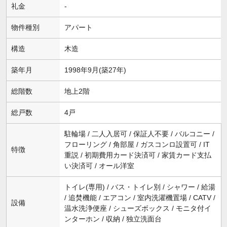
礼金
-
物件種別
アパート
構造
木造
築年月
1998年9月(築27年)
総階数
地上2階
総戸数
4戸
駐輪場 / 二人入居可 / 保証人不要 / バルコニー /
フローリング / 角部屋 / ガスコンロ設置可 / IT
特徴
重説 / 初期費用カード決済可 / 家賃カード支払
い決済可 / オール洋室
トイレ(専用) / バス・トイレ別 / シャワー / 給湯
/ 追焚機能 / エアコン / 室内洗濯機置場 / CATV /
設備
温水洗浄便座 / シューズボックス / モニタ付イ
ンターホン / 収納 / 独立洗面台