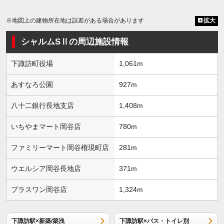
※地図上の建物所在地は誤差がある場合があります
拡大
シャルムSⅡの周辺施設情報
下諏訪町役場
1,061m
あすなろ公園
927m
八十二銀行長地支店
1,408m
いちやまマート岡谷店
780m
ファミリーマート岡谷権現町店
281m
ウエルシア岡谷長地店
371m
プラスワン岡谷店
1,324m
下諏訪駅×新築/築浅
下諏訪駅×バス・トイレ別