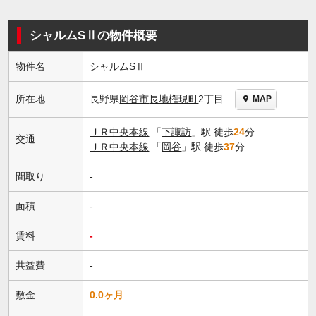
シャルムSⅡの物件概要
物件名
シャルムSⅡ
長野県
岡谷市
長地権現町
2丁目
所在地
MAP
ＪＲ中央本線
「
下諏訪
」駅 徒歩
24
分
交通
ＪＲ中央本線
「
岡谷
」駅 徒歩
37
分
間取り
-
面積
-
賃料
-
共益費
-
敷金
0.0ヶ月