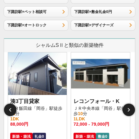
下諏訪駅×ペット相談可
下諏訪駅×敷金礼金0円
下諏訪駅×オートロック
下諏訪駅×デザイナーズ
シャルムSⅡと類似の新築物件
湊3丁目貸家
レコンフォール・K
ＪＲ飯田線「岡谷」駅徒歩
ＪＲ中央本線「岡谷」駅徒
46
分
歩
10
分
1DK
1LDK
1
88,000円
72,000 - 79,000円
6
新築・築浅
礼金0
新築・築浅
敷金0