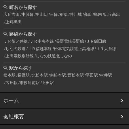
町名から探す
広丘吉田
中箕輪
里山辺
三輪
稲葉
井川城
高田
島内
広丘高出
上郷黒田
路線から探す
ＪＲ篠ノ井線
ＪＲ中央本線
長野電鉄長野線
ＪＲ飯田線
しなの鉄道
ＪＲ信越本線
松本電気鉄道上高地線
ＪＲ大糸線
上田電鉄別所線
しなの鉄道北しなの
駅から探す
松本駅
長野駅
北松本駅
南松本駅
西松本駅
平田駅
村井駅
広丘駅
市役所前駅
上田駅
ホーム
会社概要