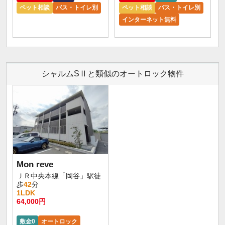
ペット相談
バス・トイレ別
ペット相談
バス・トイレ別
インターネット無料
シャルムSⅡと類似のオートロック物件
Mon reve
ＪＲ中央本線「岡谷」駅徒
歩
42
分
1LDK
64,000円
敷金0
オートロック