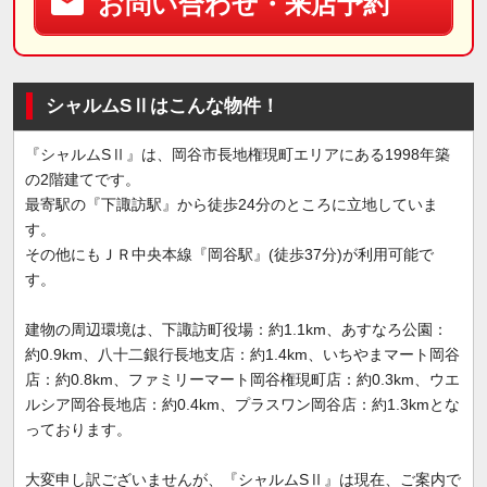
お問い合わせ・来店予約
シャルムSⅡはこんな物件！
『シャルムSⅡ』は、岡谷市長地権現町エリアにある1998年築
の2階建てです。
最寄駅の『下諏訪駅』から徒歩24分のところに立地していま
す。
その他にもＪＲ中央本線『岡谷駅』(徒歩37分)が利用可能で
す。
建物の周辺環境は、下諏訪町役場：約1.1km、あすなろ公園：
約0.9km、八十二銀行長地支店：約1.4km、いちやまマート岡谷
店：約0.8km、ファミリーマート岡谷権現町店：約0.3km、ウエ
ルシア岡谷長地店：約0.4km、プラスワン岡谷店：約1.3kmとな
っております。
大変申し訳ございませんが、『シャルムSⅡ』は現在、ご案内で