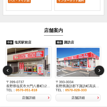
バス・トイレ別
インターネット無料
店舗案内
塩尻駅前店
諏訪店
中信
南信
〒399-0737
〒393-0034
2
長野県塩尻市大門八番町12-29
長野県諏訪郡下諏訪町高浜6191-3
TEL：
0570-051-818
TEL：
0570-028-333
店舗詳細
店舗詳細