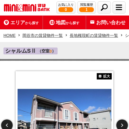
お気に入り
閲覧履歴
0
1
エリア
地図
お問い合わせ
から探す
から探す
HOME
岡谷市の賃貸物件一覧
長地権現町の賃貸物件一覧
シ
シャルムSⅡ
（空室
）
0
拡大