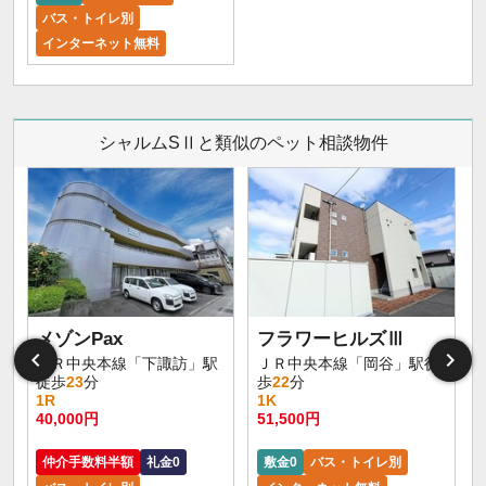
バス・トイレ別
インターネット無料
シャルムSⅡと類似のペット相談物件
メゾンPax
フラワーヒルズⅢ
ＪＲ中央本線「下諏訪」駅
ＪＲ中央本線「岡谷」駅徒
徒歩
23
分
歩
22
分
1R
1K
40,000円
51,500円
仲介手数料半額
礼金0
敷金0
バス・トイレ別