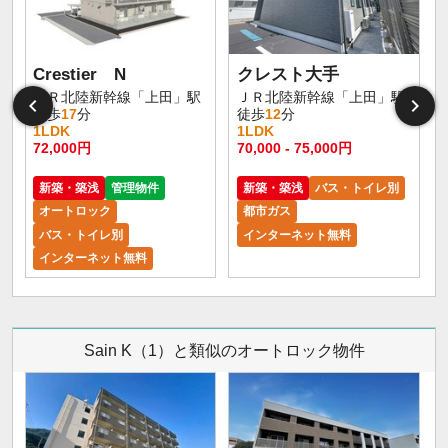
Crestier N
クレスト大手
ＪＲ北陸新幹線「上田」駅
ＪＲ北陸新幹線「上田」駅
徒歩
17
分
徒歩
12
分
1LDK
1LDK
72,000円
70,000 - 75,000円
新築・築浅
管理物件
新築・築浅
バス・トイレ別
オートロック
都市ガス
バス・トイレ別
インターネット無料
インターネット無料
Sain K（1）と類似のオートロック物件