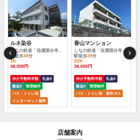
ルネ染谷
香山マンション
しなの鉄道「信濃国分寺」
しなの鉄道「信濃国分寺」
駅徒歩
30
分
駅徒歩
29
分
1K
2DK
38,000円
38,000円
仲介手数料半額
礼金0
仲介手数料半額
礼金0
敷金0
管理物件
敷金0
管理物件
バス・トイレ別
バス・トイレ別
都市ガス
インターネット無料
店舗案内