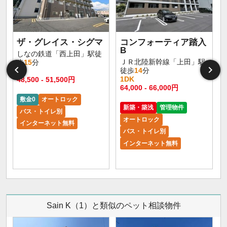
ザ・グレイス・シグマ
コンフォーティア踏入
B
しなの鉄道「西上田」駅徒
ＪＲ北陸新幹線「上田」駅
歩
15
分
徒歩
14
分
1R
1DK
48,500 - 51,500円
64,000 - 66,000円
敷金0
オートロック
新築・築浅
管理物件
バス・トイレ別
オートロック
インターネット無料
バス・トイレ別
インターネット無料
Sain K（1）と類似のペット相談物件