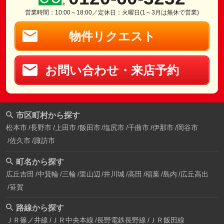
営業時間：10:00～18:00／定休日：火曜日(1～3月は無休で営業)
物件リクエスト
お問い合わせ・来店予約
市区町村から探す
松本市
長野市
上田市
飯田市
塩尻市
千曲市
伊那市
岡谷市
佐久市
諏訪市
町名から探す
広丘吉田
中箕輪
三輪
里山辺
井川城
高田
稲葉
島内
広丘高出
笹賀
路線から探す
ＪＲ篠ノ井線
ＪＲ中央本線
長野電鉄長野線
ＪＲ飯田線