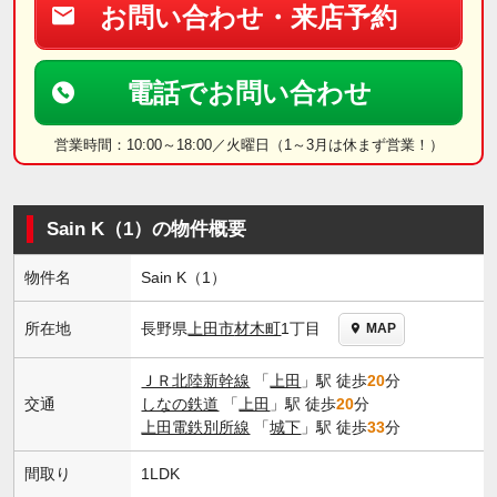
お問い合わせ・来店予約
電話でお問い合わせ
営業時間：10:00～18:00／火曜日（1～3月は休まず営業！）
Sain K（1）の物件概要
物件名
Sain K（1）
長野県
上田市
材木町
1丁目
所在地
MAP
ＪＲ北陸新幹線
「
上田
」駅 徒歩
20
分
交通
しなの鉄道
「
上田
」駅 徒歩
20
分
上田電鉄別所線
「
城下
」駅 徒歩
33
分
間取り
1LDK