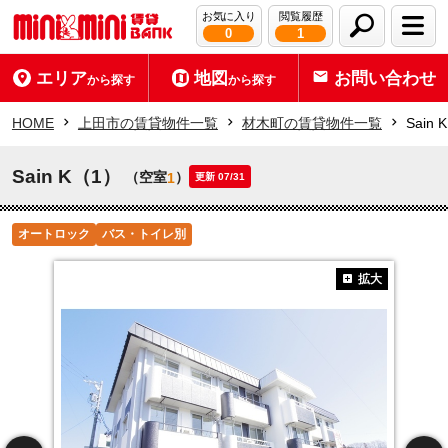
お気に入り
閲覧履歴
0
1
エリア
地図
お問い合わせ
から探す
から探す
HOME
上田市の賃貸物件一覧
材木町の賃貸物件一覧
Sain
Sain K（1）
（空室
）
1
更新 07/31
オートロック
バス・トイレ別
拡大