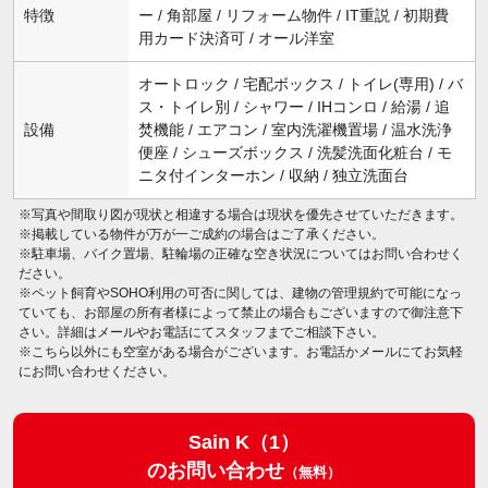
特徴
ー / 角部屋 / リフォーム物件 / IT重説 / 初期費
用カード決済可 / オール洋室
オートロック / 宅配ボックス / トイレ(専用) / バ
ス・トイレ別 / シャワー / IHコンロ / 給湯 / 追
設備
焚機能 / エアコン / 室内洗濯機置場 / 温水洗浄
便座 / シューズボックス / 洗髪洗面化粧台 / モ
ニタ付インターホン / 収納 / 独立洗面台
※写真や間取り図が現状と相違する場合は現状を優先させていただきます。
※掲載している物件が万が一ご成約の場合はご了承ください。
※駐車場、バイク置場、駐輪場の正確な空き状況についてはお問い合わせく
ださい。
※ペット飼育やSOHO利用の可否に関しては、建物の管理規約で可能になっ
ていても、お部屋の所有者様によって禁止の場合もございますので御注意下
さい。詳細はメールやお電話にてスタッフまでご相談下さい。
※こちら以外にも空室がある場合がございます。お電話かメールにてお気軽
にお問い合わせください。
Sain K（1）
のお問い合わせ
（無料）