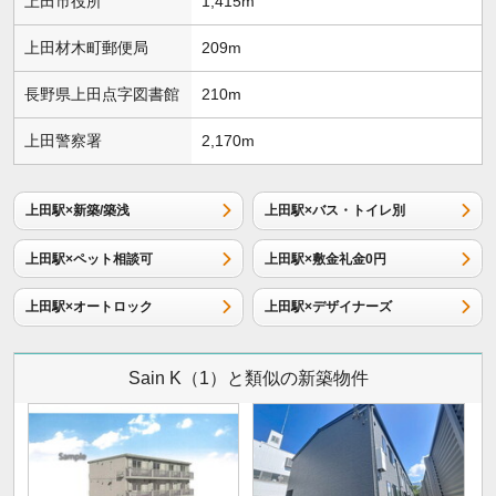
上田市役所
1,415m
上田材木町郵便局
209m
長野県上田点字図書館
210m
上田警察署
2,170m
上田駅×新築/築浅
上田駅×バス・トイレ別
上田駅×ペット相談可
上田駅×敷金礼金0円
上田駅×オートロック
上田駅×デザイナーズ
Sain K（1）と類似の新築物件