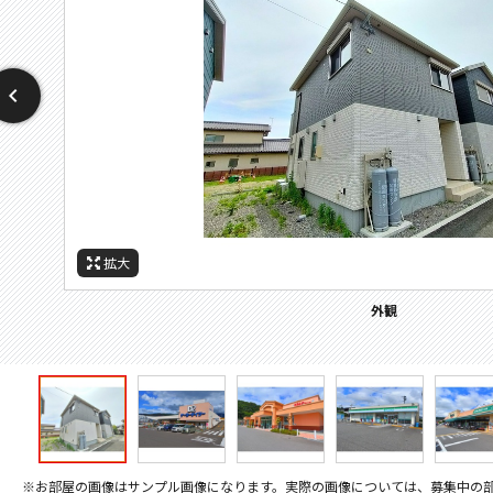
拡大
拡大
拡大
拡大
拡大
周辺施設：ホームセンター
周辺施設：ドラックストア
周辺施設：コンビニ
周辺施設：スーパー
外観
※お部屋の画像はサンプル画像になります。実際の画像については、募集中の