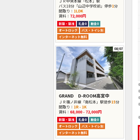
ＪＲ中央本線「松本」駅
バス18分「山辺中学校前」停歩
1
分
間取り：
1LDK
賃料：
72,000円
新築・築浅
礼金0
敷金0
オートロック
バス・トイレ別
インターネット無料
08/07
GRAND D-ROOM高宮中
ＪＲ篠ノ井線「南松本」駅徒歩
15
分
間取り：
1R - 1K
賃料：
68,000 - 72,000円
新築・築浅
礼金0
敷金0
オートロック
バス・トイレ別
インターネット無料