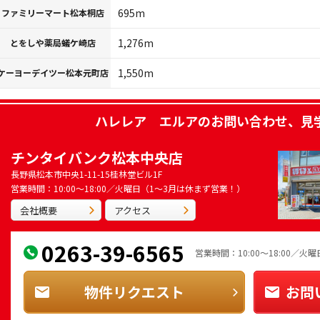
695m
ファミリーマート松本桐店
1,276m
とをしや薬局蟻ケ崎店
1,550m
ケーヨーデイツー松本元町店
ハレレア エルア
のお問い合わせ、見
チンタイバンク松本中央店
長野県松本市中央1-11-15桂林堂ビル1F
営業時間：10:00～18:00／火曜日（1～3月は休まず営業！）
会社概要
アクセス
0263-39-6565
営業時間：10:00～18:00／
物件リクエスト
お問