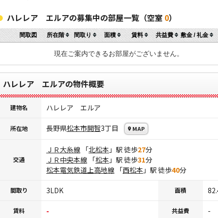
ハレレア エルアの募集中の部屋一覧（空室
0
）
間取図
所在階
間取り
面積
賃料
共益費
敷金 / 礼金
現在ご案内できるお部屋がございません。
ハレレア エルアの物件概要
ハレレア エルア
建物名
長野県
松本市
開智
3丁目
所在地
MAP
ＪＲ大糸線
「
北松本
」駅 徒歩
27
分
ＪＲ中央本線
「
松本
」駅 徒歩
31
分
交通
松本電気鉄道上高地線
「
西松本
」駅 徒歩
40
分
3LDK
82
間取り
面積
-
-
賃料
共益費