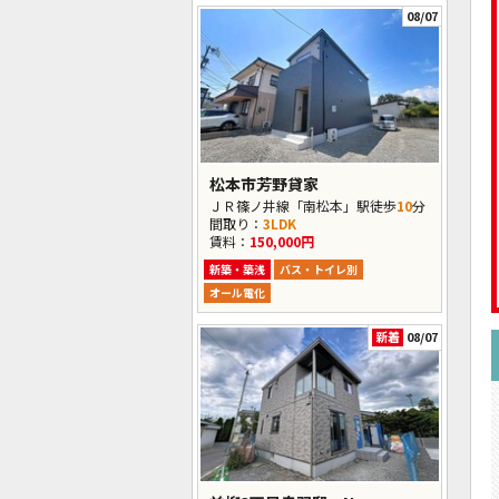
08/07
松本市芳野貸家
ＪＲ篠ノ井線「南松本」駅徒歩
10
分
間取り：
3LDK
賃料：
150,000円
新築・築浅
バス・トイレ別
オール電化
新着
08/07