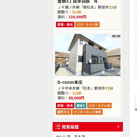
並柳3丁目赤羽邸 N
ＪＲ篠ノ井線「南松本」駅徒歩
21
分
間取り：
3LDK
賃料：
130,000円
新築・築浅
バス・トイレ別
08/06
D-room本庄
ＪＲ中央本線「松本」駅徒歩
15
分
間取り：
1LDK
賃料：
89,000円
新築・築浅
敷金0
バス・トイレ別
都市ガス
インターネット無料
閲覧履歴
ハレレア エルア