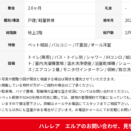
2.0ヶ月
-
敷金
礼金
戸建/ 軽量鉄骨
20
種別/構造
築年月
地上2階
1
総階数
総戸数
ペット相談 / バルコニー / IT重説 / オール洋室
特徴
トイレ(専用) / バス・トイレ別 / シャワー / IHコンロ /
ト / 室内洗濯機置場 / 温水洗浄便座 / 浴室乾燥機 / シュ
設備
ス / エアコン２基 / モニタ付インターホン / 収納 / 独立
※写真や間取り図が現状と相違する場合は現状を優先させていただきます。
※掲載している物件が万が一ご成約の場合はご了承ください。
※駐車場、バイク置場、駐輪場の正確な空き状況についてはお問い合わせください
※ペット飼育やSOHO利用の可否に関しては、建物の管理規約で可能になっていて
いますので御注意下さい。詳細はメールやお電話にてスタッフまでご相談下さい
※こちら以外にも空室がある場合がございます。お電話かメールにてお気軽にお問
ハレレア エルア
のお問い合わせ、見