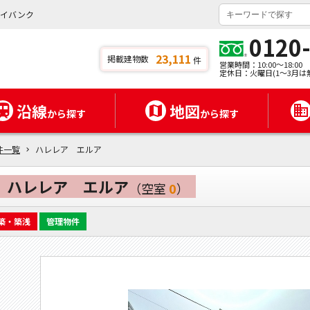
タイバンク
0120
23,111
掲載建物数
件
営業時間：10:00～18:00
定休日：火曜日(1～3月は
沿線
地図
から探す
から探す
件一覧
ハレレア エルア
ハレレア エルア
（空室
0
）
築・築浅
管理物件