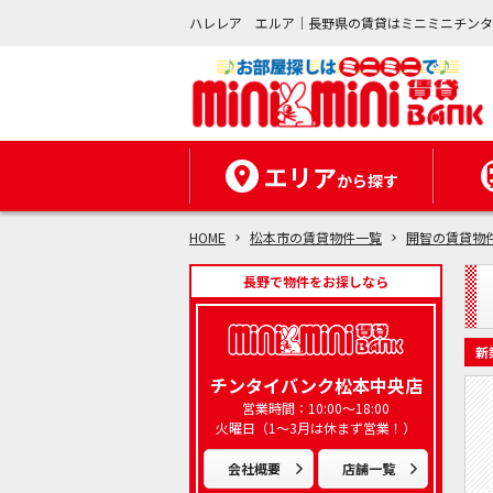
ハレレア エルア｜長野県の賃貸はミニミニチン
エリア
から探す
HOME
松本市の賃貸物件一覧
開智の賃貸物
長野で物件をお探しなら
新
チンタイバンク松本中央店
営業時間：10:00～18:00
火曜日（1～3月は休まず営業！）
会社概要
店舗一覧