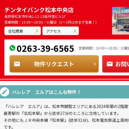
チンタイバンク松本中央店
長野県松本市中央1-11-15桂林堂ビル1F
営業時間：10:00～18:00／火曜日（1～3月は休まず営業！）
会社概要
アクセス
0263-39-6565
営業時間：10:00～18:00／
物件リクエスト
お問
ハレレア エルア
はこんな物件！
『ハレレア エルア』は、松本市開智エリアにある2024年築の2階建
最寄駅の『北松本駅』から徒歩27分のところに立地しています。
その他にもＪＲ中央本線『松本駅』(徒歩31分)、松本電気鉄道上高地
です。