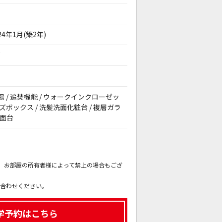
24年1月(築2年)
戸
 給湯 / 追焚機能 / ウォークインクローゼッ
ーズボックス / 洗髪洗面化粧台 / 複層ガラ
洗面台
。
も、お部屋の所有者様によって禁止の場合もござ
。
い合わせください。
学予約はこちら