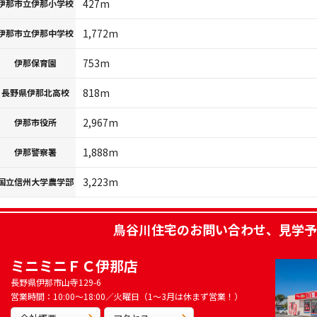
427m
伊那市立伊那小学校
1,772m
伊那市立伊那中学校
753m
伊那保育園
818m
長野県伊那北高校
2,967m
伊那市役所
1,888m
伊那警察署
3,223m
国立信州大学農学部
鳥谷川住宅
のお問い合わせ、見学予
ミニミニＦＣ伊那店
長野県伊那市山寺129-6
営業時間：10:00～18:00／火曜日（1～3月は休まず営業！）