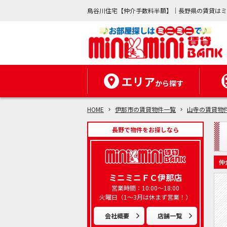
鳥谷川住宅【仲介手数料半額】｜長野県の賃貸は
エリア
から探す
HOME
伊那市の賃貸物件一覧
山寺の賃貸物
長野で物件をお探しなら
仲
ミニミニＦＣ伊那店
営業時間：10:00～18:00
火曜日（1～3月は休まず営業！）
会社概要
店舗一覧