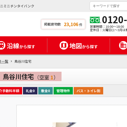
ミニミニチンタイバンク
0120
23,106
掲載建物数
件
営業時間：10:00～18:00
定休日：火曜日(1～3月は
沿線
地図
から探す
から探す
件一覧
鳥谷川住宅
鳥谷川住宅
（空室
1
）
介手数料半額
礼金0
敷金0
管理物件
バス・トイレ別