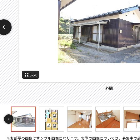
拡大
拡大
拡大
拡大
拡大
拡大
拡大
拡大
拡大
拡大
拡大
拡大
拡大
拡大
拡大
拡大
拡大
拡大
拡大
拡大
拡大
拡大
拡大
拡大
拡大
拡大
間取
周辺施設：警察署・交番
周辺施設：高校・高専
周辺施設：中学校
周辺施設：小学校
周辺施設：大学
周辺施設：役所
セキュリティ
バルコニー
その他画像
その他画像
キッチン
キッチン
トイレ
外観
居間
寝室
寝室
風呂
収納
収納
洗面
設備
玄関
玄関
庭
間取り
※お部屋の画像はサンプル画像になります。実際の画像については、募集中の