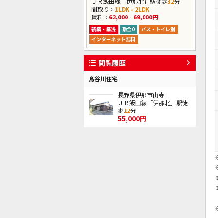
ＪＲ飯田線「伊那北」駅徒歩
32
分
間取り：
1LDK - 2LDK
賃料：
62,000 - 69,000円
新築・築浅
敷金0
バス・トイレ別
インターネット無料
閲覧履歴
鳥谷川住宅
長野県伊那市山寺
ＪＲ飯田線「伊那北」駅徒
歩
12
分
55,000円