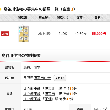
鳥谷川住宅の募集中の部屋一覧（空室
1
）
間取図
所在階
間取り
面積
賃料
地上1階
2LDK
49.60㎡
55,000円
08/03
鳥谷川住宅の物件概要
鳥谷川住宅
建物名
長野県
伊那市
山寺
所在地
MAP
ＪＲ飯田線
「
伊那北
」駅 徒歩
12
分
ＪＲ飯田線
「
伊那市
」駅 徒歩
19
分
交通
ＪＲ飯田線
「
田畑
」駅 徒歩
37
分
2LDK
49.60m²
間取り
面積