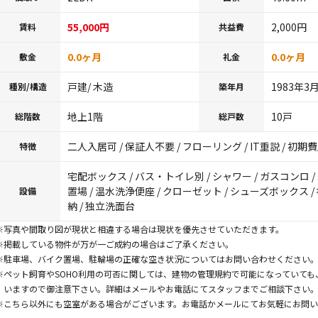
55,000円
2,000円
賃料
共益費
0.0ヶ月
0.0ヶ月
敷金
礼金
戸建/ 木造
1983年3月
種別/構造
築年月
地上1階
10戸
総階数
総戸数
二人入居可 / 保証人不要 / フローリング / IT重説 / 初
特徴
宅配ボックス / バス・トイレ別 / シャワー / ガスコンロ / 
置場 / 温水洗浄便座 / クローゼット / シューズボックス /
設備
納 / 独立洗面台
※写真や間取り図が現状と相違する場合は現状を優先させていただきます。
※掲載している物件が万が一ご成約の場合はご了承ください。
※駐車場、バイク置場、駐輪場の正確な空き状況についてはお問い合わせください
※ペット飼育やSOHO利用の可否に関しては、建物の管理規約で可能になっていて
いますので御注意下さい。詳細はメールやお電話にてスタッフまでご相談下さい
※こちら以外にも空室がある場合がございます。お電話かメールにてお気軽にお問