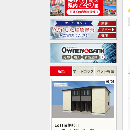
新築
オートロック
ペット相談
08/05
Lottie伊那Ⅱ