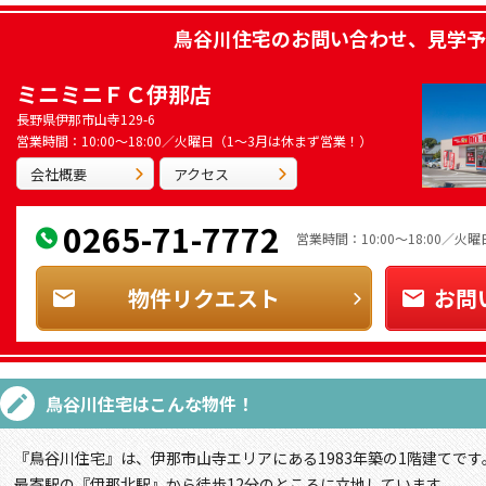
鳥谷川住宅
のお問い合わせ、見学予
ミニミニＦＣ伊那店
長野県伊那市山寺129-6
営業時間：10:00～18:00／火曜日（1～3月は休まず営業！）
会社概要
アクセス
0265-71-7772
営業時間：10:00～18:00／
物件リクエスト
お問
鳥谷川住宅
はこんな物件！
『鳥谷川住宅』は、伊那市山寺エリアにある1983年築の1階建てです
最寄駅の『伊那北駅』から徒歩12分のところに立地しています。