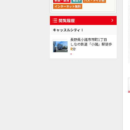
新築・築浅
敷金0
バス・トイレ別
インターネット無料
閲覧履歴
キャッスルシティⅠ
長野県小諸市市町1丁目
しなの鉄道「小諸」駅徒歩
8
分
-