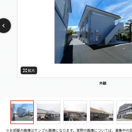
拡大
拡大
拡大
拡大
拡大
拡大
拡大
周辺施設：ドラックストア
周辺施設：コンビニ
周辺施設：スーパー
周辺施設：郵便局
周辺施設：病院
周辺施設：役所
外観
※お部屋の画像はサンプル画像になります。実際の画像については、募集中の