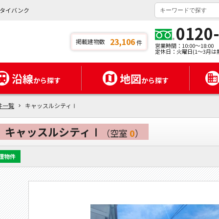
タイバンク
0120
23,106
掲載建物数
件
営業時間：10:00～18:00
定休日：火曜日(1～3月は
沿線
地図
から探す
から探す
件一覧
キャッスルシティⅠ
キャッスルシティⅠ
（空室
0
）
理物件