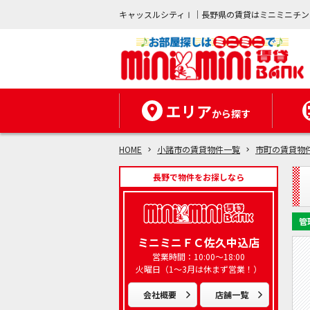
キャッスルシティⅠ｜長野県の賃貸はミニミニチン
エリア
から探す
HOME
小諸市の賃貸物件一覧
市町の賃貸物
長野で物件をお探しなら
管
ミニミニＦＣ佐久中込店
営業時間：10:00～18:00
火曜日（1～3月は休まず営業！）
会社概要
店舗一覧