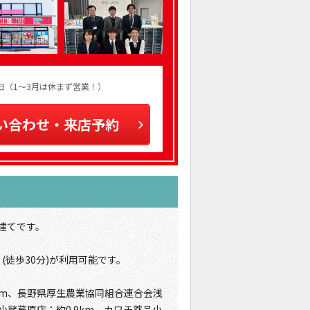
火曜日（1～3月は休まず営業！）
い合わせ・来店予約
建てです。
(徒歩30分)が利用可能です。
0km、長野県厚生農業協同組合連合会浅
小諸芦原店：約0.9km、カワチ薬品小