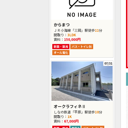
からまつ
ＪＲ小海線「三岡」駅徒歩
11
分
間取り：
3LDK
賃料：
150,000円
新築・築浅
バス・トイレ別
オール電化
07/31
オークラフィネⅡ
しなの鉄道「平原」駅徒歩
10
分
間取り：
1K
賃料：
67,000円