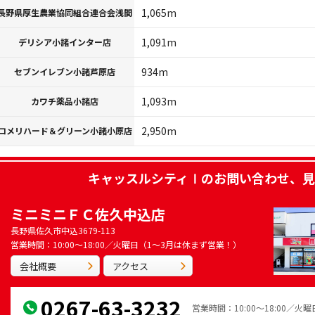
1,065m
長野県厚生農業協同組合連合会浅間
1,091m
デリシア小諸インター店
934m
セブンイレブン小諸芦原店
1,093m
カワチ薬品小諸店
2,950m
コメリハード＆グリーン小諸小原店
キャッスルシティⅠ
のお問い合わせ、見
ミニミニＦＣ佐久中込店
長野県佐久市中込3679-113
営業時間：10:00～18:00／火曜日（1～3月は休まず営業！）
会社概要
アクセス
0267-63-3232
営業時間：10:00～18:00／