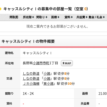
キャッスルシティⅠの募集中の部屋一覧（空室
0
）
間取図
所在階
間取り
面積
賃料
共益費
敷金 / 礼金
現在ご案内できるお部屋がございません。
キャッスルシティⅠの物件概要
キャッスルシティⅠ
建物名
長野県
小諸市
市町
1丁目
所在地
MAP
しなの鉄道
「
小諸
」駅 徒歩
8
分
しなの鉄道
「
小諸
」駅 徒歩
8
分
交通
ＪＲ小海線
「
東小諸
」駅 徒歩
30
分
1K - 2K
21.00
間取り
面積
-
-
賃料
共益費