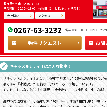
長野県佐久市中込3679-113
営業時間：10:00～18:00／火曜日（1～3月は休まず営業！）
会社概要
アクセス
0267-63-3232
営業時間：10:00～18:00／
物件リクエスト
お問
キャッスルシティⅠ
はこんな物件！
『キャッスルシティⅠ』は、小諸市市町エリアにある1988年築の2階
最寄駅の『小諸駅』から徒歩8分のところに立地しています。
その他にもしなの鉄道『小諸駅』(徒歩8分)、ＪＲ小海線『東小諸駅』
建物の周辺環境は、小諸市役所：約1.1km、小諸相生郵便局：約1.
間：約1.1km、デリシア小諸インター店：約1.1km、セブンイレブン