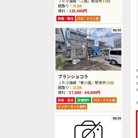
ＪＲ小海線「三岡」駅徒歩
12
分
間取り：
3LDK
賃料：
125,000円
新築・築浅
バス・トイレ別
08/03
ブランショコラ
ＪＲ小海線「東小諸」駅徒歩
15
分
間取り：
1LDK
賃料：
57,000 - 64,000円
新築・築浅
管理物件
バス・トイレ別
インターネット無料
08/03