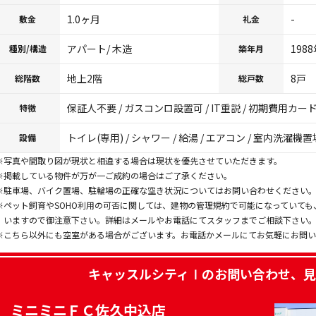
1.0ヶ月
-
敷金
礼金
アパート/ 木造
198
種別/構造
築年月
地上2階
8戸
総階数
総戸数
保証人不要 / ガスコンロ設置可 / IT重説 / 初期費用カー
特徴
トイレ(専用) / シャワー / 給湯 / エアコン / 室内洗濯機置場
設備
※写真や間取り図が現状と相違する場合は現状を優先させていただきます。
※掲載している物件が万が一ご成約の場合はご了承ください。
※駐車場、バイク置場、駐輪場の正確な空き状況についてはお問い合わせください
※ペット飼育やSOHO利用の可否に関しては、建物の管理規約で可能になっていて
いますので御注意下さい。詳細はメールやお電話にてスタッフまでご相談下さい
※こちら以外にも空室がある場合がございます。お電話かメールにてお気軽にお問
キャッスルシティⅠ
のお問い合わせ、見
ミニミニＦＣ佐久中込店