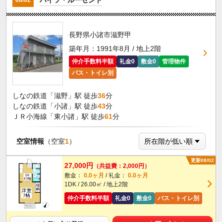
08/02
長野県小諸市滋野甲
築年月：1991年8月 / 地上2階
仲介手数料半額
礼金0
敷金0
管理物件
バス・トイレ別
しなの鉄道「滋野」駅 徒歩
36
分
しなの鉄道「小諸」駅 徒歩
43
分
ＪＲ小海線「東小諸」駅 徒歩
61
分
空室情報
（空室
1
）
更新08/02
27,000円
（共益費：2,000円）
敷金：
0.0ヶ月
/ 礼金：
0.0ヶ月
1DK / 26.00㎡ / 地上2階
仲介手数料半額
礼金0
敷金0
バス・トイレ別