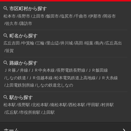
市区町村から探す
松本市
長野市
上田市
飯田市
塩尻市
千曲市
伊那市
岡谷市
佐久市
諏訪市
町名から探す
広丘吉田
中箕輪
三輪
里山辺
井川城
高田
稲葉
島内
広丘高出
笹賀
路線から探す
ＪＲ篠ノ井線
ＪＲ中央本線
長野電鉄長野線
ＪＲ飯田線
しなの鉄道
ＪＲ信越本線
松本電気鉄道上高地線
ＪＲ大糸線
上田電鉄別所線
しなの鉄道北しなの
駅から探す
松本駅
長野駅
北松本駅
南松本駅
西松本駅
平田駅
村井駅
広丘駅
市役所前駅
上田駅
ホーム