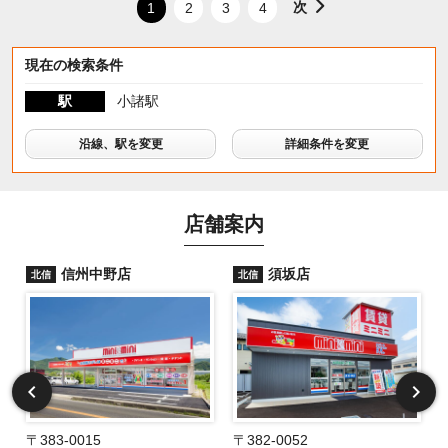
次
1
2
3
4
現在の検索条件
駅
小諸駅
沿線、駅を変更
詳細条件を変更
店舗案内
信州中野店
須坂店
北信
北信
〒383-0015
〒382-0052