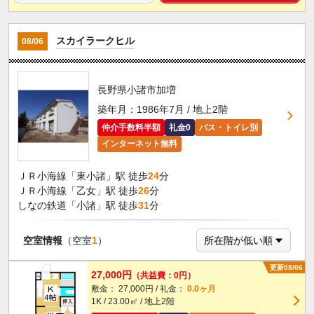
スカイラークヒル
08/06
長野県小諸市加増
築年月：1986年7月 / 地上2階
仲介手数料半額
礼金0
バス・トイレ別
インターネット無料
ＪＲ小海線「東小諸」駅 徒歩
24
分
ＪＲ小海線「乙女」駅 徒歩
26
分
しなの鉄道「小諸」駅 徒歩
31
分
空室情報
（空室
1
）
更新08/06
27,000円
（共益費：0円）
敷金： 27,000円 / 礼金：
0.0ヶ月
1K / 23.00㎡ / 地上2階