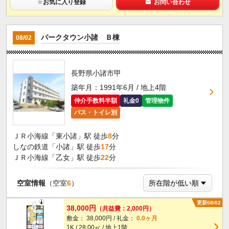
★
お気に入り登録
お問い合わせ
パークタウン小諸 Ｂ棟
08/02
長野県小諸市甲
築年月：1991年6月 / 地上4階
仲介手数料半額
礼金0
管理物件
バス・トイレ別
ＪＲ小海線「東小諸」駅 徒歩
8
分
しなの鉄道「小諸」駅 徒歩
17
分
ＪＲ小海線「乙女」駅 徒歩
22
分
空室情報
（空室
6
）
更新08/02
38,000円
（共益費：2,000円）
敷金： 38,000円 / 礼金：
0.0ヶ月
1K / 28.00㎡ / 地上1階