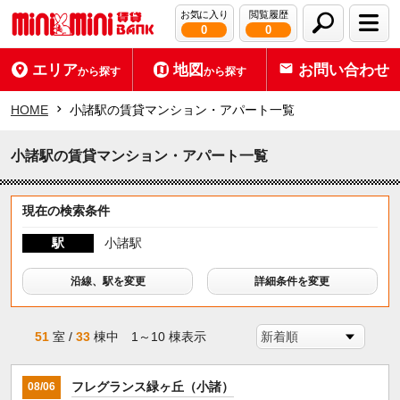
お気に入り
閲覧履歴
0
0
エリア
地図
お問い合わせ
から探す
から探す
HOME
小諸駅の賃貸マンション・アパート一覧
小諸駅の賃貸マンション・アパート一覧
現在の検索条件
駅
小諸駅
沿線、駅を変更
詳細条件を変更
51
室 /
33
棟中 1～10 棟表示
フレグランス緑ヶ丘（小諸）
08/06