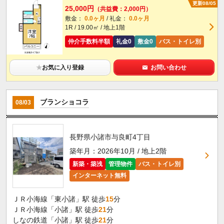
更新08/05
25,000円
（共益費：2,000円）
敷金：
0.0ヶ月
/ 礼金：
0.0ヶ月
1R / 19.00㎡ / 地上1階
仲介手数料半額
礼金0
敷金0
バス・トイレ別
★
お気に入り登録
お問い合わせ
ブランショコラ
08/03
長野県小諸市与良町4丁目
築年月：2026年10月 / 地上2階
新築・築浅
管理物件
バス・トイレ別
インターネット無料
ＪＲ小海線「東小諸」駅 徒歩
15
分
ＪＲ小海線「小諸」駅 徒歩
21
分
しなの鉄道「小諸」駅 徒歩
21
分