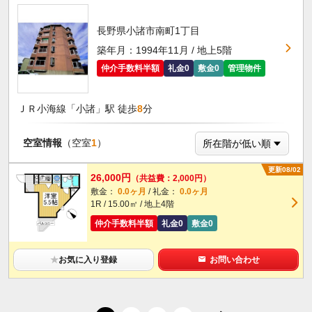
長野県小諸市南町1丁目
築年月：1994年11月 / 地上5階
仲介手数料半額
礼金0
敷金0
管理物件
ＪＲ小海線「小諸」駅 徒歩
8
分
空室情報
（空室
1
）
更新08/02
26,000円
（共益費：2,000円）
敷金：
0.0ヶ月
/ 礼金：
0.0ヶ月
1R / 15.00㎡ / 地上4階
仲介手数料半額
礼金0
敷金0
★
お気に入り登録
お問い合わせ