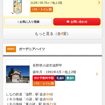
1LDK / 36.76㎡ / 地上1階
バス・トイレ別
★
お気に入り登録
お問い合わせ
もっと見る（全
4
室）
ガーデニアハイツ
08/03
長野県小諸市滋野甲
築年月：1991年3月 / 地上2階
仲介手数料半額
礼金0
敷金0
バス・トイレ別
しなの鉄道「滋野」駅 徒歩
34
分
ＪＲ小海線「小諸」駅 徒歩
52
分
ＪＲ小海線「東小諸」駅 徒歩
71
分