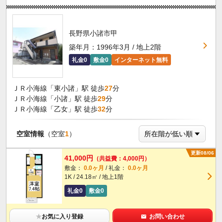
長野県小諸市甲
築年月：1996年3月 / 地上2階
礼金0
敷金0
インターネット無料
ＪＲ小海線「東小諸」駅 徒歩
27
分
ＪＲ小海線「小諸」駅 徒歩
29
分
ＪＲ小海線「乙女」駅 徒歩
32
分
空室情報
（空室
1
）
更新08/06
41,000円
（共益費：4,000円）
敷金：
0.0ヶ月
/ 礼金：
0.0ヶ月
1K / 24.18㎡ / 地上1階
礼金0
敷金0
★
お気に入り登録
お問い合わせ