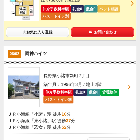
2DK / 38.00㎡ / 地上2階
仲介手数料半額
礼金0
敷金0
ペット相談
バス・トイレ別
★
お気に入り登録
お問い合わせ
両神ハイツ
08/02
長野県小諸市新町2丁目
築年月：1996年3月 / 地上2階
仲介手数料半額
礼金0
敷金0
管理物件
バス・トイレ別
ＪＲ小海線「小諸」駅 徒歩
16
分
ＪＲ小海線「東小諸」駅 徒歩
37
分
ＪＲ小海線「乙女」駅 徒歩
52
分