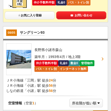
仲介手数料半額
礼金0
バス・トイレ別
★
お気に入り登録
お問い合わせ
サングリーン93
08/05
長野県小諸市森山
築年月：1993年4月 / 地上3階
仲介手数料半額
礼金0
敷金0
管理物件
バス・トイレ別
インターネット無料
ＪＲ小海線「三岡」駅 徒歩
24
分
ＪＲ小海線「小諸」駅 徒歩
56
分
しなの鉄道「小諸」駅 徒歩
56
分
空室情報
（空室
1
）