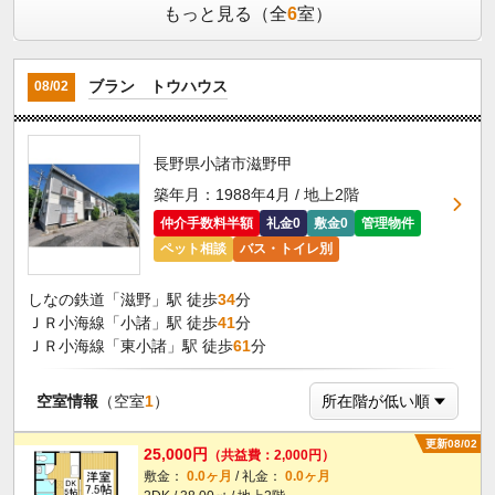
もっと見る（全
6
室）
ブラン トウハウス
08/02
長野県小諸市滋野甲
築年月：1988年4月 / 地上2階
仲介手数料半額
礼金0
敷金0
管理物件
ペット相談
バス・トイレ別
しなの鉄道「滋野」駅 徒歩
34
分
ＪＲ小海線「小諸」駅 徒歩
41
分
ＪＲ小海線「東小諸」駅 徒歩
61
分
空室情報
（空室
1
）
更新08/02
25,000円
（共益費：2,000円）
敷金：
0.0ヶ月
/ 礼金：
0.0ヶ月