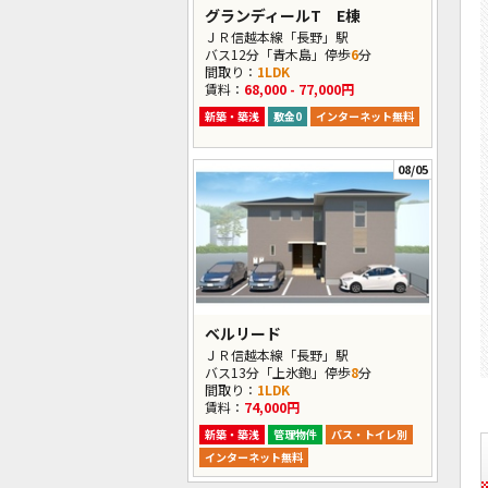
グランディールT E棟
ＪＲ信越本線「長野」駅
バス12分「青木島」停歩
6
分
間取り：
1LDK
賃料：
68,000 - 77,000円
新築・築浅
敷金0
インターネット無料
08/05
ベルリード
ＪＲ信越本線「長野」駅
バス13分「上氷鉋」停歩
8
分
間取り：
1LDK
賃料：
74,000円
新築・築浅
管理物件
バス・トイレ別
インターネット無料