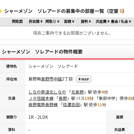
シャーメゾン ソレアードの募集中の部屋一覧（空室
0
）
間取図
所在階
間取り
面積
賃料
共益費
敷金 / 礼金
現在ご案内できるお部屋がございません。
シャーメゾン ソレアードの物件概要
シャーメゾン ソレアード
建物名
長野県
長野市
中越
2丁目
所在地
MAP
しなの鉄道北しなの
「
北長野
」駅 徒歩
4
分
ＪＲ信越本線
「
長野
」駅 バス
18
分 「東部中学」停歩
8
交通
長野電鉄長野線
「
信濃吉田
」駅 徒歩
11
分
1R - 2LDK
間取り
面積
-
賃料
共益費