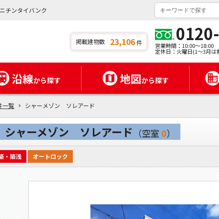
ニチンタイバンク
0120
23,106
掲載建物数
件
営業時間：10:00～18:00
定休日：火曜日(1～3月は
沿線
地図
から探す
から探す
件一覧
シャーメゾン ソレアード
シャーメゾン ソレアード
（空室
0
）
築・築浅
オートロック