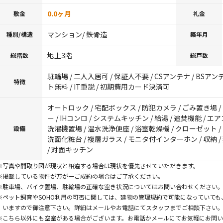
0.0ヶ月
敷金
礼金
マンション/ 鉄骨造
種別/構造
築年月
地上3階
総階数
総戸数
駐輪場 / 二人入居可 / 保証人不要 / CSアンテナ / BSアン
特徴
ト無料 / IT重説 / 初期費用カード決済可
オートロック / 宅配ボックス / 防犯カメラ / ごみ置き場 /
ー / IHコンロ / システムキッチン / 給湯 / 追焚機能 / 
洗濯機置場 / 温水洗浄便座 / 浴室乾燥機 / クローゼット /
設備
洗面化粧台 / 複層ガラス / モニタ付インターホン / 収納 /
/ 対面キッチン
※写真や間取り図が現状と相違する場合は現状を優先させていただきます。
※掲載している物件が万が一ご成約の場合はご了承ください。
※駐車場、バイク置場、駐輪場の正確な空き状況についてはお問い合わせください
※ペット飼育やSOHO利用の可否に関しては、建物の管理規約で可能になっていて
いますので御注意下さい。詳細はメールやお電話にてスタッフまでご相談下さい
※こちら以外にも空室がある場合がございます。お電話かメールにてお気軽にお問