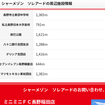
シャーメゾン ソレアードの周辺施設情報
1,365m
長野市立東部中学校
791m
私立長野日本大学高校
1,621m
辰巳公園
1,288m
八十二銀行吉田支店
1,416m
デリシア吉田店
644m
セブンイレブン長野鍋屋店
1,382m
マツモトキヨシ東和田店
シャーメゾン ソレアード
のお問い合わせ
ミニミニＦＣ長野稲田店