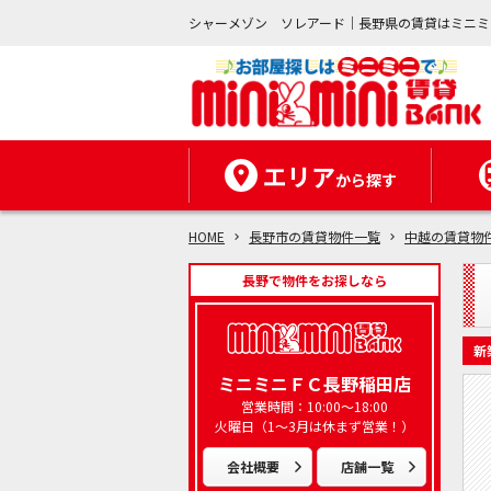
シャーメゾン ソレアード｜長野県の賃貸はミニミ
エリア
から探す
HOME
長野市の賃貸物件一覧
中越の賃貸物
長野で物件をお探しなら
新
ミニミニＦＣ長野稲田店
営業時間：10:00～18:00
火曜日（1～3月は休まず営業！）
会社概要
店舗一覧