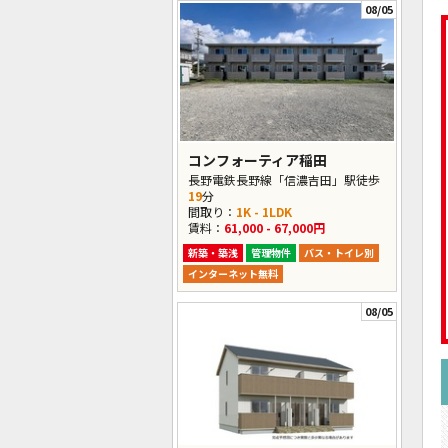
08/05
コンフォーティア稲田
長野電鉄長野線「信濃吉田」駅徒歩
19
分
間取り：
1K - 1LDK
賃料：
61,000 - 67,000円
新築・築浅
管理物件
バス・トイレ別
インターネット無料
08/05