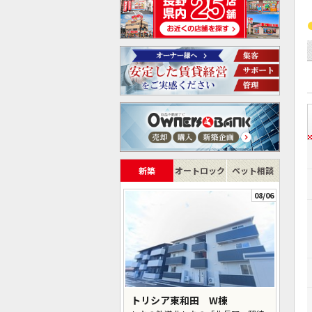
新築
オートロック
ペット相談
08/06
トリシア東和田 W棟