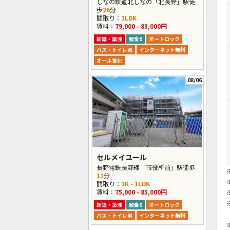
しなの鉄道北しなの「北長野」駅徒
歩
26
分
間取り：
1LDK
賃料：
79,000 - 83,000円
新築・築浅
敷金0
オートロック
バス・トイレ別
インターネット無料
オール電化
08/06
セルメイユール
長野電鉄長野線「市役所前」駅徒歩
11
分
間取り：
1K - 1LDK
賃料：
75,000 - 85,000円
新築・築浅
敷金0
オートロック
バス・トイレ別
インターネット無料