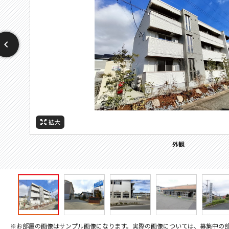
拡大
拡大
拡大
拡大
拡大
拡大
拡大
周辺施設：ドラックストア
周辺施設：高校・高専
周辺施設：コンビニ
周辺施設：スーパー
周辺施設：銀行
周辺施設：公園
外観
※お部屋の画像はサンプル画像になります。実際の画像については、募集中の