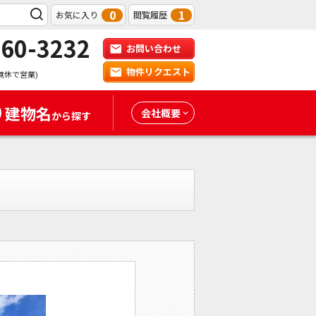
0
1
お気に入り
閲覧履歴
-60-3232
お問い合わせ
物件リクエスト
無休で営業)
建物名
会社概要
から探す