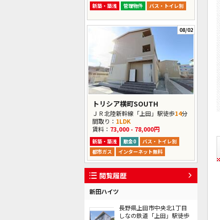
新築・築浅
管理物件
バス・トイレ別
08/02
トリシア横町SOUTH
ＪＲ北陸新幹線「上田」駅徒歩
14
分
間取り：
1LDK
賃料：
73,000 - 78,000円
新築・築浅
敷金0
バス・トイレ別
都市ガス
インターネット無料
閲覧履歴
新田ハイツ
長野県上田市中央北1丁目
しなの鉄道「上田」駅徒歩