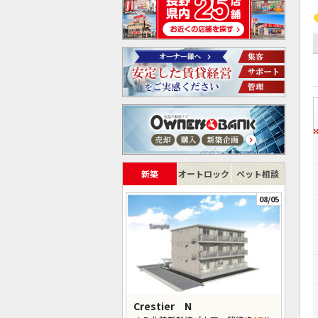
新築
オートロック
ペット相談
08/05
Crestier N