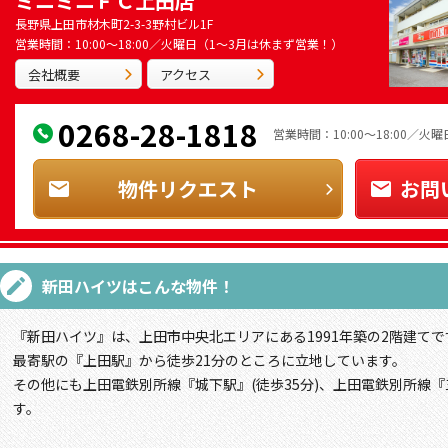
ミニミニＦＣ上田店
長野県上田市材木町2-3-3野村ビル1F
営業時間：10:00～18:00／火曜日（1～3月は休まず営業！）
会社概要
アクセス
0268-28-1818
営業時間：10:00～18:00／
物件リクエスト
お問
新田ハイツ
はこんな物件！
『新田ハイツ』は、上田市中央北エリアにある1991年築の2階建てで
最寄駅の『上田駅』から徒歩21分のところに立地しています。
その他にも上田電鉄別所線『城下駅』(徒歩35分)、上田電鉄別所線『
す。