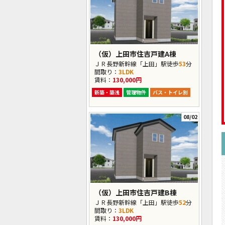
（仮）上田市住吉戸建A棟
ＪＲ長野新幹線「上田」駅徒歩
53
分
間取り：
3LDK
賃料：
130,000円
新築・築浅
管理物件
バス・トイレ別
08/02
（仮）上田市住吉戸建B棟
ＪＲ長野新幹線「上田」駅徒歩
52
分
間取り：
3LDK
賃料：
130,000円