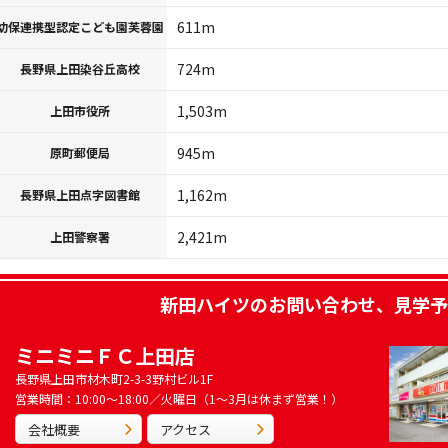
611m
幼保連携型認定こども園芙蓉園
724m
長野県上田染谷丘高校
1,503m
上田市役所
945m
原町郵便局
1,162m
長野県上田点字図書館
2,421m
上田警察署
新田ハイツ
のお問い合わせ、見学予
ミニミニＦＣ上田店
長野県上田市材木町2-3-3野村ビル1F
営業時間：10:00～18:00／火曜日（1～3月は休まず営業！）
会社概要
アクセス