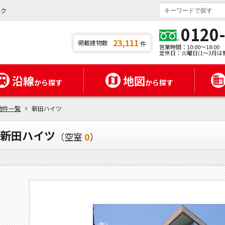
ンク
0120
23,111
掲載建物数
件
営業時間：10:00～18:00
定休日：火曜日(1～3月は
沿線
地図
から探す
から探す
物件一覧
新田ハイツ
新田ハイツ
（空室
0
）