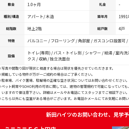
1.0ヶ月
-
敷金
礼金
アパート/ 木造
199
種別/構造
築年月
地上2階
4戸
総階数
総戸数
バルコニー / フローリング / 角部屋 / ガスコンロ設置可 / 
特徴
トイレ(専用) / バス・トイレ別 / シャワー / 給湯 / 室
設備
クス / 収納 / 独立洗面台
※写真や間取り図が現状と相違する場合は現状を優先させていただきます。
※掲載している物件が万が一ご成約の場合はご了承ください。
※駐車場、バイク置場、駐輪場の正確な空き状況についてはお問い合わせください
※ペット飼育やSOHO利用の可否に関しては、建物の管理規約で可能になっていて
いますので御注意下さい。詳細はメールやお電話にてスタッフまでご相談下さい
※こちら以外にも空室がある場合がございます。お電話かメールにてお気軽にお問
新田ハイツ
のお問い合わせ、見学予