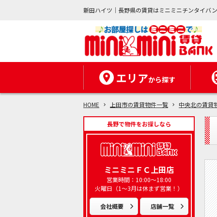
新田ハイツ｜長野県の賃貸はミニミニチンタイバ
エリア
から探す
HOME
上田市の賃貸物件一覧
中央北の賃貸
長野で物件をお探しなら
ミニミニＦＣ上田店
営業時間：10:00～18:00
火曜日（1～3月は休まず営業！）
会社概要
店舗一覧