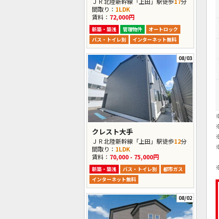
ＪＲ北陸新幹線「上田」駅徒歩
17
分
間取り：
1LDK
賃料：
72,000円
新築・築浅
管理物件
オートロック
バス・トイレ別
インターネット無料
08/03
クレスト大手
ＪＲ北陸新幹線「上田」駅徒歩
12
分
間取り：
1LDK
賃料：
70,000 - 75,000円
新築・築浅
バス・トイレ別
都市ガス
インターネット無料
08/02