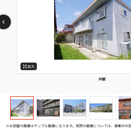
拡大
拡大
拡大
拡大
拡大
拡大
拡大
周辺施設：幼稚園・保育園
周辺施設：高校・高専
周辺施設：郵便局
周辺施設：中学校
周辺施設：小学校
周辺施設：役所
外観
※お部屋の画像はサンプル画像になります。実際の画像については、募集中の