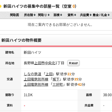
新田ハイツの募集中の部屋一覧（空室
0
）
間取図
所在階
間取り
面積
賃料
共益費
敷金 / 礼金
現在ご案内できるお部屋がございません。
新田ハイツの物件概要
新田ハイツ
建物名
長野県
上田市
中央北
1丁目
所在地
MAP
しなの鉄道
「
上田
」駅 徒歩
21
分
上田電鉄別所線
「
城下
」駅 徒歩
35
分
交通
上田電鉄別所線
「
三好町
」駅 徒歩
42
分
1LDK
38.0
間取り
面積
-
-
賃料
共益費