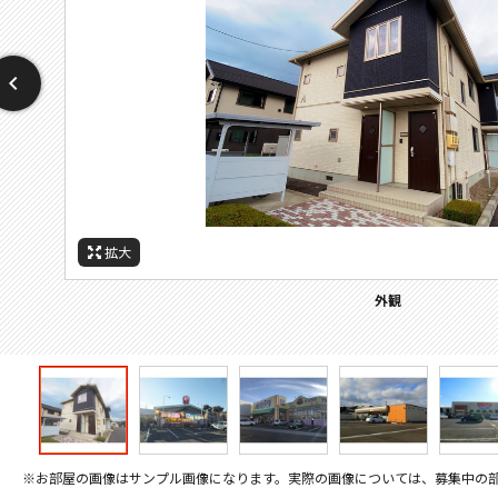
拡大
拡大
拡大
拡大
拡大
拡大
拡大
周辺施設：ホームセンター
周辺施設：ドラックストア
周辺施設：コンビニ
周辺施設：スーパー
周辺施設：銀行
外観
※お部屋の画像はサンプル画像になります。実際の画像については、募集中の