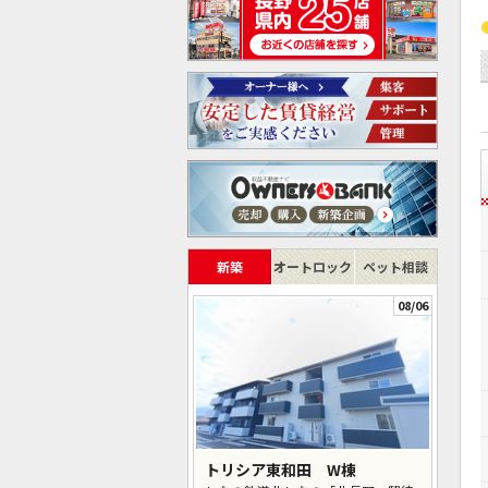
新築
オートロック
ペット相談
08/06
トリシア東和田 W棟