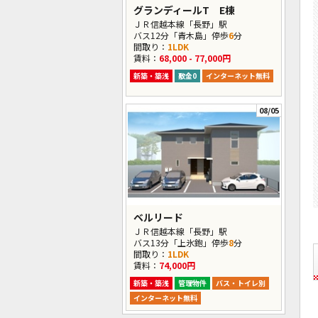
グランディールT E棟
ＪＲ信越本線「長野」駅
バス12分「青木島」停歩
6
分
間取り：
1LDK
賃料：
68,000 - 77,000円
新築・築浅
敷金0
インターネット無料
08/05
ベルリード
ＪＲ信越本線「長野」駅
バス13分「上氷鉋」停歩
8
分
間取り：
1LDK
賃料：
74,000円
新築・築浅
管理物件
バス・トイレ別
インターネット無料