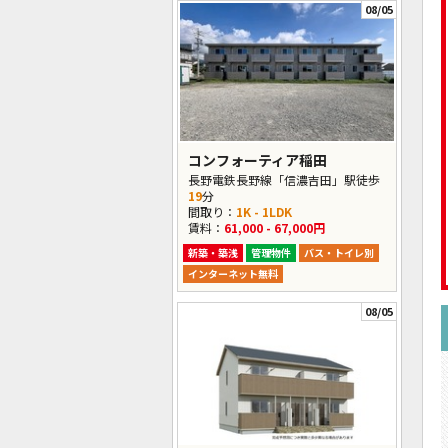
08/05
コンフォーティア稲田
長野電鉄長野線「信濃吉田」駅徒歩
19
分
間取り：
1K - 1LDK
賃料：
61,000 - 67,000円
新築・築浅
管理物件
バス・トイレ別
インターネット無料
08/05