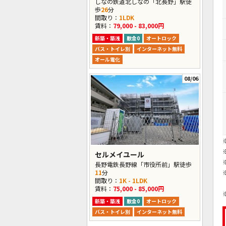
しなの鉄道北しなの「北長野」駅徒
歩
26
分
間取り：
1LDK
賃料：
79,000 - 83,000円
新築・築浅
敷金0
オートロック
バス・トイレ別
インターネット無料
オール電化
08/06
セルメイユール
長野電鉄長野線「市役所前」駅徒歩
11
分
間取り：
1K - 1LDK
賃料：
75,000 - 85,000円
新築・築浅
敷金0
オートロック
バス・トイレ別
インターネット無料