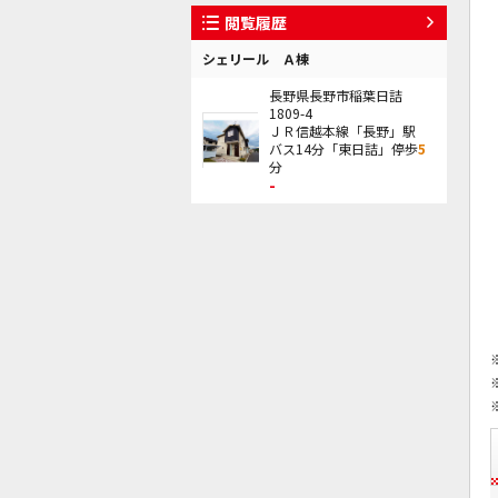
閲覧履歴
シェリール Ａ棟
長野県長野市稲葉日詰
1809-4
ＪＲ信越本線「長野」駅
バス14分「東日詰」停歩
5
分
-