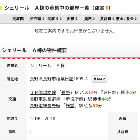
シェリール Ａ棟の募集中の部屋一覧（空室
0
）
間取図
所在階
間取り
面積
賃料
共益費
敷金 / 礼金
現在ご案内できるお部屋がございません。
シェリール Ａ棟の物件概要
シェリール Ａ棟
建物名
長野県
長野市
稲葉日詰
1809-4
所在地
MAP
ＪＲ信越本線
「
長野
」駅 バス
14
分 「東日詰」停歩
5
分
長野電鉄長野線
「
市役所前
」駅 徒歩
44
分
交通
長野電鉄長野線
「
権堂
」駅 徒歩
50
分
1LDK - 2LDK
間取り
面積
-
賃料
共益費