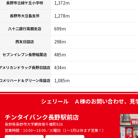
1,372m
長野市立緑ケ丘小学校
1,278m
長野市大豆島支所
699m
八十二銀行風間支店
298m
西友日詰店
485m
セブンイレブン長野稲葉店
434m
アメリカンドラッグ長野日詰店
1,085m
コメリハード＆グリーン母袋店
シェリール Ａ棟
のお問い合わせ、見
チンタイバンク長野駅前店
長野県長野市大字鶴賀南千歳町826
営業時間：10:00～18:00／火曜日（1～3月は休まず営業！）