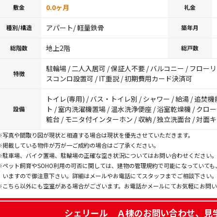
0.0ヶ月
敷金
礼金
アパート/ 軽量鉄骨
種別/構造
築年月
地上2階
総階数
総戸数
駐輪場 / 二人入居可 / 保証人不要 / バルコニー / フローリ
特徴
スコンロ設置可 / IT重説 / 初期費用カード決済可
トイレ(専用) / バス・トイレ別 / シャワー / 給湯 / 追
ト / 室内洗濯機置場 / 温水洗浄便座 / 浴室乾燥機 / クロ
設備
粧台 / モニタ付インターホン / 収納 / 独立洗面台 / 対面
※写真や間取り図が現状と相違する場合は現状を優先させていただきます。
※掲載している物件が万が一ご成約の場合はご了承ください。
※駐車場、バイク置場、駐輪場の正確な空き状況についてはお問い合わせください
※ペット飼育やSOHO利用の可否に関しては、建物の管理規約で可能になっていて
いますので御注意下さい。詳細はメールやお電話にてスタッフまでご相談下さい
※こちら以外にも空室がある場合がございます。お電話かメールにてお気軽にお問
シェリール Ａ棟
のお問い合わせ、見