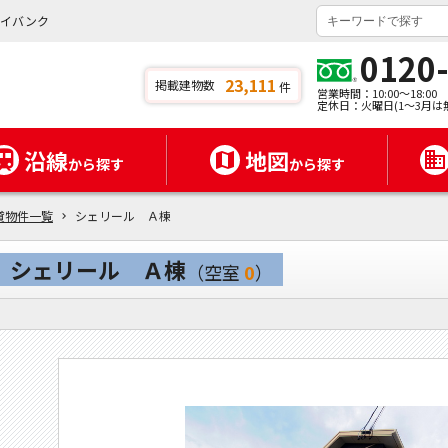
タイバンク
0120
23,111
掲載建物数
件
営業時間：10:00～18:00
定休日：火曜日(1～3月は
沿線
地図
から探す
から探す
貸物件一覧
シェリール Ａ棟
シェリール Ａ棟
（空室
0
）