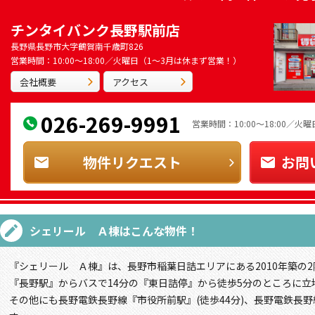
チンタイバンク長野駅前店
長野県長野市大字鶴賀南千歳町826
営業時間：10:00～18:00／火曜日（1～3月は休まず営業！）
会社概要
アクセス
026-269-9991
営業時間：10:00～18:00／
物件リクエスト
お問
シェリール Ａ棟
はこんな物件！
『シェリール Ａ棟』は、長野市稲葉日詰エリアにある2010年築の
『長野駅』からバスで14分の『東日詰停』から徒歩5分のところに立
その他にも長野電鉄長野線『市役所前駅』(徒歩44分)、長野電鉄長野