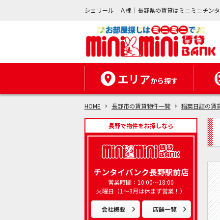
シェリール Ａ棟｜長野県の賃貸はミニミニチン
エリア
から探す
HOME
長野市の賃貸物件一覧
稲葉日詰の賃
長野で物件をお探しなら
チンタイバンク長野駅前店
営業時間：10:00～18:00
火曜日（1～3月は休まず営業！）
会社概要
店舗一覧