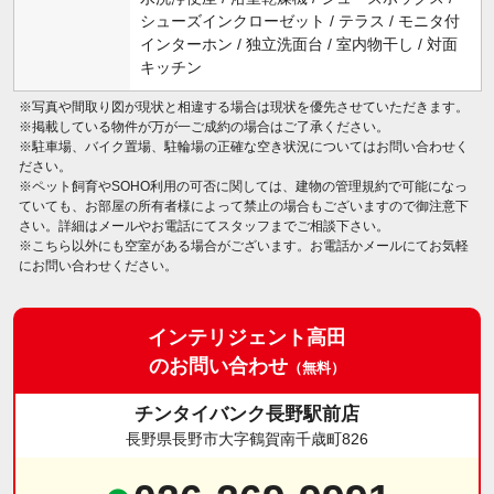
シューズインクローゼット / テラス / モニタ付
インターホン / 独立洗面台 / 室内物干し / 対面
キッチン
※写真や間取り図が現状と相違する場合は現状を優先させていただきます。
※掲載している物件が万が一ご成約の場合はご了承ください。
※駐車場、バイク置場、駐輪場の正確な空き状況についてはお問い合わせく
ださい。
※ペット飼育やSOHO利用の可否に関しては、建物の管理規約で可能になっ
ていても、お部屋の所有者様によって禁止の場合もございますので御注意下
さい。詳細はメールやお電話にてスタッフまでご相談下さい。
※こちら以外にも空室がある場合がございます。お電話かメールにてお気軽
にお問い合わせください。
インテリジェント高田
のお問い合わせ
（無料）
チンタイバンク長野駅前店
長野県長野市大字鶴賀南千歳町826