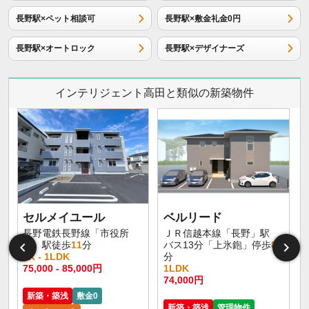
長野駅×ペット相談可
長野駅×敷金礼金0円
長野駅×オートロック
長野駅×デザイナーズ
インテリジェント高田と類似の新築物件
セルメイユール
ベルリード
長野電鉄長野線「市役所
ＪＲ信越本線「長野」駅
前」駅徒歩
11
分
バス13分「上氷鉋」停歩
8
1K - 1LDK
分
75,000 - 85,000円
1LDK
6
74,000円
新築・築浅
敷金0
新築・築浅
管理物件