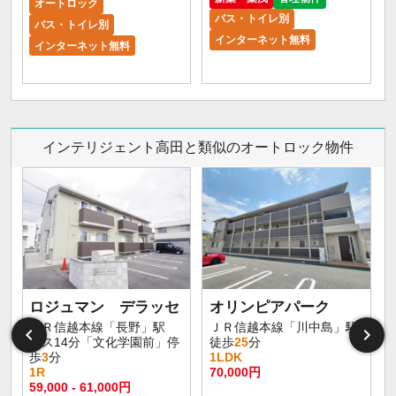
オートロック
バス・トイレ別
バス・トイレ別
インターネット無料
インターネット無料
インテリジェント高田と類似のオートロック物件
ロジュマン デラッセ
オリンピアパーク
ＪＲ信越本線「長野」駅
ＪＲ信越本線「川中島」駅
バス14分「文化学園前」停
徒歩
25
分
歩
3
分
1LDK
1R
70,000円
59,000 - 61,000円