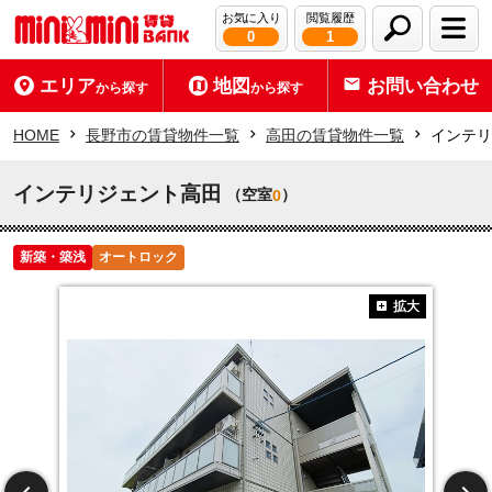
お気に入り
閲覧履歴
0
1
エリア
地図
お問い合わせ
から探す
から探す
HOME
長野市の賃貸物件一覧
高田の賃貸物件一覧
インテリ
インテリジェント高田
（空室
）
0
新築・築浅
オートロック
拡大