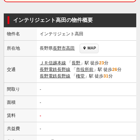
インテリジェント高田の物件概要
物件名
インテリジェント高田
長野県
長野市
高田
所在地
MAP
ＪＲ信越本線
「
長野
」駅 徒歩
23
分
交通
長野電鉄長野線
「
市役所前
」駅 徒歩
26
分
長野電鉄長野線
「
権堂
」駅 徒歩
31
分
間取り
-
面積
-
賃料
-
共益費
-