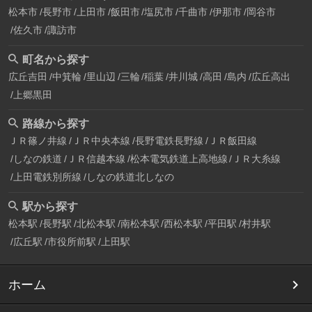
松本市
長野市
上田市
飯田市
塩尻市
千曲市
伊那市
岡谷市
佐久市
諏訪市
町名から探す
広丘吉田
中箕輪
里山辺
三輪
稲葉
井川城
高田
島内
広丘高出
上郷黒田
路線から探す
ＪＲ篠ノ井線
ＪＲ中央本線
長野電鉄長野線
ＪＲ飯田線
しなの鉄道
ＪＲ信越本線
松本電気鉄道上高地線
ＪＲ大糸線
上田電鉄別所線
しなの鉄道北しなの
駅から探す
松本駅
長野駅
北松本駅
南松本駅
西松本駅
平田駅
村井駅
広丘駅
市役所前駅
上田駅
ホーム