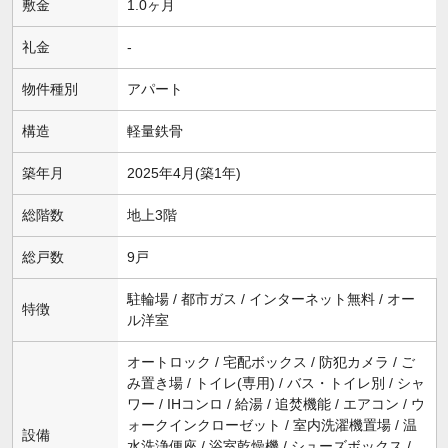
敷金
1.0ヶ月
礼金
-
物件種別
アパート
構造
軽量鉄骨
築年月
2025年4月(築1年)
総階数
地上3階
総戸数
9戸
駐輪場 / 都市ガス / インターネット無料 / オー
特徴
ル洋室
オートロック / 宅配ボックス / 防犯カメラ / ご
み置き場 / トイレ(専用) / バス・トイレ別 / シャ
ワー / IHコンロ / 給湯 / 追焚機能 / エアコン / ウ
ォークインクローゼット / 室内洗濯機置場 / 温
設備
水洗浄便座 / 浴室乾燥機 / シューズボックス /