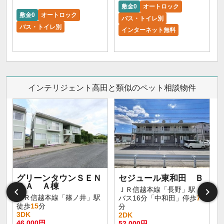
敷金0
オートロック
敷金0
オートロック
バス・トイレ別
バス・トイレ別
インターネット無料
インテリジェント高田と類似のペット相談物件
グリーンタウンＳＥＮ
セジュール東和田 Ｂ
ＤＡ Ａ棟
ＪＲ信越本線「長野」駅
ＪＲ信越本線「篠ノ井」駅
バス16分「中和田」停歩
7
徒歩
15
分
分
3DK
2DK
46,000円
52,000円