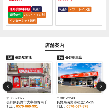
仲介手数料半額
礼金0
礼金0
バス・トイレ別
管理物件
バス・トイレ別
インターネット無料
店舗案内
長野駅前店
長野稲里店
北信
北信
〒380-0822
〒381-2243
長野県長野市大字鶴賀南千歳町826
長野県長野市稲里1-5-25
TEL：
0570-069-991
TEL：
0570-067-878