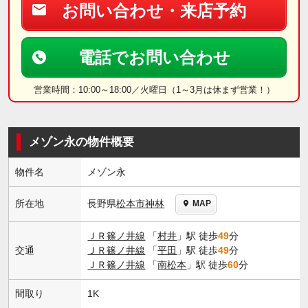
お問い合わせ・来店予約
電話でお問い合わせ
営業時間：10:00～18:00／火曜日（1～3月は休まず営業！）
メゾン永の物件概要
物件名
メゾン永
長野県
松本市
神林
所在地
MAP
ＪＲ篠ノ井線
「
村井
」駅 徒歩
49
分
交通
ＪＲ篠ノ井線
「
平田
」駅 徒歩
49
分
ＪＲ篠ノ井線
「
南松本
」駅 徒歩
60
分
間取り
1K