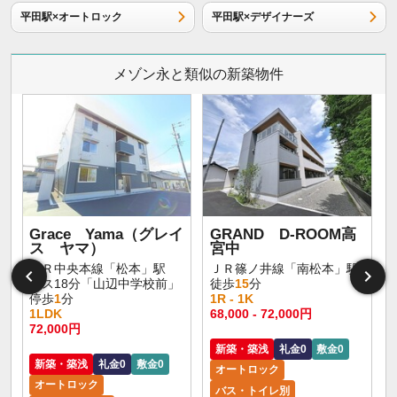
平田駅×オートロック
平田駅×デザイナーズ
メゾン永と類似の新築物件
Grace Yama（グレイ
GRAND D-ROOM高
ス ヤマ）
宮中
ＪＲ中央本線「松本」駅
ＪＲ篠ノ井線「南松本」駅
バス18分「山辺中学校前」
徒歩
15
分
停歩
1
分
1R - 1K
1LDK
68,000 - 72,000円
72,000円
新築・築浅
礼金0
敷金0
新築・築浅
礼金0
敷金0
オートロック
オートロック
バス・トイレ別