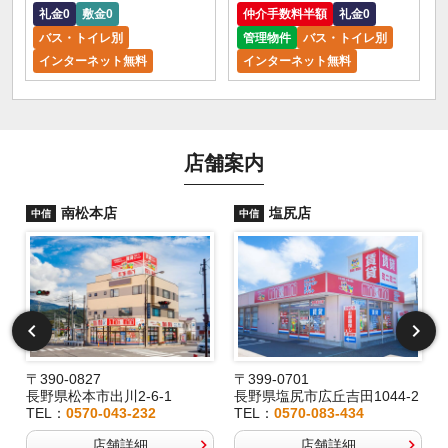
礼金0
敷金0
仲介手数料半額
礼金0
バス・トイレ別
管理物件
バス・トイレ別
インターネット無料
インターネット無料
店舗案内
南松本店
塩尻店
中信
中信
〒390-0827
〒399-0701
長野県松本市出川2-6-1
長野県塩尻市広丘吉田1044-2
TEL：
0570-043-232
TEL：
0570-083-434
店舗詳細
店舗詳細