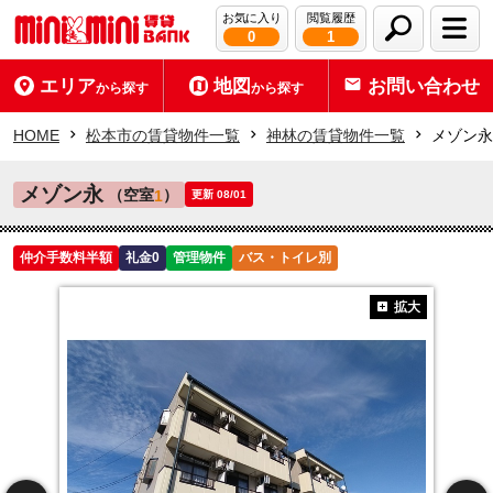
お気に入り
閲覧履歴
0
1
エリア
地図
お問い合わせ
から探す
から探す
HOME
松本市の賃貸物件一覧
神林の賃貸物件一覧
メゾン永
メゾン永
（空室
）
1
更新 08/01
仲介手数料半額
礼金0
管理物件
バス・トイレ別
拡大