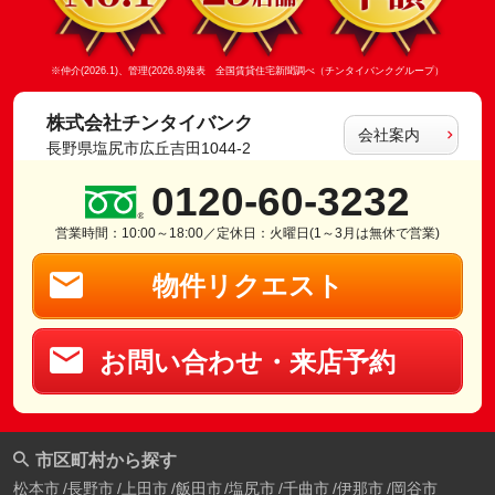
※仲介(2026.1)、管理(2026.8)発表 全国賃貸住宅新聞調べ（チンタイバンクグループ）
株式会社チンタイバンク
会社案内
長野県塩尻市広丘吉田1044-2
0120-60-3232
営業時間：10:00～18:00／定休日：火曜日(1～3月は無休で営業)
物件リクエスト
お問い合わせ・来店予約
市区町村から探す
松本市
長野市
上田市
飯田市
塩尻市
千曲市
伊那市
岡谷市