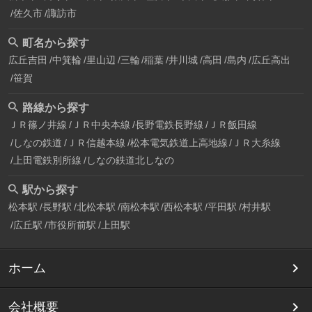
佐久市
諏訪市
町名から探す
広丘吉田
中箕輪
里山辺
三輪
稲葉
井川城
高田
島内
広丘高出
笹賀
路線から探す
ＪＲ篠ノ井線
ＪＲ中央本線
長野電鉄長野線
ＪＲ飯田線
しなの鉄道
ＪＲ信越本線
松本電気鉄道上高地線
ＪＲ大糸線
上田電鉄別所線
しなの鉄道北しなの
駅から探す
松本駅
長野駅
北松本駅
南松本駅
西松本駅
平田駅
村井駅
広丘駅
市役所前駅
上田駅
ホーム
会社概要