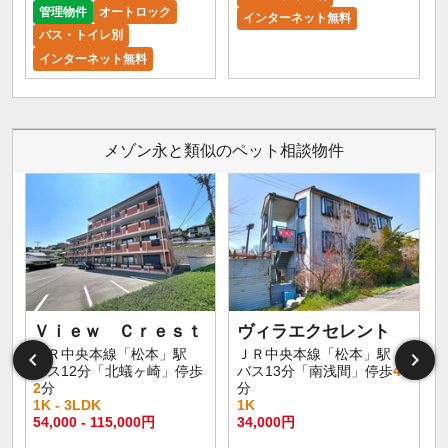
管理物件
オートロック
インターネット無料
バス・トイレ別
インターネット無料
メゾン永と類似のペット相談物件
Ｖｉｅｗ Ｃｒｅｓｔ
ヴィラエクセレント
ＪＲ中央本線「松本」駅
ＪＲ中央本線「松本」駅
バス12分「北蟻ヶ崎」停歩
バス13分「南浅間」停歩
4
2
分
分
1K - 3LDK
1K
54,000 - 115,000円
34,000円