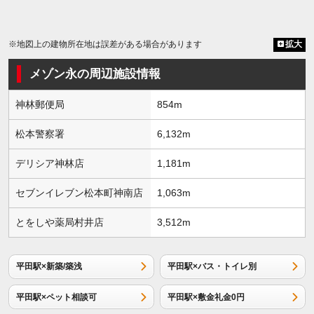
※地図上の建物所在地は誤差がある場合があります
拡大
メゾン永の周辺施設情報
神林郵便局
854m
松本警察署
6,132m
デリシア神林店
1,181m
セブンイレブン松本町神南店
1,063m
とをしや薬局村井店
3,512m
平田駅×新築/築浅
平田駅×バス・トイレ別
平田駅×ペット相談可
平田駅×敷金礼金0円