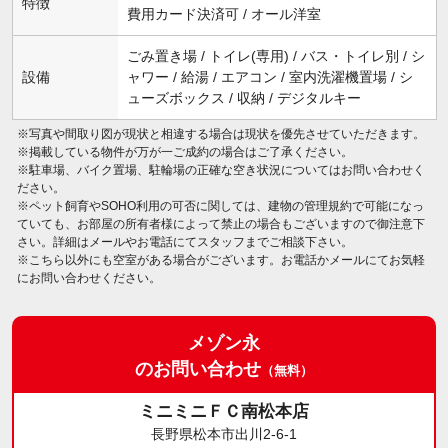
特徴
費用カード決済可 / オール洋室
ごみ置き場 / トイレ(専用) / バス・トイレ別 / シ
設備
ャワー / 給湯 / エアコン / 室内洗濯機置場 / シ
ューズボックス / 収納 / デジタルキー
※写真や間取り図が現状と相違する場合は現状を優先させていただきます。
※掲載している物件が万が一ご成約の場合はご了承ください。
※駐車場、バイク置場、駐輪場の正確な空き状況についてはお問い合わせく
ださい。
※ペット飼育やSOHO利用の可否に関しては、建物の管理規約で可能になっ
ていても、お部屋の所有者様によって禁止の場合もございますので御注意下
さい。詳細はメールやお電話にてスタッフまでご相談下さい。
※こちら以外にも空室がある場合がございます。お電話かメールにてお気軽
にお問い合わせください。
メゾン永
のお問い合わせ
（無料）
ミニミニＦＣ南松本店
長野県松本市出川2-6-1