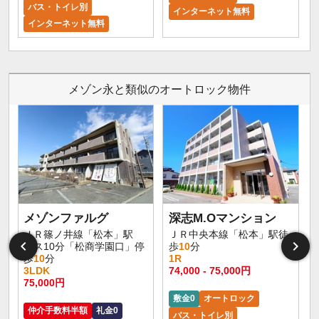
バス・トイレ別
インターネット無料
インターネット無料
メゾン永と類似のオートロック物件
メゾンファルグ
深志M.Oマンション
ＪＲ篠ノ井線「松本」駅
ＪＲ中央本線「松本」駅徒
バス10分「松商学園口」停
歩
10
分
歩
10
分
1R
3LDK
74,000 - 75,000円
9
75,000円
敷金0
オートロック
仲介手数料半額
礼金0
バス・トイレ別