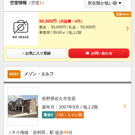
空室情報
（空室
1
）
更新08/03
50,000円
（共益費：0円）
敷金： 50,000円 / 礼金： 50,000円
事業用 / 39.60㎡ / 地上1階
★
お気に入り登録
お問い合わせ
メゾン・エルフ
08/03
長野県佐久市安原
築年月：2007年9月 / 地上2階
敷金0
バス・トイレ別
ＪＲ小海線「岩村田」駅 徒歩
45
分