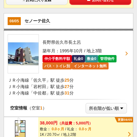
セノーテ佐久
08/05
長野県佐久市長土呂
築年月：1995年10月 / 地上3階
仲介手数料半額
礼金0
敷金0
管理物件
バス・トイレ別
インターネット無料
ＪＲ小海線「佐久平」駅 徒歩
25
分
ＪＲ小海線「岩村田」駅 徒歩
27
分
ＪＲ小海線「中佐都」駅 徒歩
31
分
空室情報
（空室
1
）
更新08/05
38,000円
（共益費：5,000円）
敷金：
0.0ヶ月
/ 礼金：
0.0ヶ月
1K / 20.70㎡ / 地上2階