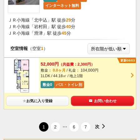
インターネット無料
ＪＲ小海線「北中込」駅 徒歩
29
分
ＪＲ小海線「岩村田」駅 徒歩
40
分
ＪＲ小海線「滑津」駅 徒歩
45
分
空室情報
（空室
1
）
更新08/03
52,000円
（共益費：2,300円）
敷金：
0.0ヶ月
/ 礼金： 104,000円
1LDK / 44.18㎡ / 地上1階
敷金0
バス・トイレ別
★
お気に入り登録
お問い合わせ
...
次
1
2
6
7