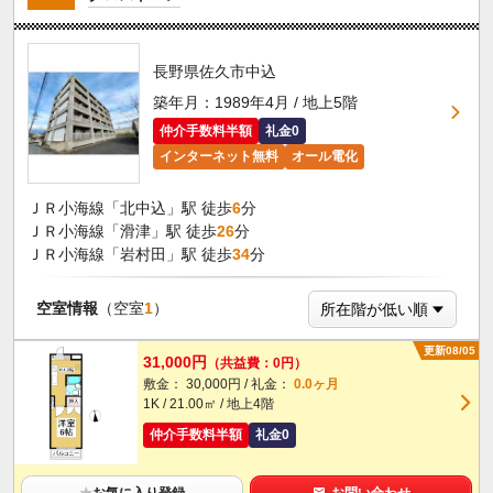
長野県佐久市中込
築年月：1989年4月 / 地上5階
仲介手数料半額
礼金0
インターネット無料
オール電化
ＪＲ小海線「北中込」駅 徒歩
6
分
ＪＲ小海線「滑津」駅 徒歩
26
分
ＪＲ小海線「岩村田」駅 徒歩
34
分
空室情報
（空室
1
）
更新08/05
31,000円
（共益費：0円）
敷金： 30,000円 / 礼金：
0.0ヶ月
1K / 21.00㎡ / 地上4階
仲介手数料半額
礼金0
★
お気に入り登録
お問い合わせ