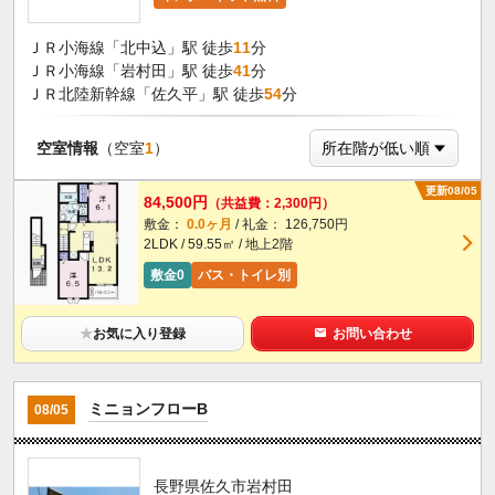
ＪＲ小海線「北中込」駅 徒歩
11
分
ＪＲ小海線「岩村田」駅 徒歩
41
分
ＪＲ北陸新幹線「佐久平」駅 徒歩
54
分
空室情報
（空室
1
）
更新08/05
84,500円
（共益費：2,300円）
敷金：
0.0ヶ月
/ 礼金： 126,750円
2LDK / 59.55㎡ / 地上2階
敷金0
バス・トイレ別
★
お気に入り登録
お問い合わせ
ミニョンフローB
08/05
長野県佐久市岩村田