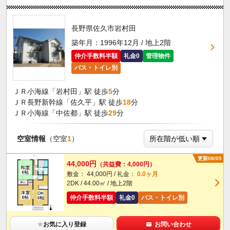
長野県佐久市岩村田
築年月：1996年12月 / 地上2階
仲介手数料半額
礼金0
管理物件
バス・トイレ別
ＪＲ小海線「岩村田」駅 徒歩
5
分
ＪＲ長野新幹線「佐久平」駅 徒歩
18
分
ＪＲ小海線「中佐都」駅 徒歩
29
分
空室情報
（空室
1
）
更新08/05
44,000円
（共益費：4,000円）
敷金： 44,000円 / 礼金：
0.0ヶ月
2DK / 44.00㎡ / 地上2階
仲介手数料半額
礼金0
バス・トイレ別
★
お気に入り登録
お問い合わせ