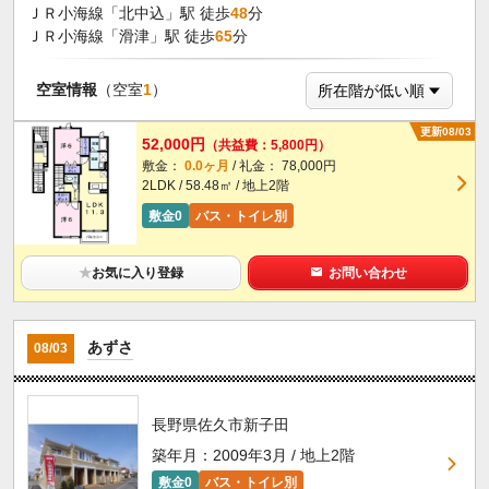
ＪＲ小海線「北中込」駅 徒歩
48
分
ＪＲ小海線「滑津」駅 徒歩
65
分
空室情報
（空室
1
）
更新08/03
52,000円
（共益費：5,800円）
敷金：
0.0ヶ月
/ 礼金： 78,000円
2LDK / 58.48㎡ / 地上2階
敷金0
バス・トイレ別
★
お気に入り登録
お問い合わせ
あずさ
08/03
長野県佐久市新子田
築年月：2009年3月 / 地上2階
敷金0
バス・トイレ別