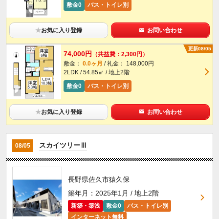
敷金0
バス・トイレ別
★
お気に入り登録
お問い合わせ
更新08/05
74,000円
（共益費：2,300円）
敷金：
0.0ヶ月
/ 礼金： 148,000円
2LDK / 54.85㎡ / 地上2階
敷金0
バス・トイレ別
★
お気に入り登録
お問い合わせ
スカイツリーⅢ
08/05
長野県佐久市猿久保
築年月：2025年1月 / 地上2階
新築・築浅
敷金0
バス・トイレ別
インターネット無料