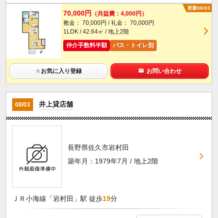
更新08/03
70,000円
（共益費：4,000円）
敷金： 70,000円 / 礼金： 70,000円
1LDK / 42.64㎡ / 地上2階
仲介手数料半額
バス・トイレ別
★
お気に入り登録
お問い合わせ
井上貸店舗
08/03
長野県佐久市岩村田
築年月：1979年7月 / 地上2階
ＪＲ小海線「岩村田」駅 徒歩
19
分