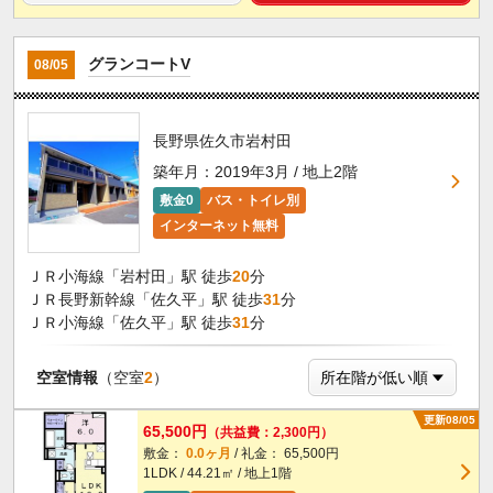
グランコートV
08/05
長野県佐久市岩村田
築年月：2019年3月 / 地上2階
敷金0
バス・トイレ別
インターネット無料
ＪＲ小海線「岩村田」駅 徒歩
20
分
ＪＲ長野新幹線「佐久平」駅 徒歩
31
分
ＪＲ小海線「佐久平」駅 徒歩
31
分
空室情報
（空室
2
）
更新08/05
65,500円
（共益費：2,300円）
敷金：
0.0ヶ月
/ 礼金： 65,500円
1LDK / 44.21㎡ / 地上1階