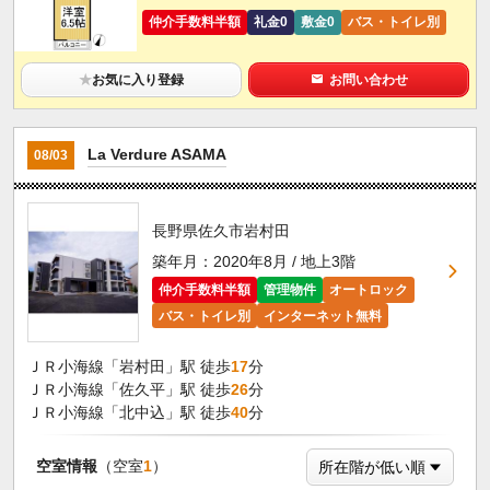
仲介手数料半額
礼金0
敷金0
バス・トイレ別
★
お気に入り登録
お問い合わせ
La Verdure ASAMA
08/03
長野県佐久市岩村田
築年月：2020年8月 / 地上3階
仲介手数料半額
管理物件
オートロック
バス・トイレ別
インターネット無料
ＪＲ小海線「岩村田」駅 徒歩
17
分
ＪＲ小海線「佐久平」駅 徒歩
26
分
ＪＲ小海線「北中込」駅 徒歩
40
分
空室情報
（空室
1
）