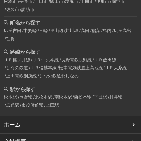
松本市
長野市
上田市
飯田市
塩尻市
千曲市
伊那市
岡谷市
佐久市
諏訪市
町名から探す
広丘吉田
中箕輪
三輪
里山辺
井川城
高田
稲葉
島内
広丘高出
笹賀
路線から探す
ＪＲ篠ノ井線
ＪＲ中央本線
長野電鉄長野線
ＪＲ飯田線
しなの鉄道
ＪＲ信越本線
松本電気鉄道上高地線
ＪＲ大糸線
上田電鉄別所線
しなの鉄道北しなの
駅から探す
松本駅
長野駅
北松本駅
南松本駅
西松本駅
平田駅
村井駅
広丘駅
市役所前駅
上田駅
ホーム