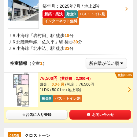
築年月：2025年7月 / 地上2階
新築・築浅
敷金0
バス・トイレ別
インターネット無料
ＪＲ小海線「岩村田」駅 徒歩
19
分
ＪＲ北陸新幹線「佐久平」駅 徒歩
30
分
ＪＲ小海線「北中込」駅 徒歩
33
分
空室情報
（空室
1
）
更新08/05
76,500円
（共益費：2,300円）
敷金：
0.0ヶ月
/ 礼金： 76,500円
1LDK / 50.01㎡ / 地上1階
敷金0
バス・トイレ別
★
お気に入り登録
お問い合わせ
クロストーン
08/05