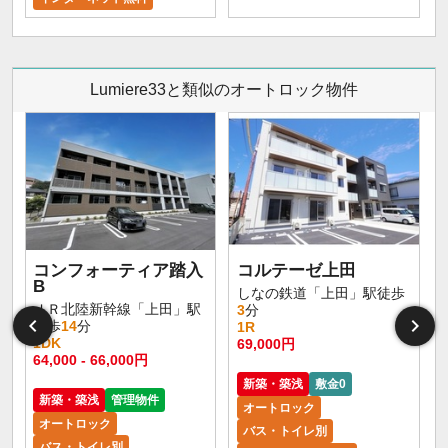
Lumiere33と類似のオートロック物件
コンフォーティア踏入
コルテーゼ上田
B
しなの鉄道「上田」駅徒歩
ＪＲ北陸新幹線「上田」駅
3
分
徒歩
14
分
1R
1DK
69,000円
4
64,000 - 66,000円
新築・築浅
敷金0
新築・築浅
管理物件
オートロック
オートロック
バス・トイレ別
バス・トイレ別