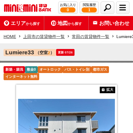
お気に入り
閲覧履歴
0
1
エリア
地図
お問い合わせ
から探す
から探す
HOME
上田市の賃貸物件一覧
常田の賃貸物件一覧
Lumiere
Lumiere33
（空室
）
2
更新 07/26
新築・築浅
敷金0
オートロック
バス・トイレ別
都市ガス
インターネット無料
拡大