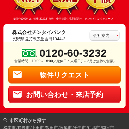
※仲介(2026.1)、管理(2026.8)発表 全国賃貸住宅新聞調べ（チンタイバンクグループ）
株式会社チンタイバンク
会社案内
長野県塩尻市広丘吉田1044-2
0120-60-3232
営業時間：10:00～18:00／定休日：火曜日(1～3月は無休で営業)
物件リクエスト
お問い合わせ・来店予約
市区町村から探す
松本市
長野市
上田市
飯田市
塩尻市
千曲市
伊那市
岡谷市