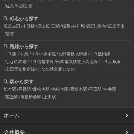
佐久市
諏訪市
町名から探す
広丘吉田
中箕輪
里山辺
三輪
稲葉
井川城
高田
島内
広丘高出
笹賀
路線から探す
ＪＲ篠ノ井線
ＪＲ中央本線
長野電鉄長野線
ＪＲ飯田線
しなの鉄道
ＪＲ信越本線
松本電気鉄道上高地線
ＪＲ大糸線
上田電鉄別所線
しなの鉄道北しなの
駅から探す
松本駅
長野駅
北松本駅
南松本駅
西松本駅
平田駅
村井駅
広丘駅
市役所前駅
上田駅
ホーム
会社概要