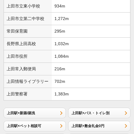
上田市立東小学校
934m
上田市立第二中学校
1,272m
常田保育園
295m
長野県上田高校
1,032m
上田市役所
1,084m
上田常入郵便局
216m
上田情報ライブラリー
702m
上田警察署
1,383m
上田駅×新築/築浅
上田駅×バス・トイレ別
上田駅×ペット相談可
上田駅×敷金礼金0円