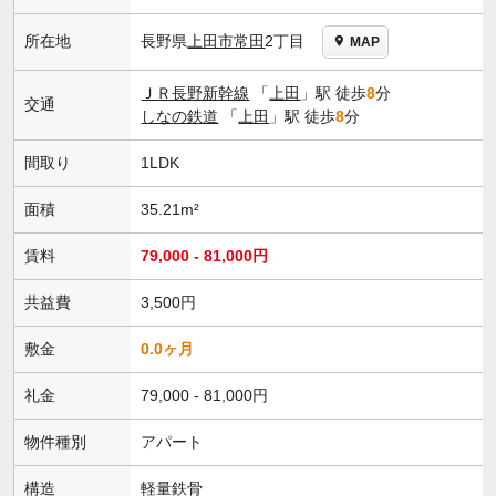
長野県
上田市
常田
2丁目
所在地
MAP
ＪＲ長野新幹線
「
上田
」駅 徒歩
8
分
交通
しなの鉄道
「
上田
」駅 徒歩
8
分
間取り
1LDK
面積
35.21m²
賃料
79,000 - 81,000円
共益費
3,500円
敷金
0.0ヶ月
礼金
79,000 - 81,000円
物件種別
アパート
構造
軽量鉄骨