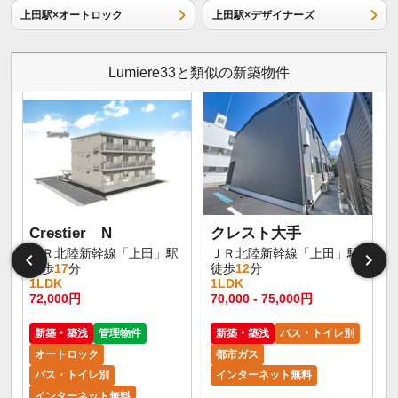
上田駅×オートロック
上田駅×デザイナーズ
Lumiere33と類似の新築物件
Crestier N
クレスト大手
ＪＲ北陸新幹線「上田」駅
ＪＲ北陸新幹線「上田」駅
徒歩
17
分
徒歩
12
分
1LDK
1LDK
72,000円
70,000 - 75,000円
新築・築浅
管理物件
新築・築浅
バス・トイレ別
オートロック
都市ガス
バス・トイレ別
インターネット無料
インターネット無料