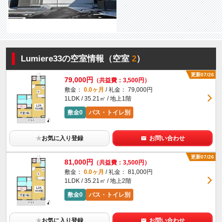
Lumiere33の空室情報（空室
2
）
更新07/26
79,000円
（共益費：3,500円）
敷金：
0.0ヶ月
/ 礼金： 79,000円
1LDK / 35.21㎡ / 地上1階
敷金0
バス・トイレ別
★
お気に入り登録
お問い合わせ
更新07/26
81,000円
（共益費：3,500円）
敷金：
0.0ヶ月
/ 礼金： 81,000円
1LDK / 35.21㎡ / 地上2階
敷金0
バス・トイレ別
★
お気に入り登録
お問い合わせ