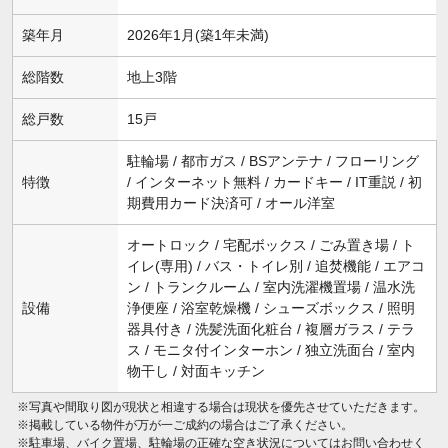
築年月
2026年1月(築1年未満)
総階数
地上3階
総戸数
15戸
駐輪場 / 都市ガス / BSアンテナ / フローリング
特徴
/ インターネット無料 / カードキー / IT重説 / 初
期費用カード決済可 / オール洋室
オートロック / 宅配ボックス / ごみ置き場 / ト
イレ(専用) / バス・トイレ別 / 追焚機能 / エアコ
ン / トランクルーム / 室内洗濯機置場 / 温水洗
設備
浄便座 / 浴室乾燥機 / シューズボックス / 照明
器具付き / 洗髪洗面化粧台 / 複層ガラス / テラ
ス / モニタ付インターホン / 独立洗面台 / 室内
物干し / 対面キッチン
※写真や間取り図が現状と相違する場合は現状を優先させていただきます。
※掲載している物件が万が一ご成約の場合はご了承ください。
※駐車場、バイク置場、駐輪場の正確な空き状況についてはお問い合わせく