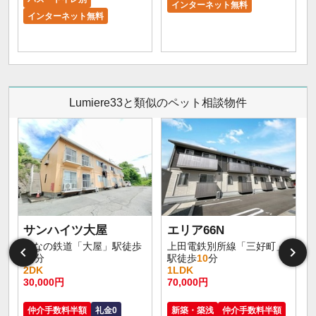
インターネット無料
インターネット無料
Lumiere33と類似のペット相談物件
サンハイツ大屋
エリア66N
しなの鉄道「大屋」駅徒歩
上田電鉄別所線「三好町」
17
分
駅徒歩
10
分
2DK
1LDK
30,000円
70,000円
仲介手数料半額
礼金0
新築・築浅
仲介手数料半額