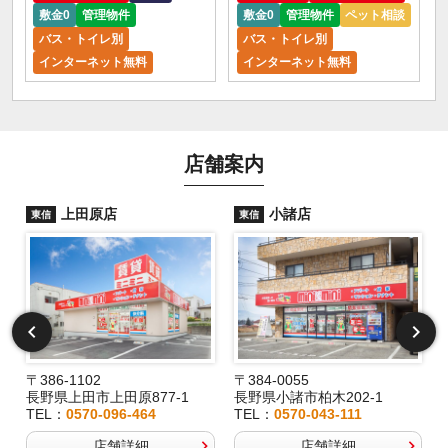
敷金0
管理物件
敷金0
管理物件
ペット相談
バス・トイレ別
バス・トイレ別
インターネット無料
インターネット無料
店舗案内
上田原店
小諸店
東信
東信
〒386-1102
〒384-0055
長野県上田市上田原877-1
長野県小諸市柏木202-1
TEL：
0570-096-464
TEL：
0570-043-111
店舗詳細
店舗詳細