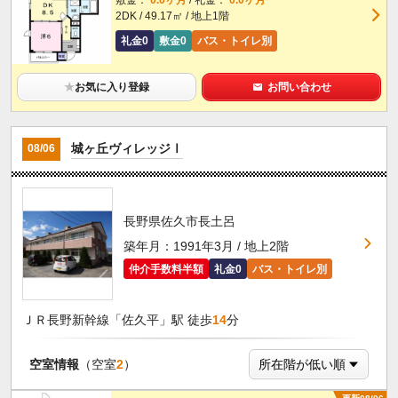
敷金：
0.0ヶ月
/ 礼金：
0.0ヶ月
2DK / 49.17㎡ / 地上1階
礼金0
敷金0
バス・トイレ別
★
お気に入り登録
お問い合わせ
城ヶ丘ヴィレッジⅠ
08/06
長野県佐久市長土呂
築年月：1991年3月 / 地上2階
仲介手数料半額
礼金0
バス・トイレ別
ＪＲ長野新幹線「佐久平」駅 徒歩
14
分
空室情報
（空室
2
）