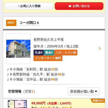
★
お気に入り登録
お問い合わせ
コーポ関口Ａ
08/07
長野県佐久市上平尾
築年月：2004年3月 / 地上2階
礼金0
敷金0
バス・トイレ別
インターネット無料
ＪＲ小海線「岩村田」駅 徒歩
33
分
ＪＲ長野新幹線「佐久平」駅 徒歩
46
分
ＪＲ小海線「北中込」駅 徒歩
49
分
空室情報
（空室
1
）
更新08/07
49,000円
（共益費：2,800円）