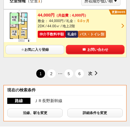
空室情報
（空室
1
）
更新08/05
44,000円
（共益費：4,000円）
敷金： 44,000円 / 礼金：
0.0ヶ月
2DK / 44.00㎡ / 地上2階
仲介手数料半額
礼金0
バス・トイレ別
★
お気に入り登録
お問い合わせ
...
次
1
2
5
6
現在の検索条件
路線
ＪＲ長野新幹線
沿線、駅を変更
詳細条件を変更