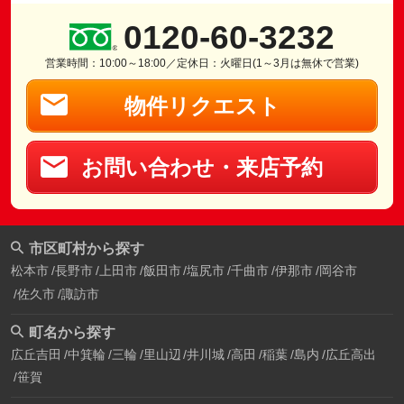
0120-60-3232
営業時間：10:00～18:00／定休日：火曜日(1～3月は無休で営業)
物件リクエスト
お問い合わせ・来店予約
市区町村から探す
松本市
長野市
上田市
飯田市
塩尻市
千曲市
伊那市
岡谷市
佐久市
諏訪市
町名から探す
広丘吉田
中箕輪
三輪
里山辺
井川城
高田
稲葉
島内
広丘高出
笹賀