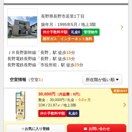
長野県長野市若里1丁目
築年月：1995年5月 / 地上3階
仲介手数料半額
礼金0
管理物件
都市ガス
インターネット無料
ＪＲ長野新幹線「長野」駅 徒歩
15
分
長野電鉄長野線「長野」駅 徒歩
15
分
長野電鉄長野線「市役所前」駅 徒歩
25
分
空室情報
（空室
1
）
更新08/07
30,000円
（共益費：0円）
敷金： 30,000円 / 礼金：
0.0ヶ月
1DK / 21.87㎡ / 地上3階
仲介手数料半額
礼金0
★
お気に入り登録
お問い合わせ