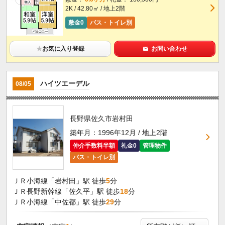
2K / 42.80㎡ / 地上2階
敷金0
バス・トイレ別
★
お気に入り登録
お問い合わせ
ハイツエーデル
08/05
長野県佐久市岩村田
築年月：1996年12月 / 地上2階
仲介手数料半額
礼金0
管理物件
バス・トイレ別
ＪＲ小海線「岩村田」駅 徒歩
5
分
ＪＲ長野新幹線「佐久平」駅 徒歩
18
分
ＪＲ小海線「中佐都」駅 徒歩
29
分