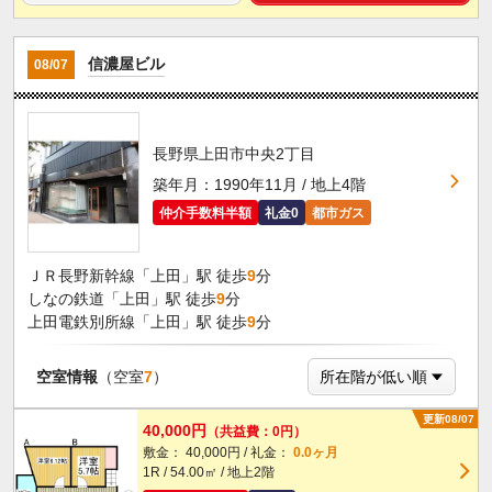
信濃屋ビル
08/07
長野県上田市中央2丁目
築年月：1990年11月 / 地上4階
仲介手数料半額
礼金0
都市ガス
ＪＲ長野新幹線「上田」駅 徒歩
9
分
しなの鉄道「上田」駅 徒歩
9
分
上田電鉄別所線「上田」駅 徒歩
9
分
空室情報
（空室
7
）
更新08/07
40,000円
（共益費：0円）
敷金： 40,000円 / 礼金：
0.0ヶ月
1R / 54.00㎡ / 地上2階