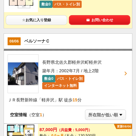
敷金0
バス・トイレ別
★
お気に入り登録
お問い合わせ
ベルソーナＣ
08/06
長野県北佐久郡軽井沢町軽井沢
築年月：2002年7月 / 地上2階
敷金0
バス・トイレ別
インターネット無料
ＪＲ長野新幹線「軽井沢」駅 徒歩
15
分
空室情報
（空室
1
）
更新08/06
87,000円
（共益費：5,000円）
敷金：
0.0ヶ月
/ 礼金： 130,500円