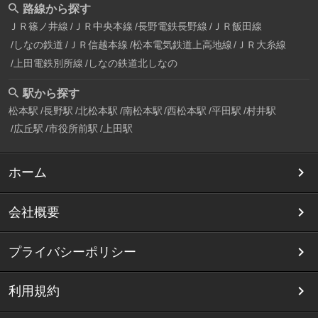
路線から探す
ＪＲ篠ノ井線
ＪＲ中央本線
長野電鉄長野線
ＪＲ飯田線
しなの鉄道
ＪＲ信越本線
松本電気鉄道上高地線
ＪＲ大糸線
上田電鉄別所線
しなの鉄道北しなの
駅から探す
松本駅
長野駅
北松本駅
南松本駅
西松本駅
平田駅
村井駅
広丘駅
市役所前駅
上田駅
ホーム
会社概要
プライバシーポリシー
利用規約