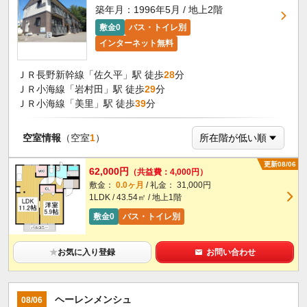
築年月：1996年5月 / 地上2階
敷金0
バス・トイレ別
インターネット無料
ＪＲ長野新幹線「佐久平」駅 徒歩
28
分
ＪＲ小海線「岩村田」駅 徒歩
29
分
ＪＲ小海線「美里」駅 徒歩
39
分
空室情報
（空室
1
）
更新08/06
62,000円
（共益費：4,000円）
敷金：
0.0ヶ月
/ 礼金： 31,000円
1LDK / 43.54㎡ / 地上1階
敷金0
バス・トイレ別
★
お気に入り登録
お問い合わせ
ヘーレンメンシュ
08/06