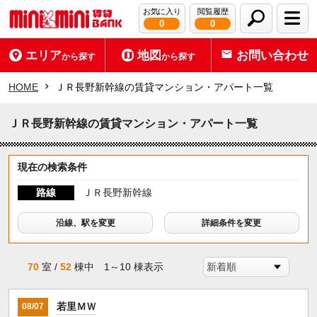
お気に入り
閲覧履歴
0
0
エリア
地図
お問い合わせ
から探す
から探す
HOME
ＪＲ長野新幹線の賃貸マンション・アパート一覧
ＪＲ長野新幹線の賃貸マンション・アパート一覧
現在の検索条件
路線
ＪＲ長野新幹線
沿線、駅を変更
詳細条件を変更
70
室 /
52
棟中 1～10 棟表示
若里ＭＷ
08/07