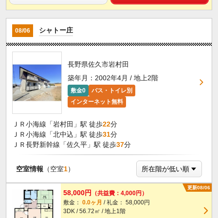
シャトー庄
08/06
長野県佐久市岩村田
築年月：2002年4月 / 地上2階
敷金0
バス・トイレ別
インターネット無料
ＪＲ小海線「岩村田」駅 徒歩
22
分
ＪＲ小海線「北中込」駅 徒歩
31
分
ＪＲ長野新幹線「佐久平」駅 徒歩
37
分
空室情報
（空室
1
）
更新08/06
58,000円
（共益費：4,000円）
敷金：
0.0ヶ月
/ 礼金： 58,000円
3DK / 56.72㎡ / 地上1階