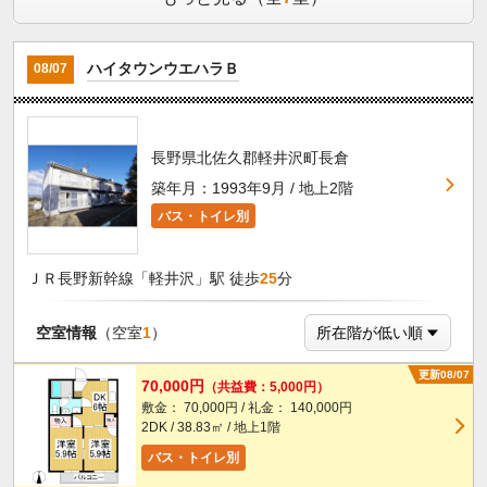
ハイタウンウエハラＢ
08/07
長野県北佐久郡軽井沢町長倉
築年月：1993年9月 / 地上2階
バス・トイレ別
ＪＲ長野新幹線「軽井沢」駅 徒歩
25
分
空室情報
（空室
1
）
更新08/07
70,000円
（共益費：5,000円）
敷金： 70,000円 / 礼金： 140,000円
2DK / 38.83㎡ / 地上1階
バス・トイレ別