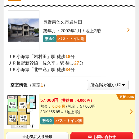
長野県佐久市岩村田
築年月：2002年1月 / 地上2階
敷金0
バス・トイレ別
ＪＲ小海線「岩村田」駅 徒歩
18
分
ＪＲ長野新幹線「佐久平」駅 徒歩
27
分
ＪＲ小海線「北中込」駅 徒歩
34
分
空室情報
（空室
1
）
更新08/06
57,000円
（共益費：4,000円）
敷金：
0.0ヶ月
/ 礼金： 57,000円
3DK / 55.85㎡ / 地上1階
敷金0
バス・トイレ別
★
お気に入り登録
お問い合わせ