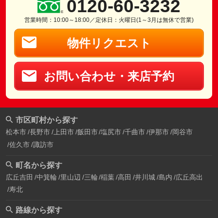
0120-60-3232
営業時間：10:00～18:00／定休日：火曜日(1～3月は無休で営業)
物件リクエスト
お問い合わせ・来店予約
市区町村から探す
松本市
長野市
上田市
飯田市
塩尻市
千曲市
伊那市
岡谷市
佐久市
諏訪市
町名から探す
広丘吉田
中箕輪
里山辺
三輪
稲葉
高田
井川城
島内
広丘高出
寿北
路線から探す