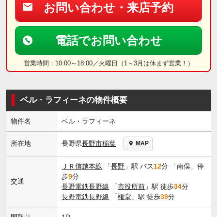
お問い合わせ・来店予約
電話でお問い合わせ
営業時間：10:00～18:00／火曜日（1～3月は休まず営業！）
ベル・ラフィーネの物件概要
物件名
ベル・ラフィーネ
長野県
長野市
稲葉
所在地
MAP
ＪＲ信越本線
「
長野
」駅 バス
12
分 「南俣」停
歩
9
分
交通
長野電鉄長野線
「
市役所前
」駅 徒歩
34
分
長野電鉄長野線
「
権堂
」駅 徒歩
39
分
間取り
1R