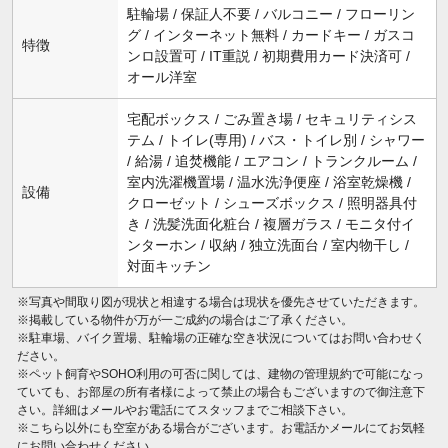
駐輪場 / 保証人不要 / バルコニー / フローリン
グ / インターネット無料 / カードキー / ガスコ
特徴
ンロ設置可 / IT重説 / 初期費用カード決済可 /
オール洋室
宅配ボックス / ごみ置き場 / セキュリティシス
テム / トイレ(専用) / バス・トイレ別 / シャワー
/ 給湯 / 追焚機能 / エアコン / トランクルーム /
室内洗濯機置場 / 温水洗浄便座 / 浴室乾燥機 /
設備
クローゼット / シューズボックス / 照明器具付
き / 洗髪洗面化粧台 / 複層ガラス / モニタ付イ
ンターホン / 収納 / 独立洗面台 / 室内物干し /
対面キッチン
※写真や間取り図が現状と相違する場合は現状を優先させていただきます。
※掲載している物件が万が一ご成約の場合はご了承ください。
※駐車場、バイク置場、駐輪場の正確な空き状況についてはお問い合わせく
ださい。
※ペット飼育やSOHO利用の可否に関しては、建物の管理規約で可能になっ
ていても、お部屋の所有者様によって禁止の場合もございますので御注意下
さい。詳細はメールやお電話にてスタッフまでご相談下さい。
※こちら以外にも空室がある場合がございます。お電話かメールにてお気軽
にお問い合わせください。