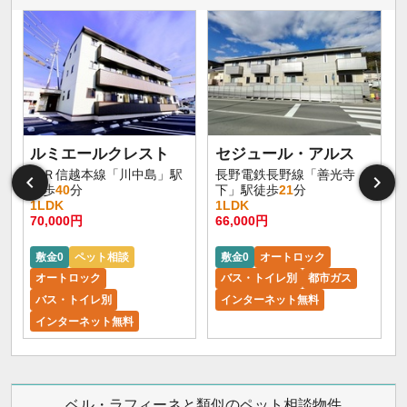
ルミエールクレスト
セジュール・アルス
ＪＲ信越本線「川中島」駅
長野電鉄長野線「善光寺
徒歩
40
分
下」駅徒歩
21
分
1LDK
1LDK
70,000円
66,000円
6
敷金0
ペット相談
敷金0
オートロック
オートロック
バス・トイレ別
都市ガス
バス・トイレ別
インターネット無料
インターネット無料
ベル・ラフィーネと類似のペット相談物件