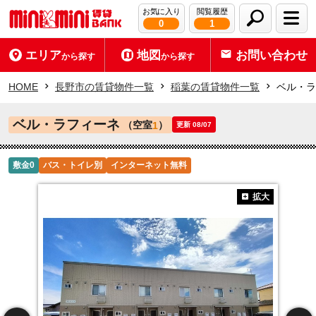
お気に入り
閲覧履歴
0
1
エリア
地図
お問い合わせ
から探す
から探す
HOME
長野市の賃貸物件一覧
稲葉の賃貸物件一覧
ベル・ラ
ベル・ラフィーネ
（空室
）
1
更新 08/07
敷金0
バス・トイレ別
インターネット無料
拡大