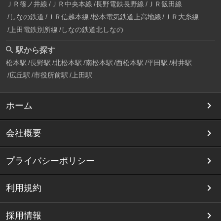
ＪＲ篠ノ井線
ＪＲ中央本線
長野電鉄長野線
ＪＲ飯田線
しなの鉄道
ＪＲ信越本線
松本電気鉄道上高地線
ＪＲ大糸線
上田電鉄別所線
しなの鉄道北しなの
駅から探す
松本駅
長野駅
北松本駅
南松本駅
西松本駅
平田駅
村井駅
広丘駅
市役所前駅
上田駅
ホーム
会社概要
プライバシーポリシー
利用規約
採用情報