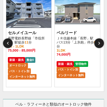
セルメイユール
ベルリード
長野電鉄長野線「市役所
ＪＲ信越本線「長野」駅
前」駅徒歩
11
分
バス13分「上氷鉋」停歩
8
1K - 1LDK
分
75,000 - 85,000円
1LDK
6
74,000円
新築・築浅
敷金0
新築・築浅
管理物件
オートロック
バス・トイレ別
バス・トイレ別
インターネット無料
インターネット無料
ベル・ラフィーネと類似のオートロック物件