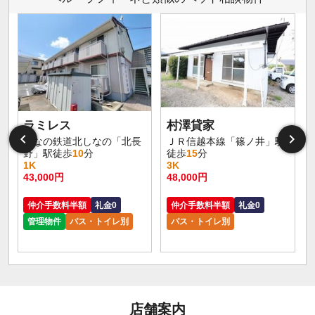
ラミレス
村澤貸家
しなの鉄道北しなの「北長
ＪＲ信越本線「篠ノ井」駅
野」駅徒歩
10
分
徒歩
15
分
1K
3K
43,000円
48,000円
仲介手数料半額
礼金0
仲介手数料半額
礼金0
管理物件
バス・トイレ別
バス・トイレ別
店舗案内