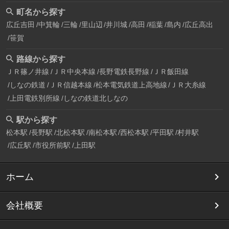
町名から探す
広丘吉田
中箕輪
三輪
里山辺
井川城
高田
稲葉
島内
広丘高出
笹賀
路線から探す
ＪＲ篠ノ井線
ＪＲ中央本線
長野電鉄長野線
ＪＲ飯田線
しなの鉄道
ＪＲ信越本線
松本電気鉄道上高地線
ＪＲ大糸線
上田電鉄別所線
しなの鉄道北しなの
駅から探す
松本駅
長野駅
北松本駅
南松本駅
西松本駅
平田駅
村井駅
広丘駅
市役所前駅
上田駅
ホーム
会社概要