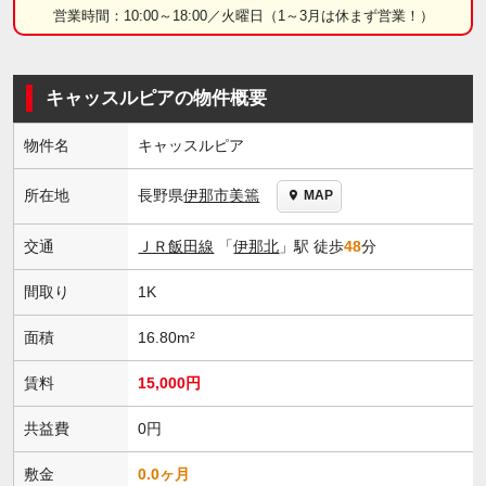
営業時間：10:00～18:00／火曜日（1～3月は休まず営業！）
キャッスルピアの物件概要
物件名
キャッスルピア
長野県
伊那市
美篶
所在地
MAP
交通
ＪＲ飯田線
「
伊那北
」駅 徒歩
48
分
間取り
1K
面積
16.80m²
賃料
15,000円
共益費
0円
敷金
0.0ヶ月