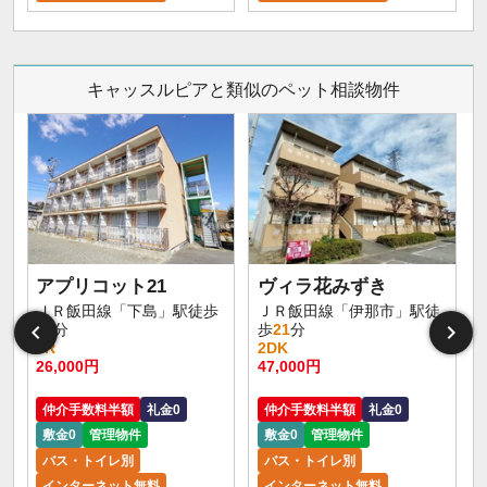
キャッスルピアと類似のペット相談物件
アプリコット21
ヴィラ花みずき
ＪＲ飯田線「下島」駅徒歩
ＪＲ飯田線「伊那市」駅徒
12
分
歩
21
分
1R
2DK
26,000円
47,000円
仲介手数料半額
礼金0
仲介手数料半額
礼金0
敷金0
管理物件
敷金0
管理物件
バス・トイレ別
バス・トイレ別
インターネット無料
インターネット無料