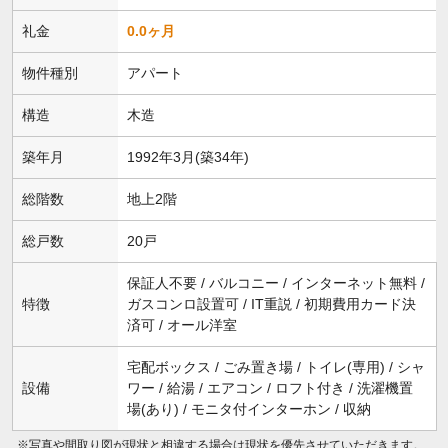
礼金
0.0ヶ月
物件種別
アパート
構造
木造
築年月
1992年3月(築34年)
総階数
地上2階
総戸数
20戸
保証人不要 / バルコニー / インターネット無料 /
特徴
ガスコンロ設置可 / IT重説 / 初期費用カード決
済可 / オール洋室
宅配ボックス / ごみ置き場 / トイレ(専用) / シャ
設備
ワー / 給湯 / エアコン / ロフト付き / 洗濯機置
場(あり) / モニタ付インターホン / 収納
※写真や間取り図が現状と相違する場合は現状を優先させていただきます。