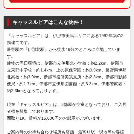
キャッスルピアはこんな物件！
『キャッスルピア』は、伊那市美篶エリアにある1992年築の2
階建てです。
最寄駅の『伊那北駅』から徒歩48分のところに立地していま
す。
建物の周辺環境は、伊那市立伊那北小学校：約2.2km、伊那市
立東部中学校：約1.4km、上の原保育園：約0.9km、長野県伊那
北高校：約3.9km、伊那市役所美篶支所：約2.3km、伊那日影郵
便局：約1.7km、伊那市立伊那図書館：約3.3km、伊那警察署：
約2.3kmとなっております。
現在『キャッスルピア』は、3部屋が空室となっており、ご入居
者様を募集しております。
間取り1K、賃料が15,000円のお部屋がございます。
ご案内時のお待ち合わせ場所も店舗・最寄り駅・現地等お客様