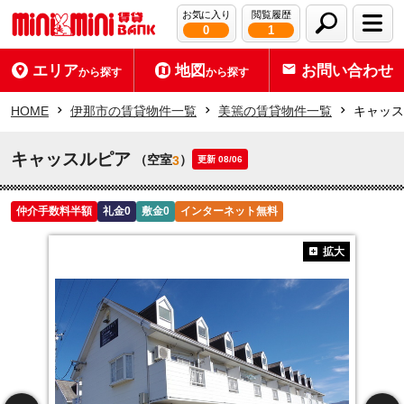
お気に入り
閲覧履歴
0
1
エリア
地図
お問い合わせ
から探す
から探す
HOME
伊那市の賃貸物件一覧
美篶の賃貸物件一覧
キャッス
キャッスルピア
（空室
）
3
更新 08/06
仲介手数料半額
礼金0
敷金0
インターネット無料
拡大