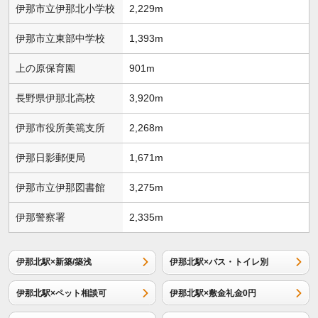
伊那市立伊那北小学校
2,229m
伊那市立東部中学校
1,393m
上の原保育園
901m
長野県伊那北高校
3,920m
伊那市役所美篶支所
2,268m
伊那日影郵便局
1,671m
伊那市立伊那図書館
3,275m
伊那警察署
2,335m
伊那北駅×新築/築浅
伊那北駅×バス・トイレ別
伊那北駅×ペット相談可
伊那北駅×敷金礼金0円