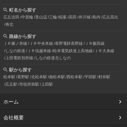
町名から探す
広丘吉田
中箕輪
里山辺
三輪
稲葉
高田
井川城
島内
広丘高出
寿北
路線から探す
ＪＲ篠ノ井線
ＪＲ中央本線
長野電鉄長野線
ＪＲ飯田線
しなの鉄道
ＪＲ信越本線
松本電気鉄道上高地線
ＪＲ大糸線
上田電鉄別所線
しなの鉄道北しなの
駅から探す
松本駅
長野駅
北松本駅
南松本駅
西松本駅
平田駅
村井駅
広丘駅
市役所前駅
上田駅
ホーム
会社概要