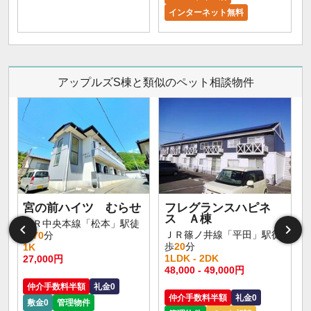
インターネット無料
アップルズS棟と類似のペット相談物件
宮の前ハイツ むらせ
フレグランスハピネ
ス Ａ棟
ＪＲ中央本線「松本」駅徒
ＪＲ篠ノ井線「平田」駅徒
歩
70
分
歩
20
分
1K
1LDK - 2DK
27,000円
48,000 - 49,000円
仲介手数料半額
礼金0
仲介手数料半額
礼金0
敷金0
管理物件