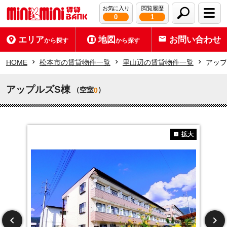
お気に入り
閲覧履歴
0
1
エリア
地図
お問い合わせ
から探す
から探す
HOME
松本市の賃貸物件一覧
里山辺の賃貸物件一覧
アップ
アップルズS棟
（空室
）
0
拡大