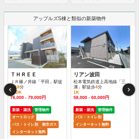
アップルズS棟と類似の新築物件
イ
ＴＨＲＥＥ
リアン波田
ＪＲ篠ノ井線「平田」駅徒
松本電気鉄道上高地線「三
歩
18
分
溝」駅徒歩
4
分
1LDK
1K
76,000 - 79,000円
58,000 - 60,000円
新築・築浅
管理物件
新築・築浅
管理物件
オートロック
バス・トイレ別
バス・トイレ別
都市ガス
インターネット無料
インターネット無料