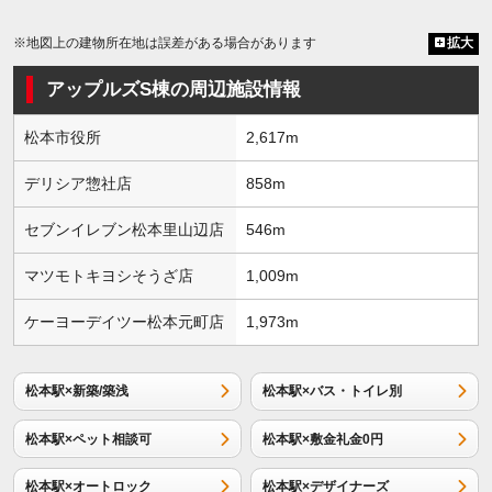
※地図上の建物所在地は誤差がある場合があります
拡大
アップルズS棟の周辺施設情報
松本市役所
2,617m
デリシア惣社店
858m
セブンイレブン松本里山辺店
546m
マツモトキヨシそうざ店
1,009m
ケーヨーデイツー松本元町店
1,973m
松本駅×新築/築浅
松本駅×バス・トイレ別
松本駅×ペット相談可
松本駅×敷金礼金0円
松本駅×オートロック
松本駅×デザイナーズ