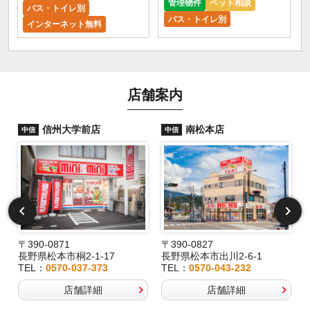
管理物件
ペット相談
バス・トイレ別
バス・トイレ別
インターネット無料
店舗案内
信州大学前店
南松本店
中信
中信
〒390-0871
〒390-0827
長野県松本市桐2-1-17
長野県松本市出川2-6-1
TEL：
0570-037-373
TEL：
0570-043-232
店舗詳細
店舗詳細