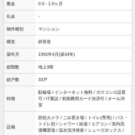
敷金
0.0 - 1.0ヶ月
礼金
-
物件種別
マンション
構造
鉄骨造
築年月
1992年4月(築34年)
総階数
地上3階
総戸数
33戸
駐輪場 / インターネット無料 / ガスコンロ設置
特徴
可 / IT重説 / 初期費用カード決済可 / オール洋
室
防犯カメラ / ごみ置き場 / トイレ(専用) / バス・
トイレ別 / シャワー / 給湯 / エアコン / 室内洗
設備
濯機置場 / 温水洗浄便座 / シューズボックス /