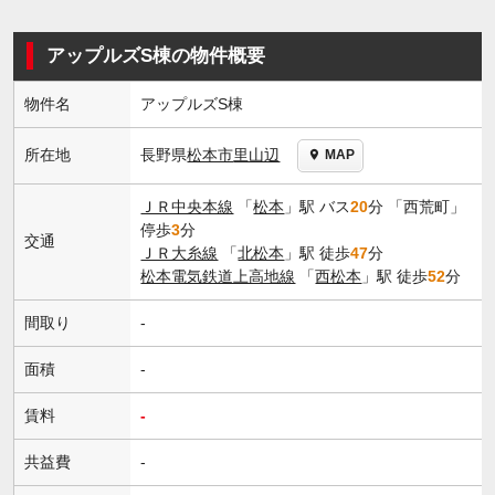
アップルズS棟の物件概要
物件名
アップルズS棟
長野県
松本市
里山辺
所在地
MAP
ＪＲ中央本線
「
松本
」駅 バス
20
分 「西荒町」
停歩
3
分
交通
ＪＲ大糸線
「
北松本
」駅 徒歩
47
分
松本電気鉄道上高地線
「
西松本
」駅 徒歩
52
分
間取り
-
面積
-
賃料
-
共益費
-