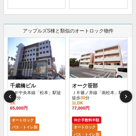
アップルズS棟と類似のオートロック物件
千歳橋ビル
オーク笹部
大
ＪＲ中央本線「松本」駅徒
ＪＲ篠ノ井線「南松本」駅
歩
7
分
徒歩
30
分
1K
1LDK
65,000円
77,000円
8
オートロック
仲介手数料半額
バス・トイレ別
オートロック
バス・トイレ別