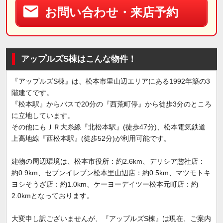
お問い合わせ・来店予約
アップルズS棟はこんな物件！
『アップルズS棟』は、松本市里山辺エリアにある1992年築の3
階建てです。
『松本駅』からバスで20分の『西荒町停』から徒歩3分のところ
に立地しています。
その他にもＪＲ大糸線『北松本駅』(徒歩47分)、松本電気鉄道
上高地線『西松本駅』(徒歩52分)が利用可能です。
建物の周辺環境は、松本市役所：約2.6km、デリシア惣社店：
約0.9km、セブンイレブン松本里山辺店：約0.5km、マツモトキ
ヨシそうざ店：約1.0km、ケーヨーデイツー松本元町店：約
2.0kmとなっております。
大変申し訳ございませんが、『アップルズS棟』は現在、ご案内