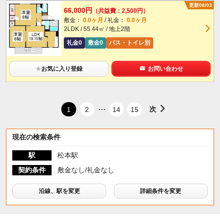
更新08/03
66,000円
（共益費：2,500円）
敷金：
0.0ヶ月
/ 礼金：
0.0ヶ月
2LDK / 55.44㎡ / 地上2階
礼金0
敷金0
バス・トイレ別
★
お気に入り登録
お問い合わせ
...
次
1
2
14
15
現在の検索条件
駅
松本駅
契約条件
敷金なし/礼金なし
沿線、駅を変更
詳細条件を変更