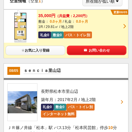
空室情報
（空室
1
）
更新08/05
35,000円
（共益費：2,200円）
敷金：
0.0ヶ月
/ 礼金：
0.0ヶ月
1R / 29.81㎡ / 地上2階
礼金0
敷金0
バス・トイレ別
★
お気に入り登録
お問い合わせ
ｓｅｎｃｉａ里山辺
08/05
長野県松本市里山辺
築年月：2017年2月 / 地上2階
礼金0
敷金0
バス・トイレ別
インターネット無料
ＪＲ篠ノ井線「松本」駅 バス13分「松本民芸館」停歩
10
分