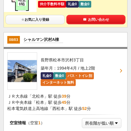
仲介手数料半額
礼金0
敷金0
★
お気に入り登録
お問い合わせ
シャルマン沢村A棟
08/03
長野県松本市沢村3丁目
築年月：1994年4月 / 地上2階
礼金0
敷金0
バス・トイレ別
インターネット無料
ＪＲ大糸線「北松本」駅 徒歩
39
分
ＪＲ中央本線「松本」駅 徒歩
45
分
松本電気鉄道上高地線「西松本」駅 徒歩
52
分
空室情報
（空室
1
）