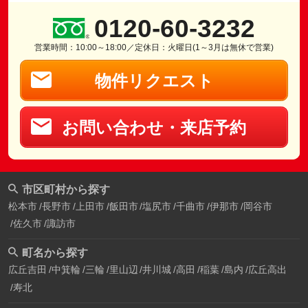
0120-60-3232
営業時間：10:00～18:00／定休日：火曜日(1～3月は無休で営業)
物件リクエスト
お問い合わせ・来店予約
市区町村から探す
松本市
長野市
上田市
飯田市
塩尻市
千曲市
伊那市
岡谷市
佐久市
諏訪市
町名から探す
広丘吉田
中箕輪
三輪
里山辺
井川城
高田
稲葉
島内
広丘高出
寿北