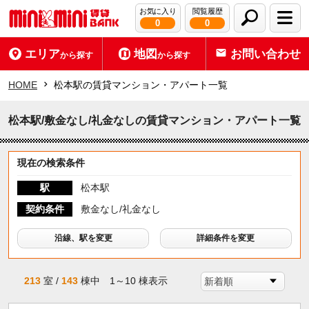
お気に入り
閲覧履歴
0
0
エリア
地図
お問い合わせ
から探す
から探す
HOME
松本駅の賃貸マンション・アパート一覧
松本駅/敷金なし/礼金なしの賃貸マンション・アパート一覧
現在の検索条件
駅
松本駅
契約条件
敷金なし/礼金なし
沿線、駅を変更
詳細条件を変更
213
室 /
143
棟中 1～10 棟表示