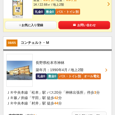
1K / 22.68㎡ / 地上2階
礼金0
敷金0
バス・トイレ別
★
お気に入り登録
お問い合わせ
コンチェルト・Ｍ
08/05
長野県松本市神林
築年月：1990年4月 / 地上2階
礼金0
敷金0
バス・トイレ別
オール電化
ＪＲ中央本線「松本」駅 バス20分「神林出張所」停歩
3
分
ＪＲ篠ノ井線「平田」駅 徒歩
42
分
ＪＲ中央本線「村井」駅 徒歩
44
分