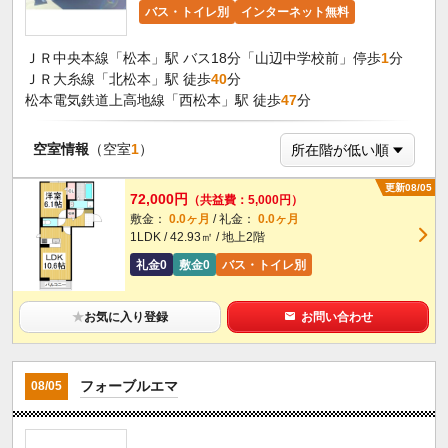
バス・トイレ別
インターネット無料
ＪＲ中央本線「松本」駅 バス18分「山辺中学校前」停歩
1
分
ＪＲ大糸線「北松本」駅 徒歩
40
分
松本電気鉄道上高地線「西松本」駅 徒歩
47
分
空室情報
（空室
1
）
更新08/05
72,000円
（共益費：5,000円）
敷金：
0.0ヶ月
/ 礼金：
0.0ヶ月
1LDK / 42.93㎡ / 地上2階
礼金0
敷金0
バス・トイレ別
★
お気に入り登録
お問い合わせ
フォーブルエマ
08/05