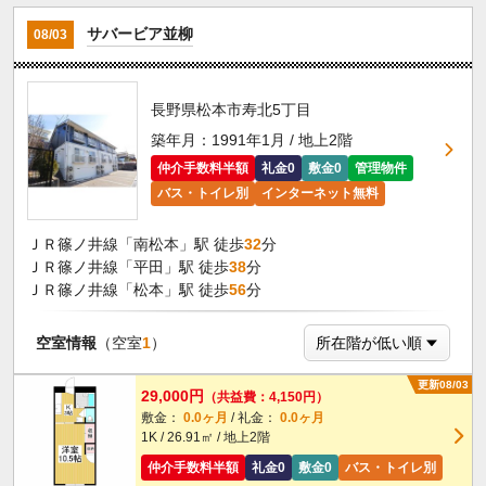
サバービア並柳
08/03
長野県松本市寿北5丁目
築年月：1991年1月 / 地上2階
仲介手数料半額
礼金0
敷金0
管理物件
バス・トイレ別
インターネット無料
ＪＲ篠ノ井線「南松本」駅 徒歩
32
分
ＪＲ篠ノ井線「平田」駅 徒歩
38
分
ＪＲ篠ノ井線「松本」駅 徒歩
56
分
空室情報
（空室
1
）
更新08/03
29,000円
（共益費：4,150円）
敷金：
0.0ヶ月
/ 礼金：
0.0ヶ月
1K / 26.91㎡ / 地上2階
仲介手数料半額
礼金0
敷金0
バス・トイレ別