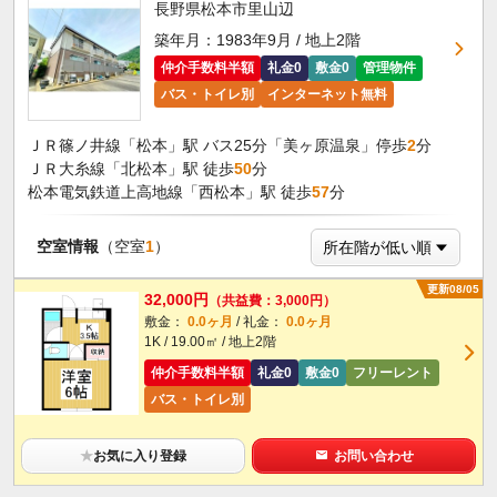
長野県松本市里山辺
築年月：1983年9月 / 地上2階
仲介手数料半額
礼金0
敷金0
管理物件
バス・トイレ別
インターネット無料
ＪＲ篠ノ井線「松本」駅 バス25分「美ヶ原温泉」停歩
2
分
ＪＲ大糸線「北松本」駅 徒歩
50
分
松本電気鉄道上高地線「西松本」駅 徒歩
57
分
空室情報
（空室
1
）
更新08/05
32,000円
（共益費：3,000円）
敷金：
0.0ヶ月
/ 礼金：
0.0ヶ月
1K / 19.00㎡ / 地上2階
仲介手数料半額
礼金0
敷金0
フリーレント
バス・トイレ別
★
お気に入り登録
お問い合わせ