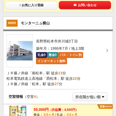
★
お気に入り登録
お問い合わせ
モンターニュ横山
08/05
長野県松本市井川城3丁目
築年月：1995年7月 / 地上3階
礼金0
敷金0
バス・トイレ別
インターネット無料
ＪＲ篠ノ井線「南松本」駅 徒歩
13
分
松本電気鉄道上高地線「西松本」駅 徒歩
22
分
ＪＲ篠ノ井線「松本」駅 徒歩
27
分
空室情報
（空室
4
）
更新08/05
55,000円
（共益費：4,500円）
敷金：
0.0ヶ月
/ 礼金：
0.0ヶ月