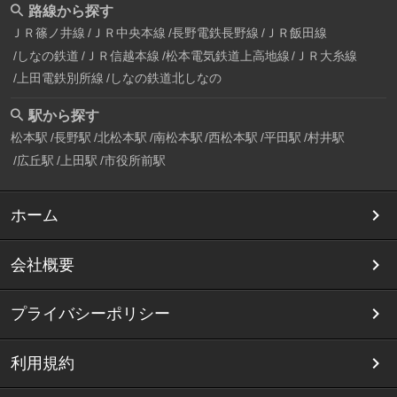
路線から探す
ＪＲ篠ノ井線
ＪＲ中央本線
長野電鉄長野線
ＪＲ飯田線
しなの鉄道
ＪＲ信越本線
松本電気鉄道上高地線
ＪＲ大糸線
上田電鉄別所線
しなの鉄道北しなの
駅から探す
松本駅
長野駅
北松本駅
南松本駅
西松本駅
平田駅
村井駅
広丘駅
上田駅
市役所前駅
ホーム
会社概要
プライバシーポリシー
利用規約