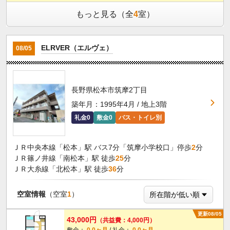
もっと見る（全
4
室）
ELRVER（エルヴェ）
08/05
長野県松本市筑摩2丁目
築年月：1995年4月 / 地上3階
礼金0
敷金0
バス・トイレ別
ＪＲ中央本線「松本」駅 バス7分「筑摩小学校口」停歩
2
分
ＪＲ篠ノ井線「南松本」駅 徒歩
25
分
ＪＲ大糸線「北松本」駅 徒歩
36
分
空室情報
（空室
1
）
更新08/05
43,000円
（共益費：4,000円）
敷金：
0.0ヶ月
/ 礼金：
0.0ヶ月