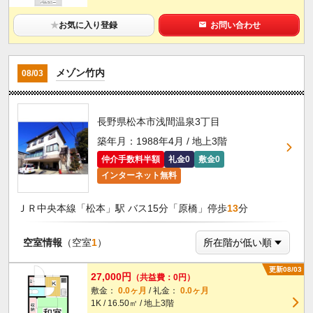
★
お気に入り登録
お問い合わせ
メゾン竹内
08/03
長野県松本市浅間温泉3丁目
築年月：1988年4月 / 地上3階
仲介手数料半額
礼金0
敷金0
インターネット無料
ＪＲ中央本線「松本」駅 バス15分「原橋」停歩
13
分
空室情報
（空室
1
）
更新08/03
27,000円
（共益費：0円）
敷金：
0.0ヶ月
/ 礼金：
0.0ヶ月
1K / 16.50㎡ / 地上3階