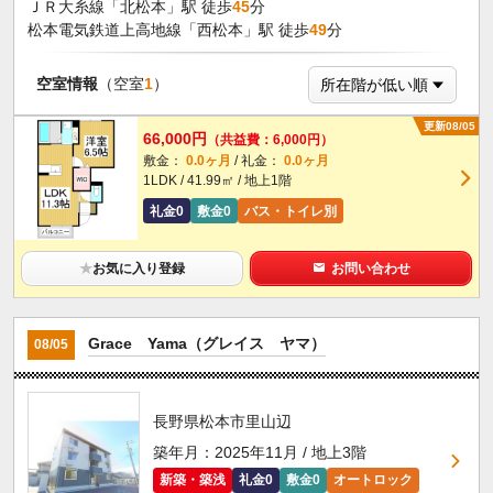
ＪＲ大糸線「北松本」駅 徒歩
45
分
松本電気鉄道上高地線「西松本」駅 徒歩
49
分
空室情報
（空室
1
）
更新08/05
66,000円
（共益費：6,000円）
敷金：
0.0ヶ月
/ 礼金：
0.0ヶ月
1LDK / 41.99㎡ / 地上1階
礼金0
敷金0
バス・トイレ別
★
お気に入り登録
お問い合わせ
Grace Yama（グレイス ヤマ）
08/05
長野県松本市里山辺
築年月：2025年11月 / 地上3階
新築・築浅
礼金0
敷金0
オートロック