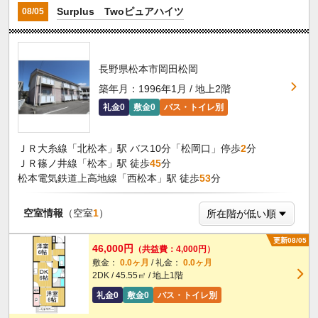
Surplus Twoピュアハイツ
08/05
長野県松本市岡田松岡
築年月：1996年1月 / 地上2階
礼金0
敷金0
バス・トイレ別
ＪＲ大糸線「北松本」駅 バス10分「松岡口」停歩
2
分
ＪＲ篠ノ井線「松本」駅 徒歩
45
分
松本電気鉄道上高地線「西松本」駅 徒歩
53
分
空室情報
（空室
1
）
更新08/05
46,000円
（共益費：4,000円）
敷金：
0.0ヶ月
/ 礼金：
0.0ヶ月
2DK / 45.55㎡ / 地上1階
礼金0
敷金0
バス・トイレ別