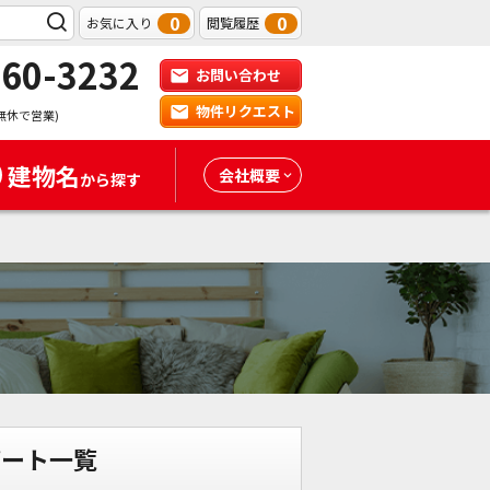
0
0
お気に入り
閲覧履歴
-60-3232
お問い合わせ
物件リクエスト
無休で営業)
建物名
会社概要
から探す
パート一覧