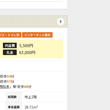
バス・トイレ別
インターネット無料
5,500円
共益費
63,000円
礼金
 徒歩
54
分
 徒歩
57
分
西松本
」駅 徒歩
68
分
地上2階
総階数
26.71m²
専有面積