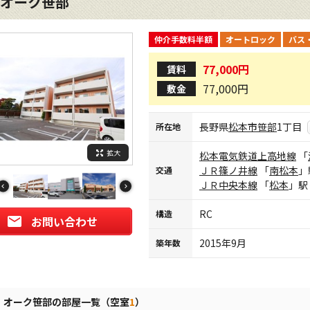
オーク笹部
仲介手数料半額
オートロック
バス
77,000円
賃料
77,000円
敷金
長野県
松本市
笹部
1丁目
所在地
拡大
松本電気鉄道上高地線
「
ＪＲ篠ノ井線
「
南松本
」
交通
ＪＲ中央本線
「
松本
」駅
RC
構造
お問い合わせ
2015年9月
築年数
オーク笹部の部屋一覧（空室
1
）