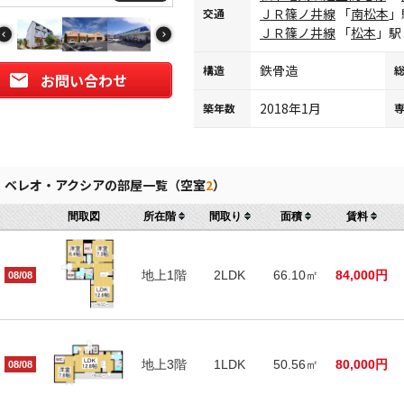
ＪＲ篠ノ井線
「
南松本
」
交通
ＪＲ篠ノ井線
「
松本
」駅
鉄骨造
構造
お問い合わせ
2018年1月
築年数
ベレオ・アクシアの部屋一覧（空室
2
）
間取図
所在階
間取り
面積
賃料
地上1階
2LDK
66.10㎡
84,000円
08/08
地上3階
1LDK
50.56㎡
80,000円
08/08