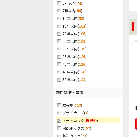
(
74
)
5年以内
(
80
)
7年以内
(
93
)
10年以内
(
101
)
15年以内
(
106
)
20年以内
(
108
)
25年以内
(
119
)
30年以内
(
126
)
35年以内
(
126
)
40年以内
(
128
)
45年以内
(
128
)
50年以内
物件特徴・設備
(
119
)
駐輪場
(
1
)
デザイナーズ
(
選択中
)
オートロック
(
97
)
宅配ボックス
(
21
)
防犯カメラ