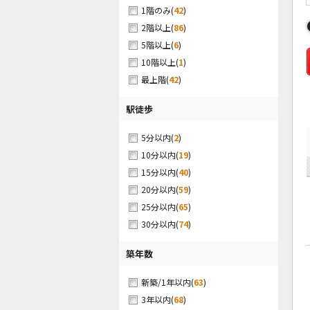
(
42
)
1階のみ
(
86
)
2階以上
(
6
)
5階以上
(
1
)
10階以上
(
42
)
最上階
駅徒歩
(
2
)
5分以内
(
19
)
10分以内
(
40
)
15分以内
(
59
)
20分以内
(
65
)
25分以内
(
74
)
30分以内
築年数
(
63
)
新築/1年以内
(
68
)
3年以内