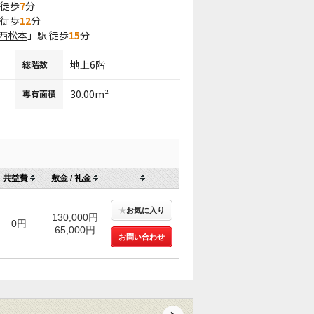
 徒歩
7
分
 徒歩
12
分
西松本
」駅 徒歩
15
分
地上6階
総階数
30.00m²
専有面積
共益費
敷金 / 礼金
★
お気に入り
130,000円
0円
65,000円
お問い合わせ