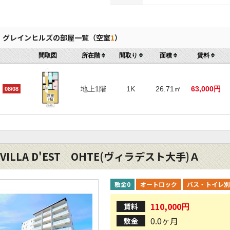
グレインヒルズの部屋一覧（空室
1
）
間取図
所在階
間取り
面積
賃料
地上1階
1K
26.71㎡
63,000円
08/08
VILLA D'EST OHTE(ヴィラデスト大手)Ａ
敷金0
オートロック
バス・トイレ別
110,000円
賃料
0.0ヶ月
敷金