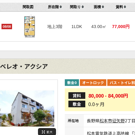
間取図
所在階
間取り
面積
賃料
地上3階
1LDK
43.00㎡
77,000円
08/08
ベレオ・アクシア
敷金0
オートロック
バス・トイレ別
80,000 - 84,000円
賃料
0.0ヶ月
敷金
長野県
松本市
征矢野
2丁
所在地
拡大
松本電気鉄道上高地線
「