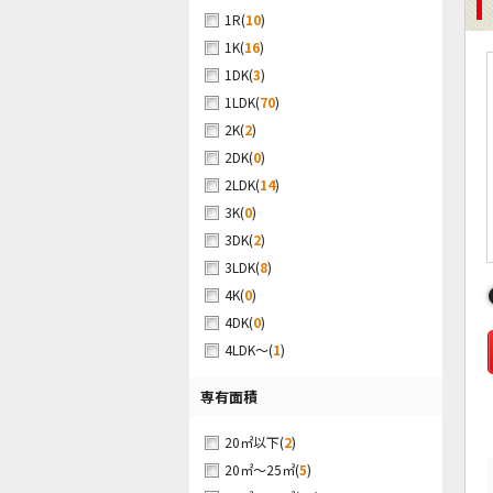
(
10
)
1R
(
16
)
1K
(
3
)
1DK
(
70
)
1LDK
(
2
)
2K
(
0
)
2DK
(
14
)
2LDK
(
0
)
3K
(
2
)
3DK
(
8
)
3LDK
(
0
)
4K
(
0
)
4DK
(
1
)
4LDK～
専有面積
(
2
)
20㎡以下
(
5
)
20㎡～25㎡