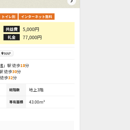
・トイレ別
インターネット無料
5,000円
共益費
77,000円
礼金
MAP
渚
」駅 徒歩
18
分
駅 徒歩
30
分
 徒歩
32
分
地上3階
総階数
43.00m²
専有面積