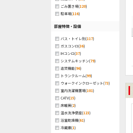
(
120
)
ごみ置き場
(
116
)
駐車場
部屋特徴・設備
(
117
)
バス・トイレ別
(
36
)
ガスコンロ
(
37
)
IHコンロ
(
79
)
システムキッチン
(
96
)
追焚機能
(
99
)
トランクルーム
(
73
)
ウォークインクローゼット
(
101
)
室内洗濯機置場
(
15
)
CATV
(
2
)
床暖房
(
123
)
温水洗浄便座
(
61
)
浴室乾燥機
(
1
)
冷蔵庫