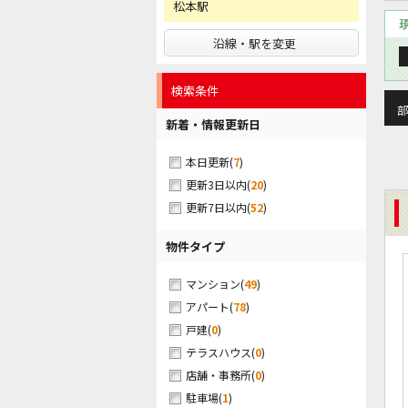
松本駅
沿線・駅を変更
検索条件
部
新着・情報更新日
(
7
)
本日更新
(
20
)
更新3日以内
(
52
)
更新7日以内
物件タイプ
(
49
)
マンション
(
78
)
アパート
(
0
)
戸建
(
0
)
テラスハウス
(
0
)
店舗・事務所
(
1
)
駐車場