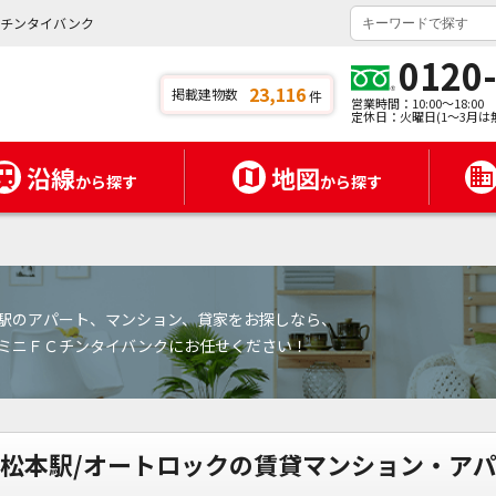
ニチンタイバンク
0120
23,116
掲載建物数
件
営業時間：10:00～18:00
定休日：火曜日(1～3月は
沿線
地図
から探す
から探す
駅のアパート、マンション、貸家をお探しなら、
ミニＦＣチンタイバンクにお任せください！
松本駅/オートロックの賃貸マンション・ア