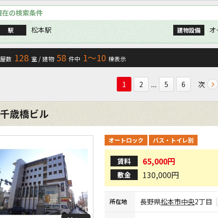
現在の検索条件
松本駅
オ
駅
建物設備
128
58
1〜10
屋数
室 / 建物
件中
棟表示
...
次
1
2
5
6
千歳橋ビル
オートロック
バス・トイレ別
65,000円
賃料
130,000円
敷金
長野県
松本市
中央
2丁目
所在地