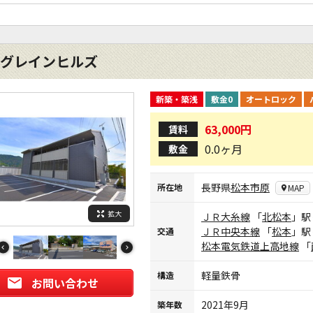
グレインヒルズ
新築・築浅
敷金0
オートロック
63,000円
賃料
0.0ヶ月
敷金
長野県
松本市
原
所在地
MAP
拡大
ＪＲ大糸線
「
北松本
」駅
ＪＲ中央本線
「
松本
」駅
交通
松本電気鉄道上高地線
「
軽量鉄骨
構造
お問い合わせ
2021年9月
築年数