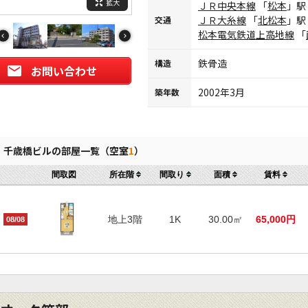
拡大
ＪＲ中央本線
「
松本
」駅
ＪＲ大糸線
「
北松本
」駅
交通
松本電気鉄道上高地線
「
鉄骨造
構造
お問い合わせ
2002年3月
築年数
千歳橋ビルの部屋一覧（空室
1
）
間取図
所在階
間取り
面積
賃料
地上3階
1K
30.00㎡
65,000円
08/08