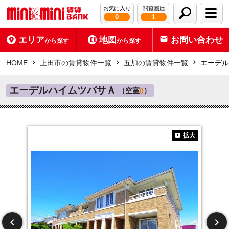
お気に入り
閲覧履歴
0
1
エリア
地図
お問い合わせ
から探す
から探す
HOME
上田市の賃貸物件一覧
五加の賃貸物件一覧
エーデル
エーデルハイムツバサＡ
（空室
）
0
拡大