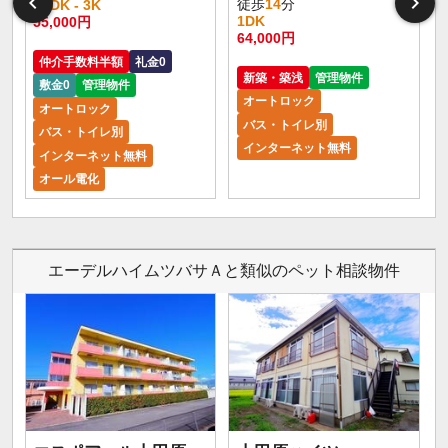
徒歩
14
分
2LDK - 3K
1DK
55,000円
64,000円
仲介手数料半額
礼金0
新築・築浅
管理物件
敷金0
管理物件
オートロック
オートロック
バス・トイレ別
バス・トイレ別
インターネット無料
インターネット無料
オール電化
エーデルハイムツバサＡと類似のペット相談物件