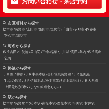
お問い合わせ・来店予約
市区町村から探す
松本市
長野市
上田市
飯田市
塩尻市
千曲市
伊那市
岡谷市
佐久市
諏訪市
町名から探す
広丘吉田
中箕輪
里山辺
三輪
稲葉
井川城
高田
島内
広丘高出
笹賀
路線から探す
ＪＲ篠ノ井線
ＪＲ中央本線
長野電鉄長野線
ＪＲ飯田線
しなの鉄道
ＪＲ信越本線
松本電気鉄道上高地線
ＪＲ大糸線
上田電鉄別所線
しなの鉄道北しなの
駅から探す
松本駅
長野駅
北松本駅
南松本駅
西松本駅
平田駅
村井駅