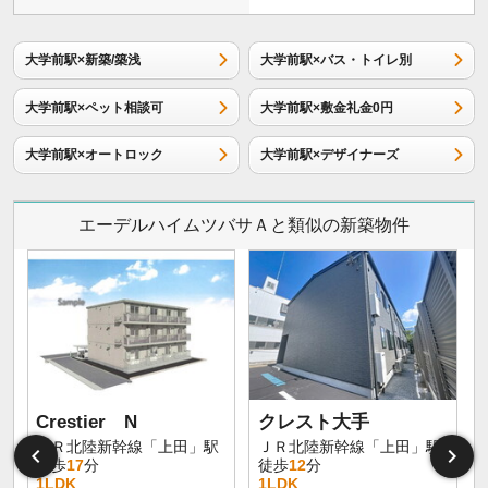
大学前駅×新築/築浅
大学前駅×バス・トイレ別
大学前駅×ペット相談可
大学前駅×敷金礼金0円
大学前駅×オートロック
大学前駅×デザイナーズ
エーデルハイムツバサＡと類似の新築物件
Crestier N
クレスト大手
ＪＲ北陸新幹線「上田」駅
ＪＲ北陸新幹線「上田」駅
徒歩
17
分
徒歩
12
分
1LDK
1LDK