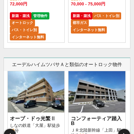
72,000円
70,000 - 75,000円
新築・築浅
管理物件
新築・築浅
バス・トイレ別
オートロック
都市ガス
バス・トイレ別
インターネット無料
インターネット無料
エーデルハイムツバサＡと類似のオートロック物件
オーブ・ドゥ光繁Ⅱ
コンフォーティア踏入
B
しなの鉄道「大屋」駅徒歩
ＪＲ北陸新幹線「上田」駅
25
分