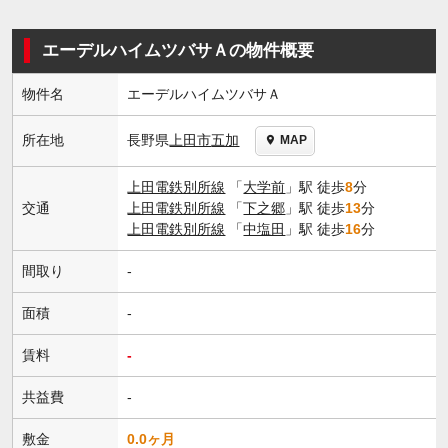
エーデルハイムツバサＡの物件概要
物件名
エーデルハイムツバサＡ
長野県
上田市
五加
所在地
MAP
上田電鉄別所線
「
大学前
」駅 徒歩
8
分
交通
上田電鉄別所線
「
下之郷
」駅 徒歩
13
分
上田電鉄別所線
「
中塩田
」駅 徒歩
16
分
間取り
-
面積
-
賃料
-
共益費
-
敷金
0.0ヶ月