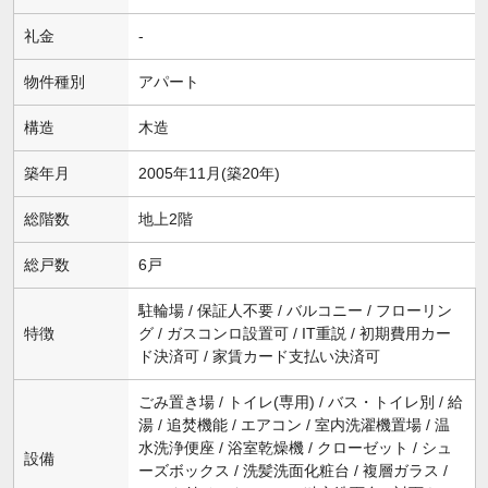
礼金
-
物件種別
アパート
構造
木造
築年月
2005年11月(築20年)
総階数
地上2階
総戸数
6戸
駐輪場 / 保証人不要 / バルコニー / フローリン
特徴
グ / ガスコンロ設置可 / IT重説 / 初期費用カー
ド決済可 / 家賃カード支払い決済可
ごみ置き場 / トイレ(専用) / バス・トイレ別 / 給
湯 / 追焚機能 / エアコン / 室内洗濯機置場 / 温
水洗浄便座 / 浴室乾燥機 / クローゼット / シュ
設備
ーズボックス / 洗髪洗面化粧台 / 複層ガラス /