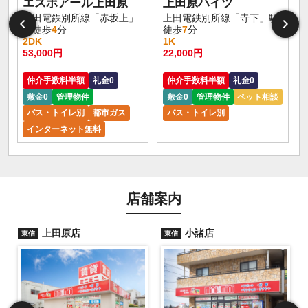
エスポアール上田原
上田原ハイツ
上田電鉄別所線「赤坂上」
上田電鉄別所線「寺下」駅
2
駅徒歩
4
分
徒歩
7
分
2DK
1K
53,000円
22,000円
仲介手数料半額
礼金0
仲介手数料半額
礼金0
敷金0
管理物件
敷金0
管理物件
ペット相談
バス・トイレ別
都市ガス
バス・トイレ別
インターネット無料
店舗案内
上田原店
小諸店
東信
東信