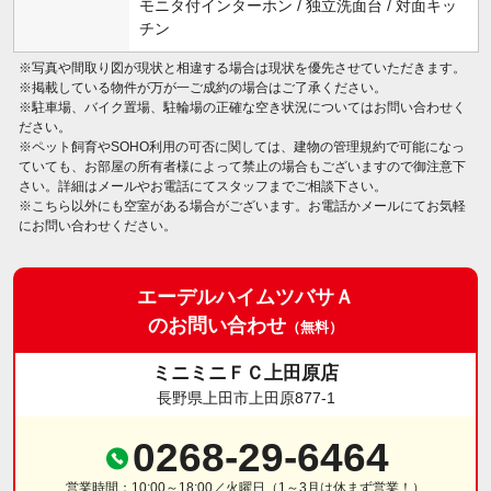
モニタ付インターホン / 独立洗面台 / 対面キッ
チン
※写真や間取り図が現状と相違する場合は現状を優先させていただきます。
※掲載している物件が万が一ご成約の場合はご了承ください。
※駐車場、バイク置場、駐輪場の正確な空き状況についてはお問い合わせく
ださい。
※ペット飼育やSOHO利用の可否に関しては、建物の管理規約で可能になっ
ていても、お部屋の所有者様によって禁止の場合もございますので御注意下
さい。詳細はメールやお電話にてスタッフまでご相談下さい。
※こちら以外にも空室がある場合がございます。お電話かメールにてお気軽
にお問い合わせください。
エーデルハイムツバサＡ
のお問い合わせ
（無料）
ミニミニＦＣ上田原店
長野県上田市上田原877-1
0268-29-6464
営業時間：10:00～18:00／火曜日（1～3月は休まず営業！）