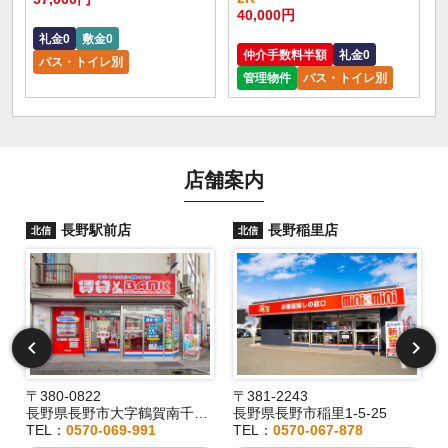
40,000円
礼金0
敷金0
仲介手数料半額
礼金0
バス・トイレ別
管理物件
バス・トイレ別
店舗案内
長野駅前店
長野稲里店
北信
北信
〒380-0822
〒381-2243
長野県長野市大字鶴賀南千歳町826
長野県長野市稲里1-5-25
TEL：
0570-069-991
TEL：
0570-067-878