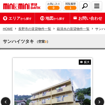
お気に入り
閲覧履歴
0
1
エリア
地図
お問い合わせ
から探す
から探す
HOME
長野市の賃貸物件一覧
箱清水の賃貸物件一覧
サンハ
サンハイツタキ
（空室
）
0
拡大