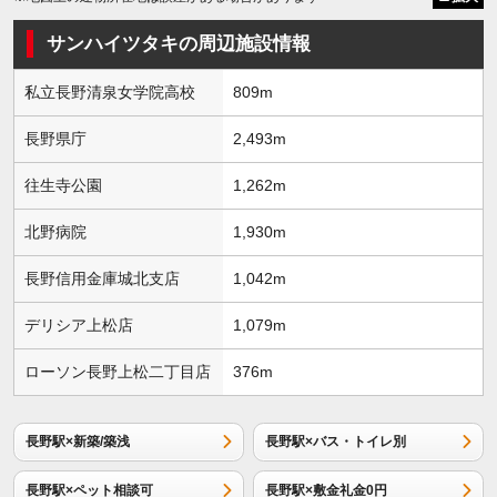
サンハイツタキの周辺施設情報
私立長野清泉女学院高校
809m
長野県庁
2,493m
往生寺公園
1,262m
北野病院
1,930m
長野信用金庫城北支店
1,042m
デリシア上松店
1,079m
ローソン長野上松二丁目店
376m
長野駅×新築/築浅
長野駅×バス・トイレ別
長野駅×ペット相談可
長野駅×敷金礼金0円