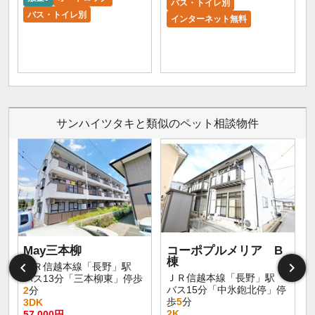
バス・トイレ別
バス・トイレ別
インターネット無料
サンハイツタキと類似のペット相談物件
May三本柳
コーポプルメリア B
棟
ＪＲ信越本線「長野」駅
ＪＲ信越本線「長野」駅
バス13分「三本柳東」停歩
バス15分「中氷鉋北停」停
2
分
歩
5
分
3DK
2K
57,000円