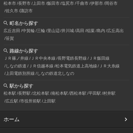
松本市
長野市
上田市
飯田市
塩尻市
千曲市
伊那市
岡谷市
佐久市
諏訪市
町名から探す
広丘吉田
中箕輪
三輪
里山辺
井川城
高田
稲葉
島内
広丘高出
笹賀
路線から探す
ＪＲ篠ノ井線
ＪＲ中央本線
長野電鉄長野線
ＪＲ飯田線
しなの鉄道
ＪＲ信越本線
松本電気鉄道上高地線
ＪＲ大糸線
上田電鉄別所線
しなの鉄道北しなの
駅から探す
松本駅
長野駅
北松本駅
南松本駅
西松本駅
平田駅
村井駅
広丘駅
市役所前駅
上田駅
ホーム