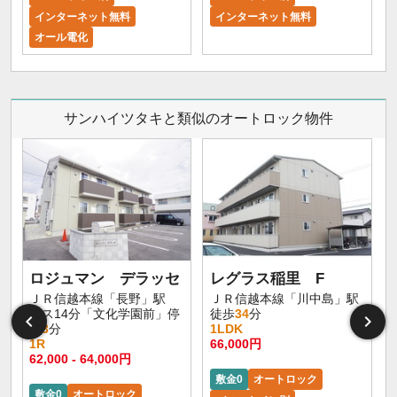
インターネット無料
インターネット無料
オール電化
サンハイツタキと類似のオートロック物件
ロジュマン デラッセ
レグラス稲里 F
ＪＲ信越本線「長野」駅
ＪＲ信越本線「川中島」駅
バス14分「文化学園前」停
徒歩
34
分
歩
3
分
1LDK
1R
66,000円
62,000 - 64,000円
敷金0
オートロック
敷金0
オートロック