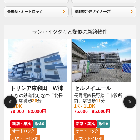
長野駅×オートロック
長野駅×デザイナーズ
サンハイツタキと類似の新築物件
トリシア東和田 W棟
セルメイユール
しなの鉄道北しなの「北長
長野電鉄長野線「市役所
野」駅徒歩
26
分
前」駅徒歩
11
分
1LDK
1K - 1LDK
1
79,000 - 83,000円
75,000 - 85,000円
6
新築・築浅
敷金0
新築・築浅
敷金0
オートロック
オートロック
バス・トイレ別
バス・トイレ別