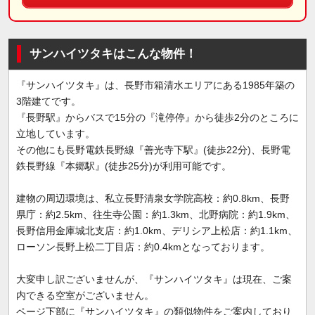
サンハイツタキはこんな物件！
『サンハイツタキ』は、長野市箱清水エリアにある1985年築の
3階建てです。
『長野駅』からバスで15分の『滝停停』から徒歩2分のところに
立地しています。
その他にも長野電鉄長野線『善光寺下駅』(徒歩22分)、長野電
鉄長野線『本郷駅』(徒歩25分)が利用可能です。
建物の周辺環境は、私立長野清泉女学院高校：約0.8km、長野
県庁：約2.5km、往生寺公園：約1.3km、北野病院：約1.9km、
長野信用金庫城北支店：約1.0km、デリシア上松店：約1.1km、
ローソン長野上松二丁目店：約0.4kmとなっております。
大変申し訳ございませんが、『サンハイツタキ』は現在、ご案
内できる空室がございません。
ページ下部に『サンハイツタキ』の類似物件をご案内しており