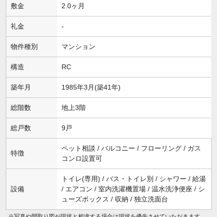
敷金
2.0ヶ月
礼金
-
物件種別
マンション
構造
RC
築年月
1985年3月(築41年)
総階数
地上3階
総戸数
9戸
ペット相談 / バルコニー / フローリング / ガス
特徴
コンロ設置可
トイレ(専用) / バス・トイレ別 / シャワー / 給湯
設備
/ エアコン / 室内洗濯機置場 / 温水洗浄便座 / シ
ューズボックス / 収納 / 独立洗面台
※写真や間取り図が現状と相違する場合は現状を優先させていただきます。