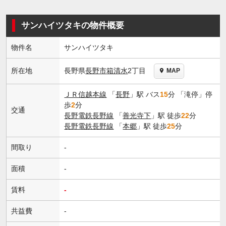
サンハイツタキの物件概要
物件名
サンハイツタキ
長野県
長野市
箱清水
2丁目
所在地
MAP
ＪＲ信越本線
「
長野
」駅 バス
15
分 「滝停」停
歩
2
分
交通
長野電鉄長野線
「
善光寺下
」駅 徒歩
22
分
長野電鉄長野線
「
本郷
」駅 徒歩
25
分
間取り
-
面積
-
賃料
-
共益費
-