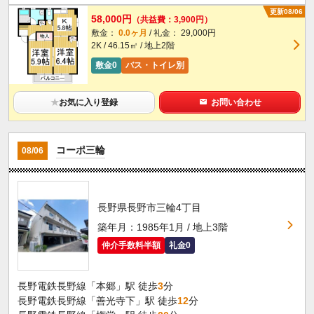
更新08/06
58,000円
（共益費：3,900円）
敷金：
0.0ヶ月
/ 礼金： 29,000円
2K / 46.15㎡ / 地上2階
敷金0
バス・トイレ別
★
お気に入り登録
お問い合わせ
コーポ三輪
08/06
長野県長野市三輪4丁目
築年月：1985年1月 / 地上3階
仲介手数料半額
礼金0
長野電鉄長野線「本郷」駅 徒歩
3
分
長野電鉄長野線「善光寺下」駅 徒歩
12
分