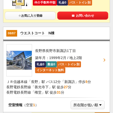
仲介手数料半額
礼金0
バス・トイレ別
★
お気に入り登録
お問い合わせ
ウエストコート N棟
08/07
長野県長野市新諏訪1丁目
築年月：1999年2月 / 地上2階
礼金0
敷金0
バス・トイレ別
インターネット無料
ＪＲ信越本線「長野」駅 バス12分「新諏訪」停歩
5
分
長野電鉄長野線「善光寺下」駅 徒歩
27
分
長野電鉄長野線「権堂」駅 徒歩
31
分
空室情報
（空室
1
）