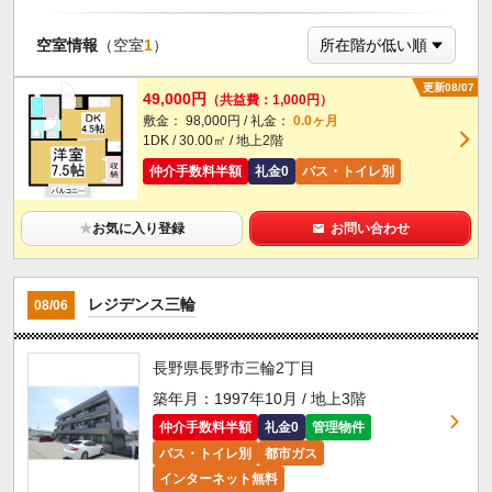
空室情報
（空室
1
）
更新08/07
49,000円
（共益費：1,000円）
敷金： 98,000円 / 礼金：
0.0ヶ月
1DK / 30.00㎡ / 地上2階
仲介手数料半額
礼金0
バス・トイレ別
★
お気に入り登録
お問い合わせ
レジデンス三輪
08/06
長野県長野市三輪2丁目
築年月：1997年10月 / 地上3階
仲介手数料半額
礼金0
管理物件
バス・トイレ別
都市ガス
インターネット無料