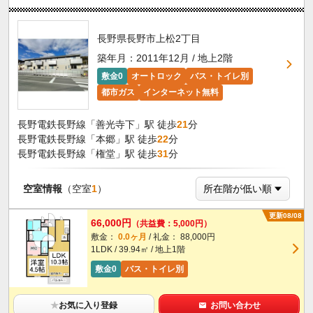
長野県長野市上松2丁目
築年月：2011年12月 / 地上2階
敷金0
オートロック
バス・トイレ別
都市ガス
インターネット無料
長野電鉄長野線「善光寺下」駅 徒歩
21
分
長野電鉄長野線「本郷」駅 徒歩
22
分
長野電鉄長野線「権堂」駅 徒歩
31
分
空室情報
（空室
1
）
更新08/08
66,000円
（共益費：5,000円）
敷金：
0.0ヶ月
/ 礼金： 88,000円
1LDK / 39.94㎡ / 地上1階
敷金0
バス・トイレ別
★
お気に入り登録
お問い合わせ