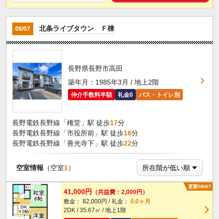
北条ライブタウン Ｆ棟
08/07
長野県長野市高田
築年月：1985年3月 / 地上2階
仲介手数料半額
礼金0
バス・トイレ別
長野電鉄長野線「権堂」駅 徒歩
17
分
長野電鉄長野線「市役所前」駅 徒歩
18
分
長野電鉄長野線「善光寺下」駅 徒歩
22
分
空室情報
（空室
1
）
更新08/07
41,000円
（共益費：2,000円）
敷金： 82,000円 / 礼金：
0.0ヶ月
2DK / 35.67㎡ / 地上1階