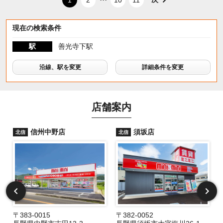
現在の検索条件
駅
善光寺下駅
沿線、駅を変更
詳細条件を変更
店舗案内
信州中野店
須坂店
北信
北信
〒383-0015
〒382-0052