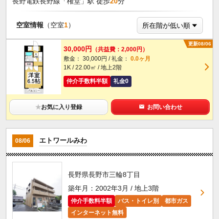
長野電鉄長野線「権堂」駅 徒歩
20
分
空室情報
（空室
1
）
更新08/06
30,000円
（共益費：2,000円）
敷金： 30,000円 / 礼金：
0.0ヶ月
1K / 22.00㎡ / 地上2階
仲介手数料半額
礼金0
★
お気に入り登録
お問い合わせ
エトワールみわ
08/06
長野県長野市三輪8丁目
築年月：2002年3月 / 地上3階
仲介手数料半額
バス・トイレ別
都市ガス
インターネット無料