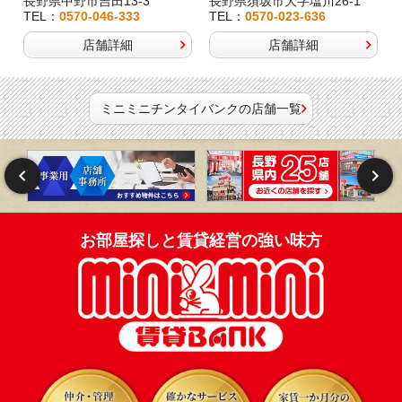
長野県中野市吉田13-3
長野県須坂市大字塩川26-1
TEL：
0570-046-333
TEL：
0570-023-636
店舗詳細
店舗詳細
ミニミニチンタイバンクの店舗一覧
お部屋探しと賃貸経営の強い味方