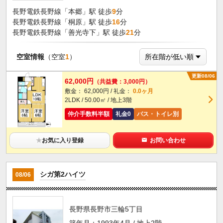
長野電鉄長野線「本郷」駅 徒歩
9
分
長野電鉄長野線「桐原」駅 徒歩
16
分
長野電鉄長野線「善光寺下」駅 徒歩
21
分
空室情報
（空室
1
）
更新08/06
62,000円
（共益費：3,000円）
敷金： 62,000円 / 礼金：
0.0ヶ月
2LDK / 50.00㎡ / 地上3階
仲介手数料半額
礼金0
バス・トイレ別
★
お気に入り登録
お問い合わせ
シガ第2ハイツ
08/06
長野県長野市三輪5丁目