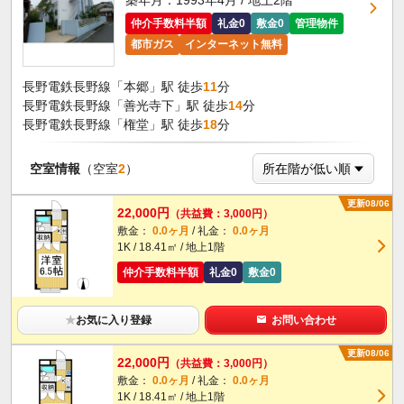
築年月：1993年4月 / 地上2階
仲介手数料半額
礼金0
敷金0
管理物件
都市ガス
インターネット無料
長野電鉄長野線「本郷」駅 徒歩
11
分
長野電鉄長野線「善光寺下」駅 徒歩
14
分
長野電鉄長野線「権堂」駅 徒歩
18
分
空室情報
（空室
2
）
更新08/06
22,000円
（共益費：3,000円）
敷金：
0.0ヶ月
/ 礼金：
0.0ヶ月
1K / 18.41㎡ / 地上1階
仲介手数料半額
礼金0
敷金0
★
お気に入り登録
お問い合わせ
更新08/06
22,000円
（共益費：3,000円）
敷金：
0.0ヶ月
/ 礼金：
0.0ヶ月
1K / 18.41㎡ / 地上1階