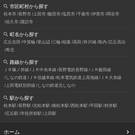
市区町村から探す
松本市
長野市
上田市
飯田市
塩尻市
千曲市
伊那市
岡谷市
佐久市
諏訪市
町名から探す
広丘吉田
中箕輪
里山辺
三輪
稲葉
高田
井川城
島内
広丘高出
寿北
路線から探す
ＪＲ篠ノ井線
ＪＲ中央本線
長野電鉄長野線
ＪＲ飯田線
しなの鉄道
ＪＲ信越本線
松本電気鉄道上高地線
ＪＲ大糸線
上田電鉄別所線
しなの鉄道北しなの
駅から探す
松本駅
長野駅
北松本駅
南松本駅
西松本駅
平田駅
村井駅
広丘駅
市役所前駅
上田駅
ホーム