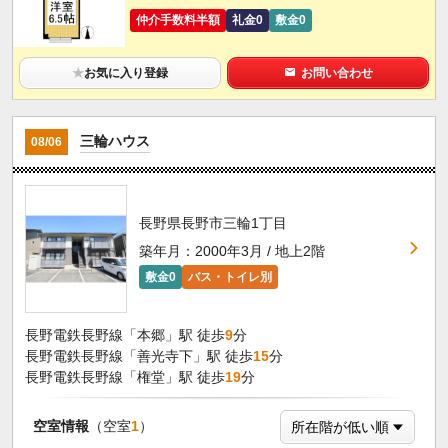
仲介手数料半額
礼金0
敷金0
★
お気に入り登録
お問い合わせ
三輪ハウス
08/06
長野県長野市三輪1丁目
築年月：2000年3月 / 地上2階
敷金0
バス・トイレ別
長野電鉄長野線「本郷」駅 徒歩
9
分
長野電鉄長野線「善光寺下」駅 徒歩
15
分
長野電鉄長野線「権堂」駅 徒歩
19
分
空室情報
（空室
1
）