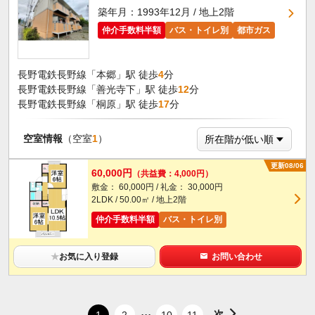
築年月：1993年12月 / 地上2階
仲介手数料半額
バス・トイレ別
都市ガス
長野電鉄長野線「本郷」駅 徒歩
4
分
長野電鉄長野線「善光寺下」駅 徒歩
12
分
長野電鉄長野線「桐原」駅 徒歩
17
分
空室情報
（空室
1
）
更新08/06
60,000円
（共益費：4,000円）
敷金： 60,000円 / 礼金： 30,000円
2LDK / 50.00㎡ / 地上2階
仲介手数料半額
バス・トイレ別
★
お気に入り登録
お問い合わせ
...
次
1
2
10
11