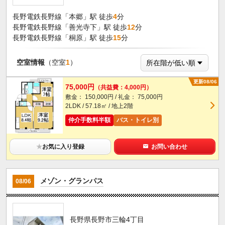
長野電鉄長野線「本郷」駅 徒歩
4
分
長野電鉄長野線「善光寺下」駅 徒歩
12
分
長野電鉄長野線「桐原」駅 徒歩
15
分
空室情報
（空室
1
）
更新08/06
75,000円
（共益費：4,000円）
敷金： 150,000円 / 礼金： 75,000円
2LDK / 57.18㎡ / 地上2階
仲介手数料半額
バス・トイレ別
★
お気に入り登録
お問い合わせ
メゾン・グランパス
08/06
長野県長野市三輪4丁目