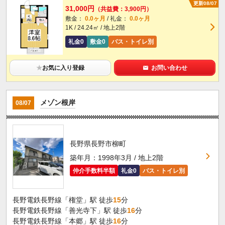
更新08/07
31,000円
（共益費：3,900円）
敷金：
0.0ヶ月
/ 礼金：
0.0ヶ月
1K / 24.24㎡ / 地上2階
礼金0
敷金0
バス・トイレ別
★
お気に入り登録
お問い合わせ
メゾン根岸
08/07
長野県長野市柳町
築年月：1998年3月 / 地上2階
仲介手数料半額
礼金0
バス・トイレ別
長野電鉄長野線「権堂」駅 徒歩
15
分
長野電鉄長野線「善光寺下」駅 徒歩
16
分
長野電鉄長野線「本郷」駅 徒歩
16
分