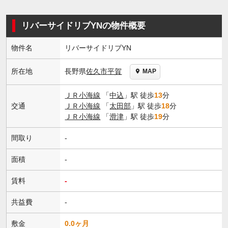
リバーサイドリブYNの物件概要
物件名
リバーサイドリブYN
長野県
佐久市
平賀
所在地
MAP
ＪＲ小海線
「
中込
」駅 徒歩
13
分
交通
ＪＲ小海線
「
太田部
」駅 徒歩
18
分
ＪＲ小海線
「
滑津
」駅 徒歩
19
分
間取り
-
面積
-
賃料
-
共益費
-
敷金
0.0ヶ月