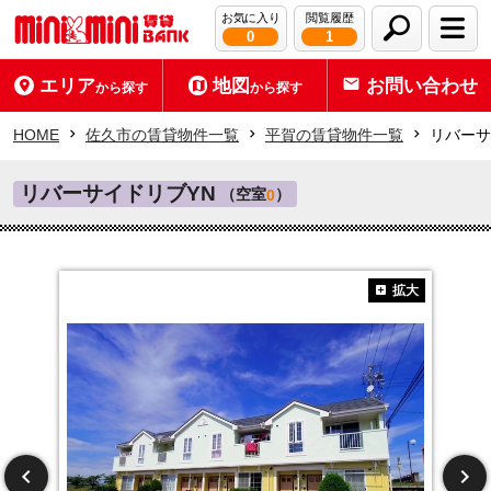
お気に入り
閲覧履歴
0
1
エリア
地図
お問い合わせ
から探す
から探す
HOME
佐久市の賃貸物件一覧
平賀の賃貸物件一覧
リバーサ
リバーサイドリブYN
（空室
）
0
拡大