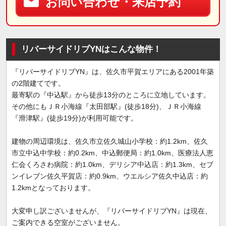
お問い合わせ・来店予約
リバーサイドリブYNはこんな物件！
『リバーサイドリブYN』は、佐久市平賀エリアにある2001年築
の2階建てです。
最寄駅の『中込駅』から徒歩13分のところに立地しています。
その他にもＪＲ小海線『太田部駅』(徒歩18分)、ＪＲ小海線
『滑津駅』(徒歩19分)が利用可能です。
建物の周辺環境は、佐久市立佐久城山小学校：約1.2km、佐久
市立中込中学校：約0.2km、中込郵便局：約1.0km、医療法人恵
仁会くろさわ病院：約1.0km、デリシア中込店：約1.3km、セブ
ンイレブン佐久平賀店：約0.9km、ウエルシア佐久中込店：約
1.2kmとなっております。
大変申し訳ございませんが、『リバーサイドリブYN』は現在、
ご案内できる空室がございません。