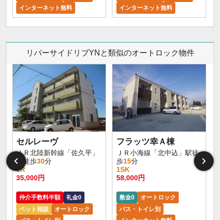
インターネット無料
インターネット無料
リバーサイドリブYNと類似のオートロック物件
セルレーヴ
フラッツ幸Ａ棟
ＪＲ北陸新幹線「佐久平」
ＪＲ小海線「北中込」駅徒
駅徒歩
30
分
歩
15
分
1R
1SK
35,000円
58,000円
仲介手数料半額
礼金0
敷金0
オートロック
ペット相談
オートロック
バス・トイレ別