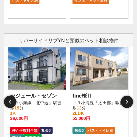
バス・トイレ別
インターネット無料
リバーサイドリブYNと類似のペット相談物件
セジュール・セゾン
fine桜Ⅱ
ＪＲ小海線「北中込」駅徒
ＪＲ小海線「太田部」駅徒
歩
15
分
歩
13
分
1K
2LDK
36,000円
55,000円
仲介手数料半額
礼金0
敷金0
バス・トイレ別