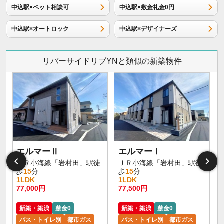
中込駅×ペット相談可
中込駅×敷金礼金0円
中込駅×オートロック
中込駅×デザイナーズ
リバーサイドリブYNと類似の新築物件
エルマーⅡ
エルマーⅠ
ＪＲ小海線「岩村田」駅徒
ＪＲ小海線「岩村田」駅徒
歩
15
分
歩
15
分
1LDK
1LDK
77,000円
77,500円
新築・築浅
敷金0
新築・築浅
敷金0
バス・トイレ別
都市ガス
バス・トイレ別
都市ガス