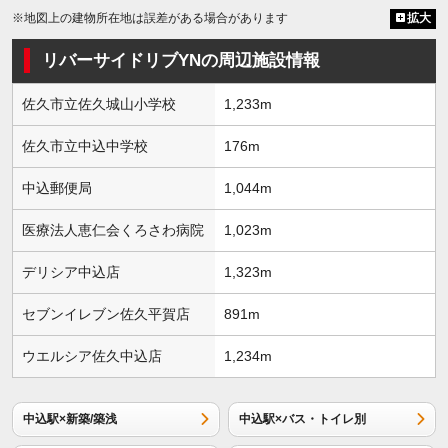
※地図上の建物所在地は誤差がある場合があります
拡大
リバーサイドリブYNの周辺施設情報
佐久市立佐久城山小学校
1,233m
佐久市立中込中学校
176m
中込郵便局
1,044m
医療法人恵仁会くろさわ病院
1,023m
デリシア中込店
1,323m
セブンイレブン佐久平賀店
891m
ウエルシア佐久中込店
1,234m
中込駅×新築/築浅
中込駅×バス・トイレ別