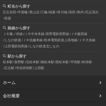
町名から探す
広丘吉田
中箕輪
里山辺
三輪
稲葉
井川城
高田
島内
広丘高出
笹賀
路線から探す
ＪＲ篠ノ井線
ＪＲ中央本線
長野電鉄長野線
ＪＲ飯田線
しなの鉄道
ＪＲ信越本線
松本電気鉄道上高地線
ＪＲ大糸線
上田電鉄別所線
しなの鉄道北しなの
駅から探す
松本駅
長野駅
北松本駅
南松本駅
西松本駅
平田駅
村井駅
広丘駅
市役所前駅
上田駅
ホーム
会社概要