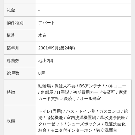
礼金
-
物件種別
アパート
構造
木造
築年月
2001年9月(築24年)
総階数
地上2階
総戸数
8戸
駐輪場 / 保証人不要 / BSアンテナ / バルコニー
特徴
/ 角部屋 / IT重説 / 初期費用カード決済可 / 家賃
カード支払い決済可 / オール洋室
トイレ(専用) / バス・トイレ別 / ガスコンロ / 給
湯 / 追焚機能 / 室内洗濯機置場 / 温水洗浄便座 /
設備
クローゼット / シューズボックス / 洗髪洗面化
粧台 / モニタ付インターホン / 独立洗面台