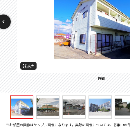
拡大
拡大
拡大
拡大
拡大
拡大
拡大
周辺施設：高校・高専
周辺施設：スーパー
周辺施設：郵便局
周辺施設：中学校
周辺施設：小学校
周辺施設：役所
外観
※お部屋の画像はサンプル画像になります。実際の画像については、募集中の