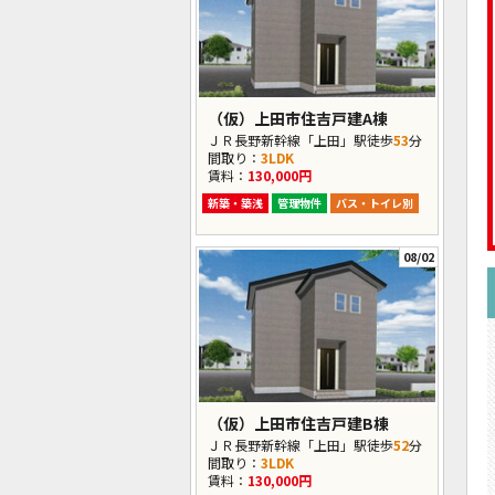
（仮）上田市住吉戸建A棟
ＪＲ長野新幹線「上田」駅徒歩
53
分
間取り：
3LDK
賃料：
130,000円
新築・築浅
管理物件
バス・トイレ別
08/02
（仮）上田市住吉戸建B棟
ＪＲ長野新幹線「上田」駅徒歩
52
分
間取り：
3LDK
賃料：
130,000円