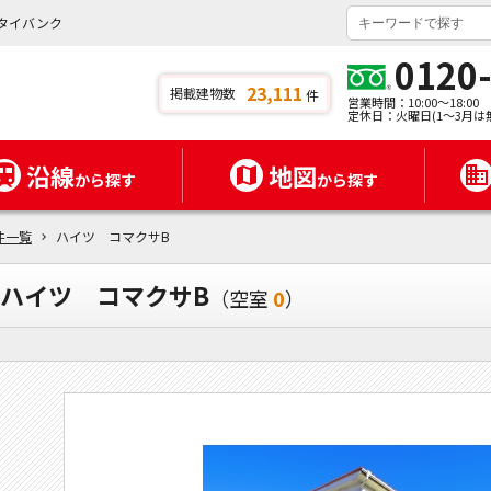
タイバンク
0120
23,111
掲載建物数
件
営業時間：10:00～18:00
定休日：火曜日(1～3月は
沿線
地図
から探す
から探す
件一覧
ハイツ コマクサB
ハイツ コマクサB
（空室
0
）