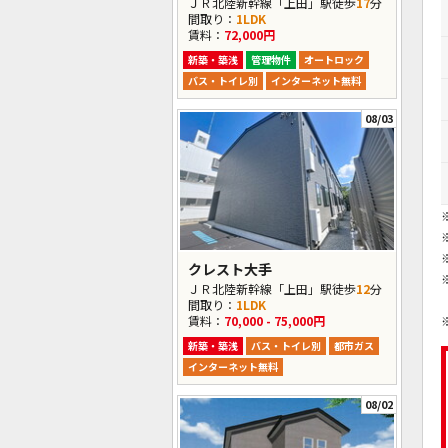
ＪＲ北陸新幹線「上田」駅徒歩
17
分
間取り：
1LDK
賃料：
72,000円
新築・築浅
管理物件
オートロック
バス・トイレ別
インターネット無料
08/03
クレスト大手
ＪＲ北陸新幹線「上田」駅徒歩
12
分
間取り：
1LDK
賃料：
70,000 - 75,000円
新築・築浅
バス・トイレ別
都市ガス
インターネット無料
08/02