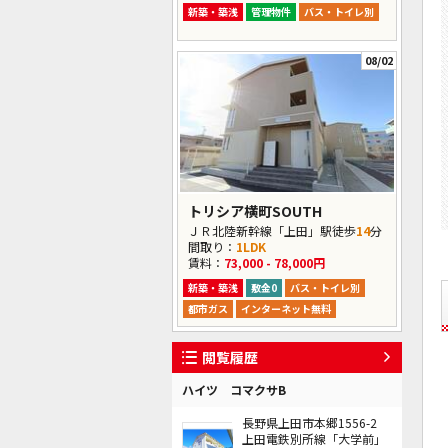
新築・築浅
管理物件
バス・トイレ別
08/02
トリシア横町SOUTH
ＪＲ北陸新幹線「上田」駅徒歩
14
分
間取り：
1LDK
賃料：
73,000 - 78,000円
新築・築浅
敷金0
バス・トイレ別
都市ガス
インターネット無料
閲覧履歴
ハイツ コマクサB
長野県上田市本郷1556-2
上田電鉄別所線「大学前」