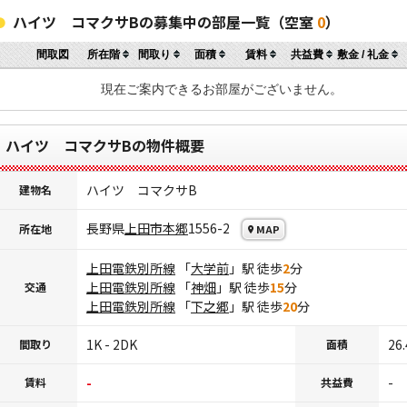
ハイツ コマクサBの募集中の部屋一覧（空室
0
）
間取図
所在階
間取り
面積
賃料
共益費
敷金 / 礼金
現在ご案内できるお部屋がございません。
ハイツ コマクサBの物件概要
ハイツ コマクサB
建物名
長野県
上田市
本郷
1556-2
所在地
MAP
上田電鉄別所線
「
大学前
」駅 徒歩
2
分
上田電鉄別所線
「
神畑
」駅 徒歩
15
分
交通
上田電鉄別所線
「
下之郷
」駅 徒歩
20
分
1K - 2DK
26
間取り
面積
-
-
賃料
共益費