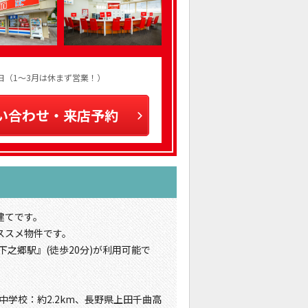
火曜日（1～3月は休まず営業！）
い合わせ・来店予約
建てです。
ススメ物件です。
下之郷駅』(徒歩20分)が利用可能で
中学校：約2.2km、長野県上田千曲高