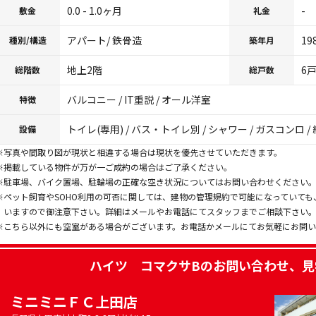
0.0 - 1.0ヶ月
-
敷金
礼金
アパート/ 鉄骨造
19
種別/構造
築年月
地上2階
6
総階数
総戸数
バルコニー / IT重説 / オール洋室
特徴
トイレ(専用) / バス・トイレ別 / シャワー / ガスコンロ /
設備
※写真や間取り図が現状と相違する場合は現状を優先させていただきます。
※掲載している物件が万が一ご成約の場合はご了承ください。
※駐車場、バイク置場、駐輪場の正確な空き状況についてはお問い合わせください
※ペット飼育やSOHO利用の可否に関しては、建物の管理規約で可能になっていて
いますので御注意下さい。詳細はメールやお電話にてスタッフまでご相談下さい
※こちら以外にも空室がある場合がございます。お電話かメールにてお気軽にお問
ハイツ コマクサB
のお問い合わせ、見
ミニミニＦＣ上田店