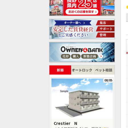
新築
オートロック
ペット相談
08/05
Crestier N