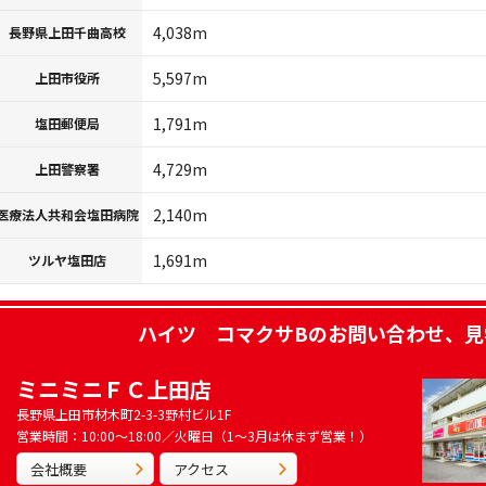
4,038m
長野県上田千曲高校
5,597m
上田市役所
1,791m
塩田郵便局
4,729m
上田警察署
2,140m
医療法人共和会塩田病院
1,691m
ツルヤ塩田店
ハイツ コマクサB
のお問い合わせ、見
ミニミニＦＣ上田店
長野県上田市材木町2-3-3野村ビル1F
営業時間：10:00～18:00／火曜日（1～3月は休まず営業！）
会社概要
アクセス