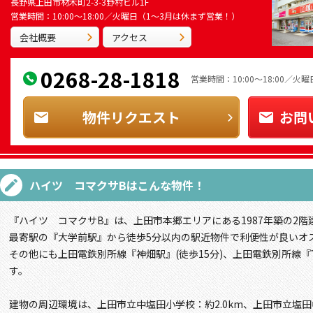
長野県上田市材木町2-3-3野村ビル1F
営業時間：10:00～18:00／火曜日（1～3月は休まず営業！）
会社概要
アクセス
0268-28-1818
営業時間：10:00～18:00／
物件リクエスト
お問
ハイツ コマクサB
はこんな物件！
『ハイツ コマクサB』は、上田市本郷エリアにある1987年築の2階
最寄駅の『大学前駅』から徒歩5分以内の駅近物件で利便性が良いオ
その他にも上田電鉄別所線『神畑駅』(徒歩15分)、上田電鉄別所線『
す。
建物の周辺環境は、上田市立中塩田小学校：約2.0km、上田市立塩田