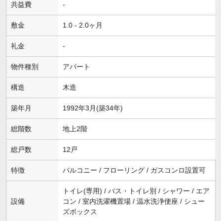
共益費
-
敷金
1.0 - 2.0ヶ月
礼金
-
物件種別
アパート
構造
木造
築年月
1992年3月(築34年)
総階数
地上2階
総戸数
12戸
特徴
バルコニー / フローリング / ガスコンロ設置可
トイレ(専用) / バス・トイレ別 / シャワー / エア
設備
コン / 室内洗濯機置場 / 温水洗浄便座 / シュー
ズボックス