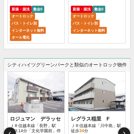
新築・築浅
敷金0
新築・築浅
敷金0
オートロック
オートロック
バス・トイレ別
バス・トイレ別
インターネット無料
インターネット無料
オール電化
シティハイツグリーンパークと類似のオートロック物件
ロジュマン デラッセ
レグラス稲里 F
ＪＲ信越本線「長野」駅
ＪＲ信越本線「川中島」駅
バス14分「文化学園前」停
徒歩
34
分