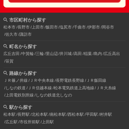
市区町村から探す
松本市
長野市
上田市
飯田市
塩尻市
千曲市
伊那市
岡谷市
佐久市
諏訪市
町名から探す
広丘吉田
中箕輪
三輪
里山辺
井川城
高田
稲葉
島内
広丘高出
笹賀
路線から探す
ＪＲ篠ノ井線
ＪＲ中央本線
長野電鉄長野線
ＪＲ飯田線
しなの鉄道
ＪＲ信越本線
松本電気鉄道上高地線
ＪＲ大糸線
上田電鉄別所線
しなの鉄道北しなの
駅から探す
松本駅
長野駅
北松本駅
南松本駅
西松本駅
平田駅
村井駅
広丘駅
市役所前駅
上田駅