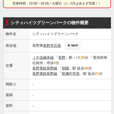
営業時間：10:00～18:00／火曜日（1～3月は休まず営業！）
シティハイツグリーンパークの物件概要
物件名
シティハイツグリーンパーク
長野県
長野市
石渡
所在地
MAP
ＪＲ信越本線
「
長野
」駅 バス
20
分 「尾張部神
社前停」停歩
5
分
交通
長野電鉄長野線
「
朝陽
」駅 徒歩
20
分
長野電鉄長野線
「
附属中学前
」駅 徒歩
21
分
間取り
-
面積
-
賃料
-