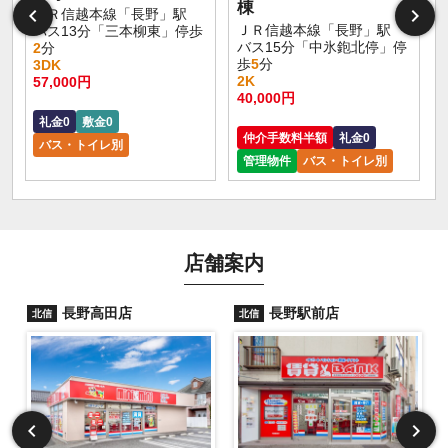
棟
ＪＲ信越本線「長野」駅
ＪＲ信越本線「長野」駅
バス13分「三本柳東」停歩
バス15分「中氷鉋北停」停
2
分
歩
5
分
3DK
2K
57,000円
40,000円
礼金0
敷金0
仲介手数料半額
礼金0
バス・トイレ別
管理物件
バス・トイレ別
店舗案内
長野高田店
長野駅前店
北信
北信