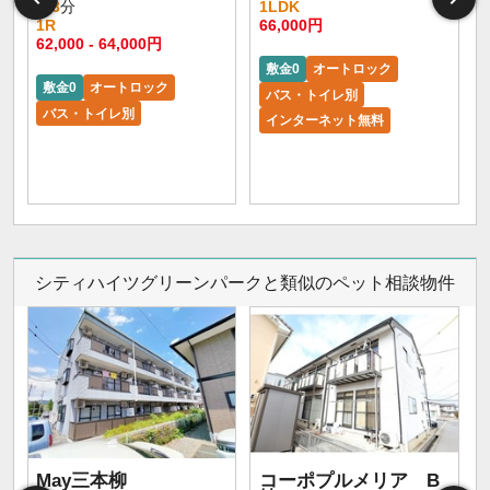
歩
3
分
1LDK
1R
66,000円
62,000 - 64,000円
敷金0
オートロック
敷金0
オートロック
バス・トイレ別
バス・トイレ別
インターネット無料
シティハイツグリーンパークと類似のペット相談物件
May三本柳
コーポプルメリア B