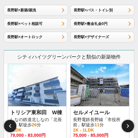
長野駅×新築/築浅
長野駅×バス・トイレ別
長野駅×ペット相談可
長野駅×敷金礼金0円
長野駅×オートロック
長野駅×デザイナーズ
シティハイツグリーンパークと類似の新築物件
トリシア東和田 W棟
セルメイユール
しなの鉄道北しなの「北長
長野電鉄長野線「市役所
野」駅徒歩
26
分
前」駅徒歩
11
分
1LDK
1K - 1LDK
1
79,000 - 83,000円
75,000 - 85,000円
6