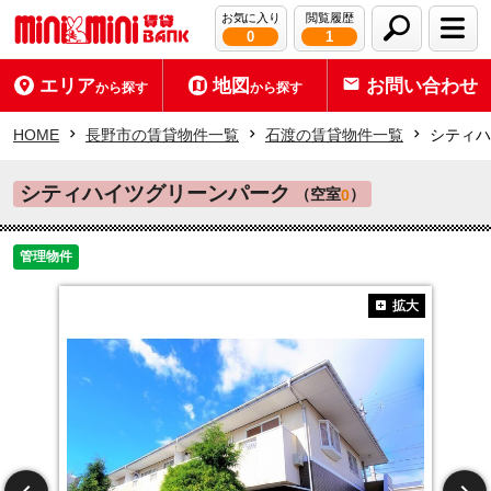
お気に入り
閲覧履歴
0
1
エリア
地図
お問い合わせ
から探す
から探す
HOME
長野市の賃貸物件一覧
石渡の賃貸物件一覧
シティハ
シティハイツグリーンパーク
（空室
）
0
管理物件
拡大