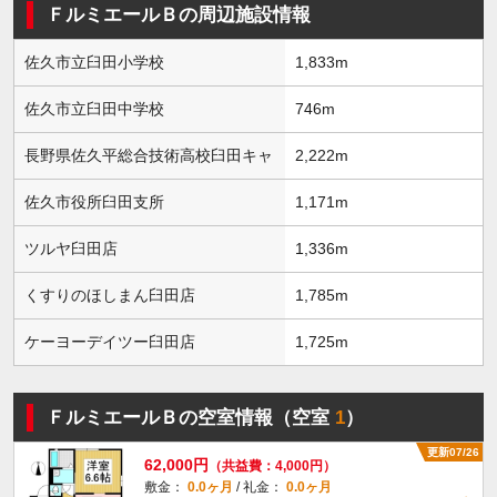
ＦルミエールＢの周辺施設情報
佐久市立臼田小学校
1,833m
佐久市立臼田中学校
746m
長野県佐久平総合技術高校臼田キャ
2,222m
佐久市役所臼田支所
1,171m
ツルヤ臼田店
1,336m
くすりのほしまん臼田店
1,785m
ケーヨーデイツー臼田店
1,725m
ＦルミエールＢの空室情報（空室
1
）
更新07/26
62,000円
（共益費：4,000円）
敷金：
0.0ヶ月
/ 礼金：
0.0ヶ月