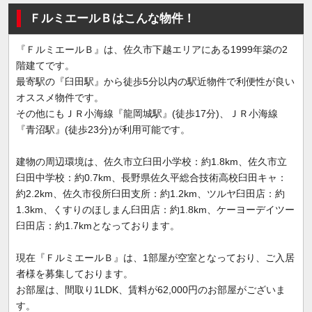
ＦルミエールＢはこんな物件！
『ＦルミエールＢ』は、佐久市下越エリアにある1999年築の2
階建てです。
最寄駅の『臼田駅』から徒歩5分以内の駅近物件で利便性が良い
オススメ物件です。
その他にもＪＲ小海線『龍岡城駅』(徒歩17分)、ＪＲ小海線
『青沼駅』(徒歩23分)が利用可能です。
建物の周辺環境は、佐久市立臼田小学校：約1.8km、佐久市立
臼田中学校：約0.7km、長野県佐久平総合技術高校臼田キャ：
約2.2km、佐久市役所臼田支所：約1.2km、ツルヤ臼田店：約
1.3km、くすりのほしまん臼田店：約1.8km、ケーヨーデイツー
臼田店：約1.7kmとなっております。
現在『ＦルミエールＢ』は、1部屋が空室となっており、ご入居
者様を募集しております。
お部屋は、間取り1LDK、賃料が62,000円のお部屋がございま
す。