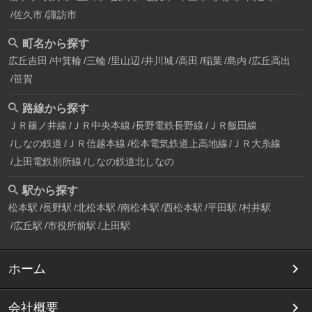
佐久市
諏訪市
町名から探す
広丘吉田
中箕輪
三輪
里山辺
井川城
高田
稲葉
島内
広丘高出
笹賀
路線から探す
ＪＲ篠ノ井線
ＪＲ中央本線
長野電鉄長野線
ＪＲ飯田線
しなの鉄道
ＪＲ信越本線
松本電気鉄道上高地線
ＪＲ大糸線
上田電鉄別所線
しなの鉄道北しなの
駅から探す
松本駅
長野駅
北松本駅
南松本駅
西松本駅
平田駅
村井駅
広丘駅
市役所前駅
上田駅
ホーム
会社概要