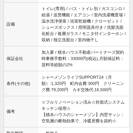
トイレ(専用) / バス・トイレ別 / ガスコンロ /
給湯 / 追焚機能 / エアコン / 室内洗濯機置場 /
温水洗浄便座 / 浴室乾燥機 / クローゼット /
設備
シューズボックス / 照明器具付き / 洗髪洗面
化粧台 / 複層ガラス / モニタ付インターホン /
収納 / 独立洗面台 / 室内物干し
加入要 / 積水ハウス不動産パートナーズ契約
保証会社
時事務手数料：33000円(税込),月額保証料：
賃料等総額の2%
シャーメゾンライフSUPPORT24（月
条件(その他)
額）:1,320円 町内会費:300円 クリーニン
グ費:79,200円 カギ交換代:16,500円
☆フルリノベーション済み☆対面式システム
キッチン採用☆
備考
【積水ハウスのシャーメゾン】内窓サッシ：
空気層の断熱効果で、冷暖房費を節約☆