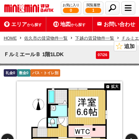
お気に入り
閲覧履歴
0
1
エリア
地図
お問い合わせ
から探す
から探す
HOME
佐久市の賃貸物件一覧
下越の賃貸物件一覧
Ｆルミエ
★
追加
ＦルミエールＢ 1階1LDK
07/26
礼金0
敷金0
バス・トイレ別
拡大