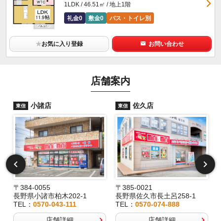
1LDK / 46.51㎡ / 地上1階
礼金0
敷金0
バス・トイレ別
★
お気に入り登録
お問い合わせ
店舗案内
小諸店
佐久店
東信
東信
〒384-0055
〒385-0021
長野県小諸市柏木202-1
長野県佐久市長土呂258-1
TEL：
0570-043-111
TEL：
0570-074-888
店舗詳細
店舗詳細