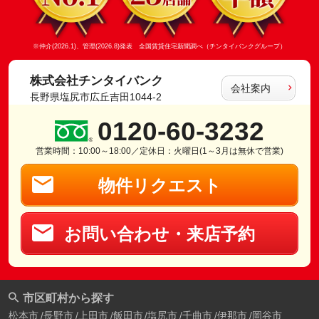
※仲介(2026.1)、管理(2026.8)発表 全国賃貸住宅新聞調べ（チンタイバンクグループ）
株式会社チンタイバンク
会社案内
長野県塩尻市広丘吉田1044-2
0120-60-3232
営業時間：10:00～18:00／定休日：火曜日(1～3月は無休で営業)
物件リクエスト
お問い合わせ・来店予約
市区町村から探す
松本市
長野市
上田市
飯田市
塩尻市
千曲市
伊那市
岡谷市