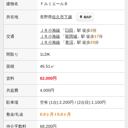
建物名
ＦルミエールＢ
長野県
佐久市
下越
所在地
MAP
ＪＲ小海線
「
臼田
」駅 徒歩
3
分
交通
ＪＲ小海線
「
龍岡城
」駅 徒歩
17
分
ＪＲ小海線
「
青沼
」駅 徒歩
23
分
間取り
1LDK
面積
46.51㎡
賃料
62,000円
共益費
4,000円
駐車場
空有 (1台):2,200円 / (2台目):1,100円
敷金/礼金
0.0ヶ月
/
0.0ヶ月
仲介手数料
68,200円