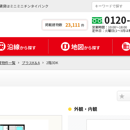
県の賃貸はミニミニチンタイバンク
0120
23,111
掲載建物数
件
営業時間：10:00～18:00
定休日：火曜日(1～3月は
沿線
地図
から探す
から探す
貸物件一覧
プラスK＆A
2階3DK
★
外観・内観