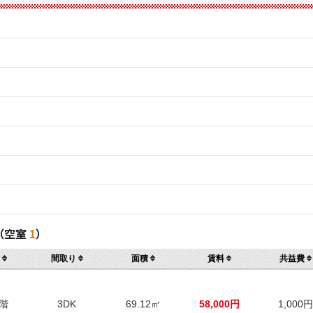
（空室
1
）
間取り
面積
賃料
共益費
階
3DK
69.12㎡
58,000円
1,000円