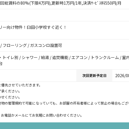
初回総賃料の80%(下限4万円),更新時1万円/1年,決済ｻｰﾋﾞｽ料550円/月
リー向け物件！臼田小学校すぐ近く！
 / フローリング / ガスコンロ設置可
・トイレ別 / シャワー / 給湯 / 追焚機能 / エアコン / トランクルーム /
台
2026/0
次回更新予定日
を優先させていただきます。
了承ください。
わせください。
建物の管理規約で可能になっていても、お部屋の所有者様によって禁止の場合もござ
。お電話かメールにてお気軽にお問い合わせください。