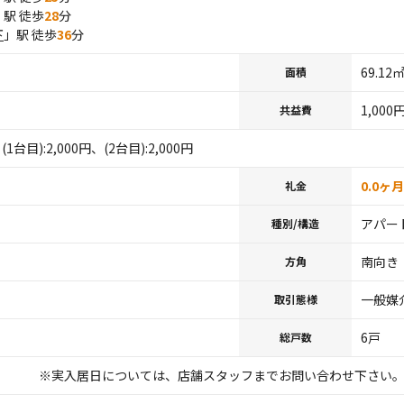
」駅 徒歩
28
分
下
」駅 徒歩
36
分
69.12
面積
1,000
共益費
/ (1台目):2,000円、(2台目):2,000円
0.0ヶ月
礼金
アパート
種別/構造
南向き
方角
一般媒
取引態様
6戸
総戸数
実入居日については、店舗スタッフまでお問い合わせ下さい