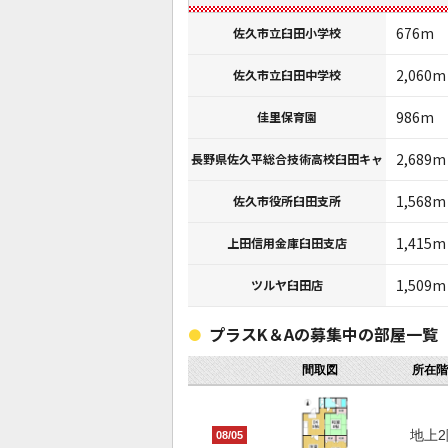
676m
佐久市立臼田小学校
2,060m
佐久市立臼田中学校
986m
佳里保育園
2,689m
長野県佐久平総合技術高校臼田キャ
1,568m
佐久市役所臼田支所
1,415m
上田信用金庫臼田支店
1,509m
ツルヤ臼田店
プラスK＆Aの募集中の部屋一覧
間取図
所在階
地上2
08/05