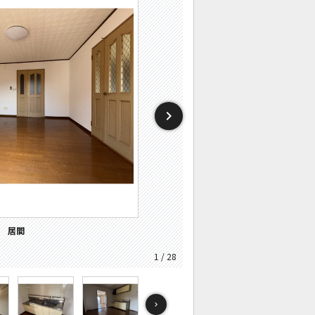
設：高校・高専
施設：スーパー
施設：中学校
施設：小学校
辺施設：銀行
キュリティ
バルコニー
その他画像
その他画像
キッチン
キッチン
トイレ
居間
居間
寝室
風呂
風呂
収納
収納
収納
洗面
洗面
設備
設備
玄関
玄関
外観
1 / 28