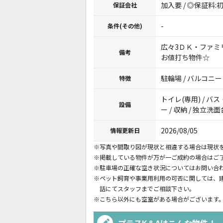
加入要 / ◎保証料:
保証会社
-
条件(その他)
広々3ＤＫ・ファミ
備考
お値打ち物件☆
駐輪場 / バルコニー
特徴
トイレ(専用) / バス
設備
ー / 収納 / 独立洗面
2026/08/05
情報更新日
※写真や間取り図が現状と相違する場合は現状
※掲載している物件が万が一ご成約の場合はご
※駐車場の正確な空き状況についてはお問い合
※ペット飼育や事業用利用の可否に関しては、
話にてスタッフまでご相談下さい。
※こちら以外にも空室がある場合がございます