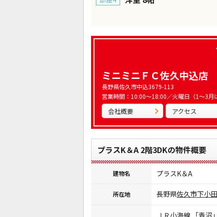
ミニミニＦＣ佐久中込店
長野県佐久市中込3679-113
営業時間：10:00～18:00／火曜日（1～
会社概要
アクセス
プラスK＆A 2階3DKの物件概要
プラスK＆A
建物名
長野県
佐久市
下小
所在地
ＪＲ小海線
「
青沼