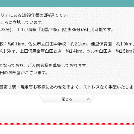
リアにある1999年築の2階建てです。
ところに立地しています。
28分)、ＪＲ小海線『羽黒下駅』(徒歩36分)が利用可能です。
：約0.7km、佐久市立臼田中学校：約2.1km、佳里保育園：約1.0
約1.6km、上田信用金庫臼田支店：約1.4km、ツルヤ臼田店：約1.5k
室となっており、ご入居者様を募集しております。
00円のお部屋がございます。
最寄り駅・現地等お客様にあわせ効率よく、ストレスなく手配いたしま
閉じる