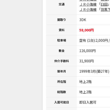
ＪＲ小海線
「
臼田
交通
ＪＲ小海線
「
羽黒
3DK
間取り
58,000円
賃料
空有 (1台):2,000円 
駐車場
116,000円
敷金
31,900円
仲介手数料
1999年3月(築27年)
築年月
地上2階
所在階
地上2階
総階数
即日入居可 ※
入居可能日