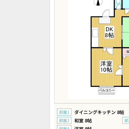
ダイニングキッチン 8帖
部屋1
和室 8帖
部屋2
部
洋室 8帖
部屋4