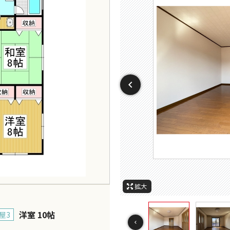
周辺施
周辺
周辺
周辺
周
セ
拡大
洋室 10帖
屋3