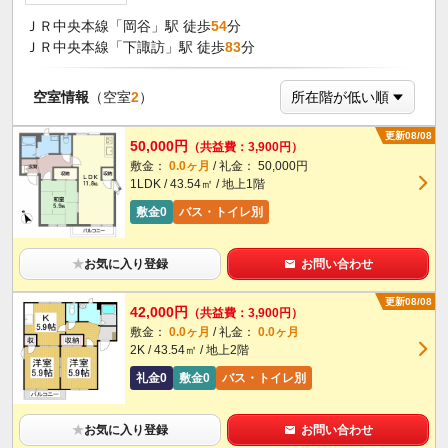
ＪＲ中央本線「岡谷」駅 徒歩
54
分
ＪＲ中央本線「下諏訪」駅 徒歩
83
分
空室情報
（空室
2
）
更新08/08
50,000円
（共益費：3,900円）
敷金：
0.0ヶ月
/ 礼金： 50,000円
1LDK / 43.54㎡ / 地上1階
敷金0
バス・トイレ別
★
お気に入り登録
お問い合わせ
更新08/08
42,000円
（共益費：3,900円）
敷金：
0.0ヶ月
/ 礼金：
0.0ヶ月
2K / 43.54㎡ / 地上2階
礼金0
敷金0
バス・トイレ別
★
お気に入り登録
お問い合わせ