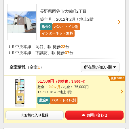
長野県岡谷市大栄町2丁目
築年月：2012年2月 / 地上2階
敷金0
バス・トイレ別
インターネット無料
ＪＲ中央本線「岡谷」駅 徒歩
22
分
ＪＲ中央本線「下諏訪」駅 徒歩
37
分
空室情報
（空室
1
）
更新08/08
51,500円
（共益費：3,500円）
敷金：
0.0ヶ月
/ 礼金： 75,000円
1K / 27.18㎡ / 地上1階
敷金0
バス・トイレ別
★
お気に入り登録
お問い合わせ