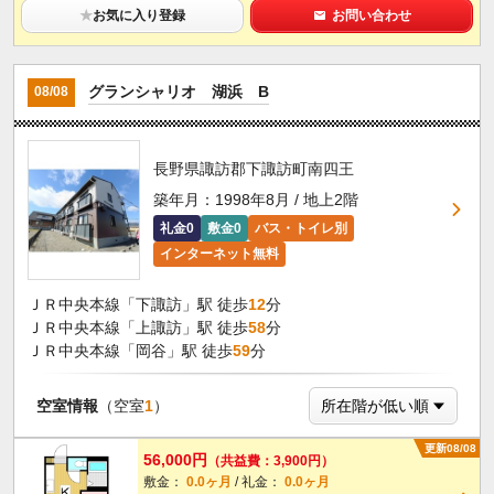
★
お気に入り登録
お問い合わせ
グランシャリオ 湖浜 B
08/08
長野県諏訪郡下諏訪町南四王
築年月：1998年8月 / 地上2階
礼金0
敷金0
バス・トイレ別
インターネット無料
ＪＲ中央本線「下諏訪」駅 徒歩
12
分
ＪＲ中央本線「上諏訪」駅 徒歩
58
分
ＪＲ中央本線「岡谷」駅 徒歩
59
分
空室情報
（空室
1
）
更新08/08
56,000円
（共益費：3,900円）
敷金：
0.0ヶ月
/ 礼金：
0.0ヶ月