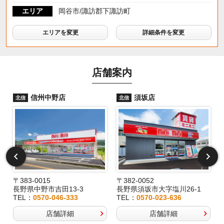
エリア
岡谷市/諏訪郡下諏訪町
エリアを変更
詳細条件を変更
店舗案内
信州中野店
須坂店
北信
北信
〒383-0015
〒382-0052
長野県中野市吉田13-3
長野県須坂市大字塩川26-1
TEL：
0570-046-333
TEL：
0570-023-636
店舗詳細
店舗詳細