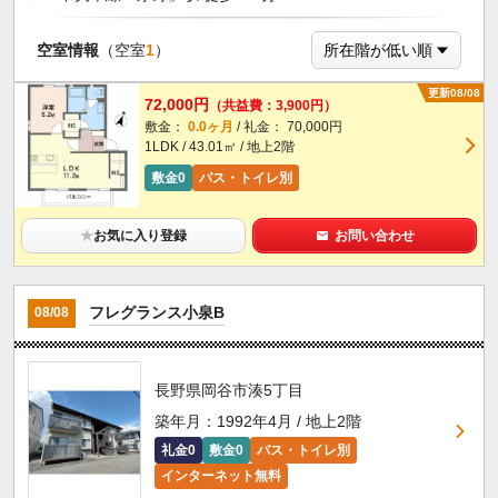
空室情報
（空室
1
）
更新08/08
72,000円
（共益費：3,900円）
敷金：
0.0ヶ月
/ 礼金： 70,000円
1LDK / 43.01㎡ / 地上2階
敷金0
バス・トイレ別
★
お気に入り登録
お問い合わせ
フレグランス小泉B
08/08
長野県岡谷市湊5丁目
築年月：1992年4月 / 地上2階
礼金0
敷金0
バス・トイレ別
インターネット無料