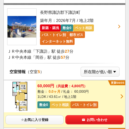
長野県諏訪郡下諏訪町
築年月：2026年7月 / 地上2階
新築・築浅
敷金0
ペット相談
バス・トイレ別
都市ガス
インターネット無料
ＪＲ中央本線「下諏訪」駅 徒歩
27
分
ＪＲ中央本線「岡谷」駅 徒歩
57
分
空室情報
（空室
5
）
更新08/05
60,000円
（共益費：4,800円）
敷金：
0.0ヶ月
/ 礼金： 60,000円
1LDK / 43.61㎡ / 地上1階
敷金0
ペット相談
バス・トイレ別
★
お気に入り登録
お問い合わせ