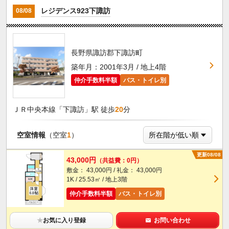
レジデンス923下諏訪
08/08
長野県諏訪郡下諏訪町
築年月：2001年3月 / 地上4階
仲介手数料半額
バス・トイレ別
ＪＲ中央本線「下諏訪」駅 徒歩
20
分
空室情報
（空室
1
）
更新08/08
43,000円
（共益費：0円）
敷金： 43,000円 / 礼金： 43,000円
1K / 25.53㎡ / 地上3階
仲介手数料半額
バス・トイレ別
★
お気に入り登録
お問い合わせ