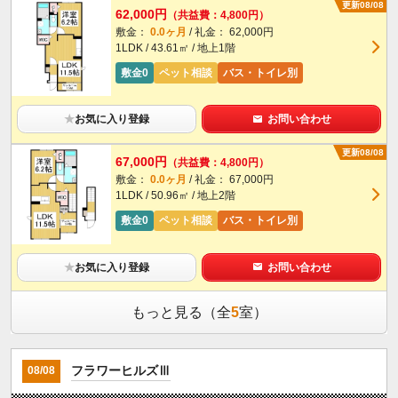
更新08/08
62,000円
（共益費：4,800円）
敷金：
0.0ヶ月
/ 礼金： 62,000円
1LDK / 43.61㎡ / 地上1階
敷金0
ペット相談
バス・トイレ別
★
お気に入り登録
お問い合わせ
更新08/08
67,000円
（共益費：4,800円）
敷金：
0.0ヶ月
/ 礼金： 67,000円
1LDK / 50.96㎡ / 地上2階
敷金0
ペット相談
バス・トイレ別
★
お気に入り登録
お問い合わせ
もっと見る（全
5
室）
フラワーヒルズⅢ
08/08