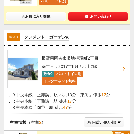
バス・トイレ別
★
お気に入り登録
お問い合わせ
クレメント ガーデンA
08/07
長野県岡谷市長地権現町2丁目
築年月：2017年8月 / 地上2階
敷金0
バス・トイレ別
インターネット無料
ＪＲ中央本線「上諏訪」駅 バス13分「東町」停歩
17
分
ＪＲ中央本線「下諏訪」駅 徒歩
17
分
ＪＲ中央本線「岡谷」駅 徒歩
47
分
空室情報
（空室
2
）
更新08/07