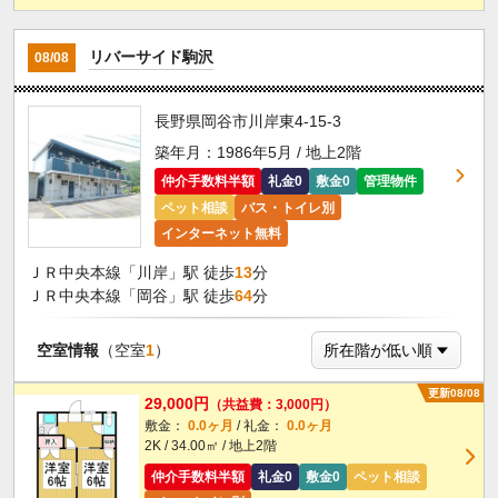
リバーサイド駒沢
08/08
長野県岡谷市川岸東4-15-3
築年月：1986年5月 / 地上2階
仲介手数料半額
礼金0
敷金0
管理物件
ペット相談
バス・トイレ別
インターネット無料
ＪＲ中央本線「川岸」駅 徒歩
13
分
ＪＲ中央本線「岡谷」駅 徒歩
64
分
空室情報
（空室
1
）
更新08/08
29,000円
（共益費：3,000円）
敷金：
0.0ヶ月
/ 礼金：
0.0ヶ月
2K / 34.00㎡ / 地上2階
仲介手数料半額
礼金0
敷金0
ペット相談