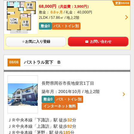
更新08/08
68,000円
（共益費：3,900円）
敷金：
0.0ヶ月
/ 礼金： 40,000円
2LDK / 57.86㎡ / 地上2階
敷金0
バス・トイレ別
★
お気に入り登録
お問い合わせ
パストラル宮下 B
08/08
長野県岡谷市長地柴宮1丁目
築年月：2001年10月 / 地上2階
敷金0
バス・トイレ別
インターネット無料
ＪＲ中央本線「下諏訪」駅 徒歩
32
分
ＪＲ中央本線「上諏訪」駅 徒歩
92
分
ＪＲ中央本線「茅野」駅 徒歩
185
分