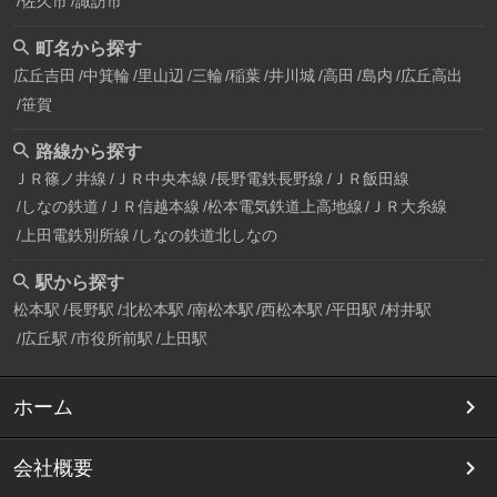
佐久市
諏訪市
町名から探す
広丘吉田
中箕輪
里山辺
三輪
稲葉
井川城
高田
島内
広丘高出
笹賀
路線から探す
ＪＲ篠ノ井線
ＪＲ中央本線
長野電鉄長野線
ＪＲ飯田線
しなの鉄道
ＪＲ信越本線
松本電気鉄道上高地線
ＪＲ大糸線
上田電鉄別所線
しなの鉄道北しなの
駅から探す
松本駅
長野駅
北松本駅
南松本駅
西松本駅
平田駅
村井駅
広丘駅
市役所前駅
上田駅
ホーム
会社概要