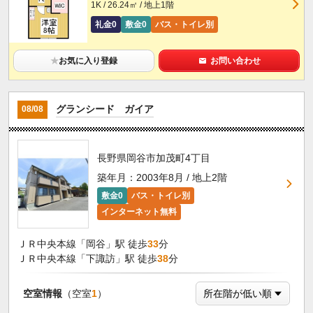
1K / 26.24㎡ / 地上1階
礼金0
敷金0
バス・トイレ別
★
お気に入り登録
お問い合わせ
グランシード ガイア
08/08
長野県岡谷市加茂町4丁目
築年月：2003年8月 / 地上2階
敷金0
バス・トイレ別
インターネット無料
ＪＲ中央本線「岡谷」駅 徒歩
33
分
ＪＲ中央本線「下諏訪」駅 徒歩
38
分
空室情報
（空室
1
）