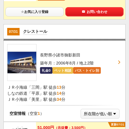
★
お気に入り登録
お問い合わせ
クレストール
07/31
長野県小諸市御影新田
築年月：2006年8月 / 地上2階
礼金0
ペット相談
バス・トイレ別
ＪＲ小海線「三岡」駅 徒歩
13
分
しなの鉄道「平原」駅 徒歩
14
分
ＪＲ小海線「美里」駅 徒歩
34
分
空室情報
（空室
1
）
更新07/31
51,000円
（共益費：3,500円）