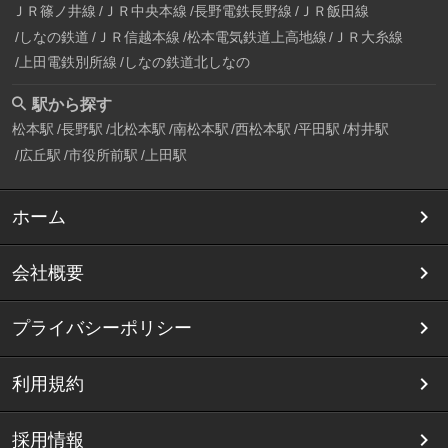
ＪＲ篠ノ井線
ＪＲ中央本線
長野電鉄長野線
ＪＲ飯田線
しなの鉄道
ＪＲ信越本線
松本電気鉄道上高地線
ＪＲ大糸線
上田電鉄別所線
しなの鉄道北しなの
駅から探す
松本駅
長野駅
北松本駅
南松本駅
西松本駅
平田駅
村井駅
広丘駅
市役所前駅
上田駅
ホーム
会社概要
プライバシーポリシー
利用規約
採用情報