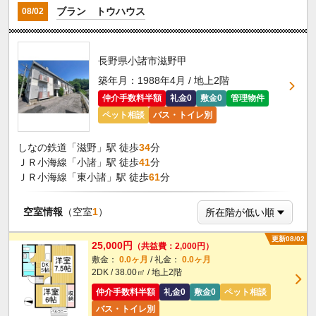
ブラン トウハウス
08/02
長野県小諸市滋野甲
築年月：1988年4月 / 地上2階
仲介手数料半額
礼金0
敷金0
管理物件
ペット相談
バス・トイレ別
しなの鉄道「滋野」駅 徒歩
34
分
ＪＲ小海線「小諸」駅 徒歩
41
分
ＪＲ小海線「東小諸」駅 徒歩
61
分
空室情報
（空室
1
）
更新08/02
25,000円
（共益費：2,000円）
敷金：
0.0ヶ月
/ 礼金：
0.0ヶ月
2DK / 38.00㎡ / 地上2階
仲介手数料半額
礼金0
敷金0
ペット相談
バス・トイレ別