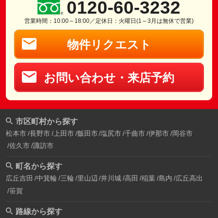
0120-60-3232
営業時間：10:00～18:00／定休日：火曜日(1～3月は無休で営業)
物件リクエスト
お問い合わせ・来店予約
市区町村から探す
松本市
長野市
上田市
飯田市
塩尻市
千曲市
伊那市
岡谷市
佐久市
諏訪市
町名から探す
広丘吉田
中箕輪
三輪
里山辺
井川城
高田
稲葉
島内
広丘高出
笹賀
路線から探す