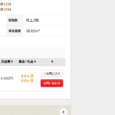
徒歩
15
分
徒歩
25
分
地上2階
総階数
38.83m²
専有面積
共益費
敷金 / 礼金
★
お気に入り
0.0ヶ月
4,000円
0.0ヶ月
お問い合わせ