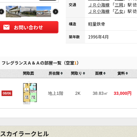
ＪＲ小海線
「
三岡
」駅 
交通
ＪＲ小海線
「
乙女
」駅 
軽量鉄骨
構造
お問い合わせ
1996年4月
築年数
フレグランスＡ＆Ａの部屋一覧（空室
1
）
間取図
所在階
間取り
面積
賃料
地上1階
2K
38.83㎡
33,000円
08/06
スカイラークヒル