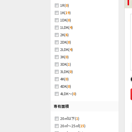
(
0
)
1R
(
19
)
1K
(
0
)
1DK
(
4
)
1LDK
(
6
)
2K
(
8
)
2DK
(
4
)
2LDK
(
0
)
3K
(
1
)
3DK
(
0
)
3LDK
(
0
)
4K
(
0
)
4DK
(
0
)
4LDK～
専有面積
(
1
)
20㎡以下
(
15
)
20㎡～25㎡