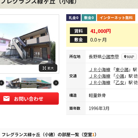
フレグランス緑ヶ丘（小諸）
礼金0
敷金0
インターネット無料
41,000円
賃料
0.0ヶ月
敷金
長野県
小諸市
甲
所在地
MAP
拡大
ＪＲ小海線
「
東小諸
」駅
ＪＲ小海線
「
小諸
」駅 
交通
ＪＲ小海線
「
乙女
」駅 
軽量鉄骨
構造
お問い合わせ
1996年3月
築年数
フレグランス緑ヶ丘（小諸）の部屋一覧（空室
1
）