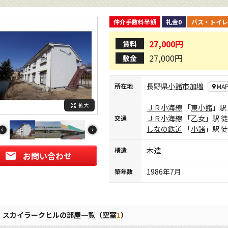
仲介手数料半額
礼金0
バス・トイレ
27,000円
賃料
27,000円
敷金
長野県
小諸市
加増
所在地
MA
拡大
ＪＲ小海線
「
東小諸
」駅
ＪＲ小海線
「
乙女
」駅 
交通
しなの鉄道
「
小諸
」駅 
木造
構造
お問い合わせ
1986年7月
築年数
スカイラークヒルの部屋一覧（空室
1
）