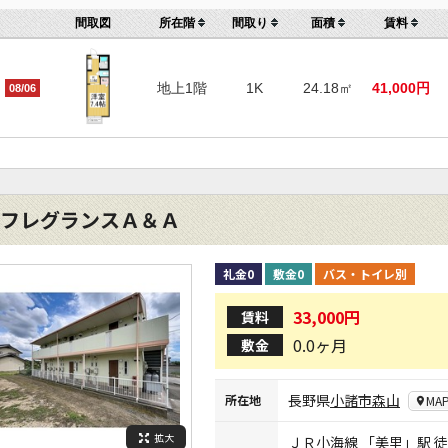
間取図
所在階
間取り
面積
賃料
地上1階
1K
24.18㎡
41,000円
08/06
フレグランスＡ＆Ａ
礼金0
敷金0
バス・トイレ別
33,000円
賃料
0.0ヶ月
敷金
長野県
小諸市
森山
所在地
MA
拡大
ＪＲ小海線
「
美里
」駅 