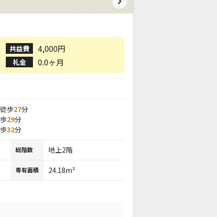
4,000円
共益費
0.0ヶ月
礼金
 徒歩
27
分
徒歩
29
分
徒歩
32
分
地上2階
総階数
24.18m²
専有面積