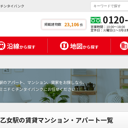
ニチンタイバンク
0120
23,106
掲載建物数
件
営業時間：10:00～18:00
定休日：火曜日(1～3月は
沿線
地図
から探す
から探す
駅のアパート、マンション、貸家をお探しなら、
ミニＦＣチンタイバンクにお任せください！
乙女駅の賃貸マンション・アパート一覧