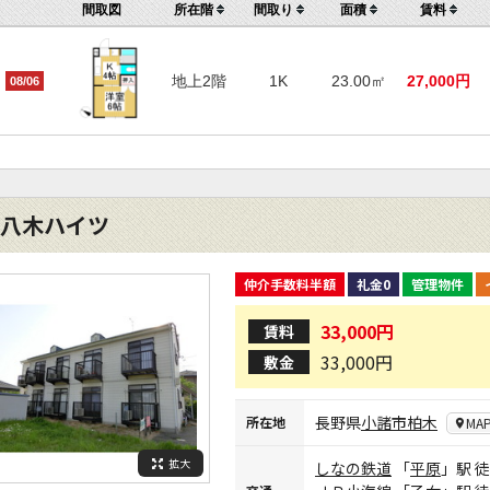
間取図
所在階
間取り
面積
賃料
地上2階
1K
23.00㎡
27,000円
08/06
八木ハイツ
仲介手数料半額
礼金0
管理物件
33,000円
賃料
33,000円
敷金
長野県
小諸市
柏木
所在地
MA
拡大
しなの鉄道
「
平原
」駅 