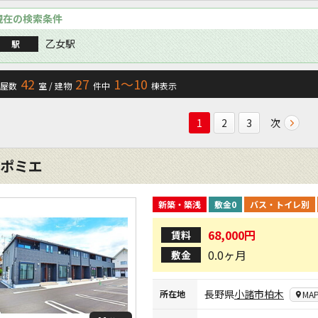
現在の検索条件
乙女駅
駅
42
27
1〜10
屋数
室 / 建物
件中
棟表示
次
1
2
3
ポミエ
新築・築浅
敷金0
バス・トイレ別
68,000円
賃料
0.0ヶ月
敷金
長野県
小諸市
柏木
所在地
MA