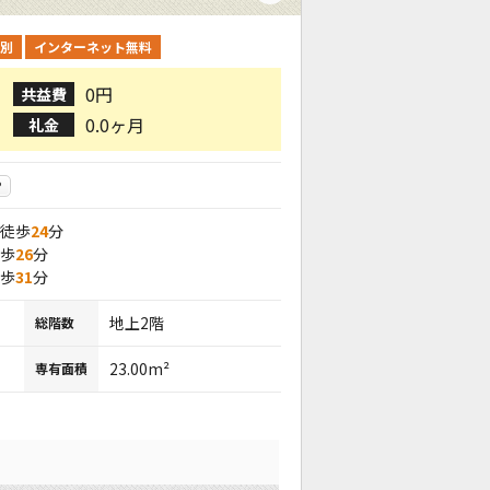
別
インターネット無料
0円
共益費
0.0ヶ月
礼金
P
 徒歩
24
分
徒歩
26
分
徒歩
31
分
地上2階
総階数
23.00m²
専有面積