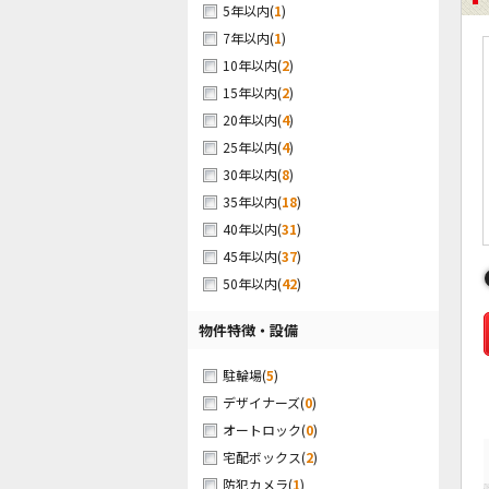
(
1
)
5年以内
(
1
)
7年以内
(
2
)
10年以内
(
2
)
15年以内
(
4
)
20年以内
(
4
)
25年以内
(
8
)
30年以内
(
18
)
35年以内
(
31
)
40年以内
(
37
)
45年以内
(
42
)
50年以内
物件特徴・設備
(
5
)
駐輪場
(
0
)
デザイナーズ
(
0
)
オートロック
(
2
)
宅配ボックス
(
1
)
防犯カメラ