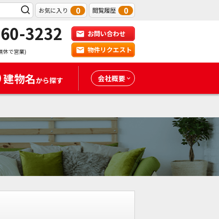
0
0
お気に入り
閲覧履歴
-60-3232
お問い合わせ
物件リクエスト
無休で営業)
建物名
会社概要
から探す