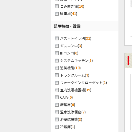
(
10
)
ごみ置き場
(
41
)
駐車場
部屋特徴・設備
(
31
)
バス・トイレ別
(
3
)
ガスコンロ
(
0
)
IHコンロ
(
1
)
システムキッチン
(
10
)
追焚機能
(
7
)
トランクルーム
(
1
)
ウォークインクローゼット
(
39
)
室内洗濯機置場
(
0
)
CATV
(
0
)
床暖房
(
7
)
温水洗浄便座
(
3
)
浴室乾燥機
(
1
)
冷蔵庫