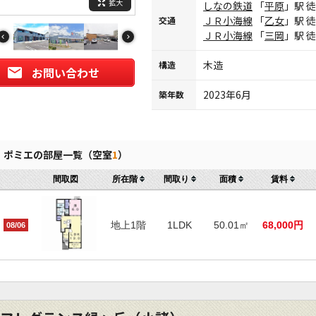
拡大
しなの鉄道
「
平原
」駅 
ＪＲ小海線
「
乙女
」駅 
交通
ＪＲ小海線
「
三岡
」駅 
木造
構造
お問い合わせ
2023年6月
築年数
ポミエの部屋一覧（空室
1
）
間取図
所在階
間取り
面積
賃料
地上1階
1LDK
50.01㎡
68,000円
08/06