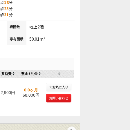
徒歩
18
分
徒歩
23
分
徒歩
31
分
地上2階
総階数
50.01m²
専有面積
共益費
敷金 / 礼金
★
お気に入り
0.0ヶ月
2,900円
68,000円
お問い合わせ