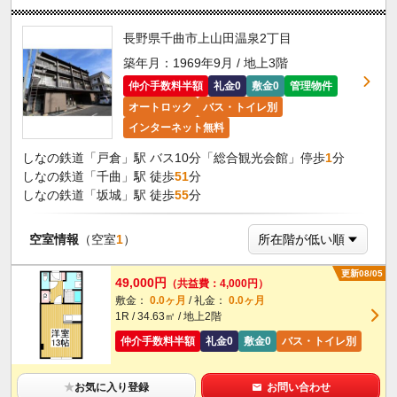
長野県千曲市上山田温泉2丁目
築年月：1969年9月 / 地上3階
仲介手数料半額
礼金0
敷金0
管理物件
オートロック
バス・トイレ別
インターネット無料
しなの鉄道「戸倉」駅 バス10分「総合観光会館」停歩
1
分
しなの鉄道「千曲」駅 徒歩
51
分
しなの鉄道「坂城」駅 徒歩
55
分
空室情報
（空室
1
）
更新08/05
49,000円
（共益費：4,000円）
敷金：
0.0ヶ月
/ 礼金：
0.0ヶ月
1R / 34.63㎡ / 地上2階
仲介手数料半額
礼金0
敷金0
バス・トイレ別
★
お気に入り登録
お問い合わせ