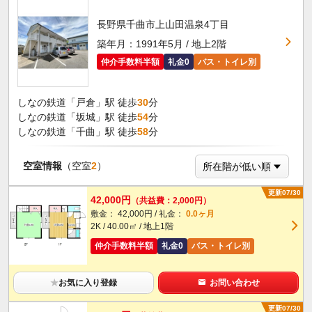
長野県千曲市上山田温泉4丁目
築年月：1991年5月 / 地上2階
仲介手数料半額
礼金0
バス・トイレ別
しなの鉄道「戸倉」駅 徒歩
30
分
しなの鉄道「坂城」駅 徒歩
54
分
しなの鉄道「千曲」駅 徒歩
58
分
空室情報
（空室
2
）
更新07/30
42,000円
（共益費：2,000円）
敷金： 42,000円 / 礼金：
0.0ヶ月
2K / 40.00㎡ / 地上1階
仲介手数料半額
礼金0
バス・トイレ別
★
お気に入り登録
お問い合わせ
更新07/30