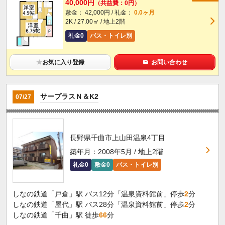
40,000円
（共益費：0円）
敷金： 42,000円 / 礼金：
0.0ヶ月
2K / 27.00㎡ / 地上2階
礼金0
バス・トイレ別
★
お気に入り登録
お問い合わせ
サープラスＮ＆K2
07/27
長野県千曲市上山田温泉4丁目
築年月：2008年5月 / 地上2階
礼金0
敷金0
バス・トイレ別
しなの鉄道「戸倉」駅 バス12分「温泉資料館前」停歩
2
分
しなの鉄道「屋代」駅 バス28分「温泉資料館前」停歩
2
分
しなの鉄道「千曲」駅 徒歩
66
分