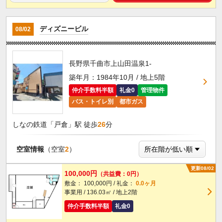
ディズニービル
08/02
長野県千曲市上山田温泉1-
築年月：1984年10月 / 地上5階
仲介手数料半額
礼金0
管理物件
バス・トイレ別
都市ガス
しなの鉄道「戸倉」駅 徒歩
26
分
空室情報
（空室
2
）
更新08/02
100,000円
（共益費：0円）
敷金： 100,000円 / 礼金：
0.0ヶ月
事業用 / 136.03㎡ / 地上2階
仲介手数料半額
礼金0