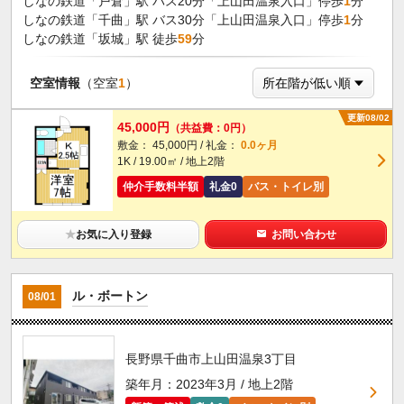
しなの鉄道「戸倉」駅 バス20分「上山田温泉入口」停歩
1
分
しなの鉄道「千曲」駅 バス30分「上山田温泉入口」停歩
1
分
しなの鉄道「坂城」駅 徒歩
59
分
空室情報
（空室
1
）
更新08/02
45,000円
（共益費：0円）
敷金： 45,000円 / 礼金：
0.0ヶ月
1K / 19.00㎡ / 地上2階
仲介手数料半額
礼金0
バス・トイレ別
★
お気に入り登録
お問い合わせ
ル・ボートン
08/01
長野県千曲市上山田温泉3丁目
築年月：2023年3月 / 地上2階