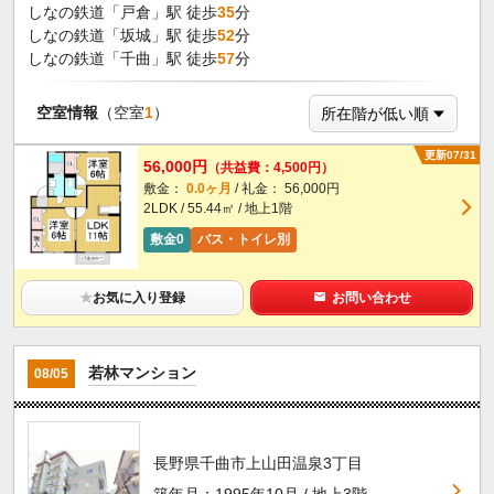
しなの鉄道「戸倉」駅 徒歩
35
分
しなの鉄道「坂城」駅 徒歩
52
分
しなの鉄道「千曲」駅 徒歩
57
分
空室情報
（空室
1
）
更新07/31
56,000円
（共益費：4,500円）
敷金：
0.0ヶ月
/ 礼金： 56,000円
2LDK / 55.44㎡ / 地上1階
敷金0
バス・トイレ別
★
お気に入り登録
お問い合わせ
若林マンション
08/05
長野県千曲市上山田温泉3丁目