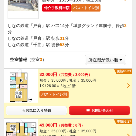
築年月：1995年10月 / 地上3階
仲介手数料半額
バス・トイレ別
しなの鉄道「戸倉」駅 バス14分「城腰グランド屋前停」停歩
2
分
しなの鉄道「戸倉」駅 徒歩
31
分
しなの鉄道「千曲」駅 徒歩
53
分
空室情報
（空室
3
）
更新08/03
32,000円
（共益費：3,000円）
敷金： 35,000円 / 礼金： 35,000円
1K / 26.00㎡ / 地上1階
バス・トイレ別
★
お気に入り登録
お問い合わせ
更新07/27
49,000円
（共益費：0円）
敷金： 35,000円 / 礼金： 35,000円