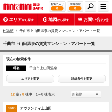
お気に入り
閲覧履歴
0
0
エリア
地図
お問い合わせ
から探す
から探す
HOME
千曲市上山田温泉の賃貸マンション・アパート一覧
千曲市上山田温泉の賃貸マンション・アパート一覧
現在の検索条件
町名
千曲市上山田温泉
エリアを変更
詳細条件を変更
12
室 /
8
棟中 1～8 棟表示
アヴァンティ上山田
08/05