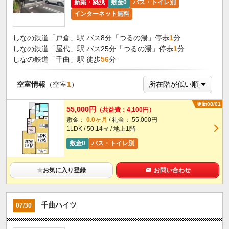
新築・築浅
敷金0
バス・トイレ別
インターネット無料
しなの鉄道「戸倉」駅 バス8分「つるの湯」停歩
1
分
しなの鉄道「屋代」駅 バス25分「つるの湯」停歩
1
分
しなの鉄道「千曲」駅 徒歩
56
分
空室情報
（空室
1
）
更新08/01
55,000円
（共益費：4,100円）
敷金：
0.0ヶ月
/ 礼金： 55,000円
1LDK / 50.14㎡ / 地上1階
敷金0
バス・トイレ別
★
お気に入り登録
お問い合わせ
千曲ハイツ
07/30