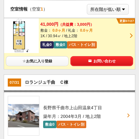
空室情報
（空室
1
）
更新07/27
41,000円
（共益費：3,000円）
敷金：
0.0ヶ月
/ 礼金：
0.0ヶ月
1K / 30.94㎡ / 地上2階
礼金0
敷金0
バス・トイレ別
★
お気に入り登録
お問い合わせ
ロランジュ千曲 Ｃ棟
07/31
長野県千曲市上山田温泉4丁目
築年月：2004年3月 / 地上2階
敷金0
バス・トイレ別