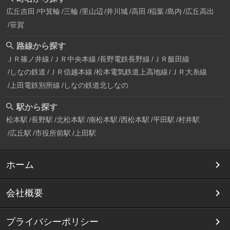
広丘吉田
中箕輪
三輪
里山辺
井川城
高田
稲葉
島内
広丘高出
笹賀
路線から探す
ＪＲ篠ノ井線
ＪＲ中央本線
長野電鉄長野線
ＪＲ飯田線
しなの鉄道
ＪＲ信越本線
松本電気鉄道上高地線
ＪＲ大糸線
上田電鉄別所線
しなの鉄道北しなの
駅から探す
松本駅
長野駅
北松本駅
南松本駅
西松本駅
平田駅
村井駅
広丘駅
市役所前駅
上田駅
ホーム
会社概要
プライバシーポリシー