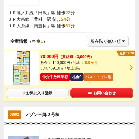
ＪＲ篠ノ井線「田沢」駅 徒歩
22
分
ＪＲ大糸線「豊科」駅 徒歩
24
分
ＪＲ大糸線「南豊科」駅 徒歩
31
分
空室情報
（空室
1
）
更新07/26
70,000円
（共益費：3,000円）
敷金： 140,000円 / 礼金：
0.0ヶ月
3DK / 69.10㎡ / 地上3階
仲介手数料半額
礼金0
バス・トイレ別
★
お気に入り登録
お問い合わせ
メゾン三郷２号棟
08/02