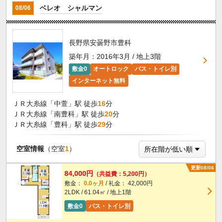
ベレオ シャルマン
08/06
長野県安曇野市豊科
築年月：2016年3月 / 地上3階
敷金0
オートロック
バス・トイレ別
インターネット無料
ＪＲ大糸線「中萱」駅 徒歩
16
分
ＪＲ大糸線「南豊科」駅 徒歩
20
分
ＪＲ大糸線「豊科」駅 徒歩
29
分
空室情報
（空室
1
）
更新08/06
84,000円
（共益費：5,200円）
敷金：
0.0ヶ月
/ 礼金： 42,000円
2LDK / 61.04㎡ / 地上1階
敷金0
バス・トイレ別