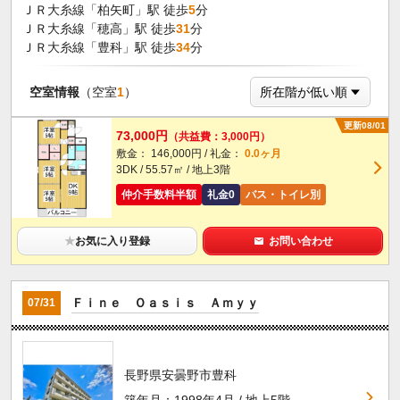
ＪＲ大糸線「柏矢町」駅 徒歩
5
分
ＪＲ大糸線「穂高」駅 徒歩
31
分
ＪＲ大糸線「豊科」駅 徒歩
34
分
空室情報
（空室
1
）
更新08/01
73,000円
（共益費：3,000円）
敷金： 146,000円 / 礼金：
0.0ヶ月
3DK / 55.57㎡ / 地上3階
仲介手数料半額
礼金0
バス・トイレ別
★
お気に入り登録
お問い合わせ
Ｆｉｎｅ Ｏａｓｉｓ Ａｍｙｙ
07/31
長野県安曇野市豊科