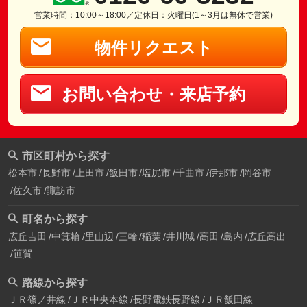
営業時間：10:00～18:00／定休日：火曜日(1～3月は無休で営業)
物件リクエスト
お問い合わせ・来店予約
市区町村から探す
松本市
長野市
上田市
飯田市
塩尻市
千曲市
伊那市
岡谷市
佐久市
諏訪市
町名から探す
広丘吉田
中箕輪
里山辺
三輪
稲葉
井川城
高田
島内
広丘高出
笹賀
路線から探す
ＪＲ篠ノ井線
ＪＲ中央本線
長野電鉄長野線
ＪＲ飯田線