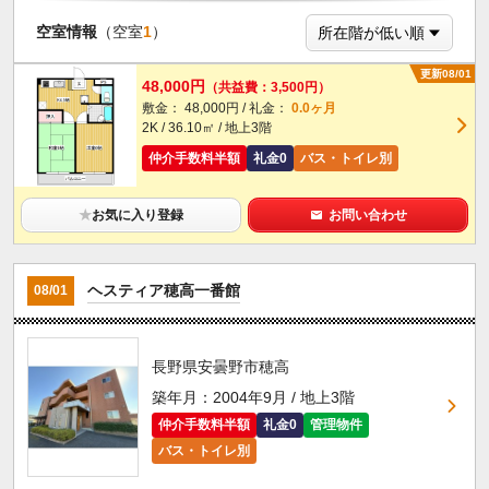
空室情報
（空室
1
）
更新08/01
48,000円
（共益費：3,500円）
敷金： 48,000円 / 礼金：
0.0ヶ月
2K / 36.10㎡ / 地上3階
仲介手数料半額
礼金0
バス・トイレ別
★
お気に入り登録
お問い合わせ
ヘスティア穂高一番館
08/01
長野県安曇野市穂高
築年月：2004年9月 / 地上3階
仲介手数料半額
礼金0
管理物件
バス・トイレ別