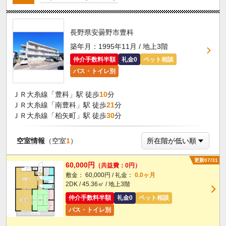
長野県安曇野市豊科
築年月：1995年11月 / 地上3階
仲介手数料半額
礼金0
ペット相談
バス・トイレ別
ＪＲ大糸線「豊科」駅 徒歩
10
分
ＪＲ大糸線「南豊科」駅 徒歩
21
分
ＪＲ大糸線「柏矢町」駅 徒歩
30
分
空室情報
（空室
1
）
更新07/31
60,000円
（共益費：0円）
敷金： 60,000円 / 礼金：
0.0ヶ月
2DK / 45.36㎡ / 地上3階
仲介手数料半額
礼金0
ペット相談
バス・トイレ別