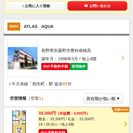
★
お気に入り登録
お問い合わせ
ATLAS AQUA
08/05
長野県安曇野市豊科南穂高
築年月：1998年3月 / 地上4階
仲介手数料半額
管理物件
ＪＲ大糸線「柏矢町」駅 徒歩
22
分
空室情報
（空室
1
）
更新08/05
33,300円
（共益費：4,000円）
敷金： 33,300円 / 礼金： 33,300円
1K / 26.00㎡ / 地上4階
仲介手数料半額