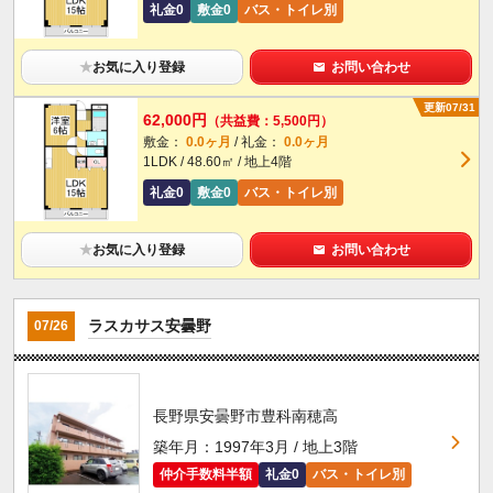
礼金0
敷金0
バス・トイレ別
★
お気に入り登録
お問い合わせ
更新07/31
62,000円
（共益費：5,500円）
敷金：
0.0ヶ月
/ 礼金：
0.0ヶ月
1LDK / 48.60㎡ / 地上4階
礼金0
敷金0
バス・トイレ別
★
お気に入り登録
お問い合わせ
ラスカサス安曇野
07/26
長野県安曇野市豊科南穂高
築年月：1997年3月 / 地上3階
仲介手数料半額
礼金0
バス・トイレ別