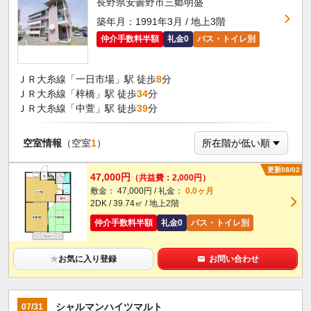
長野県安曇野市三郷明盛
築年月：1991年3月 / 地上3階
仲介手数料半額
礼金0
バス・トイレ別
ＪＲ大糸線「一日市場」駅 徒歩
8
分
ＪＲ大糸線「梓橋」駅 徒歩
34
分
ＪＲ大糸線「中萱」駅 徒歩
39
分
空室情報
（空室
1
）
更新08/02
47,000円
（共益費：2,000円）
敷金： 47,000円 / 礼金：
0.0ヶ月
2DK / 39.74㎡ / 地上2階
仲介手数料半額
礼金0
バス・トイレ別
★
お気に入り登録
お問い合わせ
シャルマンハイツマルト
07/31