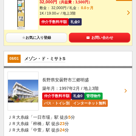
32,000円
（共益費：3,500円）
敷金： 32,000円 / 礼金：
0.0ヶ月
1K / 19.00㎡ / 地上3階
仲介手数料半額
礼金0
★
お気に入り登録
お問い合わせ
メゾン・ド・ミサトS
08/01
長野県安曇野市三郷明盛
築年月：1997年2月 / 地上3階
仲介手数料半額
礼金0
管理物件
バス・トイレ別
インターネット無料
ＪＲ大糸線「一日市場」駅 徒歩
5
分
ＪＲ大糸線「梓橋」駅 徒歩
23
分
ＪＲ大糸線「中萱」駅 徒歩
24
分