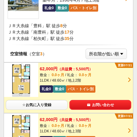
築年月：1998年4月 / 地上5階
礼金0
敷金0
バス・トイレ別
ＪＲ大糸線「豊科」駅 徒歩
8
分
ＪＲ大糸線「南豊科」駅 徒歩
17
分
ＪＲ大糸線「柏矢町」駅 徒歩
35
分
空室情報
（空室
3
）
更新07/31
62,000円
（共益費：5,500円）
敷金：
0.0ヶ月
/ 礼金：
0.0ヶ月
1LDK / 48.60㎡ / 地上2階
礼金0
敷金0
バス・トイレ別
★
お気に入り登録
お問い合わせ
更新07/31
62,000円
（共益費：5,500円）
敷金：
0.0ヶ月
/ 礼金：
0.0ヶ月
1LDK / 48.60㎡ / 地上3階