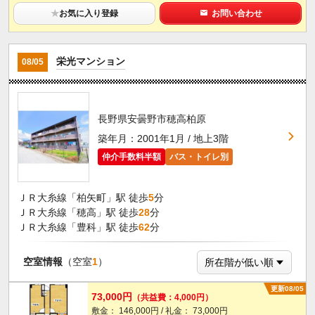
★
お気に入り登録
お問い合わせ
栄光マンション
08/05
長野県安曇野市穂高柏原
築年月：2001年1月 / 地上3階
仲介手数料半額
バス・トイレ別
ＪＲ大糸線「柏矢町」駅 徒歩
5
分
ＪＲ大糸線「穂高」駅 徒歩
28
分
ＪＲ大糸線「豊科」駅 徒歩
62
分
空室情報
（空室
1
）
更新08/05
73,000円
（共益費：4,000円）
敷金： 146,000円 / 礼金： 73,000円