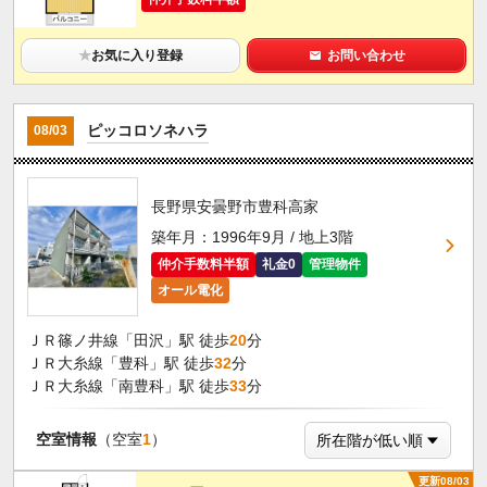
★
お気に入り登録
お問い合わせ
ピッコロソネハラ
08/03
長野県安曇野市豊科高家
築年月：1996年9月 / 地上3階
仲介手数料半額
礼金0
管理物件
オール電化
ＪＲ篠ノ井線「田沢」駅 徒歩
20
分
ＪＲ大糸線「豊科」駅 徒歩
32
分
ＪＲ大糸線「南豊科」駅 徒歩
33
分
空室情報
（空室
1
）
更新08/03