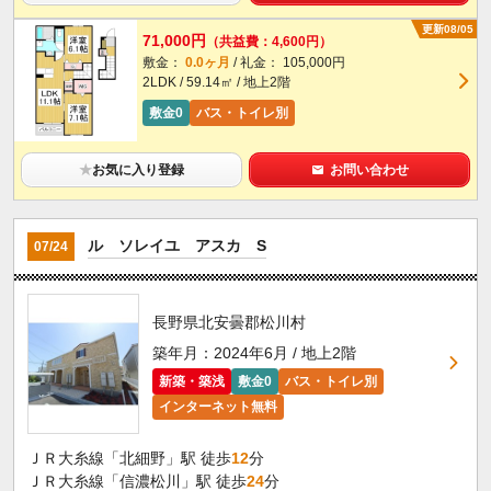
更新08/05
71,000円
（共益費：4,600円）
敷金：
0.0ヶ月
/ 礼金： 105,000円
2LDK / 59.14㎡ / 地上2階
敷金0
バス・トイレ別
★
お気に入り登録
お問い合わせ
ル ソレイユ アスカ S
07/24
長野県北安曇郡松川村
築年月：2024年6月 / 地上2階
新築・築浅
敷金0
バス・トイレ別
インターネット無料
ＪＲ大糸線「北細野」駅 徒歩
12
分
ＪＲ大糸線「信濃松川」駅 徒歩
24
分