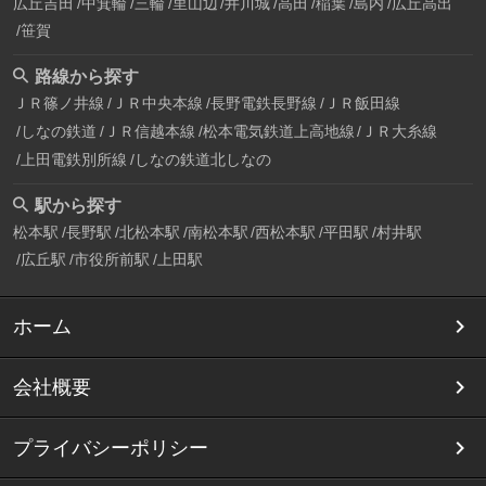
広丘吉田
中箕輪
三輪
里山辺
井川城
高田
稲葉
島内
広丘高出
笹賀
路線から探す
ＪＲ篠ノ井線
ＪＲ中央本線
長野電鉄長野線
ＪＲ飯田線
しなの鉄道
ＪＲ信越本線
松本電気鉄道上高地線
ＪＲ大糸線
上田電鉄別所線
しなの鉄道北しなの
駅から探す
松本駅
長野駅
北松本駅
南松本駅
西松本駅
平田駅
村井駅
広丘駅
市役所前駅
上田駅
ホーム
会社概要
プライバシーポリシー