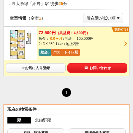
ＪＲ大糸線「細野」駅 徒歩
25
分
空室情報
（空室
1
）
更新07/24
72,500円
（共益費：4,600円）
敷金：
0.0ヶ月
/ 礼金： 105,000円
2LDK / 59.14㎡ / 地上2階
敷金0
バス・トイレ別
★
お気に入り登録
お問い合わせ
1
現在の検索条件
駅
北細野駅
沿線、駅を変更
詳細条件を変更