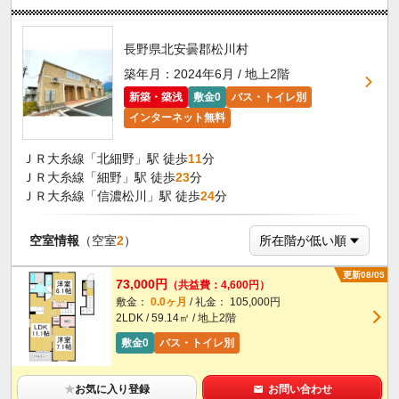
長野県北安曇郡松川村
築年月：2024年6月 / 地上2階
新築・築浅
敷金0
バス・トイレ別
インターネット無料
ＪＲ大糸線「北細野」駅 徒歩
11
分
ＪＲ大糸線「細野」駅 徒歩
23
分
ＪＲ大糸線「信濃松川」駅 徒歩
24
分
空室情報
（空室
2
）
更新08/05
73,000円
（共益費：4,600円）
敷金：
0.0ヶ月
/ 礼金： 105,000円
2LDK / 59.14㎡ / 地上2階
敷金0
バス・トイレ別
★
お気に入り登録
お問い合わせ