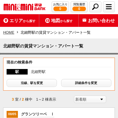
お気に入り
閲覧履歴
0
0
エリア
地図
お問い合わせ
から探す
から探す
HOME
北細野駅の賃貸マンション・アパート一覧
北細野駅の賃貸マンション・アパート一覧
現在の検索条件
駅
北細野駅
沿線、駅を変更
詳細条件を変更
3
室 /
2
棟中 1～2 棟表示
グランツリーベ Ⅰ
08/05