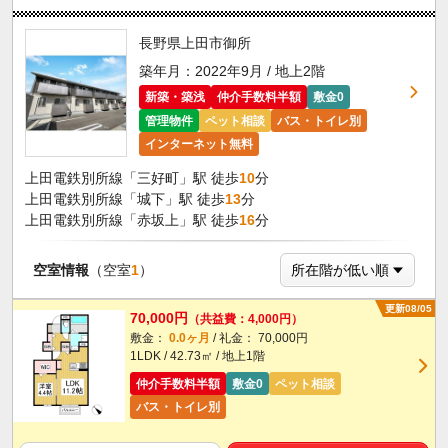
長野県上田市御所
築年月：2022年9月 / 地上2階
新築・築浅
仲介手数料半額
敷金0
管理物件
ペット相談
バス・トイレ別
インターネット無料
上田電鉄別所線「三好町」駅 徒歩
10
分
上田電鉄別所線「城下」駅 徒歩
13
分
上田電鉄別所線「赤坂上」駅 徒歩
16
分
空室情報
（空室
1
）
更新08/05
70,000円
（共益費：4,000円）
敷金：
0.0ヶ月
/ 礼金： 70,000円
1LDK / 42.73㎡ / 地上1階
仲介手数料半額
敷金0
ペット相談
バス・トイレ別