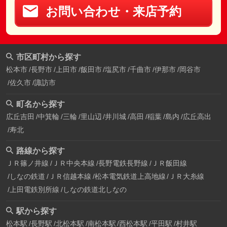
お問い合わせ・来店予約
市区町村から探す
松本市
長野市
上田市
飯田市
塩尻市
千曲市
伊那市
岡谷市
佐久市
諏訪市
町名から探す
広丘吉田
中箕輪
三輪
里山辺
井川城
高田
稲葉
島内
広丘高出
寿北
路線から探す
ＪＲ篠ノ井線
ＪＲ中央本線
長野電鉄長野線
ＪＲ飯田線
しなの鉄道
ＪＲ信越本線
松本電気鉄道上高地線
ＪＲ大糸線
上田電鉄別所線
しなの鉄道北しなの
駅から探す
松本駅
長野駅
北松本駅
南松本駅
西松本駅
平田駅
村井駅