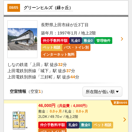
グリーンヒルズ（緑ヶ丘）
08/05
長野県上田市緑が丘3丁目
築年月：1997年1月 / 地上2階
仲介手数料半額
礼金0
敷金0
管理物件
ペット相談
バス・トイレ別
インターネット無料
しなの鉄道「上田」駅 徒歩
32
分
上田電鉄別所線「城下」駅 徒歩
37
分
上田電鉄別所線「三好町」駅 徒歩
44
分
空室情報
（空室
1
）
更新08/05
46,000円
（共益費：4,000円）
敷金：
0.0ヶ月
/ 礼金：
0.0ヶ月
2LDK / 49.70㎡ / 地上2階
仲介手数料半額
礼金0
敷金0
ペット相談
バス・トイレ別