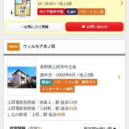
1K / 19.00㎡ / 地上2階
仲介手数料半額
礼金0
バス・トイレ別
★
お気に入り登録
お問い合わせ
ウィルモア木ノ田
08/05
長野県上田市中之条
築年月：2002年6月 / 地上2階
敷金0
バス・トイレ別
都市ガス
インターネット無料
上田電鉄別所線「赤坂上」駅 徒歩
13
分
上田電鉄別所線「三好町」駅 徒歩
21
分
しなの鉄道「上田」駅 徒歩
36
分
空室情報
（空室
2
）