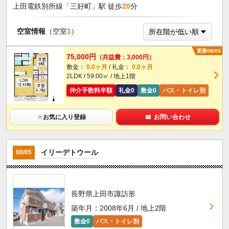
上田電鉄別所線「三好町」駅 徒歩
20
分
空室情報
（空室
1
）
更新08/05
75,000円
（共益費：3,000円）
敷金：
0.0ヶ月
/ 礼金：
0.0ヶ月
2LDK / 59.00㎡ / 地上1階
仲介手数料半額
礼金0
敷金0
バス・トイレ別
★
お気に入り登録
お問い合わせ
イリーデトウール
08/05
長野県上田市諏訪形
築年月：2008年6月 / 地上2階
敷金0
バス・トイレ別