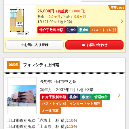
更新08/05
26,000円
（共益費：3,000円）
敷金：
0.0ヶ月
/ 礼金：
0.0ヶ月
1R / 21.00㎡ / 地上2階
仲介手数料半額
礼金0
敷金0
バス・トイレ別
★
お気に入り登録
お問い合わせ
フォレシティ上田南
08/05
長野県上田市中之条
築年月：2007年2月 / 地上3階
仲介手数料半額
礼金0
敷金0
管理物件
バス・トイレ別
インターネット無料
オール電化
上田電鉄別所線「赤坂上」駅 徒歩
10
分
上田電鉄別所線「上田原」駅 徒歩
13
分