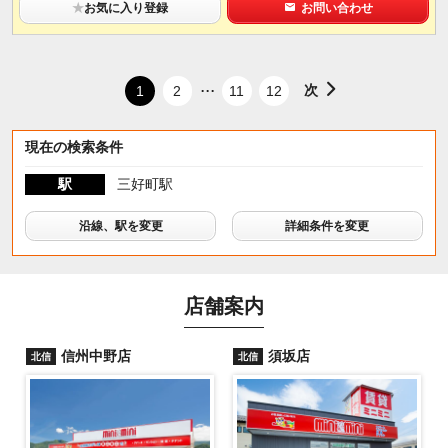
★
お気に入り登録
お問い合わせ
...
次
1
2
11
12
現在の検索条件
駅
三好町駅
沿線、駅を変更
詳細条件を変更
店舗案内
信州中野店
須坂店
北信
北信