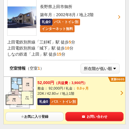
長野県上田市御所
築年月：2002年8月 / 地上2階
礼金0
バス・トイレ別
インターネット無料
上田電鉄別所線「三好町」駅 徒歩
5
分
上田電鉄別所線「城下」駅 徒歩
10
分
しなの鉄道「上田」駅 徒歩
15
分
空室情報
（空室
1
）
更新08/05
52,000円
（共益費：3,900円）
敷金： 92,000円 / 礼金：
0.0ヶ月
2DK / 42.80㎡ / 地上1階
礼金0
バス・トイレ別
★
お気に入り登録
お問い合わせ