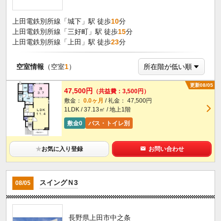
上田電鉄別所線「城下」駅 徒歩
10
分
上田電鉄別所線「三好町」駅 徒歩
15
分
上田電鉄別所線「上田」駅 徒歩
23
分
空室情報
（空室
1
）
更新08/05
47,500円
（共益費：3,500円）
敷金：
0.0ヶ月
/ 礼金： 47,500円
1LDK / 37.13㎡ / 地上1階
敷金0
バス・トイレ別
★
お気に入り登録
お問い合わせ
スイングＮ3
08/05
長野県上田市中之条