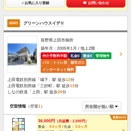
★
お気に入り登録
お問い合わせ
グリーンハウスイデⅡ
08/05
長野県上田市御所
築年月：2005年1月 / 地上2階
仲介手数料半額
礼金0
敷金0
管理物件
バス・トイレ別
都市ガス
インターネット無料
上田電鉄別所線「城下」駅 徒歩
13
分
上田電鉄別所線「三好町」駅 徒歩
13
分
しなの鉄道「上田」駅 徒歩
20
分
空室情報
（空室
1
）
更新08/05
36,000円
（共益費：2,500円）
敷金：
0.0ヶ月
/ 礼金：
0.0ヶ月