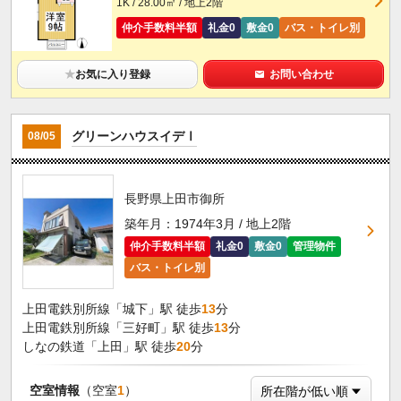
1K / 28.00㎡ / 地上2階
仲介手数料半額
礼金0
敷金0
バス・トイレ別
★
お気に入り登録
お問い合わせ
グリーンハウスイデⅠ
08/05
長野県上田市御所
築年月：1974年3月 / 地上2階
仲介手数料半額
礼金0
敷金0
管理物件
バス・トイレ別
上田電鉄別所線「城下」駅 徒歩
13
分
上田電鉄別所線「三好町」駅 徒歩
13
分
しなの鉄道「上田」駅 徒歩
20
分
空室情報
（空室
1
）