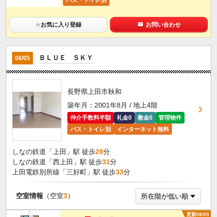
★
お気に入り登録
お問い合わせ
ＢＬＵＥ ＳＫＹ
08/05
長野県上田市秋和
築年月：2001年8月 / 地上4階
仲介手数料半額
礼金0
敷金0
管理物件
バス・トイレ別
インターネット無料
しなの鉄道「上田」駅 徒歩
28
分
しなの鉄道「西上田」駅 徒歩
31
分
上田電鉄別所線「三好町」駅 徒歩
33
分
空室情報
（空室
3
）
更新08/05