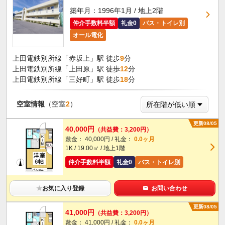
築年月：1996年1月 / 地上2階
仲介手数料半額
礼金0
バス・トイレ別
オール電化
上田電鉄別所線「赤坂上」駅 徒歩
9
分
上田電鉄別所線「上田原」駅 徒歩
12
分
上田電鉄別所線「三好町」駅 徒歩
18
分
空室情報
（空室
2
）
更新08/05
40,000円
（共益費：3,200円）
敷金： 40,000円 / 礼金：
0.0ヶ月
1K / 19.00㎡ / 地上1階
仲介手数料半額
礼金0
バス・トイレ別
★
お気に入り登録
お問い合わせ
更新08/05
41,000円
（共益費：3,200円）
敷金： 41,000円 / 礼金：
0.0ヶ月