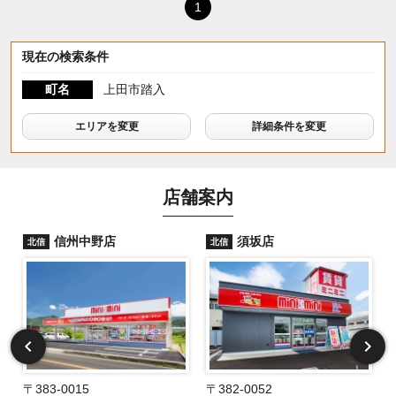
1
現在の検索条件
町名
上田市踏入
エリアを変更
詳細条件を変更
店舗案内
信州中野店
須坂店
北信
北信
〒383-0015
〒382-0052