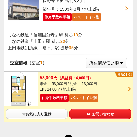
長野県上田市踏入2丁目
築年月：1993年3月 / 地上2階
仲介手数料半額
バス・トイレ別
しなの鉄道「信濃国分寺」駅 徒歩
18
分
しなの鉄道「上田」駅 徒歩
22
分
上田電鉄別所線「城下」駅 徒歩
35
分
空室情報
（空室
1
）
更新08/03
53,000円
（共益費：4,000円）
敷金： 53,000円 / 礼金： 53,000円
1K / 24.00㎡ / 地上1階
仲介手数料半額
バス・トイレ別
★
お気に入り登録
お問い合わせ