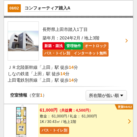
コンフォーティア踏入A
08/02
長野県上田市踏入1丁目
築年月：2024年2月 / 地上3階
新築・築浅
管理物件
オートロック
バス・トイレ別
インターネット無料
ＪＲ北陸新幹線「上田」駅 徒歩
14
分
しなの鉄道「上田」駅 徒歩
14
分
上田電鉄別所線「上田」駅 徒歩
14
分
空室情報
（空室
1
）
更新08/02
61,000円
（共益費：4,500円）
敷金： 61,000円 / 礼金： 61,000円
1K / 30.43㎡ / 地上1階
バス・トイレ別