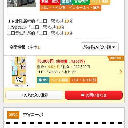
新築・築浅
敷金0
管理物件
ペット相談
バス・トイレ別
インターネット無料
ＪＲ北陸新幹線「上田」駅 徒歩
18
分
しなの鉄道「上田」駅 徒歩
18
分
上田電鉄別所線「上田」駅 徒歩
18
分
空室情報
（空室
1
）
更新08/06
75,000円
（共益費：4,950円）
敷金：
0.0ヶ月
/ 礼金： 112,500円
1LDK / 40.38㎡ / 地上1階
敷金0
ペット相談
バス・トイレ別
★
お気に入り登録
お問い合わせ
中谷コーポ
08/03