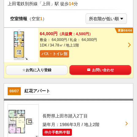
上田電鉄別所線「上田」駅 徒歩
14
分
空室情報
（空室
1
）
更新08/08
64,000円
（共益費：4,500円）
敷金： 64,000円 / 礼金： 64,000円
1DK / 34.78㎡ / 地上1階
バス・トイレ別
★
お気に入り登録
お問い合わせ
紅花アパート
08/07
長野県上田市踏入2丁目
築年月：1986年3月 / 地上2階
仲介手数料半額