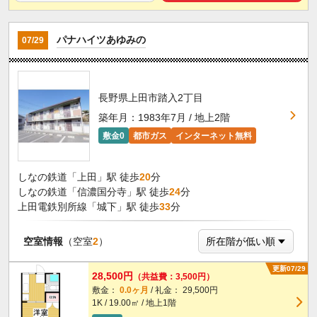
パナハイツあゆみの
07/29
長野県上田市踏入2丁目
築年月：1983年7月 / 地上2階
敷金0
都市ガス
インターネット無料
しなの鉄道「上田」駅 徒歩
20
分
しなの鉄道「信濃国分寺」駅 徒歩
24
分
上田電鉄別所線「城下」駅 徒歩
33
分
空室情報
（空室
2
）
更新07/29
28,500円
（共益費：3,500円）
敷金：
0.0ヶ月
/ 礼金： 29,500円
1K / 19.00㎡ / 地上1階