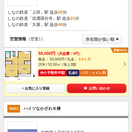
しなの鉄道「上田」駅 徒歩
20
分
しなの鉄道「信濃国分寺」駅 徒歩
22
分
しなの鉄道「大屋」駅 徒歩
48
分
空室情報
（空室
1
）
更新08/01
50,000円
（共益費：0円）
敷金： 50,000円 / 礼金：
0.0ヶ月
2DK / 52.00㎡ / 地上3階
仲介手数料半額
礼金0
バス・トイレ別
★
お気に入り登録
お問い合わせ
ハイツなかざわＢ棟
08/03