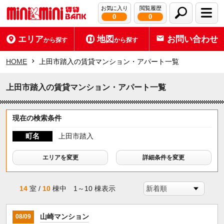
お気に入り
閲覧履歴
0
0
エリア
地図
お問い合わせ
から探す
から探す
HOME
上田市踏入の賃貸マンション・アパート一覧
上田市踏入の賃貸マンション・アパート一覧
現在の検索条件
町名
上田市踏入
エリアを変更
詳細条件を変更
14
室 /
10
棟中 1～10 棟表示
山崎マンション
08/09