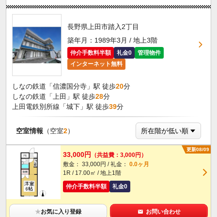
長野県上田市踏入2丁目
築年月：1989年3月 / 地上3階
仲介手数料半額
礼金0
管理物件
インターネット無料
しなの鉄道「信濃国分寺」駅 徒歩
20
分
しなの鉄道「上田」駅 徒歩
28
分
上田電鉄別所線「城下」駅 徒歩
39
分
空室情報
（空室
2
）
更新08/09
33,000円
（共益費：3,000円）
敷金： 33,000円 / 礼金：
0.0ヶ月
1R / 17.00㎡ / 地上1階
仲介手数料半額
礼金0
★
お気に入り登録
お問い合わせ