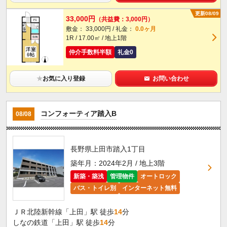
更新08/09
33,000円
（共益費：3,000円）
敷金： 33,000円 / 礼金：
0.0ヶ月
1R / 17.00㎡ / 地上1階
仲介手数料半額
礼金0
★
お気に入り登録
お問い合わせ
コンフォーティア踏入B
08/08
長野県上田市踏入1丁目
築年月：2024年2月 / 地上3階
新築・築浅
管理物件
オートロック
バス・トイレ別
インターネット無料
ＪＲ北陸新幹線「上田」駅 徒歩
14
分
しなの鉄道「上田」駅 徒歩
14
分