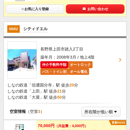
★
お気に入り登録
お問い合わせ
シティドエル
08/02
長野県上田市踏入2丁目
築年月：2008年3月 / 地上4階
仲介手数料半額
オートロック
バス・トイレ別
オール電化
しなの鉄道「信濃国分寺」駅 徒歩
20
分
しなの鉄道「上田」駅 徒歩
21
分
しなの鉄道「大屋」駅 徒歩
50
分
空室情報
（空室
3
）
更新08/02
70,000円
（共益費：4,000円）