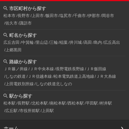
市区町村から探す
松本市
長野市
上田市
飯田市
塩尻市
千曲市
伊那市
岡谷市
佐久市
諏訪市
町名から探す
広丘吉田
中箕輪
里山辺
三輪
稲葉
井川城
高田
島内
広丘高出
上郷黒田
路線から探す
ＪＲ篠ノ井線
ＪＲ中央本線
長野電鉄長野線
ＪＲ飯田線
しなの鉄道
ＪＲ信越本線
松本電気鉄道上高地線
ＪＲ大糸線
上田電鉄別所線
しなの鉄道北しなの
駅から探す
松本駅
長野駅
北松本駅
南松本駅
西松本駅
平田駅
村井駅
広丘駅
市役所前駅
上田駅
ホーム