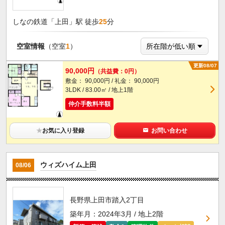
しなの鉄道「上田」駅 徒歩
25
分
空室情報
（空室
1
）
更新08/07
90,000円
（共益費：0円）
敷金： 90,000円 / 礼金： 90,000円
3LDK / 83.00㎡ / 地上1階
仲介手数料半額
★
お気に入り登録
お問い合わせ
ウィズハイム上田
08/06
長野県上田市踏入2丁目
築年月：2024年3月 / 地上2階