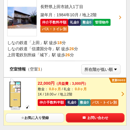
長野県上田市踏入1丁目
築年月：1984年10月 / 地上2階
仲介手数料半額
礼金0
敷金0
管理物件
バス・トイレ別
しなの鉄道「上田」駅 徒歩
18
分
しなの鉄道「信濃国分寺」駅 徒歩
26
分
上田電鉄別所線「城下」駅 徒歩
26
分
空室情報
（空室
1
）
更新08/03
22,000円
（共益費：3,000円）
敷金：
0.0ヶ月
/ 礼金：
0.0ヶ月
1K / 18.00㎡ / 地上2階
仲介手数料半額
礼金0
敷金0
バス・トイレ別
★
お気に入り登録
お問い合わせ