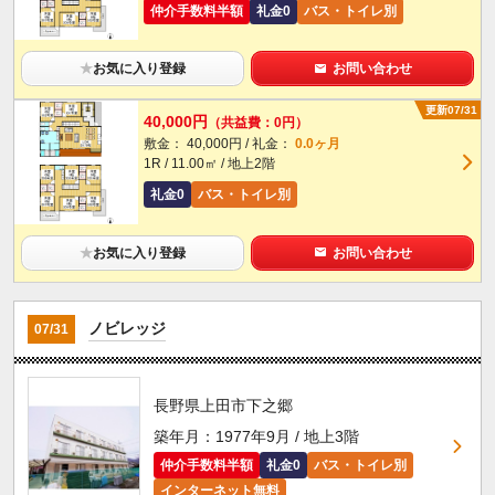
仲介手数料半額
礼金0
バス・トイレ別
★
お気に入り登録
お問い合わせ
更新07/31
40,000円
（共益費：0円）
敷金： 40,000円 / 礼金：
0.0ヶ月
1R / 11.00㎡ / 地上2階
礼金0
バス・トイレ別
★
お気に入り登録
お問い合わせ
ノビレッジ
07/31
長野県上田市下之郷
築年月：1977年9月 / 地上3階
仲介手数料半額
礼金0
バス・トイレ別
インターネット無料