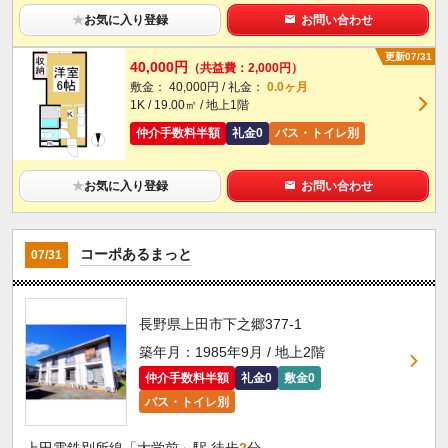
★
お気に入り登録
お問い合わせ
更新07/31
40,000円
（共益費：2,000円）
敷金： 40,000円 / 礼金：
0.0ヶ月
1K / 19.00㎡ / 地上1階
仲介手数料半額
礼金0
バス・トイレ別
★
お気に入り登録
お問い合わせ
コーポあるまっと
07/31
長野県上田市下之郷377-1
築年月：1985年9月 / 地上2階
仲介手数料半額
礼金0
敷金0
バス・トイレ別
上田電鉄別所線「大学前」駅 徒歩
2
分