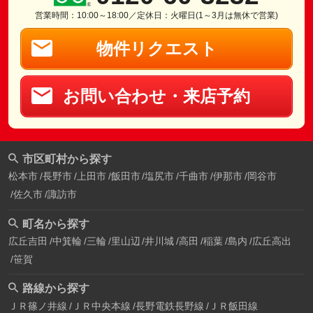
営業時間：10:00～18:00／定休日：火曜日(1～3月は無休で営業)
物件リクエスト
お問い合わせ・来店予約
市区町村から探す
松本市
長野市
上田市
飯田市
塩尻市
千曲市
伊那市
岡谷市
佐久市
諏訪市
町名から探す
広丘吉田
中箕輪
三輪
里山辺
井川城
高田
稲葉
島内
広丘高出
笹賀
路線から探す
ＪＲ篠ノ井線
ＪＲ中央本線
長野電鉄長野線
ＪＲ飯田線