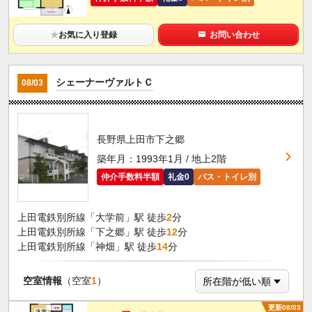
★
お気に入り登録
お問い合わせ
シェーナーヴァルトＣ
08/03
長野県上田市下之郷
築年月：1993年1月 / 地上2階
仲介手数料半額
礼金0
バス・トイレ別
上田電鉄別所線「大学前」駅 徒歩
2
分
上田電鉄別所線「下之郷」駅 徒歩
12
分
上田電鉄別所線「神畑」駅 徒歩
14
分
空室情報
（空室
1
）
更新08/03