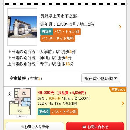
長野県上田市下之郷
築年月：1998年3月 / 地上2階
敷金0
バス・トイレ別
インターネット無料
上田電鉄別所線「大学前」駅 徒歩
4
分
上田電鉄別所線「神畑」駅 徒歩
9
分
上田電鉄別所線「寺下」駅 徒歩
16
分
空室情報
（空室
1
）
更新08/05
49,000円
（共益費：4,500円）
敷金：
0.0ヶ月
/ 礼金： 24,500円
1LDK / 42.48㎡ / 地上1階
敷金0
バス・トイレ別
★
お気に入り登録
お問い合わせ