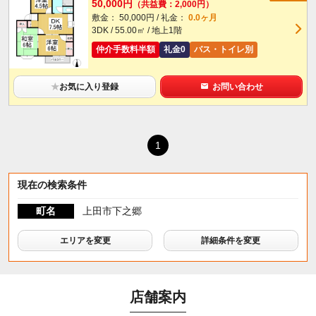
50,000円
（共益費：2,000円）
敷金： 50,000円 / 礼金：
0.0ヶ月
3DK / 55.00㎡ / 地上1階
仲介手数料半額
礼金0
バス・トイレ別
★
お気に入り登録
お問い合わせ
1
現在の検索条件
町名
上田市下之郷
エリアを変更
詳細条件を変更
店舗案内