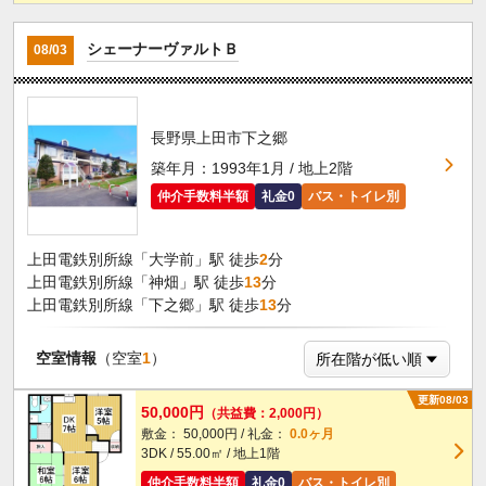
シェーナーヴァルトＢ
08/03
長野県上田市下之郷
築年月：1993年1月 / 地上2階
仲介手数料半額
礼金0
バス・トイレ別
上田電鉄別所線「大学前」駅 徒歩
2
分
上田電鉄別所線「神畑」駅 徒歩
13
分
上田電鉄別所線「下之郷」駅 徒歩
13
分
空室情報
（空室
1
）
更新08/03
50,000円
（共益費：2,000円）
敷金： 50,000円 / 礼金：
0.0ヶ月
3DK / 55.00㎡ / 地上1階
仲介手数料半額
礼金0
バス・トイレ別