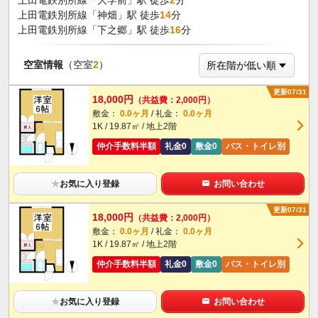
上田電鉄別所線「神畑」駅 徒歩
14
分
上田電鉄別所線「下之郷」駅 徒歩
16
分
空室情報
（空室
2
）
更新07/31
18,000円
（共益費：2,000円）
敷金：
0.0ヶ月
/ 礼金：
0.0ヶ月
1K / 19.87㎡ / 地上2階
仲介手数料半額
礼金0
敷金0
バス・トイレ別
★
お気に入り登録
お問い合わせ
更新07/31
18,000円
（共益費：2,000円）
敷金：
0.0ヶ月
/ 礼金：
0.0ヶ月
1K / 19.87㎡ / 地上2階
仲介手数料半額
礼金0
敷金0
バス・トイレ別
★
お気に入り登録
お問い合わせ