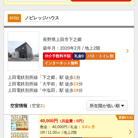
ノビレッジハウス
07/31
長野県上田市下之郷
築年月：2020年2月 / 地上2階
仲介手数料半額
礼金0
バス・トイレ別
インターネット無料
上田電鉄別所線「下之郷」駅 徒歩
1
分
上田電鉄別所線「大学前」駅 徒歩
13
分
上田電鉄別所線「中塩田」駅 徒歩
19
分
空室情報
（空室
2
）
更新07/31
40,000円
（共益費：0円）
敷金： 40,000円 / 礼金：
0.0ヶ月
1R / 11.00㎡ / 地上2階