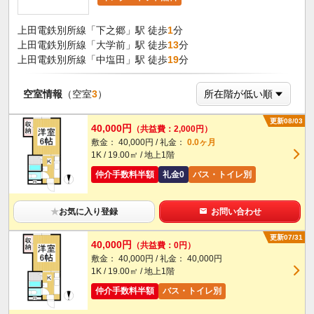
上田電鉄別所線「下之郷」駅 徒歩
1
分
上田電鉄別所線「大学前」駅 徒歩
13
分
上田電鉄別所線「中塩田」駅 徒歩
19
分
空室情報
（空室
3
）
更新08/03
40,000円
（共益費：2,000円）
敷金： 40,000円 / 礼金：
0.0ヶ月
1K / 19.00㎡ / 地上1階
仲介手数料半額
礼金0
バス・トイレ別
★
お気に入り登録
お問い合わせ
更新07/31
40,000円
（共益費：0円）
敷金： 40,000円 / 礼金： 40,000円
1K / 19.00㎡ / 地上1階
仲介手数料半額
バス・トイレ別