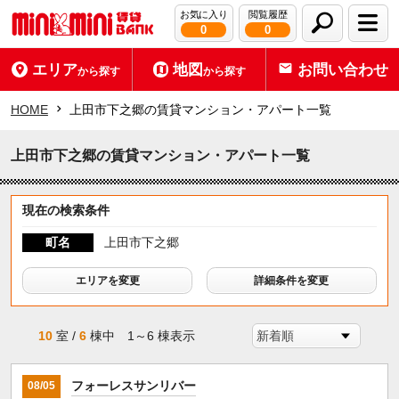
お気に入り
閲覧履歴
0
0
エリア
地図
お問い合わせ
から探す
から探す
HOME
上田市下之郷の賃貸マンション・アパート一覧
上田市下之郷の賃貸マンション・アパート一覧
現在の検索条件
町名
上田市下之郷
エリアを変更
詳細条件を変更
10
室 /
6
棟中 1～6 棟表示
フォーレスサンリバー
08/05