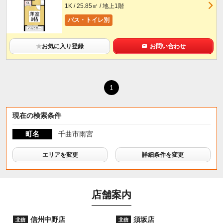
1K / 25.85㎡ / 地上1階
バス・トイレ別
★
お気に入り登録
お問い合わせ
1
現在の検索条件
町名
千曲市雨宮
エリアを変更
詳細条件を変更
店舗案内
信州中野店
須坂店
北信
北信