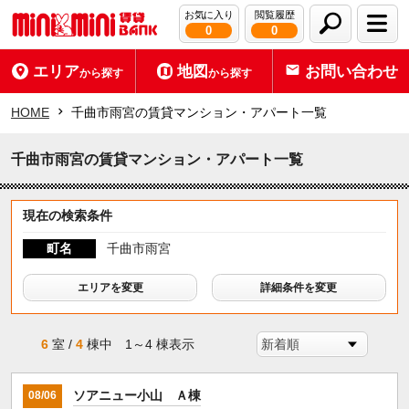
お気に入り
閲覧履歴
0
0
エリア
地図
お問い合わせ
から探す
から探す
HOME
千曲市雨宮の賃貸マンション・アパート一覧
千曲市雨宮の賃貸マンション・アパート一覧
現在の検索条件
町名
千曲市雨宮
エリアを変更
詳細条件を変更
6
室 /
4
棟中 1～4 棟表示
ソアニュー小山 Ａ棟
08/06