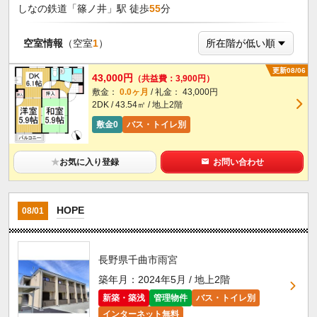
しなの鉄道「篠ノ井」駅 徒歩
55
分
空室情報
（空室
1
）
更新08/06
43,000円
（共益費：3,900円）
敷金：
0.0ヶ月
/ 礼金： 43,000円
2DK / 43.54㎡ / 地上2階
敷金0
バス・トイレ別
★
お気に入り登録
お問い合わせ
HOPE
08/01
長野県千曲市雨宮
築年月：2024年5月 / 地上2階
新築・築浅
管理物件
バス・トイレ別
インターネット無料