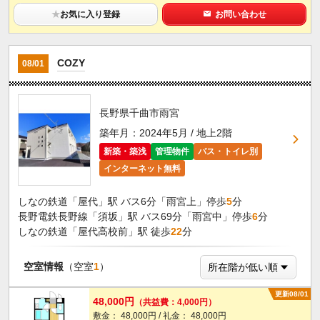
★
お気に入り登録
お問い合わせ
COZY
08/01
長野県千曲市雨宮
築年月：2024年5月 / 地上2階
新築・築浅
管理物件
バス・トイレ別
インターネット無料
しなの鉄道「屋代」駅 バス6分「雨宮上」停歩
5
分
長野電鉄長野線「須坂」駅 バス69分「雨宮中」停歩
6
分
しなの鉄道「屋代高校前」駅 徒歩
22
分
空室情報
（空室
1
）
更新08/01
48,000円
（共益費：4,000円）
敷金： 48,000円 / 礼金： 48,000円