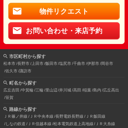
物件リクエスト
お問い合わせ・来店予約
市区町村から探す
松本市
長野市
上田市
飯田市
塩尻市
千曲市
伊那市
岡谷市
佐久市
諏訪市
町名から探す
広丘吉田
中箕輪
三輪
里山辺
井川城
高田
稲葉
島内
広丘高出
笹賀
路線から探す
ＪＲ篠ノ井線
ＪＲ中央本線
長野電鉄長野線
ＪＲ飯田線
しなの鉄道
ＪＲ信越本線
松本電気鉄道上高地線
ＪＲ大糸線