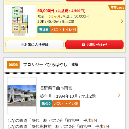
更新08/06
50,000円
（共益費：4,500円）
敷金：
0.0ヶ月
/ 礼金： 50,000円
2DK / 45.40㎡ / 地上2階
敷金0
バス・トイレ別
★
お気に入り登録
お問い合わせ
フロリヤードひらばやし B棟
08/06
長野県千曲市雨宮
築年月：1994年10月 / 地上2階
敷金0
バス・トイレ別
しなの鉄道「屋代」駅 バス7分「雨宮中」停歩
8
分
しなの鉄道「屋代高校前」駅 バス2分「雨宮中」停歩
8
分