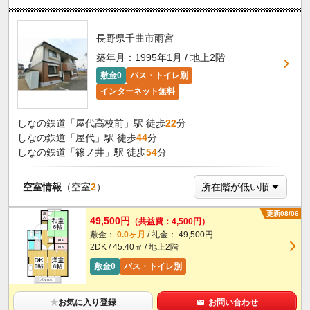
長野県千曲市雨宮
築年月：1995年1月 / 地上2階
敷金0
バス・トイレ別
インターネット無料
しなの鉄道「屋代高校前」駅 徒歩
22
分
しなの鉄道「屋代」駅 徒歩
44
分
しなの鉄道「篠ノ井」駅 徒歩
54
分
空室情報
（空室
2
）
更新08/06
49,500円
（共益費：4,500円）
敷金：
0.0ヶ月
/ 礼金： 49,500円
2DK / 45.40㎡ / 地上2階
敷金0
バス・トイレ別
★
お気に入り登録
お問い合わせ