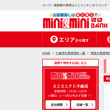
ホープ｜長野県の賃貸はミニミニチンタイバンク
エリア
から探す
HOME
千曲市の賃貸物件一覧
雨宮の賃貸物
長野で物件をお探しなら
新
ミニミニＦＣ千曲店
営業時間：10:00～18:00
火曜日（1～3月は休まず営業！）
会社概要
店舗一覧