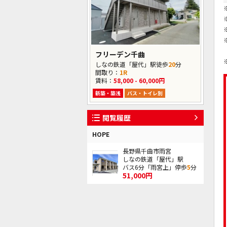
フリーデン千曲
しなの鉄道「屋代」駅徒歩
20
分
間取り：
1R
賃料：
58,000 - 60,000円
新築・築浅
バス・トイレ別
閲覧履歴
HOPE
長野県千曲市雨宮
しなの鉄道「屋代」駅
バス6分「雨宮上」停歩
5
分
51,000円