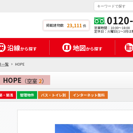
0120
23,111
掲載建物数
件
営業時間：10:00～18:00
定休日：火曜日(1～3月は
沿線
地図
から探す
から探す
件一覧
HOPE
HOPE
（空室
2
）
築・築浅
管理物件
バス・トイレ別
インターネット無料