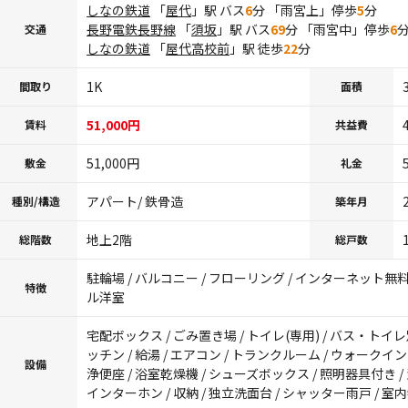
しなの鉄道
「
屋代
」駅 バス
6
分 「雨宮上」停歩
5
分
長野電鉄長野線
「
須坂
」駅 バス
69
分 「雨宮中」停歩
6
交通
しなの鉄道
「
屋代高校前
」駅 徒歩
22
分
1K
間取り
面積
51,000円
賃料
共益費
51,000円
敷金
礼金
アパート/ 鉄骨造
種別/構造
築年月
地上2階
総階数
総戸数
駐輪場 / バルコニー / フローリング / インターネット無料 
特徴
ル洋室
宅配ボックス / ごみ置き場 / トイレ(専用) / バス・トイレ
ッチン / 給湯 / エアコン / トランクルーム / ウォークイ
設備
浄便座 / 浴室乾燥機 / シューズボックス / 照明器具付き /
インターホン / 収納 / 独立洗面台 / シャッター雨戸 / 室