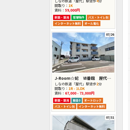
しなの鉄道「屋代」駅徒歩
4
分
間取り：
1K
賃料：
59,000円
新築・築浅
管理物件
バス・トイレ別
インターネット無料
オール電化
07/26
J-Room☆妃 Ⅶ番館 屋代駅前
しなの鉄道「屋代」駅徒歩
2
分
間取り：
1R - 1LDK
賃料：
67,000 - 73,000円
新築・築浅
敷金0
オートロック
バス・トイレ別
インターネット無料
07/31