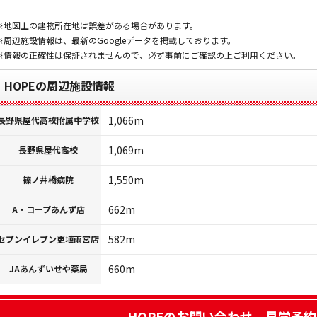
※地図上の建物所在地は誤差がある場合があります。
※周辺施設情報は、最新のGoogleデータを掲載しております。
※情報の正確性は保証されませんので、必ず事前にご確認の上ご利用ください。
HOPEの周辺施設情報
1,066m
長野県屋代高校附属中学校
1,069m
長野県屋代高校
1,550m
篠ノ井橋病院
662m
A・コープあんず店
582m
セブンイレブン更埴雨宮店
660m
JAあんずいせや薬局
HOPE
のお問い合わせ、見学予約