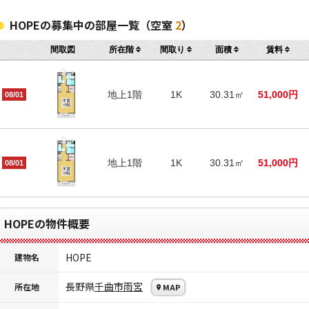
HOPEの募集中の部屋一覧（空室
2
）
間取図
所在階
間取り
面積
賃料
地上1階
1K
30.31㎡
51,000円
08/01
地上1階
1K
30.31㎡
51,000円
08/01
HOPEの物件概要
HOPE
建物名
長野県
千曲市
雨宮
所在地
MAP