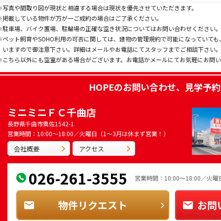
※写真や間取り図が現状と相違する場合は現状を優先させていただきます。
※掲載している物件が万が一ご成約の場合はご了承ください。
※駐車場、バイク置場、駐輪場の正確な空き状況についてはお問い合わせください
※ペット飼育やSOHO利用の可否に関しては、建物の管理規約で可能になっていて
いますので御注意下さい。詳細はメールやお電話にてスタッフまでご相談下さい
※こちら以外にも空室がある場合がございます。お電話かメールにてお気軽にお問
HOPE
のお問い合わせ、見学予約
ミニミニＦＣ千曲店
長野県千曲市粟佐1542-1
営業時間：10:00～18:00／火曜日（1～3月は休まず営業！）
会社概要
アクセス
026-261-3555
営業時間：10:00～18:00／
物件リクエスト
お問