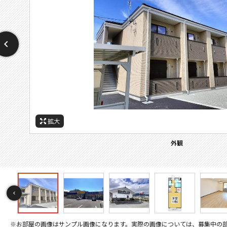
拡大
拡大
拡大
拡大
拡大
拡大
拡大
拡大
拡大
拡大
拡大
拡大
拡大
拡大
拡大
拡大
拡大
拡大
拡大
拡大
拡大
拡大
拡大
拡大
拡大
拡大
拡大
拡大
拡大
間取
周辺施設：ドラックストア
周辺施設：コンビニ
周辺施設：スーパー
周辺施設：病院
セキュリティ
セキュリティ
バルコニー
その他画像
その他画像
その他画像
その他画像
キッチン
キッチン
トイレ
外観
居間
居間
居間
寝室
風呂
風呂
収納
洗面
設備
設備
玄関
間取り
※お部屋の画像はサンプル画像になります。実際の画像については、募集中の