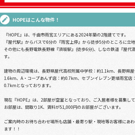
HOPE
はこんな物件！
『HOPE』は、千曲市雨宮エリアにある2024年築の2階建てです。
『屋代駅』からバスで6分の『雨宮上停』から徒歩5分のところに立
その他にも長野電鉄長野線『須坂駅』(徒歩6分)、しなの鉄道『屋代高
す。
建物の周辺環境は、長野県屋代高校附属中学校：約1.1km、長野県屋
1.6km、A・コープあんず店：約0.7km、セブンイレブン更埴雨宮店
0.7kmとなっております。
現在『HOPE』は、2部屋が空室となっており、ご入居者様を募集し
お部屋は、間取り1K、賃料が51,000円のお部屋がございます。
ご案内時のお待ち合わせ場所も店舗・最寄り駅・現地等お客様にあわ
ます！！