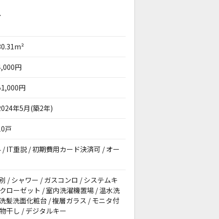
分
30.31m²
4,000円
51,000円
2024年5月(築2年)
10戸
/ IT重説 / 初期費用カード決済可 / オー
別 / シャワー / ガスコンロ / システムキ
ンクローゼット / 室内洗濯機置場 / 温水洗
 洗髪洗面化粧台 / 複層ガラス / モニタ付
内物干し / デジタルキー