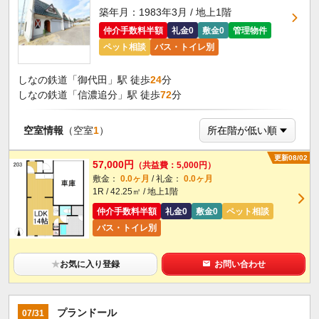
築年月：1983年3月 / 地上1階
仲介手数料半額
礼金0
敷金0
管理物件
ペット相談
バス・トイレ別
しなの鉄道「御代田」駅 徒歩
24
分
しなの鉄道「信濃追分」駅 徒歩
72
分
空室情報
（空室
1
）
更新08/02
57,000円
（共益費：5,000円）
敷金：
0.0ヶ月
/ 礼金：
0.0ヶ月
1R / 42.25㎡ / 地上1階
仲介手数料半額
礼金0
敷金0
ペット相談
バス・トイレ別
★
お気に入り登録
お問い合わせ
プランドール
07/31