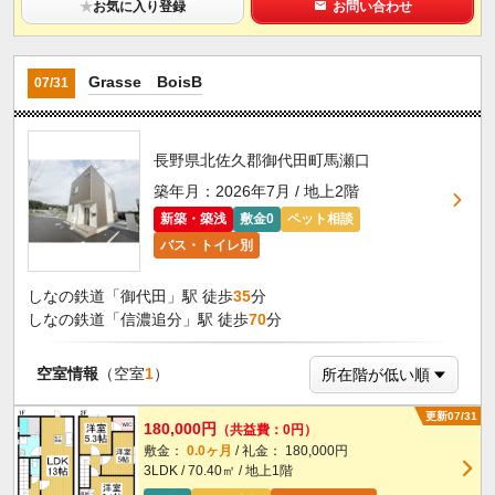
★
お気に入り登録
お問い合わせ
Grasse BoisB
07/31
長野県北佐久郡御代田町馬瀬口
築年月：2026年7月 / 地上2階
新築・築浅
敷金0
ペット相談
バス・トイレ別
しなの鉄道「御代田」駅 徒歩
35
分
しなの鉄道「信濃追分」駅 徒歩
70
分
空室情報
（空室
1
）
更新07/31
180,000円
（共益費：0円）
敷金：
0.0ヶ月
/ 礼金： 180,000円
3LDK / 70.40㎡ / 地上1階