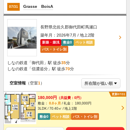
Grasse BoisA
07/31
長野県北佐久郡御代田町馬瀬口
築年月：2026年7月 / 地上2階
新築・築浅
敷金0
ペット相談
バス・トイレ別
しなの鉄道「御代田」駅 徒歩
35
分
しなの鉄道「信濃追分」駅 徒歩
70
分
空室情報
（空室
1
）
更新07/31
180,000円
（共益費：0円）
敷金：
0.0ヶ月
/ 礼金： 180,000円
3LDK / 70.40㎡ / 地上1階
敷金0
ペット相談
バス・トイレ別