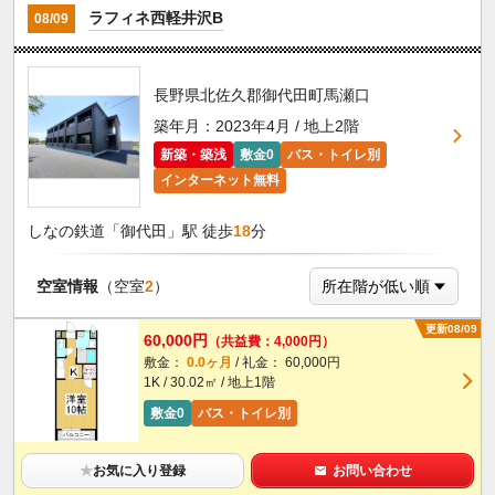
ラフィネ西軽井沢B
08/09
長野県北佐久郡御代田町馬瀬口
築年月：2023年4月 / 地上2階
新築・築浅
敷金0
バス・トイレ別
インターネット無料
しなの鉄道「御代田」駅 徒歩
18
分
空室情報
（空室
2
）
更新08/09
60,000円
（共益費：4,000円）
敷金：
0.0ヶ月
/ 礼金： 60,000円
1K / 30.02㎡ / 地上1階
敷金0
バス・トイレ別
★
お気に入り登録
お問い合わせ