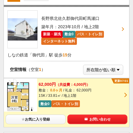
長野県北佐久郡御代田町馬瀬口
築年月：2023年10月 / 地上2階
新築・築浅
敷金0
バス・トイレ別
インターネット無料
しなの鉄道「御代田」駅 徒歩
15
分
空室情報
（空室
1
）
更新07/31
62,000円
（共益費：4,000円）
敷金：
0.0ヶ月
/ 礼金： 62,000円
1SK / 33.81㎡ / 地上1階
敷金0
バス・トイレ別
★
お気に入り登録
お問い合わせ