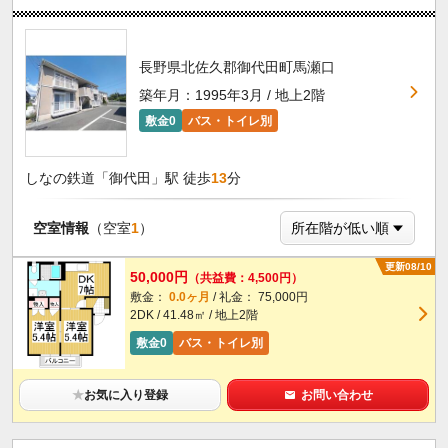
長野県北佐久郡御代田町馬瀬口
築年月：1995年3月 / 地上2階
敷金0
バス・トイレ別
しなの鉄道「御代田」駅 徒歩
13
分
空室情報
（空室
1
）
更新08/10
50,000円
（共益費：4,500円）
敷金：
0.0ヶ月
/ 礼金： 75,000円
2DK / 41.48㎡ / 地上2階
敷金0
バス・トイレ別
★
お気に入り登録
お問い合わせ