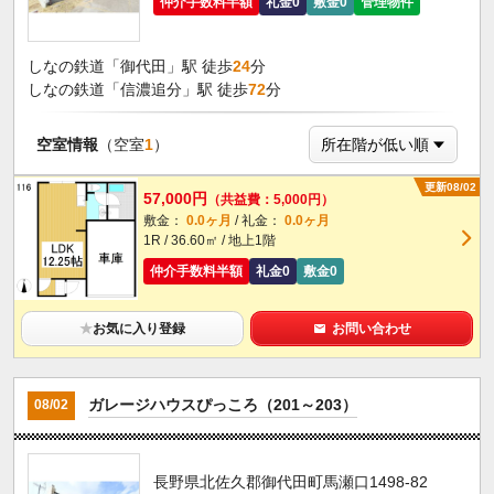
仲介手数料半額
礼金0
敷金0
管理物件
しなの鉄道「御代田」駅 徒歩
24
分
しなの鉄道「信濃追分」駅 徒歩
72
分
空室情報
（空室
1
）
更新08/02
57,000円
（共益費：5,000円）
敷金：
0.0ヶ月
/ 礼金：
0.0ヶ月
1R / 36.60㎡ / 地上1階
仲介手数料半額
礼金0
敷金0
★
お気に入り登録
お問い合わせ
ガレージハウスぴっころ（201～203）
08/02
長野県北佐久郡御代田町馬瀬口1498-82