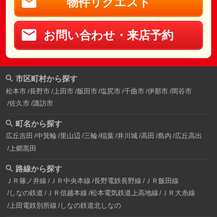
物件リクエスト
お問い合わせ・来店予約
市区町村から探す
松本市
長野市
上田市
飯田市
塩尻市
千曲市
伊那市
岡谷市
佐久市
諏訪市
町名から探す
広丘吉田
中箕輪
里山辺
三輪
稲葉
井川城
高田
島内
広丘高出
上郷黒田
路線から探す
ＪＲ篠ノ井線
ＪＲ中央本線
長野電鉄長野線
ＪＲ飯田線
しなの鉄道
ＪＲ信越本線
松本電気鉄道上高地線
ＪＲ大糸線
上田電鉄別所線
しなの鉄道北しなの