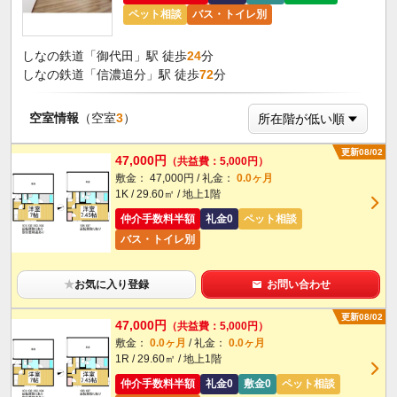
ペット相談
バス・トイレ別
しなの鉄道「御代田」駅 徒歩
24
分
しなの鉄道「信濃追分」駅 徒歩
72
分
空室情報
（空室
3
）
更新08/02
47,000円
（共益費：5,000円）
敷金： 47,000円 / 礼金：
0.0ヶ月
1K / 29.60㎡ / 地上1階
仲介手数料半額
礼金0
ペット相談
バス・トイレ別
★
お気に入り登録
お問い合わせ
更新08/02
47,000円
（共益費：5,000円）
敷金：
0.0ヶ月
/ 礼金：
0.0ヶ月
1R / 29.60㎡ / 地上1階
仲介手数料半額
礼金0
敷金0
ペット相談