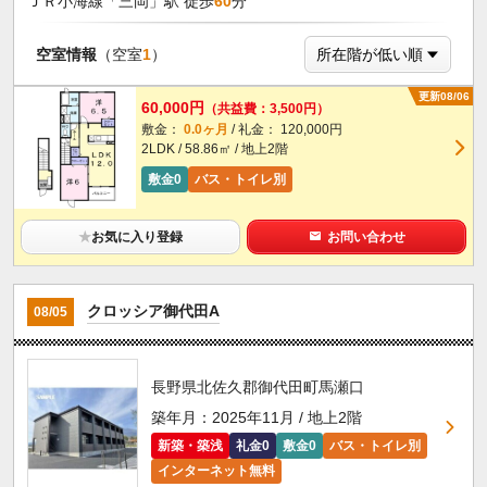
ＪＲ小海線「三岡」駅 徒歩
60
分
空室情報
（空室
1
）
更新08/06
60,000円
（共益費：3,500円）
敷金：
0.0ヶ月
/ 礼金： 120,000円
2LDK / 58.86㎡ / 地上2階
敷金0
バス・トイレ別
★
お気に入り登録
お問い合わせ
クロッシア御代田A
08/05
長野県北佐久郡御代田町馬瀬口
築年月：2025年11月 / 地上2階
新築・築浅
礼金0
敷金0
バス・トイレ別
インターネット無料