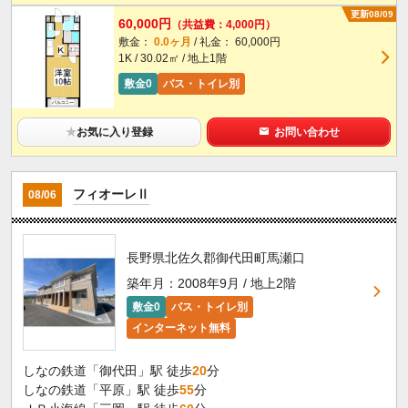
更新08/09
60,000円
（共益費：4,000円）
敷金：
0.0ヶ月
/ 礼金： 60,000円
1K / 30.02㎡ / 地上1階
敷金0
バス・トイレ別
★
お気に入り登録
お問い合わせ
フィオーレⅡ
08/06
長野県北佐久郡御代田町馬瀬口
築年月：2008年9月 / 地上2階
敷金0
バス・トイレ別
インターネット無料
しなの鉄道「御代田」駅 徒歩
20
分
しなの鉄道「平原」駅 徒歩
55
分