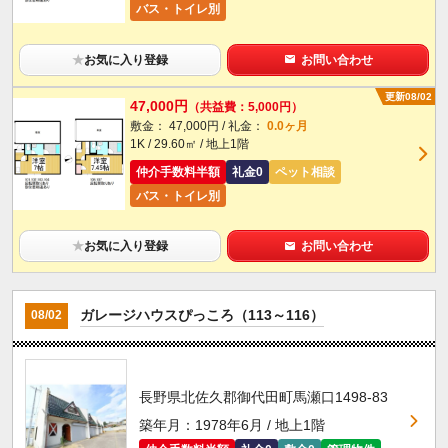
バス・トイレ別
★
お気に入り登録
お問い合わせ
更新08/02
47,000円
（共益費：5,000円）
敷金： 47,000円 / 礼金：
0.0ヶ月
1K / 29.60㎡ / 地上1階
仲介手数料半額
礼金0
ペット相談
バス・トイレ別
★
お気に入り登録
お問い合わせ
ガレージハウスぴっころ（113～116）
08/02
長野県北佐久郡御代田町馬瀬口1498-83
築年月：1978年6月 / 地上1階