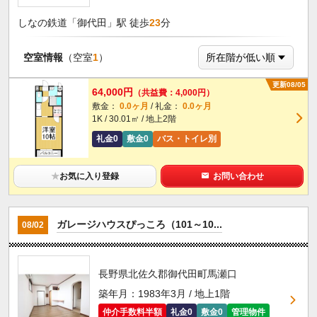
しなの鉄道「御代田」駅 徒歩
23
分
空室情報
（空室
1
）
更新08/05
64,000円
（共益費：4,000円）
敷金：
0.0ヶ月
/ 礼金：
0.0ヶ月
1K / 30.01㎡ / 地上2階
礼金0
敷金0
バス・トイレ別
★
お気に入り登録
お問い合わせ
ガレージハウスぴっころ（101～10...
08/02
長野県北佐久郡御代田町馬瀬口
築年月：1983年3月 / 地上1階
仲介手数料半額
礼金0
敷金0
管理物件