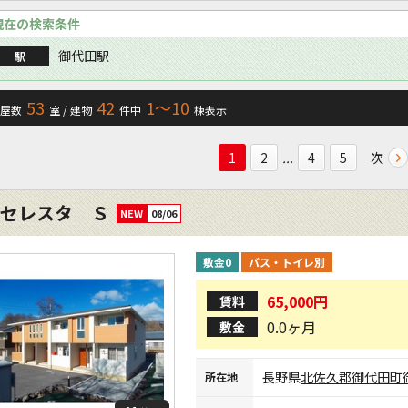
現在の検索条件
御代田駅
駅
53
42
1〜10
屋数
室 / 建物
件中
棟表示
...
次
1
2
4
5
セレスタ Ｓ
NEW
08/06
敷金0
バス・トイレ別
65,000円
賃料
0.0ヶ月
敷金
長野県
北佐久郡御代田町
所在地