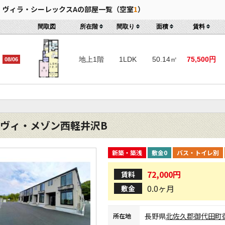
ヴィラ・シーレックスAの部屋一覧（空室
1
）
間取図
所在階
間取り
面積
賃料
地上1階
1LDK
50.14㎡
75,500円
08/06
ヴィ・メゾン西軽井沢B
新築・築浅
敷金0
バス・トイレ別
72,000円
賃料
0.0ヶ月
敷金
長野県
北佐久郡御代田町
所在地