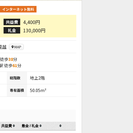
インターネット無料
4,400円
共益費
130,000円
礼金
草越
MAP
 徒歩
38
分
駅 徒歩
61
分
地上2階
総階数
50.05m²
専有面積
共益費
敷金 / 礼金