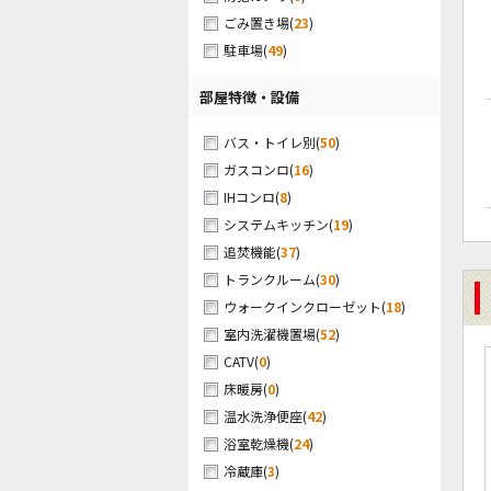
(
23
)
ごみ置き場
(
49
)
駐車場
部屋特徴・設備
(
50
)
バス・トイレ別
(
16
)
ガスコンロ
(
8
)
IHコンロ
(
19
)
システムキッチン
(
37
)
追焚機能
(
30
)
トランクルーム
(
18
)
ウォークインクローゼット
(
52
)
室内洗濯機置場
(
0
)
CATV
(
0
)
床暖房
(
42
)
温水洗浄便座
(
24
)
浴室乾燥機
(
3
)
冷蔵庫