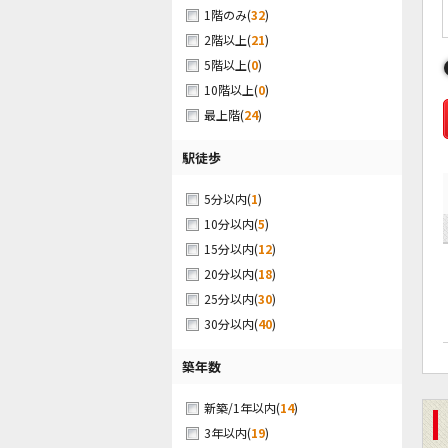
(
32
)
1階のみ
(
21
)
2階以上
(
0
)
5階以上
(
0
)
10階以上
(
24
)
最上階
駅徒歩
(
1
)
5分以内
(
5
)
10分以内
(
12
)
15分以内
(
18
)
20分以内
(
30
)
25分以内
(
40
)
30分以内
築年数
(
14
)
新築/1年以内
(
19
)
3年以内