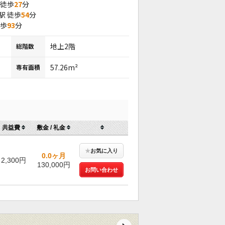
 徒歩
27
分
駅 徒歩
54
分
徒歩
93
分
地上2階
総階数
57.26m²
専有面積
共益費
敷金 / 礼金
★
お気に入り
0.0ヶ月
2,300円
130,000円
お問い合わせ