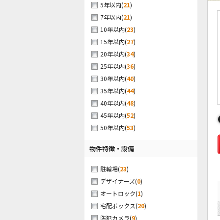
(
21
)
5年以内
(
21
)
7年以内
(
23
)
10年以内
(
27
)
15年以内
(
34
)
20年以内
(
36
)
25年以内
(
40
)
30年以内
(
44
)
35年以内
(
48
)
40年以内
(
52
)
45年以内
(
53
)
50年以内
物件特徴・設備
(
23
)
駐輪場
(
0
)
デザイナーズ
(
1
)
オートロック
(
20
)
宅配ボックス
(
9
)
防犯カメラ