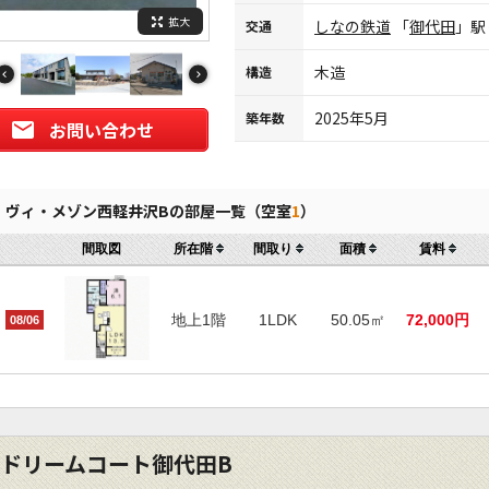
拡大
しなの鉄道
「
御代田
」駅
交通
木造
構造
2025年5月
築年数
お問い合わせ
ヴィ・メゾン西軽井沢Bの部屋一覧（空室
1
）
間取図
所在階
間取り
面積
賃料
地上1階
1LDK
50.05㎡
72,000円
08/06
ドリームコート御代田B