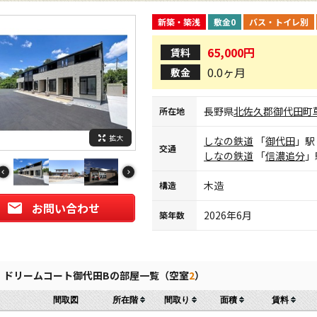
新築・築浅
敷金0
バス・トイレ別
65,000円
賃料
0.0ヶ月
敷金
長野県
北佐久郡御代田町
所在地
拡大
しなの鉄道
「
御代田
」駅
交通
しなの鉄道
「
信濃追分
」
木造
構造
お問い合わせ
2026年6月
築年数
ドリームコート御代田Bの部屋一覧（空室
2
）
間取図
所在階
間取り
面積
賃料