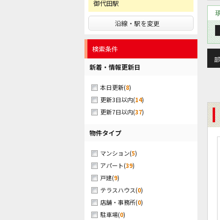
御代田駅
沿線・駅を変更
検索条件
部
新着・情報更新日
(
8
)
本日更新
(
14
)
更新3日以内
(
37
)
更新7日以内
物件タイプ
(
5
)
マンション
(
39
)
アパート
(
9
)
戸建
(
0
)
テラスハウス
(
0
)
店舗・事務所
(
0
)
駐車場