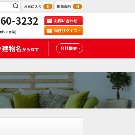
0
0
お気に入り
閲覧履歴
-60-3232
お問い合わせ
物件リクエスト
無休で営業)
建物名
会社概要
から探す