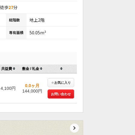
 徒歩
27
分
地上2階
総階数
50.05m²
専有面積
共益費
敷金 / 礼金
★
お気に入り
0.0ヶ月
4,100円
144,000円
お問い合わせ