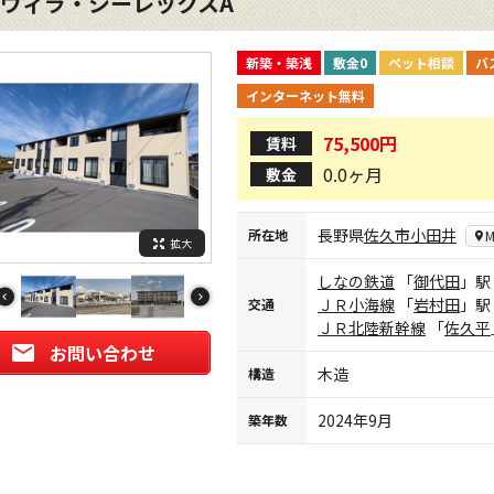
ヴィラ・シーレックスA
新築・築浅
敷金0
ペット相談
バ
インターネット無料
75,500円
賃料
0.0ヶ月
敷金
長野県
佐久市
小田井
所在地
M
拡大
しなの鉄道
「
御代田
」駅
ＪＲ小海線
「
岩村田
」駅
交通
ＪＲ北陸新幹線
「
佐久平
お問い合わせ
木造
構造
2024年9月
築年数