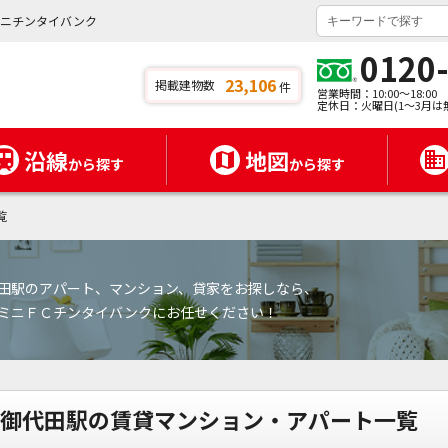
ミニチンタイバンク
0120
23,106
掲載建物数
件
営業時間：10:00～18:00
定休日：火曜日(1～3月は
沿線
地図
から探す
から探す
覧
田駅のアパート、マンション、貸家をお探しなら、
ミニＦＣチンタイバンクにお任せください！
御代田駅の賃貸マンション・アパート一覧