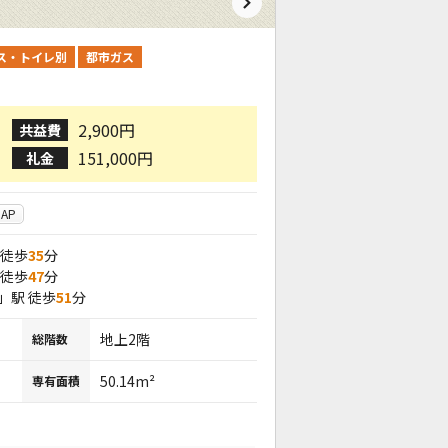
ス・トイレ別
都市ガス
2,900円
共益費
151,000円
礼金
AP
 徒歩
35
分
 徒歩
47
分
」駅 徒歩
51
分
地上2階
総階数
50.14m²
専有面積