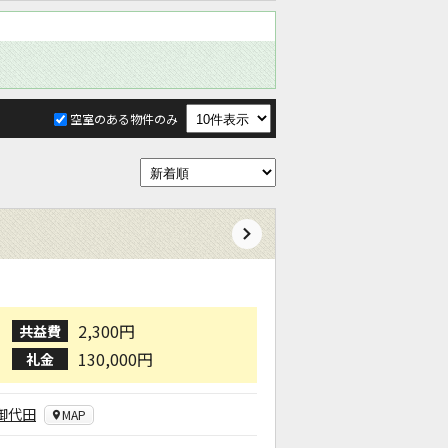
空室のある物件のみ
2,300円
共益費
130,000円
礼金
御代田
MAP