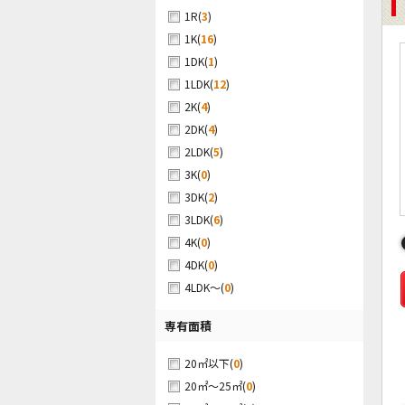
(
3
)
1R
(
16
)
1K
(
1
)
1DK
(
12
)
1LDK
(
4
)
2K
(
4
)
2DK
(
5
)
2LDK
(
0
)
3K
(
2
)
3DK
(
6
)
3LDK
(
0
)
4K
(
0
)
4DK
(
0
)
4LDK～
専有面積
(
0
)
20㎡以下
(
0
)
20㎡～25㎡