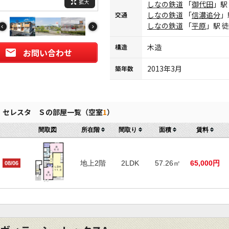
拡大
しなの鉄道
「
御代田
」駅
しなの鉄道
「
信濃追分
」
交通
しなの鉄道
「
平原
」駅 
木造
構造
お問い合わせ
2013年3月
築年数
セレスタ Ｓの部屋一覧（空室
1
）
間取図
所在階
間取り
面積
賃料
地上2階
2LDK
57.26㎡
65,000円
08/06