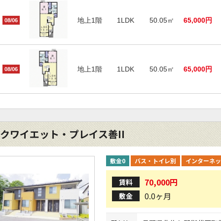
地上1階
1LDK
50.05㎡
65,000円
08/06
地上1階
1LDK
50.05㎡
65,000円
08/06
クワイエット・プレイス善II
敷金0
バス・トイレ別
インターネッ
70,000円
賃料
0.0ヶ月
敷金