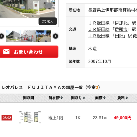
長野県
上伊那郡南箕輪村
所在地
拡大
ＪＲ飯田線
「
伊那北
」駅
ＪＲ飯田線
「
伊那市
」駅
交通
ＪＲ飯田線
「
田畑
」駅 
木造
構造
お問い合わせ
2007年10月
築年数
レオパレス ＦＵＪＩＴＡＹＡの部屋一覧（空室
2
）
間取図
所在階
間取り
面積
賃料
地上1階
1K
23.61㎡
49,000円
08/02