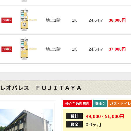
地上1階
1K
24.64㎡
36,000円
08/05
地上3階
1K
24.64㎡
37,000円
08/05
レオパレス ＦＵＪＩＴＡＹＡ
仲介手数料無料
敷金0
バス・トイレ
49,000 - 51,000円
賃料
0.0ヶ月
敷金