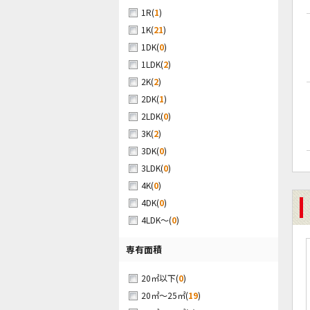
(
1
)
1R
(
21
)
1K
(
0
)
1DK
(
2
)
1LDK
(
2
)
2K
(
1
)
2DK
(
0
)
2LDK
(
2
)
3K
(
0
)
3DK
(
0
)
3LDK
(
0
)
4K
(
0
)
4DK
(
0
)
4LDK～
専有面積
(
0
)
20㎡以下
(
19
)
20㎡～25㎡