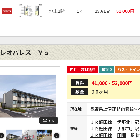
地上2階
1K
23.61㎡
51,000円
08/02
レオパレス Ｙｓ
仲介手数料無料
敷金0
バス・トイレ
41,000 - 52,000円
賃料
0.0ヶ月
敷金
長野県
上伊那郡南箕輪村
所在地
拡大
ＪＲ飯田線
「
伊那北
」駅
ＪＲ飯田線
「
伊那市
」駅
交通
ＪＲ飯田線
「
田畑
」駅 