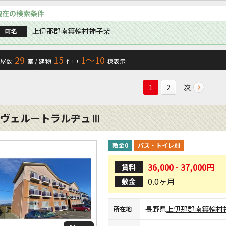
現在の検索条件
上伊那郡南箕輪村神子柴
町名
29
15
1〜10
屋数
室 / 建物
件中
棟表示
次
1
2
ヴェルートラルヂュⅢ
敷金0
バス・トイレ別
36,000 - 37,000円
賃料
0.0ヶ月
敷金
長野県
上伊那郡南箕輪村
所在地