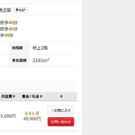
神子柴
MAP
 徒歩
40
分
 徒歩
45
分
徒歩
49
分
地上2階
総階数
23.61m²
専有面積
共益費
敷金 / 礼金
★
お気に入り
0.0ヶ月
5,000円
49,000円
お問い合わせ