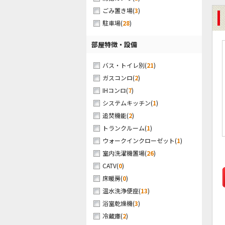
(
3
)
ごみ置き場
(
28
)
駐車場
部屋特徴・設備
(
21
)
バス・トイレ別
(
2
)
ガスコンロ
(
7
)
IHコンロ
(
1
)
システムキッチン
(
2
)
追焚機能
(
1
)
トランクルーム
(
1
)
ウォークインクローゼット
(
26
)
室内洗濯機置場
(
0
)
CATV
(
0
)
床暖房
(
13
)
温水洗浄便座
(
3
)
浴室乾燥機
(
2
)
冷蔵庫