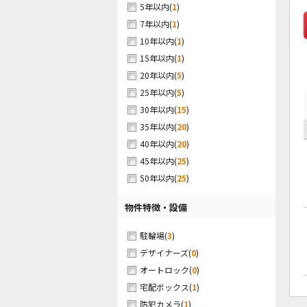
(
1
)
5年以内
(
1
)
7年以内
(
1
)
10年以内
(
1
)
15年以内
(
5
)
20年以内
(
5
)
25年以内
(
15
)
30年以内
(
20
)
35年以内
(
20
)
40年以内
(
25
)
45年以内
(
25
)
50年以内
物件特徴・設備
(
3
)
駐輪場
(
0
)
デザイナーズ
(
0
)
オートロック
(
1
)
宅配ボックス
(
1
)
防犯カメラ