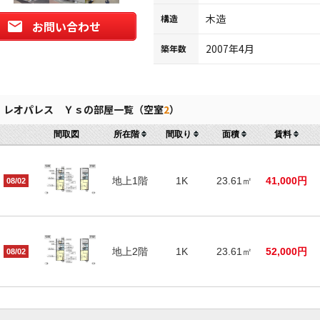
木造
構造
お問い合わせ
2007年4月
築年数
レオパレス Ｙｓの部屋一覧（空室
2
）
間取図
所在階
間取り
面積
賃料
地上1階
1K
23.61㎡
41,000円
08/02
地上2階
1K
23.61㎡
52,000円
08/02