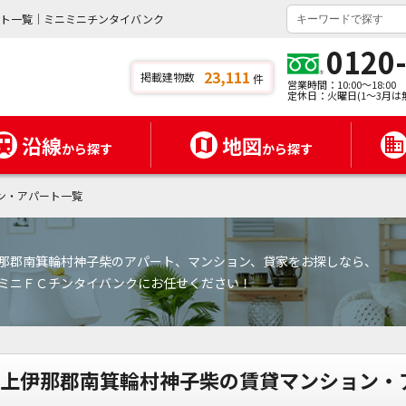
ート一覧｜ミニミニチンタイバンク
0120
23,111
掲載建物数
件
営業時間：10:00～18:00
定休日：火曜日(1～3月は
沿線
地図
から探す
から探す
ン・アパート一覧
那郡南箕輪村神子柴のアパート、マンション、貸家をお探しなら、
ミニＦＣチンタイバンクにお任せください！
上伊那郡南箕輪村神子柴の賃貸マンション・