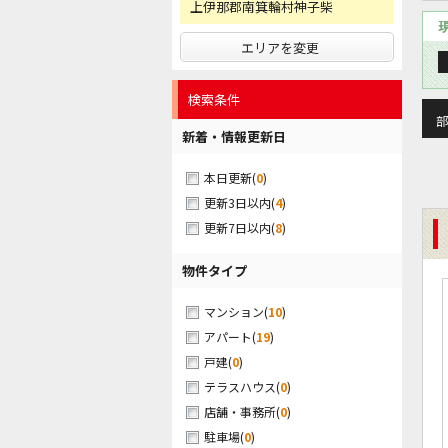
上伊那郡南箕輪村神子柴
エリアを変更
検索条件
部
新着・情報更新日
(
0
)
本日更新
(
4
)
更新3日以内
(
8
)
更新7日以内
物件タイプ
(
10
)
マンション
(
19
)
アパート
(
0
)
戸建
(
0
)
テラスハウス
(
0
)
店舗・事務所
(
0
)
駐車場