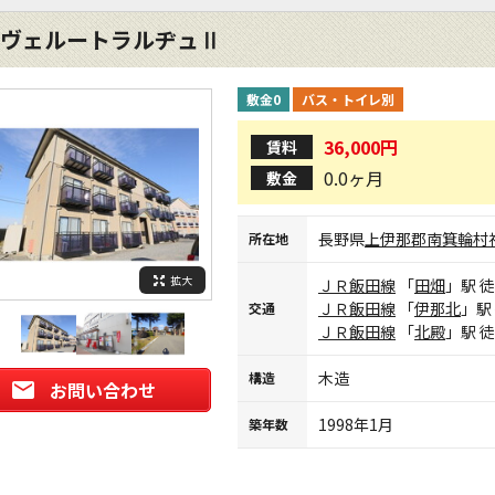
ヴェルートラルヂュⅡ
敷金0
バス・トイレ別
36,000円
賃料
0.0ヶ月
敷金
長野県
上伊那郡南箕輪村
所在地
拡大
ＪＲ飯田線
「
田畑
」駅 
ＪＲ飯田線
「
伊那北
」駅
交通
ＪＲ飯田線
「
北殿
」駅 
木造
構造
お問い合わせ
1998年1月
築年数