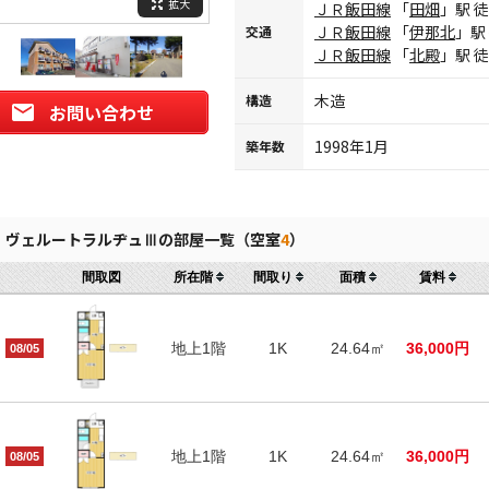
拡大
ＪＲ飯田線
「
田畑
」駅 
ＪＲ飯田線
「
伊那北
」駅
交通
ＪＲ飯田線
「
北殿
」駅 
木造
構造
お問い合わせ
1998年1月
築年数
ヴェルートラルヂュⅢの部屋一覧（空室
4
）
間取図
所在階
間取り
面積
賃料
地上1階
1K
24.64㎡
36,000円
08/05
地上1階
1K
24.64㎡
36,000円
08/05