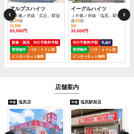
アルプスハイツ
イーグルハイツ
ＪＲ篠ノ井線「広丘」駅徒
ＪＲ篠ノ井線「塩尻」駅徒
歩
28
分
歩
23
分
1LDK
1K
69,000円
33,000円
新築・築浅
仲介手数料半額
仲介手数料半額
礼金0
管理物件
バス・トイレ別
管理物件
バス・トイレ別
インターネット無料
インターネット無料
店舗案内
塩尻店
塩尻駅前店
中信
中信