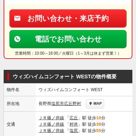
お問い合わせ・来店予約
電話でお問い合わせ
営業時間：10:00～18:00／火曜日（1～3月は休まず営業！）
ウィズハイムコンフォート WESTの物件概要
物件名
ウィズハイムコンフォート WEST
長野県
塩尻市
広丘野村
所在地
MAP
ＪＲ篠ノ井線
「
広丘
」駅 徒歩
10
分
交通
ＪＲ篠ノ井線
「
村井
」駅 徒歩
38
分
ＪＲ篠ノ井線
「
塩尻
」駅 徒歩
55
分