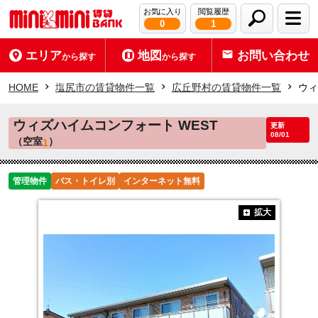
お気に入り
閲覧履歴
0
1
エリア
地図
お問い合わせ
から探す
から探す
HOME
塩尻市の賃貸物件一覧
広丘野村の賃貸物件一覧
ウィ
ウィズハイムコンフォート WEST
更新
08/01
（空室
）
1
管理物件
バス・トイレ別
インターネット無料
拡大