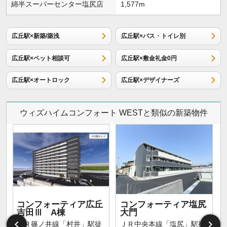
綿半スーパーセンター塩尻店
1,577m
広丘駅×新築/築浅
広丘駅×バス・トイレ別
広丘駅×ペット相談可
広丘駅×敷金礼金0円
広丘駅×オートロック
広丘駅×デザイナーズ
ウィズハイムコンフォート WESTと類似の新築物件
コンフォーティア広丘
コンフォーティア塩尻
吉田Ⅲ A棟
大門
ＪＲ篠ノ井線「村井」駅徒
ＪＲ中央本線「塩尻」駅徒