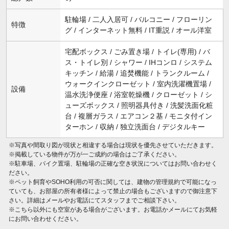
駐輪場 / 二人入居可 / バルコニー / フローリン
特徴
グ / インターネット無料 / IT重説 / オール洋室
宅配ボックス / ごみ置き場 / トイレ(専用) / バ
ス・トイレ別 / シャワー / IHコンロ / システム
キッチン / 給湯 / 追焚機能 / トランクルーム /
ウォークインクローゼット / 室内洗濯機置場 /
設備
温水洗浄便座 / 浴室乾燥機 / クローゼット / シ
ューズボックス / 照明器具付き / 洗髪洗面化粧
台 / 複層ガラス / エアコン２基 / モニタ付イン
ターホン / 収納 / 独立洗面台 / デジタルキー
※写真や間取り図が現状と相違する場合は現状を優先させていただきます。
※掲載している物件が万が一ご成約の場合はご了承ください。
※駐車場、バイク置場、駐輪場の正確な空き状況についてはお問い合わせく
ださい。
※ペット飼育やSOHO利用の可否に関しては、建物の管理規約で可能になっ
ていても、お部屋の所有者様によって禁止の場合もございますので御注意下
さい。詳細はメールやお電話にてスタッフまでご相談下さい。
※こちら以外にも空室がある場合がございます。お電話かメールにてお気軽
にお問い合わせください。