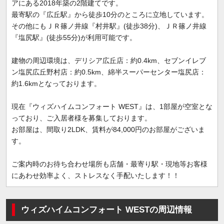
アにある2018年築の2階建てです。
最寄駅の『広丘駅』から徒歩10分のところに立地しています。
その他にもＪＲ篠ノ井線『村井駅』(徒歩38分)、ＪＲ篠ノ井線
『塩尻駅』(徒歩55分)が利用可能です。
建物の周辺環境は、デリシア広丘店：約0.4km、セブンイレブ
ン塩尻広丘野村店：約0.5km、綿半スーパーセンター塩尻店：
約1.6kmとなっております。
現在『ウィズハイムコンフォート WEST』は、1部屋が空室とな
っており、ご入居者様を募集しております。
お部屋は、間取り2LDK、賃料が84,000円のお部屋がございま
す。
ご案内時のお待ち合わせ場所も店舗・最寄り駅・現地等お客様
にあわせ効率よく、ストレスなく手配いたします！！
ウィズハイムコンフォート WESTの周辺情報