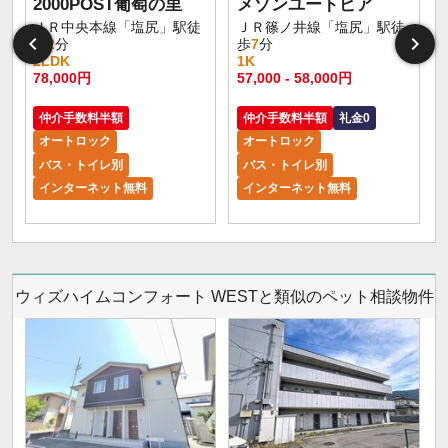
2000POST葡萄の里
メゾンユートピア
ＪＲ中央本線「塩尻」駅徒
ＪＲ篠ノ井線「塩尻」駅徒
歩
2
分
歩
7
分
2LDK
1K
78,000円
57,000 - 58,000円
仲介手数料半額
仲介手数料半額
礼金0
オートロック
オートロック
バス・トイレ別
バス・トイレ別
インターネット無料
インターネット無料
ウィズハイムコンフォート WESTと類似のペット相談物件