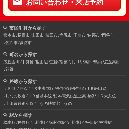
お問い合わせ・来店予約
市区町村から探す
松本市
長野市
上田市
飯田市
塩尻市
千曲市
伊那市
岡谷市
佐久市
諏訪市
町名から探す
広丘吉田
中箕輪
里山辺
三輪
稲葉
井川城
高田
島内
広丘高出
笹賀
路線から探す
ＪＲ篠ノ井線
ＪＲ中央本線
長野電鉄長野線
ＪＲ飯田線
しなの鉄道
ＪＲ信越本線
松本電気鉄道上高地線
ＪＲ大糸線
上田電鉄別所線
しなの鉄道北しなの
駅から探す
松本駅
長野駅
北松本駅
南松本駅
西松本駅
平田駅
村井駅