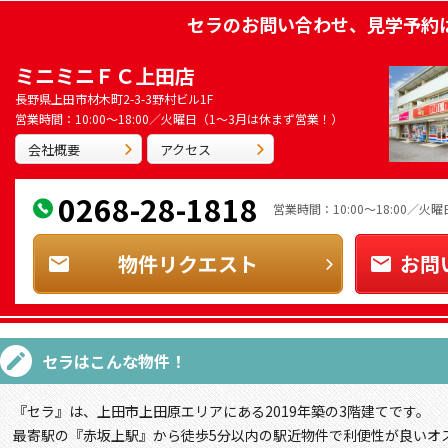
セラ
のお問い合わせ、見学予約
ミニミニＦＣ上田店
長野県上田市材木町2-3-3野村ビル1F
営業時間：10:00～18:00／火曜日（1～3月は休まず営業！）
会社概要
アクセス
0268-28-1818
営業時間：10:00～18:00／
物件リクエスト
お問
セラ
はこんな物件！
『セラ』は、上田市上田原エリアにある2019年築の3階建てです。
最寄駅の『赤坂上駅』から徒歩5分以内の駅近物件で利便性が良いオ