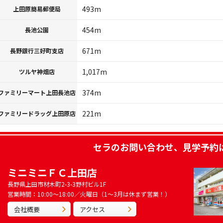
493m
上田原簡易郵便局
454m
長池公園
671m
長野銀行三好町支店
1,017m
ツルヤ神畑店
374m
ファミリーマート上田長池店
221m
ファミリードラッグ上田原店
セラ
のお問い合わせ、見学予約
ミニミニＦＣ上田店
長野県上田市材木町2-3-3野村ビル1F
営業時間：10:00～18:00／火曜日（1～3月は休まず営業！）
会社概要
アクセス