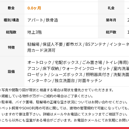
0.0ヶ月
-
敷金
礼金
アパート/ 鉄骨造
種別/構造
築年月
地上3階
総階数
総戸数
駐輪場 / 保証人不要 / 都市ガス / BSアンテナ / インターネ
特徴
用カード決済可
オートロック / 宅配ボックス / ごみ置き場 / トイレ(専用) /
アコン / 床下収納 / ウォークインクローゼット / 室内洗濯機
設備
ローゼット / シューズボックス / 照明器具付き / 洗髪洗面化
インターホン / 独立洗面台 / 対面キッチン
※写真や間取り図が現状と相違する場合は現状を優先させていただきます。
※掲載している物件が万が一ご成約の場合はご了承ください。
※駐車場、バイク置場、駐輪場の正確な空き状況についてはお問い合わせください
※ペット飼育やSOHO利用の可否に関しては、建物の管理規約で可能になっていて
いますので御注意下さい。詳細はメールやお電話にてスタッフまでご相談下さい
※こちら以外にも空室がある場合がございます。お電話かメールにてお気軽にお問