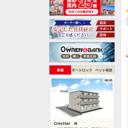
新築
オートロック
ペット相談
08/05
Crestier N