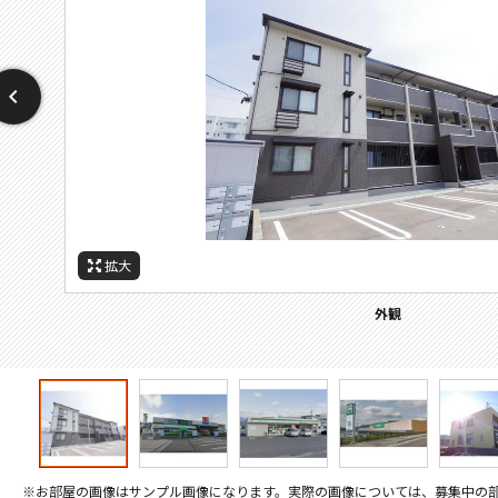
拡大
拡大
拡大
拡大
拡大
拡大
周辺施設：ドラックストア
周辺施設：コンビニ
周辺施設：スーパー
周辺施設：銀行
周辺施設：公園
外観
※お部屋の画像はサンプル画像になります。実際の画像については、募集中の