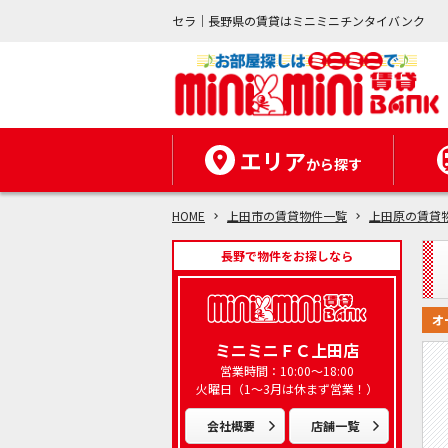
セラ｜長野県の賃貸はミニミニチンタイバンク
エリア
から探す
HOME
上田市の賃貸物件一覧
上田原の賃貸
長野で物件をお探しなら
オ
ミニミニＦＣ上田店
営業時間：10:00～18:00
火曜日（1～3月は休まず営業！）
会社概要
店舗一覧