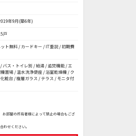
2019年9月(築6年)
15戸
ット無料 / カードキー / IT重説 / 初期費
 バス・トイレ別 / 給湯 / 追焚機能 / エ
置場 / 温水洗浄便座 / 浴室乾燥機 / ク
粧台 / 複層ガラス / テラス / モニタ付
。
も、お部屋の所有者様によって禁止の場合もござ
。
い合わせください。