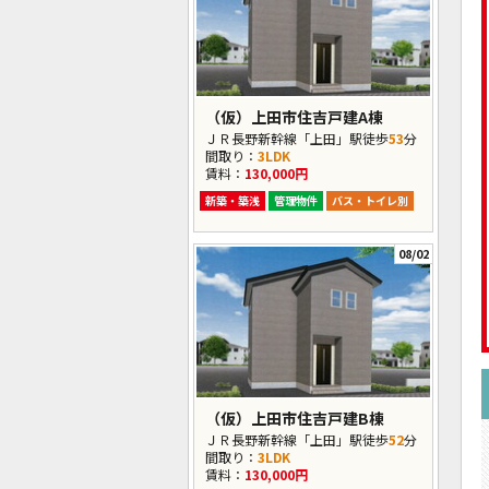
（仮）上田市住吉戸建A棟
ＪＲ長野新幹線「上田」駅徒歩
53
分
間取り：
3LDK
賃料：
130,000円
新築・築浅
管理物件
バス・トイレ別
08/02
（仮）上田市住吉戸建B棟
ＪＲ長野新幹線「上田」駅徒歩
52
分
間取り：
3LDK
賃料：
130,000円