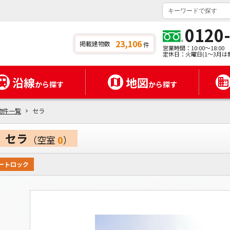
0120
23,106
掲載建物数
件
営業時間：10:00～18:00
定休日：火曜日(1～3月は
沿線
地図
から探す
から探す
物件一覧
セラ
セラ
（空室
0
）
ートロック