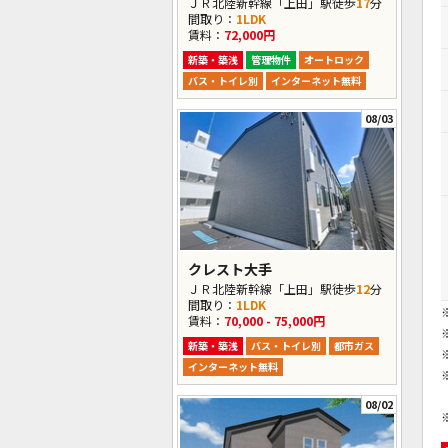
ＪＲ北陸新幹線「上田」駅徒歩
17
分
間取り：
1LDK
賃料：
72,000円
新築・築浅
管理物件
オートロック
バス・トイレ別
インターネット無料
08/03
クレスト大手
ＪＲ北陸新幹線「上田」駅徒歩
12
分
間取り：
1LDK
賃料：
70,000 - 75,000円
新築・築浅
バス・トイレ別
都市ガス
インターネット無料
08/02