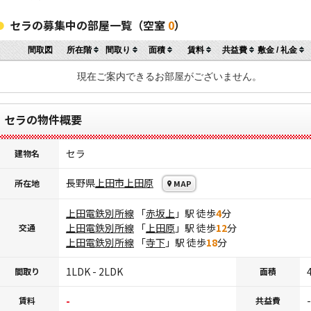
セラの募集中の部屋一覧（空室
0
）
間取図
所在階
間取り
面積
賃料
共益費
敷金 / 礼金
現在ご案内できるお部屋がございません。
セラの物件概要
セラ
建物名
長野県
上田市
上田原
所在地
MAP
上田電鉄別所線
「
赤坂上
」駅 徒歩
4
分
上田電鉄別所線
「
上田原
」駅 徒歩
12
分
交通
上田電鉄別所線
「
寺下
」駅 徒歩
18
分
1LDK - 2LDK
間取り
面積
-
-
賃料
共益費