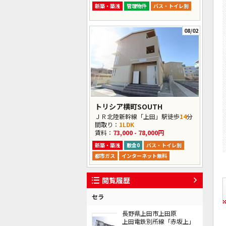
新築・築浅
管理物件
バス・トイレ別
08/02
トリシア横町SOUTH
ＪＲ北陸新幹線「上田」駅徒歩
14
分
間取り：
1LDK
賃料：
73,000 - 78,000円
新築・築浅
敷金0
バス・トイレ別
都市ガス
インターネット無料
閲覧履歴
セラ
長野県上田市上田原
上田電鉄別所線「赤坂上」